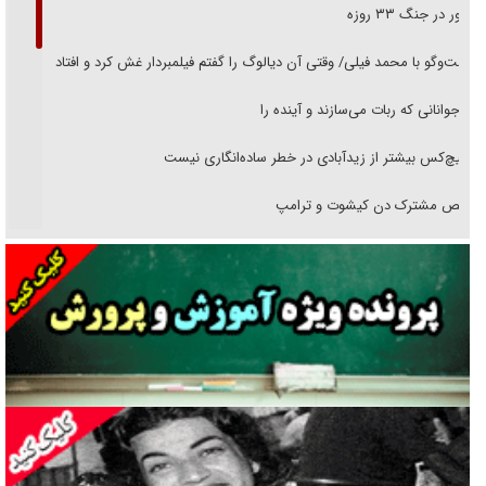
حضور در جنگ ۳۳ روزه
گفت‌وگو با محمد فیلی/ وقتی آن دیالوگ را گفتم فیلمبردار غش کرد و افتاد
نوجوانانی که ربات می‌سازند و آینده را
هیچ‌کس بیشتر از زیدآبادی در خطر ساده‌انگاری نیست
رقص مشترک دن کیشوت و ترامپ
دنده دولت به واگذاری مسئله‌دار ایران‌خودرو/ خصوصی‌سازی یا انحصار؟
غریزه‌ی بقا و آقای باقی و رفقا
جراحی‌های زیبایی با مدرک فوق‌دیپلم! + گفت‌وگو با متهم
گفت‌وگو با همسر یکی از شهدای جنگ رمضان/ پیکر بی‌سر شهید را از
انگشت‌های پا شناسایی کردیم
نسلی که آنلاین الگو می‌گیرد