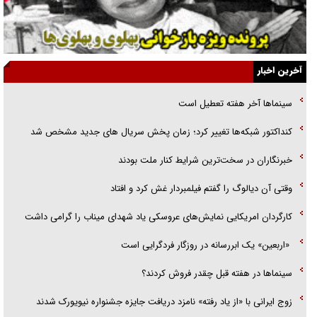
گفت‌وگو با آیت‌الله جاودان/ جفای مخالفان مکانت معنوی رهبر شهید را
ارتقا می‌داد
آخرین اخبار
راننده مست به قانون می‌خندد
سینماها آخر هفته تعطیل است
همه آقای دوربینی شده‌ایم!
کنداکتور شبکه‌ها تغییر کرد؛ زمان پخش سریال های جدید مشخص شد
قصه ناتمام سرویس مدارس
خبرنگاران در سخت‌ترین شرایط کنار ملت بودند
آیا مقاومت فلسطین خلع‌سلاح می‌شود؟
وقتی آن دیالوگ را گفتم فیلمبردار غش کرد و افتاد
کارگردان امریکایی نمایش‌های عروسکی یاد شهدای میناب را گرامی داشت
«اربعین» یک ابررسانه در روزگار فردگرایی است
سینما‌ها در هفته قبل چقدر فروش کردند؟
زوج ایرانی با «از یاد رفته» نامزد دریافت جایزه جشنواره نیویورک شدند