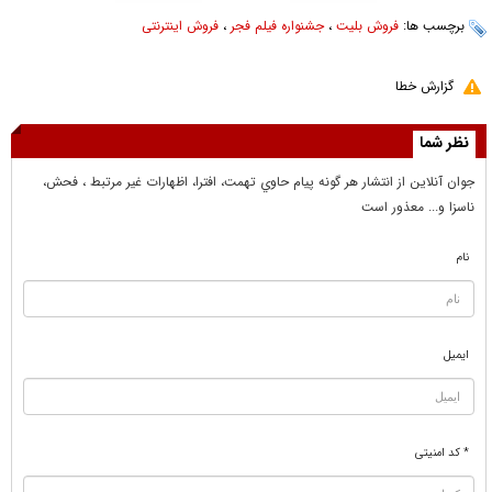
برچسب ها:
فروش بلیت
،
جشنواره فیلم فجر
،
فروش اینترنتی
گزارش خطا
نظر شما
جوان آنلاين از انتشار هر گونه پيام حاوي تهمت، افترا، اظهارات غير مرتبط ، فحش،
ناسزا و... معذور است
نام
ایمیل
* کد امنیتی