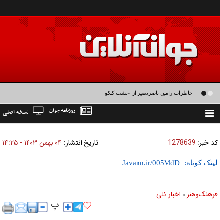
خاطرات رامین ناصرنصیر از «پشت‌ کنکوری‌ها» و رضا داوودنژاد: رضا کودک درون فعالی
روزنامه جوان
نسخه اصلی
داشت و خیلی راحت به شوق می‌آمد
Toggle
navigation
کد خبر:
1278639
تاریخ انتشار:
۰۴ بهمن ۱۴۰۳ - ۱۴:۲۵
لینک کوتاه:
فرهنگ‌و‌هنر
اخبار كلی
»