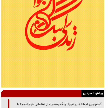
پیشنهاد سردبیر
از گمنام‌ترین فرماندهان شهید جنگ رمضان/ از شناسایی در والفجر۲ تا