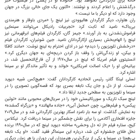
خانه برای کارگردانی نخواهد بود. خانواده او در پستی در فیسبوک خبر
درگذشتش را اعلام کردند و نوشتند: «اکنون یک جای خالی بزرگ در جهان
وجود دارد که او دیگر با ما نیست.»
ران هاوارد، دیگر کارگردان هالیوودی نیز لینچ را «مردی باوقار و هنرمندی
بی‌باک» نامید که ثابت کرد «تجربیات رادیکال می‌توانند سینمایی
فراموش‌نشدنی به بار آورند.» جیمز گان، کارگردان فیلم‌های ابرقهرمانی نیز
لینچ را الهام‌بخش بسیاری ازکارگردانان نامید. جین شونبران، کارگردان فیلم
«درخشش تلویزیون را دیدم» نیز در ادای احترام به لینچ نوشت: «مانند کافکا
و بیکن، او زندگی‌اش را وقف باز کردن دریچه‌ای به جهان دیگری کرد.»
انستیتوی فیلم امریکا که لینچ در سال۱۹۷۰ از آن فارغ‌التحصیل شد، در
بیانیه‌ای او را «یک اصالت امریکایی» خواند و به تأثیر ماندگار او بر سینما
اشاره کرد.
لسلی لینکا گلتر، رئیس اتحادیه کارگردانان گفت: «هیچ‌کس شبیه دیوید
نیست. او از دل و جان یک نابغه بصری بود که قصه‌گویی تصویری را در
سینما و تلویزیون به سطحی جدید ارتقا داد.»
لینچ سبک تاریک و سوررئالیستی خود را در سریال‌های محبوبی مانند «توئین
پیکس» و فیلم‌هایی، چون «مخمل آبی»، «جاده مالهالند» و «بزرگراه گمشده»
به نمایش گذاشت. او سه بار نامزد اسکار بهترین کارگردانی شد و در سال۲۰۱۹
جایزه افتخاری آکادمی را برای نقش چشمگیر در سینما دریافت کرد. نیکلاس
کیج، ستاره فیلم «از ته دل وحشی» ساخته دیوید لینچ که در سال۱۹۹۰ برنده
نخل طلای جشنواره کن شد، درباره این سینماگر فقید گفت: «او یک نابغه
بی‌همتا در سینما و یکی از بزرگ‌ترین هنرمندان این دوران یا هر زمان دیگری