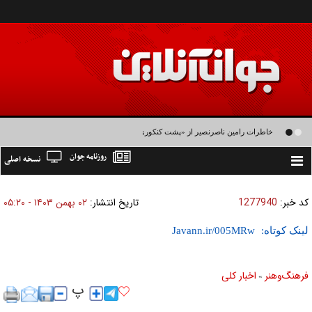
خاطرات رامین ناصرنصیر از «پشت‌ کنکوری‌ها» و رضا داوودنژاد: رضا کودک درون فعالی
روزنامه جوان
نسخه اصلی
داشت و خیلی راحت به شوق می‌آمد
Toggle
navigation
کد خبر:
1277940
تاریخ انتشار:
۰۲ بهمن ۱۴۰۳ - ۰۵:۲۰
لینک کوتاه:
فرهنگ‌و‌هنر
اخبار كلی
»