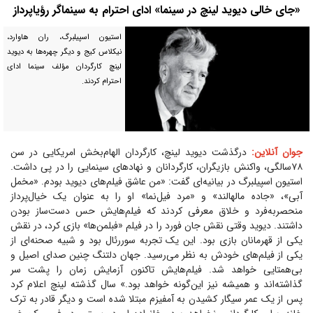
«جای خالی دیوید لینچ در سینما» ادای احترام به سینماگر رؤیاپرداز
استیون اسپیلبرگ، ران هاوارد،
نیکلاس کیج و دیگر چهره‌ها به دیوید
لینچ کارگردان مؤلف سینما ادای
احترام کردند.
جوان آنلاین:
درگذشت دیوید لینچ، کارگردان الهام‌بخش امریکایی در سن
۷۸سالگی، واکنش بازیگران، کارگردانان و نهاد‌های سینمایی را در پی داشت.
استیون اسپیلبرگ در بیانیه‌ای گفت: «من عاشق فیلم‌های دیوید بودم. «مخمل
آبی»، «جاده مالهالند» و «مرد فیل‌نما» او را به عنوان یک خیال‌پرداز
منحصر‌به‌فرد و خلاق معرفی کردند که فیلم‌هایش حس دست‌ساز بودن
داشتند. دیوید وقتی نقش جان فورد را در فیلم «فبلمن‌ها» بازی کرد، در نقش
یکی از قهرمانان بازی بود. این یک تجربه سوررئال بود و شبیه صحنه‌ای از
یکی از فیلم‌های خودش به نظر می‌رسید. جهان دلتنگ چنین صدای اصیل و
بی‌همتایی خواهد شد. فیلم‌هایش تاکنون آزمایش زمان را پشت سر
گذاشته‌اند و همیشه نیز این‌گونه خواهد بود.» سال گذشته لینچ اعلام کرد
پس از یک عمر سیگار کشیدن به آمفیزم مبتلا شده است و دیگر قادر به ترک