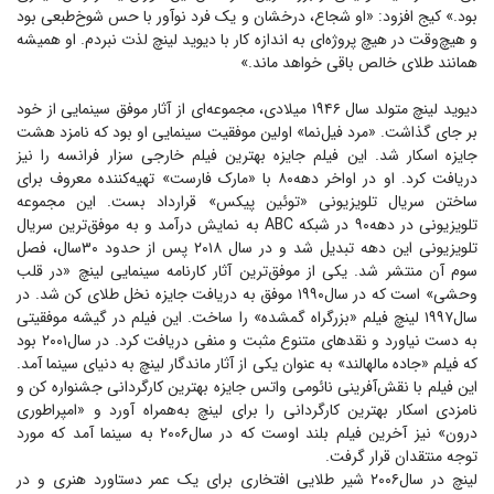
بود.» کیج افزود: «او شجاع، درخشان و یک فرد نوآور با حس شوخ‌طبعی بود
و هیچ‌وقت در هیچ پروژه‌ای به اندازه کار با دیوید لینچ لذت نبردم. او همیشه
همانند طلای خالص باقی خواهد ماند.»
دیوید لینچ متولد سال ۱۹۴۶ میلادی، مجموعه‌ای از آثار موفق سینمایی از خود
بر جای گذاشت. «مرد فیل‌نما» اولین موفقیت سینمایی او بود که نامزد هشت
جایزه اسکار شد. این فیلم جایزه بهترین فیلم خارجی سزار فرانسه را نیز
دریافت کرد. او در اواخر دهه۸۰ با «مارک فارست» تهیه‌کننده معروف برای
ساختن سریال تلویزیونی «توئین پیکس» قرارداد بست. این مجموعه
تلویزیونی در دهه۹۰ در شبکه ABC به نمایش درآمد و به موفق‌ترین سریال
تلویزیونی این دهه تبدیل شد و در سال ۲۰۱۸ پس از حدود ۳۰سال، فصل
سوم آن منتشر شد. یکی از موفق‌ترین آثار کارنامه سینمایی لینچ «در قلب
وحشی» است که در سال۱۹۹۰ موفق به دریافت جایزه نخل طلای کن شد. در
سال۱۹۹۷ لینچ فیلم «بزرگراه گمشده» را ساخت. این فیلم در گیشه موفقیتی
به دست نیاورد و نقد‌های متنوع مثبت و منفی دریافت کرد. در سال۲۰۰۱ بود
که فیلم «جاده مالهالند» به عنوان یکی از آثار ماندگار لینچ به دنیای سینما آمد.
این فیلم با نقش‌آفرینی نائومی واتس جایزه بهترین کارگردانی جشنواره کن و
نامزدی اسکار بهترین کارگردانی را برای لینچ به‌همراه آورد و «امپراطوری
درون» نیز آخرین فیلم بلند اوست که در سال۲۰۰۶ به سینما آمد که مورد
توجه منتقدان قرار گرفت.
لینچ در سال۲۰۰۶ شیر طلایی افتخاری برای یک عمر دستاورد هنری و در