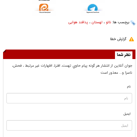
برچسب ها:
ناتو
،
لهستان
،
پدافند هوایی
گزارش خطا
نظر شما
جوان آنلاين از انتشار هر گونه پيام حاوي تهمت، افترا، اظهارات غير مرتبط ، فحش،
ناسزا و... معذور است
نام
ایمیل