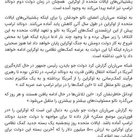
پشتیبانی‌های ایالات متحده از اوکراین همچنان در زمان دولت دوم دونالد
ترامپ نیز ادامه پیدا می‌کند به وجود آمده است.
به نوشته سی‌ان‌ان اعضای ناتو خودشان را برای اینکه پشتیبانی‌های ایالات
متحده از اوکراین در طول سال آتی کاهش یابد آماده می‌کنند. دونالد ترامپ
پیش از این ارزشمندی کمک‌های آمریکا به ناتو و تعهد ایالات متحده به این
ائتلاف را زیر سوال برده و با وجود چند بار ادعا درباره اینکه فورا به محض
شروع به کار دولت دومش به جنگ اوکراین پایان خواهد داد اما هنوز صحبتی
درباره اینکه آیا این دولت به عرضه کمک‌های نظامی به اوکراین ادامه خواهد
داد یا خیر، نداشته است.
شبکه سی‌ان‌ان گزارش کرد دولت جو بایدن،‌ رئیس جمهور در حال کناره‌گیری
آمریکا در آستانه انتقال یافتن قدرت به دونالد ترامپ، در تلاش بوده تا رهبری
فرآیند کمک‌رسانی به اوکراین را از آمریکا برداشته و به یک مکانیزم تحت
رهبری ناتو منتقل کند تا «این کمک‌ها را در برابر ترامپ ضد ضربه کند.»
اودانل خاطرنشان کرد: «این تلاش‌ها در حال ادامه یافتن هستند و هر روز که
می‌گذرد ناتو مسئولیت‌های بیشتر و بیشتری را متقبل می‌شود.»
به گزارش سی‌ان‌ان دولت جو بایدن به دنبال این است که اوکراین را «در
قوی‌ترین موضع ممکن» قرار داده تا برای مواجهه با دولت جدید دونالد
ترامپ آماده باشد. ایالات متحده روز پنجشنبه یک بسته جدید کمک نظامی
برای اوکراین به ارزش ۵۰۰ میلیون دلار را که آخرین بسته این دولت برای
اوکراین بود اعلام کرد.