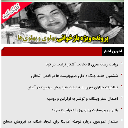
همه آقای دوربینی شده‌ایم!
قصه ناتمام سرویس مدارس
آیا مقاومت فلسطین خلع‌سلاح می‌شود؟
الگوی وحدت‌آفرین در ادراک سیاست خارجی
آخرین اخبار
گفتگوی دکتر اخوان مدیرمسئول روزنامه جوان با برنامه تلویزیونی «نبرد
روایت رسانه عبری از دخالت آشکار ترامپ در کوبا
هرمز»
ششمین هفته جنگ داخلی صهیونیست‌ها در قدس اشغالی
امام حسین (ع) کشته سیرت‌های عصر جاهلی شد
تظاهرات هزاران نفری علیه دولت «فردریش مرتس» در آلمان
فریاد‌ها و ناله‌های دوستان مبارزدلم را آتش می‌زد
احتمال سفر ویتکاف و کوشنر به اوکراین و روسیه
بلاروس وب‌سایت یورونیوز را «افراطی» خواند
هشدار الموسوی درباره توطئه آمریکا برای ایجاد شکاف در نیرو‌های مسلح