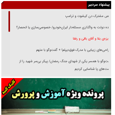
پیشنهاد سردبیر
رقص مشترک دن کیشوت و ترامپ
دنده دولت به واگذاری مسئله‌دار ایران‌خودرو/ خصوصی‌سازی یا انحصار؟
غریزه‌ی بقا و آقای باقی و رفقا
جراحی‌های زیبایی با مدرک فوق‌دیپلم! + گفت‌وگو با متهم
گفت‌وگو با همسر یکی از شهدای جنگ رمضان/ پیکر بی‌سر شهید را از
انگشت‌های پا شناسایی کردیم
نسلی که آنلاین الگو می‌گیرد
گفت‌وگو با آیت‌الله جاودان/ جفای مخالفان مکانت معنوی رهبر شهید را
ارتقا می‌داد
راننده مست به قانون می‌خندد