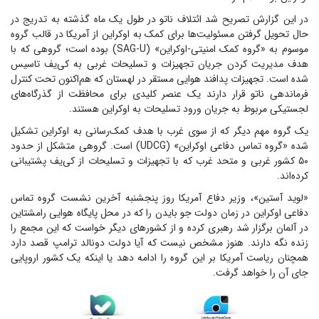
در این گزارش تصریح شد ائتلاف ناتو در طول یک ماه گذشته به تدریج در
حال تحویل گرفتن مسئولیت‌ها برای کمک به اوکراین از آمریکا در قالب گروه
موسوم به «گروه کمک امنیتی-اوکراین» (SAG-U) بوده است؛ گروهی که با
هدف مدیریت کردن جریان تجهیزات و تسلیحات غربی به کی‌یف تاسیس
شده است. تجهیزات پدافند هوایی مستقر در لهستان که هم‌اکنون تحت کنترل
فرماندهی ناتو قرار دارند یک عنصر کلیدی برای محافظت از گذرگاه‌های
لجستیکی مربوط به جریان ورود تسلیحات به اوکراین هستند.
یک گروه مهم دیگر که از سوی غرب با هدف کمک‌رسانی به اوکراین تشکیل
شده «گروه تماس دفاعی اوکراین» (UDCG) است. گروهی متشکل از حدود
۵۰ کشور غربی و متحد غرب که با تجهیزات و تسلیحات از کی‌یف پشتیبانی
کرده‌اند.
«لوید آستین»، وزیر دفاع آمریکا روز پنجشنبه آخرین نشست گروه تماس
دفاعی اوکراین در زمان دولت جو بایدن را که در محل پایگاه هوایی رامشتاین
در آلمان برگزار شد رهبری کرده و از کشورهای دیگر خواست که این مجمع را
زنده نگه دارند. هنوز مشخص نیست که آیا دولت دونالد ترامپ قصد دارد
همچنان ریاست آمریکا بر این گروه را ادامه دهد یا اینکه یک کشور اروپایی
جای آن را خواهد گرفت.