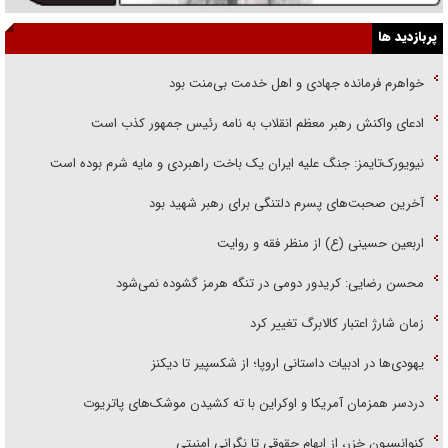
پربازدید ها
خواهرم فرمانده جهادی و اهل خدمت بی‌منت بود
ادعای واکنش رهبر معظم انقلاب به نامه رئیس جمهور کذب است
نیویورک‌تایمز: جنگ علیه ایران یک باخت راهبردی و مایه شرم بوده است
آخرین صحبت‌های پسرم دلتنگی برای رهبر شهید بود
اربعین حسینی (ع) از منظر فقه و روایت
محسن رضایی: کریدور دومی در تنگه هرمز گشوده نمی‌شود
زمان شارژ اعتبار کالابرگ تغییر کرد
یهودی‌ها در ادبیات داستانی اروپا؛ از شکسپیر تا دیکنز
دردسر همزمان آمریکا و اوکراین با ته کشیدن موشک‌های پاتریوت
کنوانسیون خزر، از ابهام حقوقی تا نگرانی امنیتی