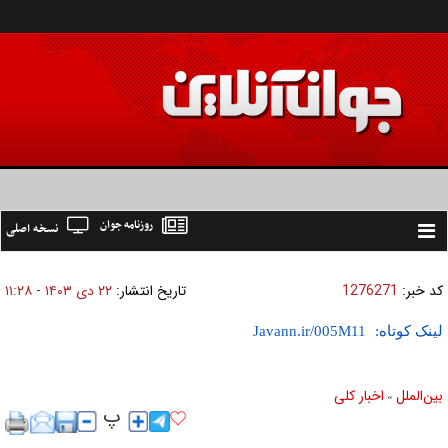
روزنامه جوان
نسخه اصلی
Toggle
navigation
کد خبر:
1276271
تاریخ انتشار:
۲۲ دی ۱۴۰۳ - ۱۱:۲۸
لینک کوتاه:
بين‌الملل
اخبار كلی
»