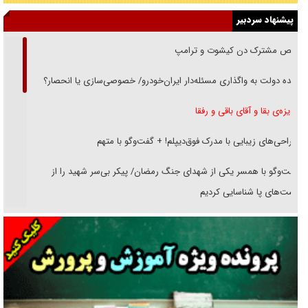
پیشنهاد سردبیر
رقص مشترک دن کیشوت و ترامپ
دنده دولت به واگذاری مسئله‌دار ایران‌خودرو/ خصوصی‌سازی یا انحصار؟
غریزه‌ی بقا و آقای باقی و رفقا
جراحی‌های زیبایی با مدرک فوق‌دیپلم! + گفت‌وگو با متهم
گفت‌وگو با همسر یکی از شهدای جنگ رمضان/ پیکر بی‌سر شهید را از
انگشت‌های پا شناسایی کردیم
نسلی که آنلاین الگو می‌گیرد
گفت‌وگو با آیت‌الله جاودان/ جفای مخالفان مکانت معنوی رهبر شهید را
ارتقا می‌داد
راننده مست به قانون می‌خندد