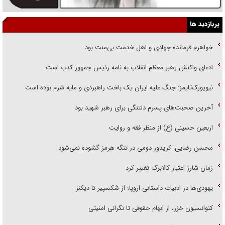
پربازدید ها
خواهرم فرمانده جهادی و اهل خدمت بی‌منت بود
ادعای واکنش رهبر معظم انقلاب به نامه رئیس جمهور کذب است
نیویورک‌تایمز: جنگ علیه ایران یک باخت راهبردی و مایه شرم بوده است
آخرین صحبت‌های پسرم دلتنگی برای رهبر شهید بود
اربعین حسینی (ع) از منظر فقه و روایت
محسن رضایی: کریدور دومی در تنگه هرمز گشوده نمی‌شود
زمان شارژ اعتبار کالابرگ تغییر کرد
یهودی‌ها در ادبیات داستانی اروپا؛ از شکسپیر تا دیکنز
کنوانسیون خزر، از ابهام حقوقی تا نگرانی امنیتی