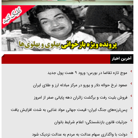
همه آقای دوربینی شده‌ایم!
قصه ناتمام سرویس مدارس
آیا مقاومت فلسطین خلع‌سلاح می‌شود؟
الگوی وحدت‌آفرین در ادراک سیاست خارجی
آخرین اخبار
گفتگوی دکتر اخوان مدیرمسئول روزنامه جوان با برنامه تلویزیونی «نبرد
موج تازه تقاضا در بورس؛ ورود ۹ همت پول جدید
هرمز»
صعود نرخ حواله دلار و یورو در مرکز مبادله ارز و طلای ایران
امام حسین (ع) کشته سیرت‌های عصر جاهلی شد
فروش بلیت رفت و برگشت زائران دهه پایانی صفر از امروز
فریاد‌ها و ناله‌های دوستان مبارزدلم را آتش می‌زد
پس‌لرزه‌های جنگ ایران؛ قیمت جهانی مواد غذایی به شدت افزایش یافت
جزئیات قانون بازنشستگی؛ اعلام شرایط بانوان
دولت با واگذاری سهام عدالت به مردم به عدالت نزدیک شود