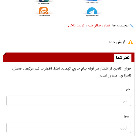
برچسب ها:
قطار
،
قطار ملی
،
تولید داخل
گزارش خطا
نظر شما
جوان آنلاين از انتشار هر گونه پيام حاوي تهمت، افترا، اظهارات غير مرتبط ، فحش،
ناسزا و... معذور است
نام
ایمیل