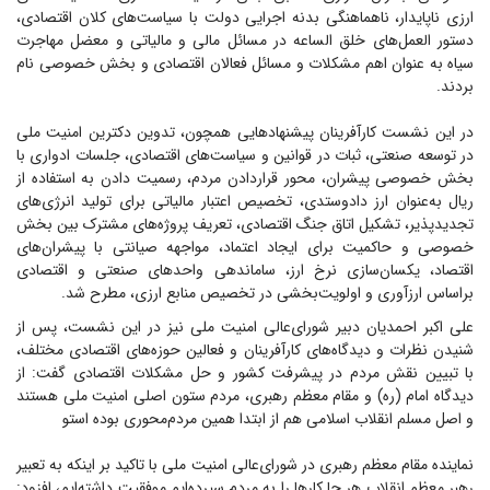
ارزی ناپایدار، ناهماهنگی بدنه اجرایی دولت با سیاست‌های کلان اقتصادی،
دستور العمل‌های خلق الساعه در مسائل مالی و مالیاتی و معضل مهاجرت
سیاه به عنوان اهم مشکلات و مسائل فعالان اقتصادی و بخش خصوصی نام
بردند.
در این نشست کارآفرینان پیشنهاد‌هایی همچون، تدوین دکترین امنیت ملی
در توسعه صنعتی، ثبات در قوانین و سیاست‌های اقتصادی، جلسات ادواری با
بخش خصوصی پیشران، محور قراردادن مردم، رسمیت دادن به استفاده از
ریال به‌عنوان ارز دادوستدی، تخصیص اعتبار مالیاتی برای تولید انرژی‌های
تجدیدپذیر، تشکیل اتاق جنگ اقتصادی، تعریف پروژه‌های مشترک بین بخش
خصوصی و حاکمیت برای ایجاد اعتماد، مواجهه صیانتی با پیشران‌های
اقتصاد، یکسان‌سازی نرخ ارز، ساماندهی واحد‌های صنعتی و اقتصادی
براساس ارزآوری و اولویت‌بخشی در تخصیص منابع ارزی، مطرح شد.
علی اکبر احمدیان دبیر شورای‌عالی امنیت ملی نیز در این نشست، پس از
شنیدن نظرات و دیدگاه‌های کارآفرینان و فعالین حوزه‌های اقتصادی مختلف،
با تبیین نقش مردم در پیشرفت کشور و حل مشکلات اقتصادی گفت: از
دیدگاه امام (ره) و مقام معظم رهبری، مردم ستون اصلی امنیت ملی هستند
و اصل مسلم انقلاب اسلامی هم از ابتدا همین مردم‌محوری بوده استو
نماینده مقام معظم رهبری در شورای‌عالی امنیت ملی با تاکید بر اینکه به تعبیر
رهبر معظم انقلاب هر جا کار‌ها را به مردم سپرده‌ایم موفقیت داشته‌ایم، افزود: