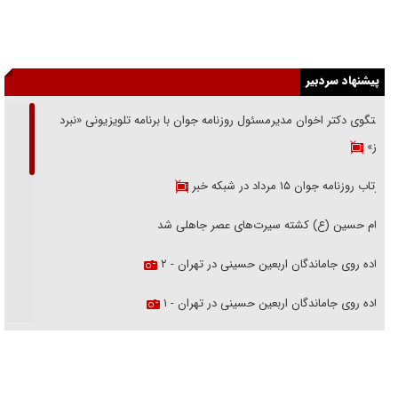
پیشنهاد سردبیر
گفتگوی دکتر اخوان مدیرمسئول روزنامه جوان با برنامه تلویزیونی «نبرد
هرمز»
بازتاب روزنامه جوان ۱۵ مرداد در شبکه خبر
امام حسین (ع) کشته سیرت‌های عصر جاهلی شد
پیاده روی جاماندگان اربعین حسینی در تهران - ۲
پیاده روی جاماندگان اربعین حسینی در تهران - ۱
فریاد‌ها و ناله‌های دوستان مبارزدلم را آتش می‌زد
تغییر رویه دشمن در ترور از شیخ فضل‌الله تا مصباح یزدی