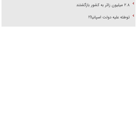
۲.۸ میلیون زائر به کشور بازگشتند
توطئه علیه دولت اسپانیا؟!