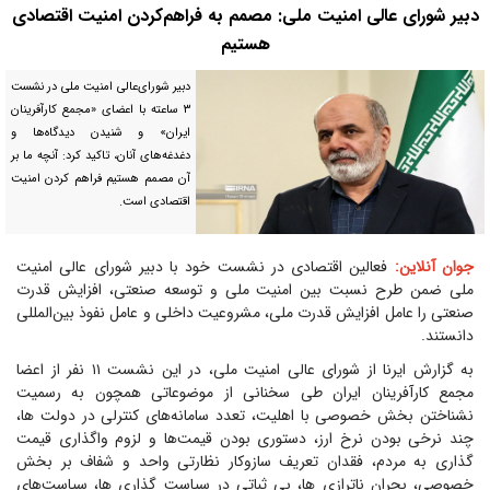
دبیر شورای عالی امنیت ملی: مصمم به فراهم‌کردن امنیت اقتصادی
هستیم
دبیر شورای‌عالی امنیت ملی در نشست
۳ ساعته با اعضای «مجمع کارآفرینان
ایران» و شنیدن دیدگاه‌ها و
دغدغه‌های آنان، تاکید کرد: آنچه ما بر
آن مصمم هستیم فراهم کردن امنیت
اقتصادی است.
جوان آنلاین:
فعالین اقتصادی در نشست خود با دبیر شورای عالی امنیت
ملی ضمن طرح نسبت بین امنیت ملی و توسعه صنعتی، افزایش قدرت
صنعتی را عامل افزایش قدرت ملی، مشروعیت داخلی و عامل نفوذ بین‌المللی
دانستند.
به گزارش ایرنا از شورای عالی امنیت ملی، در این نشست ۱۱ نفر از اعضا
مجمع کارآفرینان ایران طی سخنانی از موضوعاتی همچون به رسمیت
نشناختن بخش خصوصی با اهلیت، تعدد سامانه‌های کنترلی در دولت ها،
چند نرخی بودن نرخ ارز، دستوری بودن قیمت‌ها و لزوم واگذاری قیمت
گذاری به مردم، فقدان تعریف سازوکار نظارتی واحد و شفاف بر بخش
خصوصی، بحران ناترازی ها، بی ثباتی در سیاست گذاری ها، سیاست‌های