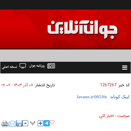
روزنامه جوان
نسخه اصلی
Toggle
navigation
کد خبر:
1267267
تاریخ انتشار:
۰۷ آذر ۱۴۰۳ - ۱۷:۰۷
لینک کوتاه:
سیاست
اخبار کلی
»