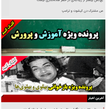
هیچ‌کس بیشتر از زیدآبادی در خطر ساده‌انگاری نیست
رقص مشترک دن کیشوت و ترامپ
دنده دولت به واگذاری مسئله‌دار ایران‌خودرو/ خصوصی‌سازی یا انحصار؟
غریزه‌ی بقا و آقای باقی و رفقا
جراحی‌های زیبایی با مدرک فوق‌دیپلم! + گفت‌وگو با متهم
گفت‌وگو با همسر یکی از شهدای جنگ رمضان/ پیکر بی‌سر شهید را از
انگشت‌های پا شناسایی کردیم
نسلی که آنلاین الگو می‌گیرد
گفت‌وگو با آیت‌الله جاودان/ جفای مخالفان مکانت معنوی رهبر شهید را
ارتقا می‌داد
آخرین اخبار
راننده مست به قانون می‌خندد