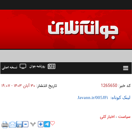
روزنامه جوان
نسخه اصلی
Toggle
navigation
کد خبر:
1265650
تاریخ انتشار:
۳۰ آبان ۱۴۰۳ - ۱۹:۰۷
لینک کوتاه:
سیاست
اخبار کلی
»