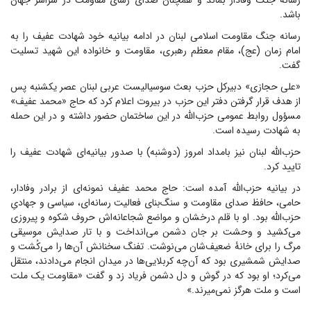
رسانه جنگ وفادار بماند و همچنان صدای رسای مقاومت در سراسر جهان
باشد.
رسانه جنگ مقاومت اسلامی لبنان در ادامه بیانیه خود شهادت عفیف را به
امام زمان (عج)، مقام معظم رهبری، مقاومت و خانواده این شهید تسلیت
گفت.
«علی حجازی» دبیرکل حزب بعث سوسیالیست عربی لبنان عصر یکشنبه پس
از هدف قرار گرفتن دفتر این حزب در بیروت اعلام کرد که حاج «محمد عفیف»
مسؤول روابط عمومی حزب‌الله در این ساختمان حضور داشته و در این حمله
به شهادت رسیده است.
حزب‌الله لبنان نیز بامداد امروز (دوشنبه) با صدور بیانیه‌ای شهادت عفیف را
تایید کرد.
در بیانیه حزب‌الله آمده است: حاج محمد عفیف نمونه‌ای از برادر وفادار،
حامی، حافظ صدای مقاومت و سنگ‌بنای فعالیت رسانه‌ای، سیاسی و جهادیِ
حزب‌الله بود. او با قلم درخشان و مواضع شجاعانه‌اش حروف شکوه و پیروزی
می‌کشید و وحشت بر جان دشمن می‌انداخت و با تار صدایش موسیقی
مرگ را برای خانۀ ضعیف‌شان می‌نوشت. تفنگ سخنانش آن‌ها را می‌کُشت و
صدایش شمشیری بود که آن‌چه کربلایی‌ها در میدان انجام می‌دادند، منتقل
می‌کرد؛ او بود که در گوش و دل دشمن فریاد زد و گفت «مقاومت یک ملت
است و ملت هرگز نمی‌میرند.»