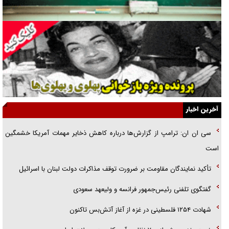
راهبرد غافلگیری با نسل جدید پهپاد‌ها
جنجال پزشکان تقلبی در صنعت زیبایی
یهودی‌ها در ادبیات داستانی اروپا؛ از شکسپیر تا دیکنز
گفت‌وگو با خواهر یکی از شهدای جنگ رمضان/ خواهرم فرمانده جهادی و
اهل خدمت بی‌منت بود
جزئیات شکنجه‌هایم فراتر از آن است که در بیان بگنجد!
آخرین اخبار
گزارش «جوان» از قوانین سخت‌گیرانه ۶ قاره در برابر یورش به پاسگاه‌های
سی ان ان: ترامپ از گزارش‌ها درباره کاهش ذخایر مهمات آمریکا خشمگین
پلیس
است
تحلیل ابعاد پیام رهبر انقلاب به حزب‌الله/ مقاومت نقشه راه آینده غرب آسیا
تأکید نمایندگان مقاومت بر ضرورت توقف مذاکرات دولت لبنان با اسرائیل
گفتگوی تلفنی رئیس‌جمهور فرانسه و ولیعهد سعودی
شهادت ۱۲۵۴ فلسطینی در غزه از آغاز آتش‌بس تاکنون