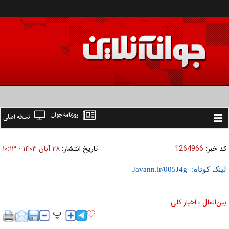
روزنامه جوان
نسخه اصلی
Toggle
navigation
کد خبر:
1264966
تاریخ انتشار:
۲۸ آبان ۱۴۰۳ - ۱۰:۱۳
لینک کوتاه:
بين‌الملل
اخبار كلی
»