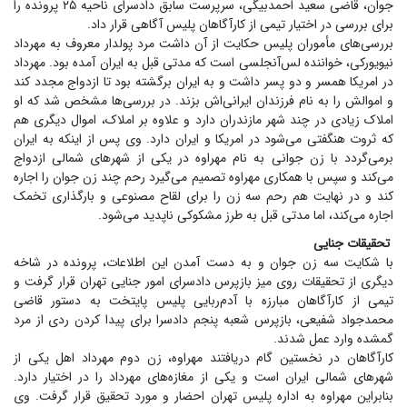
جوان، قاضی سعید احمدبیگی، سرپرست سابق دادسرای ناحیه ۲۵ پرونده را
برای بررسی در اختیار تیمی از کارآگاهان پلیس آگاهی قرار داد.
بررسی‌های مأموران پلیس حکایت از آن داشت مرد پولدار معروف به مهرداد
نیویورکی، خواننده لس‌آنجلسی است که مدتی قبل به ایران آمده بود. مهرداد
در امریکا همسر و دو پسر داشت و به ایران برگشته بود تا ازدواج مجدد کند
و اموالش را به نام فرزندان ایرانی‌اش بزند. در بررسی‌ها مشخص شد که او
املاک زیادی در چند شهر مازندران دارد و علاوه بر املاک، اموال دیگری هم
که ثروت هنگفتی می‌شود در امریکا و ایران دارد. وی پس از اینکه به ایران
برمی‌گردد با زن جوانی به نام مهراوه در یکی از شهر‌های شمالی ازدواج
می‌کند و سپس با همکاری مهراوه تصمیم می‌گیرد رحم چند زن جوان را اجاره
کند و در نهایت هم رحم سه زن را برای لقاح مصنوعی و بارگذاری تخمک
اجاره می‌کند، اما مدتی قبل به طرز مشکوکی ناپدید می‌شود.
تحقیقات جنایی
با شکایت سه زن جوان و به دست آمدن این اطلاعات، پرونده در شاخه
دیگری از تحقیقات روی میز بازپرس دادسرای امور جنایی تهران قرار گرفت و
تیمی از کارآگاهان مبارزه با آدم‌ربایی پلیس پایتخت به دستور قاضی
محمدجواد شفیعی، بازپرس شعبه پنجم دادسرا برای پیدا کردن ردی از مرد
گمشده وارد عمل شدند.
کارآگاهان در نخستین گام دریافتند مهراوه، زن دوم مهرداد اهل یکی از
شهر‌های شمالی ایران است و یکی از مغازه‌های مهرداد را در اختیار دارد.
بنابراین مهراوه به اداره پلیس تهران احضار و مورد تحقیق قرار گرفت. وی