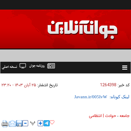
روزنامه جوان
نسخه اصلی
Toggle
navigation
کد خبر:
1264398
تاریخ انتشار:
۲۵ آبان ۱۴۰۳ - ۲۳:۲۰
لینک کوتاه:
جامعه
حوادث | انتظامی
»