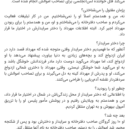
می‌کند قتل خواننده لس‌آنجلسی برای تصاحب اموالش انجام شده است.
پژمان مقتول را می‌شناختی؟
نه، من و همدستم اصلاً او را نمی‌شناختیم. من در کار تبلیغات فعالیت
می‌کردم و صاحب دفترخانه را می‌شناختم و او، من و همدستم را برای ربودن
مهرداد اجیر کرد. البته اطلاعات مهرداد را دختر سرایدارش در اختیار ما قرار
داد.
چرا دختر سرایدار؟
آنطور که ما فهمیدیم دختر سرایدار وقتی متوجه شده که مهرداد قصد دارد در
ایران ازدواج کند و بچه‌های زیادی به دنیا بیاورد، پیشنهاد می‌دهد با او
ازدواج کند، اما مهرداد می‌گوید دوست دارد مادر فرزندانش خوشگل باشد و
به او می‌گوید شما خوشگل نیستی. وقتی مهرداد با دختری شمالی ازدواج
می‌کند، او و پدرش از مهرداد کینه به دل می‌گیرند و برای تصاحب اموالش با
سردفتردار نقشه آدم‌ربایی را طراحی می‌کنند.
چطور او را ربودید؟
با اطلاعاتی که دختر سرایدار از محل زندگی‌اش در شمال در اختیار ما قرار داد،
من و همدستم به ویلایش رفتیم و در پوشش مأمور پلیس او را با تزریق
آمپول بیهوش و به تهران منتقل کردیم.
بعد چه شد؟
او ۱۰ روز گروگان صاحب دفترخانه و سرایدار و دخترش بود و پس از شکنجه
مجبور شد اموالش را به دستور صاحب دفترخانه به نام آنها منتقل کند.