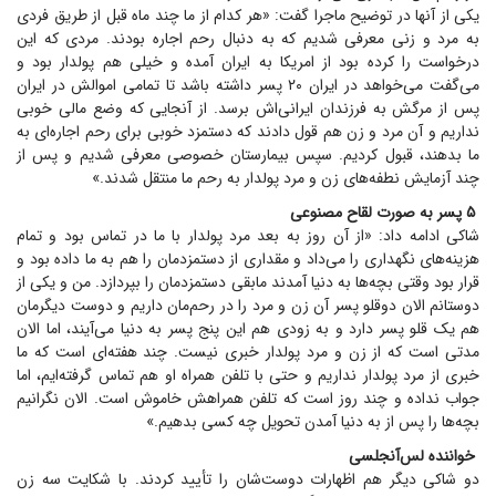
یکی از آنها در توضیح ماجرا گفت: «هر کدام از ما چند ماه قبل از طریق فردی
به مرد و زنی معرفی شدیم که به دنبال رحم اجاره بودند. مردی که این
درخواست را کرده بود از امریکا به ایران آمده و خیلی هم پولدار بود و
می‌گفت می‌خواهد در ایران ۲۰ پسر داشته باشد تا تمامی اموالش در ایران
پس از مرگش به فرزندان ایرانی‌اش برسد. از آنجایی که وضع مالی خوبی
نداریم و آن مرد و زن هم قول دادند که دستمزد خوبی برای رحم اجاره‌ای به
ما بدهند، قبول کردیم. سپس بیمارستان خصوصی معرفی شدیم و پس از
چند آزمایش نطفه‌های زن و مرد پولدار به رحم ما منتقل شدند.»
۵ پسر به صورت لقاح مصنوعی
شاکی ادامه داد: «از آن روز به بعد مرد پولدار با ما در تماس بود و تمام
هزینه‌های نگهداری را می‌داد و مقداری از دستمزدمان را هم به ما داده بود و
قرار بود وقتی بچه‌ها به دنیا آمدند مابقی دستمزدمان را بپردازد. من و یکی از
دوستانم الان دوقلو پسر آن زن و مرد را در رحم‌مان داریم و دوست دیگرمان
هم یک قلو پسر دارد و به زودی هم این پنج پسر به دنیا می‌آیند، اما الان
مدتی است که از زن و مرد پولدار خبری نیست. چند هفته‌ای است که ما
خبری از مرد پولدار نداریم و حتی با تلفن همراه او هم تماس گرفته‌ایم، اما
جواب نداده و چند روز است که تلفن همراهش خاموش است. الان نگرانیم
بچه‌ها را پس از به دنیا آمدن تحویل چه کسی بدهیم.»
خواننده لس‌آنجلسی
دو شاکی دیگر هم اظهارات دوست‌شان را تأیید کردند. با شکایت سه زن