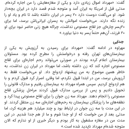
گفت: «مهرداد اموال زیادی دارد و یکی از مغازه‌هایش را من اجاره کرده‌ام.
مدتی قبل از امریکا به ایران آمد و متوجه شدم قصد دارد در ایران بچه‌دار
شود. او می‌گفت دوست دارد ۲۰ پسر در ایران داشته باشد تا نام و یاد او را
زنده نگه دارند. می‌خواست اموالش به پسران ایرانی‌اش برسد، اما برای
۲۰‌پسر چاره‌ای جز لقاح مصنوعی نداشت، چراکه هیچ زنی حاضر نبود برای او
۲۰ فرزند، آن‌هم حتماً پسر به دنیا بیاورد.»
جدایی
مهراوه در ادامه گفت: «مهرداد برای رسیدن به آرزویش به یکی از
بیمارستان‌های تهران رفته و درخواستش را مطرح کرده بود. مسئولان
بیمارستان اعلام کرده بودند در صورتی می‌تواند رحم اجاره‌ای برای لقاح
مصنوعی اجاره کند که زن داشته باشد، اما مهرداد در ایران زن نداشت، به
خاطر همین موضوع به من پیشنهاد ازدواج داد. او می‌خواست فقط به
آرزویش برسد، من در ابتدا قبول نکردم، اما وقتی اصرار کرد قبول کردم و با
هم ازدواج کردیم. سپس همراه مهرداد به بیمارستان رفتیم و مدارک قانونی را
تحویل دادیم و پس از بررسی مدارک قبول کردند مراحل پزشکی لقاح
مصنوعی را انجام دهند. مهرداد سه زن جوان را برای لقاح مصنوعی پیدا کرد و
نطفه‌های ما را پزشکان بیمارستان به رحم‌های اجاره‌ای سه زن منتقل کردند. او
در این مدت با سه زن جوان در ارتباط بود و چند میلیارد هم هزینه کرد، اما
مدتی بعد از من خواست که از او جدا شوم و ما از هم جدا شدیم. در این
مدت من در مغازه مشغول به کار بودم و دیگر خبری از او ندارم که الان
متوجه شده‌ام مهرداد ناپدید شده است.»