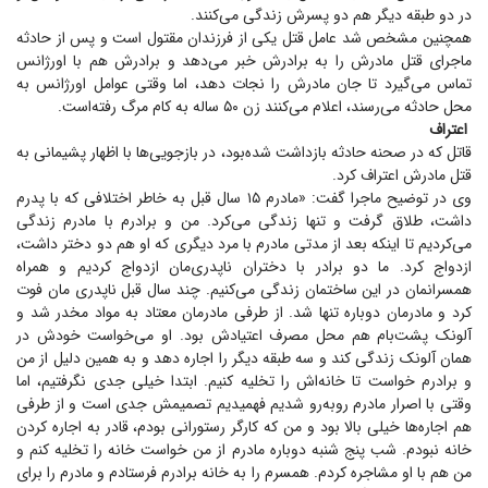
در دو طبقه دیگر هم دو پسرش زندگی می‌کنند.
همچنین مشخص شد عامل قتل یکی از فرزندان مقتول است و پس از حادثه
ماجرای قتل مادرش را به برادرش خبر می‌دهد و برادرش هم با اورژانس
تماس می‌گیرد تا جان مادرش را نجات دهد، اما وقتی عوامل اورژانس به
محل حادثه می‌رسند، اعلام می‌کنند زن ۵۰ ساله به کام مرگ رفته‌است.
اعتراف
قاتل که در صحنه حادثه بازداشت شده‌بود، در بازجویی‌ها با اظهار پشیمانی به
قتل مادرش اعتراف کرد.
وی در توضیح ماجرا گفت: «مادرم ۱۵ سال قبل به خاطر اختلافی که با پدرم
داشت، طلاق گرفت و تنها زندگی می‌کرد. من و برادرم با مادرم زندگی
می‌کردیم تا اینکه بعد از مدتی مادرم با مرد دیگری که او هم دو دختر داشت،
ازدواج کرد. ما دو برادر با دختران ناپدری‌مان ازدواج کردیم و همراه
همسرانمان در این ساختمان زندگی می‌کنیم. چند سال قبل ناپدری مان فوت
کرد و مادرمان دوباره تنها شد. از طرفی مادرمان معتاد به مواد مخدر شد و
آلونک پشت‌بام هم محل مصرف اعتیادش بود. او می‌خواست خودش در
همان آلونک زندگی کند و سه طبقه دیگر را اجاره دهد و به همین دلیل از من
و برادرم خواست تا خانه‌اش را تخلیه کنیم. ابتدا خیلی جدی نگرفتیم، اما
وقتی با اصرار مادرم روبه‌رو شدیم فهمیدیم تصمیمش جدی است و از طرفی
هم اجاره‌ها خیلی بالا بود و من که کارگر رستورانی بودم، قادر به اجاره کردن
خانه نبودم. شب پنج شنبه دوباره مادرم از من خواست خانه را تخلیه کنم و
من هم با او مشاجره کردم. همسرم را به خانه برادرم فرستادم و مادرم را برای