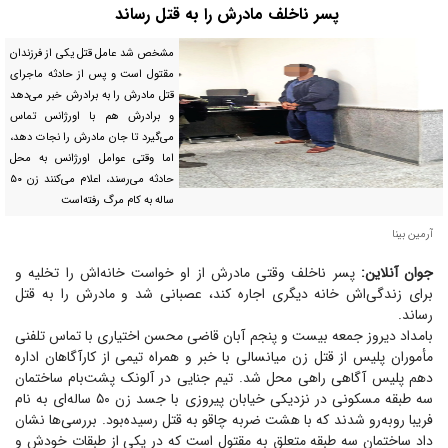
پسر ناخلف مادرش را به قتل رساند
مشخص شد عامل قتل یکی از فرزندان
مقتول است و پس از حادثه ماجرای
قتل مادرش را به برادرش خبر می‌دهد
و برادرش هم با اورژانس تماس
می‌گیرد تا جان مادرش را نجات دهد،
اما وقتی عوامل اورژانس به محل
حادثه می‌رسند، اعلام می‌کنند زن ۵۰
ساله به کام مرگ رفته‌است
آرمین بینا
جوان آنلاین:
پسر ناخلف وقتی مادرش از او خواست خانه‌اش را تخلیه و
برای زندگی‌اش خانه دیگری اجاره کند، عصبانی شد و مادرش را به قتل
رساند.
بامداد دیروز جمعه بیست و پنجم آبان قاضی محسن اختیاری با تماس تلفنی
مأموران پلیس از قتل زن میانسالی با خبر و همراه تیمی از کارآگاهان اداره
دهم پلیس آگاهی راهی محل شد. تیم جنایی در آلونک پشت‌بام ساختمان
سه طبقه مسکونی در نزدیکی خیابان پیروزی با جسد زن ۵۰ ساله‌ای به نام
فریبا روبه‌رو شدند که با هشت ضربه چاقو به قتل رسیده‌بود. بررسی‌ها نشان
داد ساختمان سه طبقه متعلق به مقتول است که در یکی از طبقات خودش و