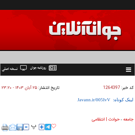
روزنامه جوان
نسخه اصلی
Toggle
navigation
کد خبر:
1264397
تاریخ انتشار:
۲۵ آبان ۱۴۰۳ - ۲۳:۲۰
لینک کوتاه:
جامعه
حوادث | انتظامی
»