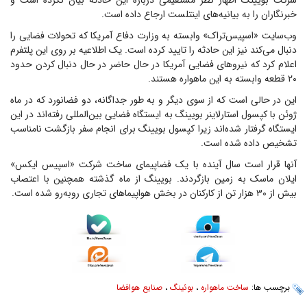
شرکت بویینگ اظهار نظر مستقیمی درباره این حادثه بیان نکرده است و
خبرنگاران را به بیانیه‌های اینتلست ارجاع داده است.
وب‌سایت «اسپیس‌تراک» وابسته به وزارت دفاع آمریکا که تحولات فضایی را
دنبال می‌کند نیز این حادثه را تایید کرده است. یک اطلاعیه بر روی این پلتفرم
اعلام کرد که نیروهای فضایی آمریکا در حال حاضر در حال دنبال کردن حدود
۲۰ قطعه وابسته به این ماهواره هستند.
این در حالی است که از سوی دیگر و به طور جداگانه، دو فضانورد که در ماه
ژوئن با کپسول استارلاینر بویینگ به ایستگاه فضایی بین‌المللی رفته‌اند در این
ایستگاه گرفتار شده‌اند زیرا کپسول بویینگ برای انجام سفر بازگشت نامناسب
تشخیص داده شده است.
آنها قرار است سال آینده با یک فضاپیمای ساخت شرکت «اسپیس ایکس»
ایلان ماسک به زمین بازگردند. بویینگ از ماه گذشته همچنین با اعتصاب
بیش از ۳۰ هزار تن از کارکنان در بخش هواپیماهای تجاری روبه‌رو شده است.
برچسب ها:
ساخت ماهواره
،
بوئینگ
،
صنایع هوافضا