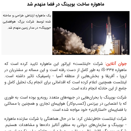
ماهواره ساخت بویینگ در فضا منهدم شد
یک ماهواره ارتباطی طراحی و ساخته
شده توسط شرکت بزرگ هوافضایی
«بویینگ» در مدار زمین منهدم شد.
جوان آنلاین:
شرکت «اینتلست» اپراتور این ماهواره تایید کرده است که
ماهواره iS-۳۳e به طور کامل از دست رفته است و این مساله بر مشتریان در
اروپا ، آفریقا و بخش‌هایی از منطقه آسیا - پاسیفیک تاثیر داشته است.
اینتلست همچنین اعلام کرده است که اقداماتی برای انجام یک تحلیل کامل و
جامع از این حادثه انجام داده است.
شرکت بویینگ با بحران‌هایی در جبهه‌های متعدد روبه‌رو بوده است به طوری
که با اعتصابی در بیزنس (کسب‌وکار) هواپیمای تجاری و همچنین با مسائلی
با فضاپیمای «استارلاینر» خود مواجه شده است.
شرکت اینتلست خاطرنشان کرد: ما در حال هماهنگی با شرکت سازنده ماهواره
- بویینگ و سازمان‌های دولتی به منظور آنالیز داده‌ها و مشاهدات هستیم.