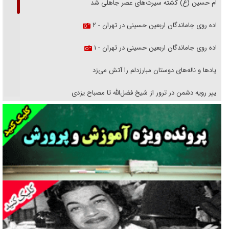
امام حسین (ع) کشته سیرت‌های عصر جاهلی شد
پیاده روی جاماندگان اربعین حسینی در تهران - ۲
پیاده روی جاماندگان اربعین حسینی در تهران - ۱
فریاد‌ها و ناله‌های دوستان مبارزدلم را آتش می‌زد
تغییر رویه دشمن در ترور از شیخ فضل‌الله تا مصباح یزدی
خرید قسطی اولش خنده و آخرش گریه است!
فوتبال و آن «بالا»!
راهبرد غافلگیری با نسل جدید پهپاد‌ها
جنجال پزشکان تقلبی در صنعت زیبایی
یهودی‌ها در ادبیات داستانی اروپا؛ از شکسپیر تا دیکنز
گفت‌وگو با خواهر یکی از شهدای جنگ رمضان/ خواهرم فرمانده جهادی و