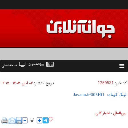
روزنامه جوان
نسخه اصلی
Toggle
navigation
کد خبر:
1259531
تاریخ انتشار:
۰۲ آبان ۱۴۰۳ - ۱۲:۱۵
لینک کوتاه:
بين‌الملل
اخبار كلی
»