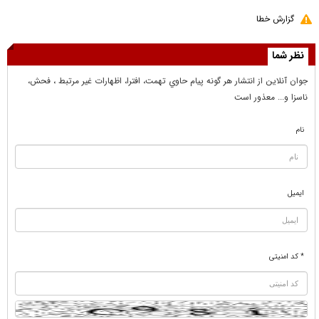
گزارش خطا
نظر شما
جوان آنلاين از انتشار هر گونه پيام حاوي تهمت، افترا، اظهارات غير مرتبط ، فحش،
ناسزا و... معذور است
نام
ایمیل
* کد امنیتی