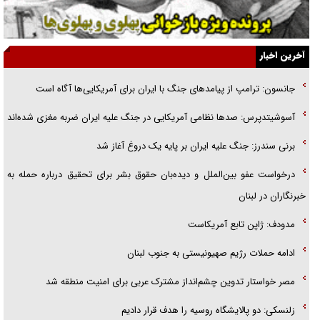
اهل خدمت بی‌منت بود
جزئیات شکنجه‌هایم فراتر از آن است که در بیان بگنجد!
آخرین اخبار
گزارش «جوان» از قوانین سخت‌گیرانه ۶ قاره در برابر یورش به پاسگاه‌های
جانسون: ترامپ از پیامد‌های جنگ با ایران برای آمریکایی‌ها آگاه است
پلیس
آسوشیتدپرس: صد‌ها نظامی آمریکایی در جنگ علیه ایران ضربه مغزی شده‌اند
تحلیل ابعاد پیام رهبر انقلاب به حزب‌الله/ مقاومت نقشه راه آینده غرب آسیا
برنی سندرز: جنگ علیه ایران بر پایه یک دروغ آغاز شد
درخواست عفو بین‌الملل و دیده‌بان حقوق بشر برای تحقیق درباره حمله به
خبرنگاران در لبنان
مدودف: ژاپن تابع آمریکاست
ادامه حملات رژیم صهیونیستی به جنوب لبنان
مصر خواستار تدوین چشم‌انداز مشترک عربی برای امنیت منطقه شد
زلنسکی: دو پالایشگاه روسیه را هدف قرار دادیم