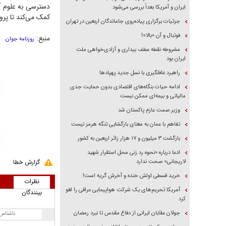
دسترسی به علوم آ
ایران و آمریکا بعداً بررسی می‌شود
کمک می‌کند تا پرو
جزئیات برگزاری پیاده‌روی جاماندگان اربعین در تهران
فوتبال و آن «بالا»!
منبع:
روزنامه جوان
مشروطه نقطه عطف بیداری و آزادی‌خواهی ملت
ایران بود
راهبرد غافلگیری با نسل جدید پهپاد‌ها
ادامه حیات بنگاه‌های اقتصادی بدون حمایت جدی
مالیاتی و بیمه‌ای ممکن نیست
وزیر صمت عازم پاکستان شد
تفاهم با عمان به معنای بازگشایی تنگه هرمز نیست
بازگشت ۳ میلیون و ۱۷ هزار زائر اربعین به کشور
ادعا درباره «نحوه رد زنی محل استقرار شهید
لاریجانی» صحت ندارد
گزارش خطا
خرید قسطی اولش خنده و آخرش گریه است!
نظرات
آمریکا تحریم‌های یک شرکت هواپیمایی عراقی را لغو
بینندگان
کرد
جولان عقابان ایرانی از دفاع مقدس تا نبرد رمضان
ناشناس