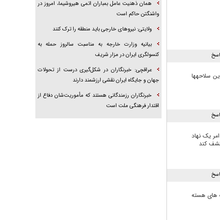
همان ذهنیت عامل بمباران اتمی هیروشیما، امروز در
واشنگتن حاکم است
ولایتی: نیروهای خارجی باید منطقه را ترک کنند
بیانیه وزارت خارجه به مناسبت سالروز حمله به
کنسولگری ایران در مزار شریف
اسخ
عراقچی: خبرنگاران در شکل‌گیری درست از تحولات
رین سلاحهها
جهان و جایگاه ایران نقشی ارزشمند دارند
خبرنگاران رزمندگانی هستند که مأموریت‌شان دفاع از
اقتدار فرهنگی ملت است
اسخ
مر یک نهاد
کشف کند
اسخ
ک های هسته