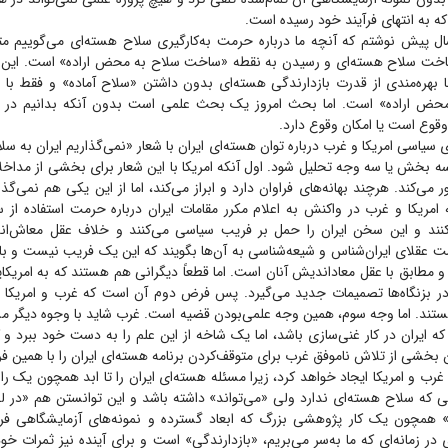
 که به انتهای فرآیند خود رسیده است.
 پیش نوشتم که آنچه ما درباره حرمت به‌کارگیری سلاح هسته‌ای می‌گوییم مت
خت سلاح هسته‌ای و رسیدن به نقطه «ساخت سلاح به محض اراده» است. این
 بهره‌مندی از قدرت بازدارندگی هسته‌ای بدون داشتن «سلاح آماده» و فقط با ن
ض اراده» است. اما بحث امروز یک بحث علمی است بدون آنکه بدانیم در 
قوع است یا امکان وقوع دارد.
ی سیاسی امریکا و غرب درباره توان هسته‌ای ایران با شعار «نمی‌گذاریم ایران به 
 سه بخش یا سه وجه تحلیل شود. اول آنکه امریکا با این شعار برای بخشی از مداخ
 می‌کند. هرچند بهانه‌های فراوان دارد و ابراز می‌کند، اما از این یکی هم نمی‌گذ
ه امریکا و غرب در واکنش به اعلام مکرر مقامات ایران درباره حرمت استفاده از 
کنند و این سخن ایران را حمل بر فریب سیاسی می‌کنند و خلاف عقل معاش‌ا
ت عقلای ایران‌شناس و شیعه‌شناسی به آن‌ها بگویند که این یک فریب نیست و باور
و مطابق با عقل معاداندیش آنان است. اما قطعاً دیگرانی هم هستند که به امریکای
 در بزنگاه‌ها تصمیمات جدید می‌گیرد. پس فرض دوم آن است که غرب و امریکا درب
ستند. اما وجه سوم، همین وجه علمی‌بودن قضیه است. غرب شاید با وجوه دیگر مسئله
 که ایران در کار غنی‌سازی باشد، اما یک شاخه از این علم را به دست خود ببرد و کنا
بخشی از تلاش ناموفق غرب برای متوقف‌کردن برنامه هسته‌ای ایران را با همین 
رب و امریکا ایجاد خواهد کرد، زیرا مسئله هسته‌ای ایران را تا ابد همچون یک راز
نی که سلاح هسته‌ای ندارد ولی «می‌تواند» داشته باشد و این توانستن هم «در
» همچون یک کار پژوهشی بزرگ که ابعاد گسترده و نمونه‌های آزمایشگاهی فراو
 زمانه‌ای که ما به‌سر می‌بریم، «بازدارندگی» است و برای آینده نیز ثمرات خود