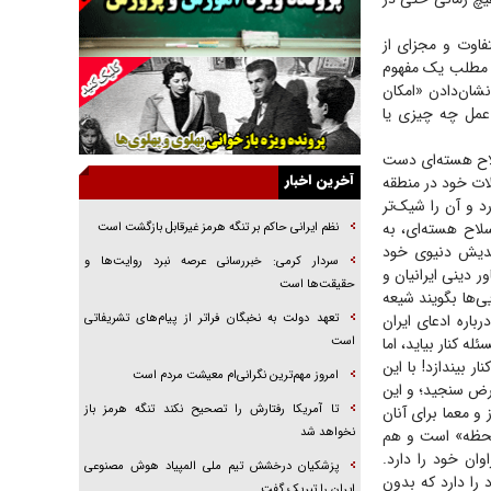
راننده مست به قانون می‌خندد
فاوت و مجزای از
همه آقای دوربینی شده‌ایم!
 مطلب یک مفهوم
قصه ناتمام سرویس مدارس
شان‌دادن «امکان
عمل چه چیزی یا
آیا مقاومت فلسطین خلع‌سلاح می‌شود؟
الگوی وحدت‌آفرین در ادراک سیاست خارجی
سلاح هسته‌ای دست
آخرین اخبار
لات خود در منطقه
گفتگوی دکتر اخوان مدیرمسئول روزنامه جوان با
رد و آن را شیک‌تر
برنامه تلویزیونی «نبرد هرمز»
سلاح هسته‌ای، به
نظم ایرانی حاکم بر تنگه هرمز غیرقابل بازگشت است
امام حسین (ع) کشته سیرت‌های عصر جاهلی شد
ندیش دنیوی خود
سردار کرمی: خبررسانی عرصه نبرد روایت‌ها و
 دینی ایرانیان و
فریاد‌ها و ناله‌های دوستان مبارزدلم را آتش می‌زد
حقیقت‌ها است
ی‌ها بگویند شیعه
اره ادعای ایران
تعهد دولت به نخبگان فراتر از پیام‎‌های تشریفاتی
 کنار بیاید، اما
است
ر بیندازد! با این
امروز مهم‌ترین نگرانی‌ام معیشت مردم است
فرض سنجید؛ و این
تا آمریکا رفتارش را تصحیح نکند تنگه هرمز باز
 و معما برای آنان
نخواهد شد
 لحظه» است و هم
ان خود را دارد.
پزشکیان درخشش تیم ملی المپیاد هوش مصنوعی
 را دارد که بدون
ایران را تبریک گفت