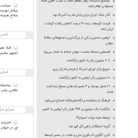
مواضع حکیمانه رهبر معظم انقلاب، نصب العین همه
سیاست د
مسئولان نظام باشد
بیشتر بنویسی
آغاز جنگ ایران برای پایان قدرت آمریکا بود
سلاح هسته ا
قیمت گوسفند زنده ۳۰ درصد کاهش یافت؛ گوشت
ارزان نشد
کمالی
اربعین حسینی؛ یکی از بزرگ‌ترین تجمع‌های سالانه
جهان
قبلا هم 
فلسطین مسئله نخست جهان اسلام به شمار می‌رود
تجهیز بشیم 
۲.۸ میلیون زائر به کشور بازگشتند
خروج بازار اوراق امریکا از فرمان فدرال رزرو
کمالی
۱.۸میلیون زائر اربعین به کشور بازگشتند
متاسفانه
۲۱ عامل موساد و ۴ عضو باند‌های مسلح بازداشت
نظامی چاپ ش
شدند
فرهنگ با بخشنامه و نگاه قیم‌مآبانه اصلاح نمی‌شود
بازگشت یک میلیون و ۹۷۴ هزار زائر اربعین به کشور
جبرئیل ایرا
توطئه علیه دولت اسپانیا؟!
احتراما 
گزینه استقلال راهی گل گهر شد
ای در جهان ر
البرز، الگوی تاب‌آوری ملی و شتاب در مسیر توسعه