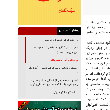
بحث بی‌اعتنا به
ت. واضح دیگر آن
پیشنهاد سردبیر
ویژه بخش‌های خاص
رقص مشترک دن کیشوت و ترامپ
خود مسدود کنیم.
ی در جهان نزدیک
دنده دولت به واگذاری مسئله‌دار ایران‌خودرو/
خصوصی‌سازی یا انحصار؟
ت. پرسش مهم این
سته‌ای را نیز بر
غریزه‌ی بقا و آقای باقی و رفقا
لم این نیست که
لیدمثل انسان در
جراحی‌های زیبایی با مدرک فوق‌دیپلم! + گفت‌وگو
با متهم
 کرده‌اند، اما در
می، فقط «وسوسه»
گفت‌وگو با همسر یکی از شهدای جنگ رمضان/
رد تا دانستن بر
پیکر بی‌سر شهید را از انگشت‌های پا شناسایی کردیم
ت پیوند بخورد،
نسلی که آنلاین الگو می‌گیرد
. بحث ماهیت علم
در یک نقطه صورت
گفت‌وگو با آیت‌الله جاودان/ جفای مخالفان مکانت
 نیست. نمی‌توان
معنوی رهبر شهید را ارتقا می‌داد
هیچ زمانی حتی در