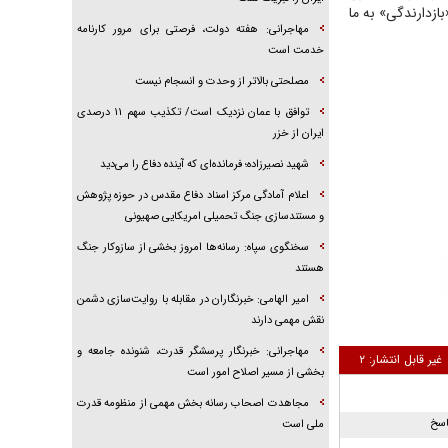
زدارندگی» به ما
مهاجرانی: هفته دولت، فرصتی برای مرور کارنامه
خدمت است
مصلحتی بالاتر از وحدت و انسجام نیست
توافق با عمان نزدیک است/ تکذیب سهم ۱۱ درصدی
ایران از خزر
شهید نصیرزاده؛ فرمانده‌ای که آینده دفاع را می‌دید
اعلام آمادگی مرکز اسناد دفاع مقدس در حوزه پژوهش
و مستندسازی جنگ تحمیلی امریکایی صهیونی
سخنگوی سپاه: رسانه‌ها امروز بخشی از سازوکار جنگ
هستند
امیر الهامی: خبرنگاران در مقابله با روایت‌سازی دشمن
نقش مهمی دارند
مهاجرانی: خبرنگار پرسشگر قدرت، شنونده جامعه و
غیر قابل انتشار:
۲
بخشی از مسیر اصلاح امور است
مجاهدت اصحاب رسانه بخش مهمی از منظومه قدرت
اسخ
ملی است