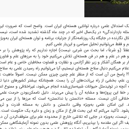
 استدلال علمی درباره توانایی هسته‌ای ایران است. واضح است که ضرورت این 
ه بازدارندگی» در یک‌سال اخیر که در چند ماه گذشته تشدید شده است، نیس
ل نگارنده در جایگاه یک روزنامه‌نگار از جزئیات برنامه و توان هسته‌ای ایران به‌
 و فقط می‌توانیم تحلیل سیاسی و این‌بار علمی کنیم.
عقلاً (و شرعاً-، اما بحث من شرعی نیست) اجازه نداریم که راه پژوهش را بر 
و هم در علم و هم در فن هسته‌ای تلاش می‌کنیم خود را به مرز‌های علم و فناور
 کار بر همگان آشکار و زیر نظر آژانس و نظارت و قضاوت مخاطبان خاص و عام اس
لام می‌کنیم دنبال سلاح هسته‌ای نیستیم، آیا می‌توانیم راه رسیدن علمی به سلاح ه
! پاسخ من آن است که از منظر علم چنین چیزی ممکن نیست. اصولاً ماهیت ع
ان علم، بخشی از راه بی‌انت‌های آن را بست. همچنانکه بیشتر کشور‌های دنیا تو
 آنچه در تولیدمثل حیوانات شبیه‌سازی‌شده انجام می‌شود، غیراخلاقی و ممنوع اعلام
ر خفا این پروژه‌ها و مشابه آن را پیش می‌برند. دلیل ناممکن‌بودن حرمت عل
اخلاقی آنان نیست. مسئله «دانستن یا ندانستن» است که مرز‌ها را از بین می‌ب
د. این امکان علمی به‌ویژه وقتی دانستن و دانش به مسئله قدرت و ثرو
 می‌شود. تأکید می‌کنم که این بحث فارغ از مکان و زمان و دایره یک حکومت است
 نیست، به‌ویژه در جایی که تلاشی خارج از محدوده علم برای متوقف‌کردن آن 
صیف اگر این مقدمه را بپذیریم، آنگاه پژوهش علمی بدون نمونه آزمایشگاهی ممکن
بدون نمونه آزمایشگاهی آن تمام‌شده تلقی کرد و هیچ پروژه علمی نمی‌تواند در 