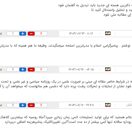
کترین هسته ای جدید باید تبدیل به گفتمان شود
د و تحلیل واستدلال کنید تا
ی مطالبه ملی شود
پ
۱۱:۱۶ - ۱۴۰۳/۰۷/۱۳
1
0
|
|
نوشتم . پیامبرگرامی اسلام با مدرنترین اسلحه میجنگیدند، وظیفه ما هم همینه که با مدرنت
.
پ
۰۴:۱۵ - ۱۴۰۳/۰۷/۱۴
0
0
|
|
 در شرایط حاضر..مقاله ای مبنی بر ضرورت علمی در یک روزنامه سیاسی و غیر علمی و تحت ا
ود نشان از تمایلات و تحرکات پشت پرده دارد که دشمن هم سالهاست که میخواهد آن را 
نیان
پ
۲۲:۴۸ - ۱۴۰۳/۰۷/۱۶
0
0
|
|
عالم هستید که برای تولید تسلیحات اتمی زمان زیادی میبرد؟مثلا روسیه که بیشترین کلاه
وداره سالانه تنها کمی بیشتر از ده عدد است؟این تغییرتاکتیک زمانبرهزینه اضافی دربردارد