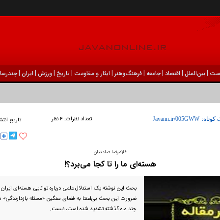
|
|
|
|
|
|
|
|
|
ست
بين‌الملل
اقتصاد
جامعه
فرهنگ‌و‌هنر
ایثار و مقاومت
تاریخ
ورزش
ايران
چندرسان
تعداد نظرات:
۴ نظر
 کوتاه:
تاریخ انتش
غلامرضا صادقیان
هسته‌ای ما را تا کجا می‌برد؟!
بحث این نوشته یک استدلال علمی درباره توانایی هسته‌ای ایرا
ضرورت این بحث بی‌اعتنا به فضای سنگین «مسئله بازدارندگی» د
چند ماه گذشته تشدید شده است، نیست.