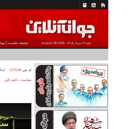
|
صفحه نخست
سیا
شنبه ۱۷ مرداد ۱۴۰۵ -
2026 August 08
لینک
کد خبر:
1255160
سیاست
اخبار کلی
»