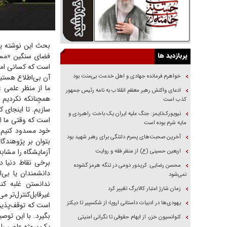
بحث این نوشته یک
پربازدید ها
فضای سنگین «مسئل
است که کسانی امثا
خواهرم فرمانده جهادی و اهل خدمت بی‌منت بود
آن بی‌اطلاع هستیم
ما از منظر علمی 
ادعای واکنش رهبر معظم انقلاب به نامه رئیس جمهور
همچنانکه نکردیم 
کذب است
سازیم. تا اینجای
نیویورک‌تایمز: جنگ علیه ایران یک باخت راهبردی و
است که وقتی ما اع
مایه شرم بوده است
خود مسدود کنیم؟
آخرین صحبت‌های پسرم دلتنگی برای رهبر شهید بود
بتوان بر پژوهندگ
آزمایشگاه را مشابه
اربعین حسینی (ع) از منظر فقه و روایت
برخی نقاط دنیا د
محسن رضایی: کریدور دومی در تنگه هرمز گشوده
دانشمندان یا بی‌
نمی‌شود
ندانستن غلبه کن
زمان شارژ اعتبار کالابرگ تغییر کرد
غیرقابل‌کنترل‌تر
یهودی‌ها در ادبیات داستانی اروپا؛ از شکسپیر تا دیکنز
است که توقف‌پذیر
بگیرد. با این تو
کنوانسیون خزر، از ابهام حقوقی تا نگرانی امنیتی
یک پروژه علمی را 