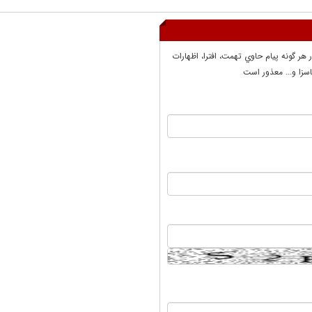
ر هر گونه پيام حاوي تهمت، افترا، اظهارات
سزا و... معذور است