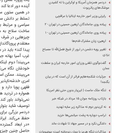
دردسر همزمان آمریکا و اوکراین با ته کشیدن
آینده دور ادعا کند
موشک‌های پاتریوت
در همین ستون سال
رایزنی وزیر امور خارجه ایتالیا با عراقچی
تسلط بر دانش سا
سیاسی و مرتبط با
پیاده روی جاماندگان اربعین حسینی در تهران - ۲
ساخت سلاح به مح
پیاده روی جاماندگان اربعین حسینی در تهران - ۱
چیز‌هایی در شرف و
اربعین؛ زبان مشترک قدم‌ها
معتقدم پروپاگاندا
پیدا کند» باید در
تغییر رویه دشمن در ترور از شیخ فضل‌الله تا مصباح
یزدی
غرب آسیا بهانه جور
می‌بیند! دوم اینک
گفت‌وگوی تلفنی وزرای امور خارجه ایران و سلطنت
خودشان نگاه می‌
عمان
می‌بینند. ممکن اس
جزئیات شکنجه‌هایم فراتر از آن است که در بیان
امری خدشه‌ناپذیر 
بگنجد!
فقهی پویا دارد و
تنگه ملک ماست | این‌بار بدون حتی نظر امریکا
همواره در تردید ه
بازتاب روزنامه جوان ۱۵ مرداد در شبکه خبر
نمی‌تواند باور کند
توصیف شاید بتوان 
نه کریدور دوم نه مذاکره زیر سایه تهدید
دردسر بزرگی برای غ
ترامپ دوباره به پشت میانجی‌ها خزید
حفظ می‌کند. ایرا
دلتنگی نکرد و در مسیر جهاد تا شهادت ماند
«در ابعاد گسترده
حاصل چنین چیزی در
مذاکرات تنگه هرمز با عمان دوجانبه است؛ موضوعات