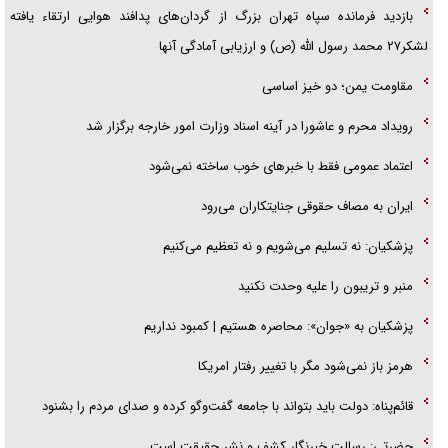
بازدید فرمانده سپاه تهران بزرگ از گردان‌های پدافند هوایی ارتقاء یافته
همه آقای دوربینی شده‌ایم!
لشکر۲۷ محمد رسول الله (ص) و ارزیابی آمادگی آنها
قصه ناتمام سرویس مدارس
مقاومت یمن؛ دو خیز اساسی
آیا مقاومت فلسطین خلع‌سلاح می‌شود؟
رویداد محرم و عاشورا در آینه اسناد وزارت امور خارجه برگزار شد
اعتماد عمومی فقط با خبرهای خوب ساخته نمی‌شود
ایران به مصاف حقوقی جنایتکاران می‌رود
پزشکیان: نه تسلیم می‌شویم و نه تعظیم می‌کنیم
منبر و تریبون را علیه وحدت نکنید
پزشکیان به «جوان»: محاصره هستیم | کمبود نداریم
هرمز باز نمی‌شود مگر با تغییر رفتار امریکا
قائم‌پناه: دولت باید بتواند با جامعه گفت‌و‌گو کرده و صدای مردم را بشنود
حضرتی: رسالت خبرنگار کشف و نشر حقیقت است