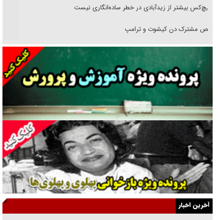
هیچ‌کس بیشتر از زیدآبادی در خطر ساده‌انگاری نیست
رقص مشترک دن کیشوت و ترامپ
دنده دولت به واگذاری مسئله‌دار ایران‌خودرو/ خصوصی‌سازی یا انحصار؟
غریزه‌ی بقا و آقای باقی و رفقا
جراحی‌های زیبایی با مدرک فوق‌دیپلم! + گفت‌وگو با متهم
گفت‌وگو با همسر یکی از شهدای جنگ رمضان/ پیکر بی‌سر شهید را از
انگشت‌های پا شناسایی کردیم
نسلی که آنلاین الگو می‌گیرد
گفت‌وگو با آیت‌الله جاودان/ جفای مخالفان مکانت معنوی رهبر شهید را
ارتقا می‌داد
آخرین اخبار
راننده مست به قانون می‌خندد