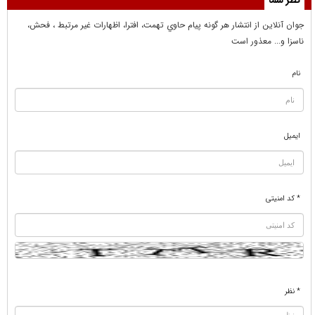
نظر شما
جوان آنلاين از انتشار هر گونه پيام حاوي تهمت، افترا، اظهارات غير مرتبط ، فحش،
ناسزا و... معذور است
نام
ایمیل
* کد امنیتی
* نظر