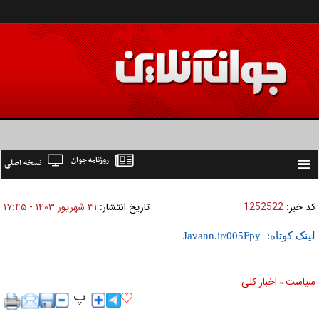
روزنامه جوان
نسخه اصلی
Toggle
navigation
کد خبر:
1252522
تاریخ انتشار:
۳۱ شهريور ۱۴۰۳ - ۱۷:۴۵
لینک کوتاه:
سیاست
اخبار کلی
»