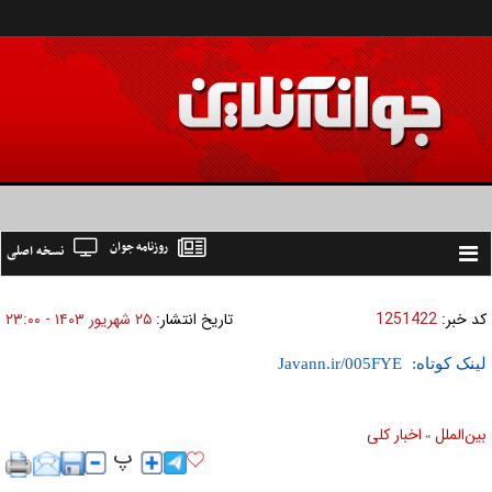
روزنامه جوان
نسخه اصلی
Toggle
navigation
کد خبر:
1251422
تاریخ انتشار:
۲۵ شهريور ۱۴۰۳ - ۲۳:۰۰
لینک کوتاه:
بين‌الملل
اخبار كلی
»