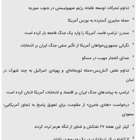
تداوم تحرکات توسعه طلبانه رژیم صهیونیستی در جنوب سوریه
حمله سایبری گسترده به بورس آمریکا
سندرز: ترامپ فاسد، آمریکا را وارد یک جنگ فاجعه بار کرده است
نگرانی جمهوری‌خواهان آمریکا از تأثیر منفی جنگ ایران بر انتخابات
صدای انفجار مهیب در مسکو
تداوم نقض آتش‌بس؛حمله توپخانه‌ای و پهپادی اسرائیل به چند شهرک در
لبنان
ترامپ به پیامدهای جنگ ایران بر اقتصاد و انتخابات آمریکا اذعان کرده است
درخواست «هادی عامری» از مقاومت برای تعویق پاسخ به تجاوز آمریکایی-
سعودی
کپلر: این هفته ۲۷ نفتکش و شناور از تنگه هرمز تردد کردند
۷ کشته بر اثر تیراندازی در یک مدرسه در تایلند