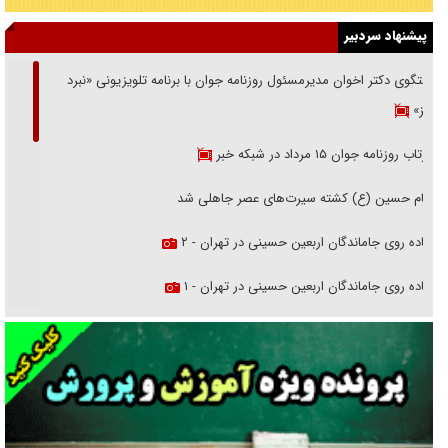
پیشنهاد سردبیر
گفتگوی دکتر اخوان مدیرمسئول روزنامه جوان با برنامه تلویزیونی «نبرد
هرمز»
بازتاب روزنامه جوان ۱۵ مرداد در شبکه خبر
امام حسین (ع) کشته سیرت‌های عصر جاهلی شد
پیاده روی جاماندگان اربعین حسینی در تهران - ۲
پیاده روی جاماندگان اربعین حسینی در تهران - ۱
فریاد‌ها و ناله‌های دوستان مبارزدلم را آتش می‌زد
تغییر رویه دشمن در ترور از شیخ فضل‌الله تا مصباح یزدی
خرید قسطی اولش خنده و آخرش گریه است!