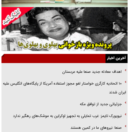
فوتبال و آن «بالا»!
راهبرد غافلگیری با نسل جدید پهپاد‌ها
جنجال پزشکان تقلبی در صنعت زیبایی
یهودی‌ها در ادبیات داستانی اروپا؛ از شکسپیر تا دیکنز
گفت‌وگو با خواهر یکی از شهدای جنگ رمضان/ خواهرم فرمانده جهادی و
آخرین اخبار
اهل خدمت بی‌منت بود
اهداف معادله جدید صنعا علیه عربستان
جزئیات شکنجه‌هایم فراتر از آن است که در بیان بگنجد!
۱۰ اتحادیه کارگری خواستار لغو مجوز استفاده آمریکا از پایگاه‌های انگلیس علیه
گزارش «جوان» از قوانین سخت‌گیرانه ۶ قاره در برابر یورش به پاسگاه‌های
ایران شدند
پلیس
جزئیاتی جدید از توافق مکه
نیویورک تایمز: غرب تمایلی به تجهیز اوکراین به موشک‌های رهگیر ندارد
صنعا: نیروهای ما در کمین‌ هستند