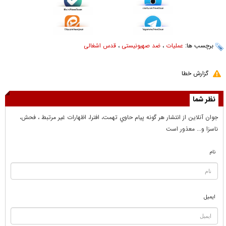
برچسب ها:
عملیات
،
ضد صهیونیستی
،
قدس اشغالی
گزارش خطا
نظر شما
جوان آنلاين از انتشار هر گونه پيام حاوي تهمت، افترا، اظهارات غير مرتبط ، فحش،
ناسزا و... معذور است
نام
ایمیل