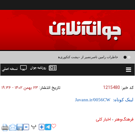
خاطرات رامین ناصرنصیر از «پشت‌ کنکوری‌ها» و رضا داوودنژاد: رضا کودک درون فعالی
روزنامه جوان
نسخه اصلی
داشت و خیلی راحت به شوق می‌آمد
Toggle
navigation
کد خبر:
1215480
تاریخ انتشار:
۲۳ بهمن ۱۴۰۲ - ۱۹:۳۶
لینک کوتاه:
فرهنگ‌و‌هنر
اخبار كلی
»