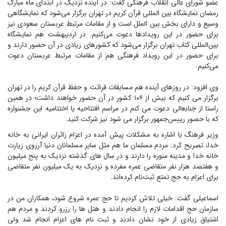
عضو شورای عالی انقلاب فرهنگی گفت: در آینده نزدیک در ابتدای ماه مبارک
رمضان نمایشگاه بین المللی قرآن کریم در تهران برگزار می‌شود که نمایشگاهی
وسیع و دارای بخش بین الملل است و از مقامات مرتبط عربستان سعودی نیز
برای حضور در این رویدادها دعوت می‌کنیم. در اردیبهشت هم نمایشگاه
بین‌المللی کتاب تهران برگزار می‌شود که کشورهای زیادی در آن حضور دارند و
برای حضور در این رویداد فرهنگی هم از مقامات مرتبط عربستان دعوت
می‌کنیم.
وی افزود: در روزهای آینده هم مسابقات قرائت و حفظ قرآن کریم را در تهران
برگزار می کنیم که بیش از ۱۰۶ کشور در آن حضور خواهند داشت؛ در همین
راستا از جنابعالی دعوت می کنم در مراسم افتتاحیه یا اختتامیه این جشنواره
که با حضور رییس‌جمهور برگزار می شود نیز شرکت کنید.
وزیر فرهنگ با اشاره به مشکلات پیش آمده در اعزام زائران ایرانی به خانه
خدا، تصریح کرد: مردم مسلمان ما هم مثل سایر مسلمانان دنیا آرزوی زیارت
خانه خدا و مدینه منوره را دارند و در سال های گذشته نزدیک به پنج میلیون
و هفتصد هزار نفر متقاضی عمره مفرده و نزدیک به یک میلیون نفر متقاضی
برای اعزام به حج تمتع ثبت‌نام کرده‌اند.
اسماعیلی گفت: خیلی تلاش کردیم تا حج عمره شروع شود، همکاران من در
سازمان حج اقدامات لازم را انجام دادند و هتل ها را رزرو کردند و مردم هم
اشتیاق زیادی از خود نشان دادند و ثبت نام های اعزام انجام شد ولی