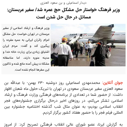
دیدار اسماعیلی و بن سعود العنزی
وزیر فرهنگ خواستار حل مشکل حج عمره شد/ سفیر عربستان:
مسائل در حال حل شدن است
وزیر فرهنگ و ارشاد اسلامی از سفیر
عربستان در تهران خواست حل مشکل
اعزام زائران ایرانی به عمره مفرده را
پیگیری کند و گفت: مردم ایران
اشتیاق زیادی برای زیارت خانه خدا و
مدینه منوره دارند، اما متاسفانه
مشکلات پیش آمده مانع شده و تاکنون
این سفرها انجام نشده است.
جوان آنلاین:
محمدمهدی اسماعیلی روز دوشنبه -۲۳ بهمن- با عبدالله بن
سعود العنزی سفیر عربستان سعودی در تهران با تبریک حلول ماه شعبان اظهار
داشت: از حضور شما در تعدادی از برنامه‌های فرهنگی وزارت فرهنگ و ارشاد
اسلامی تشکر می‌کنم، در روزهای اخیر درحال برگزاری جشنواره‌های فجر
انقلاب اسلامی بودیم؛ به عنوان مثال شب گذشته اختتامیه جشنواره بین
المللی فیلم فجر را با حضور هفتاد کشور برگزار کردیم.
به گزارش ایرنا، عضو شورای عالی انقلاب فرهنگی تصریح کرد: از امروز