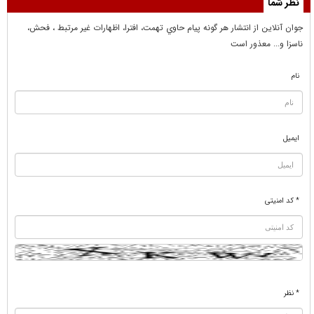
نظر شما
جوان آنلاين از انتشار هر گونه پيام حاوي تهمت، افترا، اظهارات غير مرتبط ، فحش،
ناسزا و... معذور است
نام
ایمیل
* کد امنیتی
* نظر