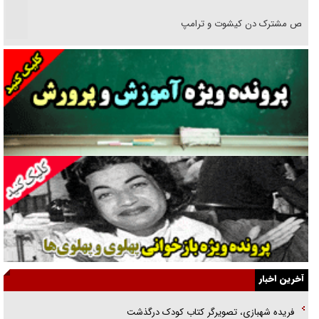
رقص مشترک دن کیشوت و ترامپ
دنده دولت به واگذاری مسئله‌دار ایران‌خودرو/ خصوصی‌سازی یا انحصار؟
غریزه‌ی بقا و آقای باقی و رفقا
جراحی‌های زیبایی با مدرک فوق‌دیپلم! + گفت‌وگو با متهم
گفت‌وگو با همسر یکی از شهدای جنگ رمضان/ پیکر بی‌سر شهید را از
انگشت‌های پا شناسایی کردیم
نسلی که آنلاین الگو می‌گیرد
گفت‌وگو با آیت‌الله جاودان/ جفای مخالفان مکانت معنوی رهبر شهید را
ارتقا می‌داد
آخرین اخبار
راننده مست به قانون می‌خندد
فریده شهبازی، تصویرگر کتاب کودک درگذشت
همه آقای دوربینی شده‌ایم!