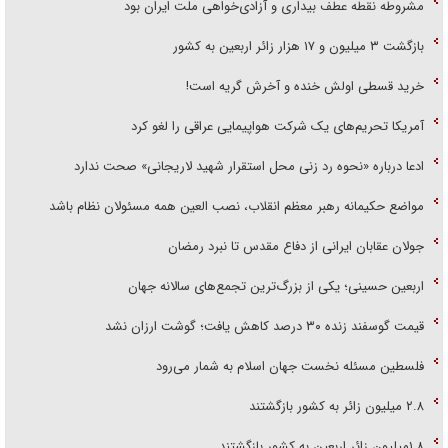
مشروطه نقطه عطف بیداری و آزادی‌خواهی ملت ایران بود
بازگشت ۳ میلیون و ۱۷ هزار زائر اربعین به کشور
خرید قسطی اولش خنده و آخرش گریه است!
آمریکا تحریم‌های یک شرکت هواپیمایی عراقی را لغو کرد
ادعا درباره «نحوه رد زنی محل استقرار شهید لاریجانی» صحت ندارد
مواضع حکیمانه رهبر معظم انقلاب، نصب العین همه مسئولان نظام باشد
جولان عقابان ایرانی از دفاع مقدس تا نبرد رمضان
اربعین حسینی؛ یکی از بزرگ‌ترین تجمع‌های سالانه جهان
قیمت گوسفند زنده ۳۰ درصد کاهش یافت؛ گوشت ارزان نشد
فلسطین مسئله نخست جهان اسلام به شمار می‌رود
۲.۸ میلیون زائر به کشور بازگشتند
۱.۸میلیون زائر اربعین به کشور بازگشتند