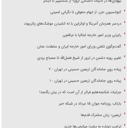
یهودی‌ها در ادبیات داستانی اروپا؛ از شکسپیر تا دیکنز
کنوانسیون خزر، از ابهام حقوقی تا نگرانی امنیتی
دردسر همزمان آمریکا و اوکراین با ته کشیدن موشک‌های پاتریوت
رایزنی وزیر امور خارجه ایتالیا با عراقچی
گفت‌وگوی تلفنی وزرای امور خارجه ایران و سلطنت عمان
تغییر رویه دشمن در ترور از شیخ فضل‌الله تا مصباح یزدی
پیاده روی جاماندگان اربعین حسینی در تهران - ۲
پیاده روی جاماندگان اربعین حسینی در تهران - ۱
جزئیات شکنجه‌هایم فراتر از آن است که در بیان بگنجد!
بازتاب روزنامه جوان ۱۵ مرداد در شبکه خبر
اربعین؛ زبان مشترک قدم‌ها
ترامپ دوباره به پشت میانجی‌ها خزید