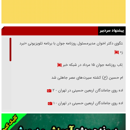
پیشنهاد سردبیر
گفتگوی دکتر اخوان مدیرمسئول روزنامه جوان با برنامه تلویزیونی «نبرد
هرمز»
بازتاب روزنامه جوان ۱۵ مرداد در شبکه خبر
امام حسین (ع) کشته سیرت‌های عصر جاهلی شد
پیاده روی جاماندگان اربعین حسینی در تهران - ۲
پیاده روی جاماندگان اربعین حسینی در تهران - ۱
فریاد‌ها و ناله‌های دوستان مبارزدلم را آتش می‌زد
تغییر رویه دشمن در ترور از شیخ فضل‌الله تا مصباح یزدی