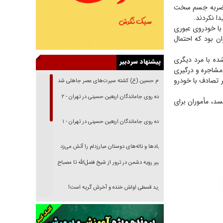
 روبه‌رو شد که با اصابت ضربه جسم سخت
ا نکردند.
 با خودروی عبوری
ن بود که احتمال
ده با مرد دیگری
پیشنهاد سردبیر
مشاجره و درگیری
ر تصادف با خودرو
امام حسین (ع) کشته سیرت‌های عصر جاهلی شد
پیاده روی جاماندگان اربعین حسینی در تهران - ۲
، مأموران برای
پیاده روی جاماندگان اربعین حسینی در تهران - ۱
فریاد‌ها و ناله‌های دوستان مبارزدلم را آتش می‌زد
تغییر رویه دشمن در ترور از شیخ فضل‌الله تا مصباح
یزدی
خرید قسطی اولش خنده و آخرش گریه است!
فوتبال و آن «بالا»!
راهبرد غافلگیری با نسل جدید پهپاد‌ها