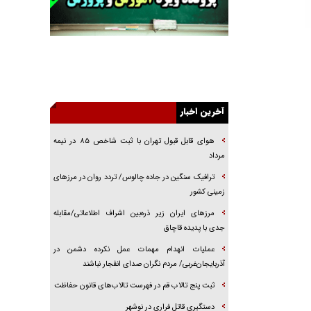
جنجال پزشکان تقلبی در صنعت زیبایی
یهودی‌ها در ادبیات داستانی اروپا؛ از شکسپیر تا
دیکنز
گفت‌وگو با خواهر یکی از شهدای جنگ رمضان/
خواهرم فرمانده جهادی و اهل خدمت بی‌منت بود
جزئیات شکنجه‌هایم فراتر از آن است که در بیان
آخرین اخبار
بگنجد!
هوای قابل قبول تهران با ثبت شاخص ۸۵ در نیمه
گزارش «جوان» از قوانین سخت‌گیرانه ۶ قاره در
برابر یورش به پاسگاه‌های پلیس
مرداد
ترافیک سنگین در جاده چالوس/ تردد روان در مرز‌های
تحلیل ابعاد پیام رهبر انقلاب به حزب‌الله/ مقاومت
نقشه راه آینده غرب آسیا
زمینی کشور
گفت‌و‌گو اختصاصی با همسر فرمانده شهید حزب‌الله
مرز‌های ایران زیر ذره‌بین اشراف اطلاعاتی/مقابله
لبنان/ هر شبش شب قدر بود
جدی با پدیده قاچاق
عملیات انهدام مهمات عمل نکرده دشمن در
آذربایجان‌غربی/ مردم نگران صدای انفجار نباشند
ثبت پنج تالاب قم در فهرست تالاب‌های قانون حفاظت
دستگیری قاتل فراری در نوشهر