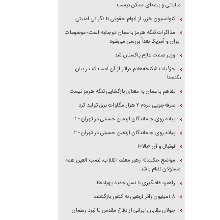
مالیاتی و بیمه‌ای ممکن نیست
کنوانسیون خزر، از ابهام حقوقی تا نگرانی امنیتی
مذاکرات تنگه هرمز با عمان دوجانبه است؛ موضوعات
ایران و آمریکا بعداً بررسی می‌شود
وزیر صمت عازم پاکستان شد
جزئیات شکنجه‌هایم فراتر از آن است که در بیان
بگنجد!
تفاهم با عمان به معنای بازگشایی تنگه هرمز نیست
صرفه‌جویی مردم ۲ هزار مگاوات برق تولید کرد
پیاده روی جاماندگان اربعین حسینی در تهران - ۱
پیاده روی جاماندگان اربعین حسینی در تهران - ۲
فوتبال و آن «بالا»!
مواضع حکیمانه رهبر معظم انقلاب، نصب العین همه
مسئولان نظام باشد
راهبرد غافلگیری با نسل جدید پهپاد‌ها
۱.۸میلیون زائر اربعین به کشور بازگشتند
جولان عقابان ایرانی از دفاع مقدس تا نبرد رمضان