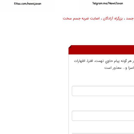
جسد
،
بزرگراه آزادگان
،
اصابت ضربه جسم سخت
ر هر گونه پيام حاوي تهمت، افترا، اظهارات
سزا و... معذور است