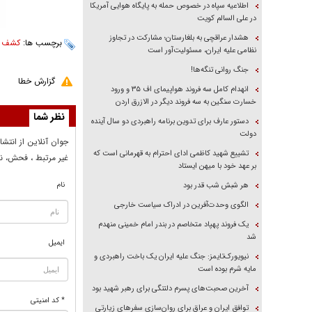
اطلاعیه سپاه در خصوص حمله به پایگاه هوایی آمریکا
در علی السالم کویت
هشدار عراقچی به بلغارستان؛ مشارکت در تجاوز
برچسب ها:
کشف 
نظامی علیه ایران، مسئولیت‌آور است
جنگ روانی تنگه‌ها!
گزارش خطا
انهدام کامل سه فروند هواپیمای اف ۳۵ و ورود
خسارت سنگین به سه فروند دیگر در الازرق اردن
نظر شما
دستور عارف برای تدوین برنامه راهبردی دو سال آینده
دولت
جوان آنلاين از انتشا
تشییع شهید کاظمی ادای احترام به قهرمانی است که
غير مرتبط ، فحش، نا
بر عهد خود با میهن ایستاد
نام
هر شبش شب قدر بود
الگوی وحدت‌آفرین در ادراک سیاست خارجی
یک فروند پهپاد متخاصم در بندر امام خمینی منهدم
شد
ایمیل
نیویورک‌تایمز: جنگ علیه ایران یک باخت راهبردی و
مایه شرم بوده است
آخرین صحبت‌های پسرم دلتنگی برای رهبر شهید بود
* کد امنیتی
توافق ایران و عراق برای روان‌سازی سفر‌های زیارتی