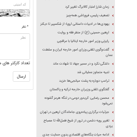
زمان شارژ اعتبار کالابرگ تغییر کرد
تضعیف پلیس، فروپاشی همه‌چیز
یهودی‌ها در ادبیات داستانی اروپا؛ از شکسپیر تا دیکنز
* نظر
اربعین حسینی (ع) از منظر فقه و روایت
رایزنی وزیر امور خارجه ایتالیا با عراقچی
گفت‌وگوی تلفنی وزرای امور خارجه ایران و سلطنت
عمان
تعداد کارکتر های م
دلتنگی نکرد و در مسیر جهاد تا شهادت ماند
تنبیه متجاوز عملیاتی شد
ترامپ دوباره به پشت میانجی‌ها خزید
گفتگوی تلفنی وزیران خارجه ترکیه و پاکستان
محسن رضایی: کریدور دومی در تنگه هرمز گشوده
نمی‌شود
جزئیات برگزاری پیاده‌روی جاماندگان اربعین در تهران
تغییر رویه دشمن در ترور از شیخ فضل‌الله تا مصباح
یزدی
ادامه حیات بنگاه‌های اقتصادی بدون حمایت جدی