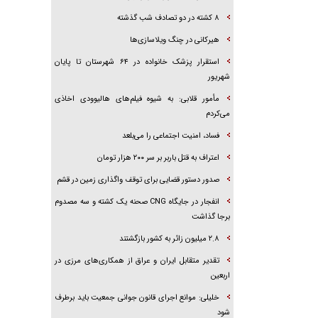
۸ کشته در دو تصادف شب گذشته
هیرکانی در چنگ ویلاسازی‌ها
‌استقرار پزشک خانواده در ۶۴ شهرستان تا پایان
شهریور
مأمور قلابی: به شیوه فیلم‌های هالیوودی اخاذی
می‌کردم
فساد، امنیت اجتماعی را می‌بلعد
‌‌اعتراف به قتل باربر بر سر ۲۰۰ هزار تومان
صدور دستور قضایی برای توقف واگذاری زمین در قشم
انفجار در جایگاه CNG صحنه یک کشته و سه مصدوم
برجا گذاشت
۲.۸ میلیون زائر به کشور بازگشتند
تقدیر متقابل ایران و عراق از همکاری‌های مرزی در
اربعین
خلیلی: موانع اجرای قانون جوانی جمعیت باید برطرف
شود