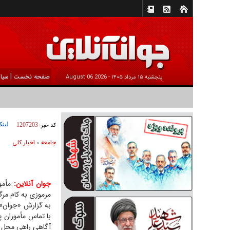
|
صفحه نخست
سیا
پنجشنبه ۱۵ مرداد ۱۴۰۵ -
2026 August 06
لینک
کد خبر:
1207203
جامعه
اخبار كلی
»
جوان آنلاین:
مأمور
مرموزی به کام مرگ
با تماس مأموران پ
آگاهی راهی محل 