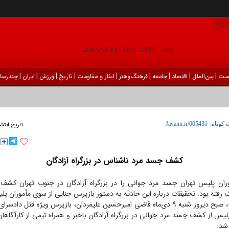
|
|
|
|
|
|
|
|
|
ست
بين‌الملل
اقتصاد
جامعه
فرهنگ‌و‌هنر
ایثار و مقاومت
تاریخ
ورزش
ايران
چندرسان
 کوتاه:
تاریخ انتشا
کشف جسد مرد ناشناس در بزرگراه آزادگان
ان پلیس تهران جسد مرد جوانی را در بزرگراه آزادگان در جنوب تهران کشف 
 رفته بود. تحقیقات درباره این حادثه به دستور بازپرس جنایی از سوی مأموران پلی
به گزارش «جوان»، صبح دیروز شنبه ۹ دی‌ماه قاضی امیرحسین علیمردان، بازپرس ویژه قتل د
لیس از کشف جسد مرد جوانی در بزرگراه آزادگان باخبر و همراه تیمی از کارآگاها
شد.