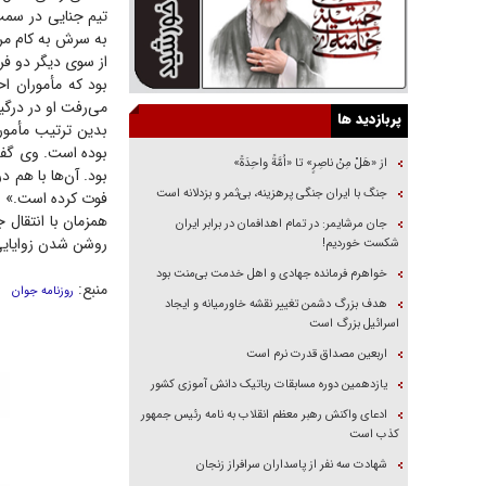
به سرش به کام مرگ
از سوی دیگر دو فر
بود که مأموران ا
می‌رفت او در درگ
پربازدید ها
بدین ترتیب مأمور
بوده است. وی گفت
از «هَلْ مِنْ ناصِرٍ» تا «اُمَّةً واحِدَةً»
بود. آن‌ها با هم 
جنگ با ایران جنگی پرهزینه، بی‌ثمر و بزدلانه است
فوت کرده است.»
همزمان با انتقا
جان مرشایمر: در تمام اهدافمان در برابر ایران
روشن شدن زوایایی 
شکست خوردیم!
خواهرم فرمانده جهادی و اهل خدمت بی‌منت بود
منبع:
روزنامه جوان
هدف بزرگ دشمن تغییر نقشه خاورمیانه و ایجاد
اسرائیل بزرگ است
اربعین مصداق قدرت نرم است
یازدهمین دوره مسابقات رباتیک دانش آموزی کشور
ادعای واکنش رهبر معظم انقلاب به نامه رئیس جمهور
کذب است
شهادت سه نفر از پاسداران سرافراز زنجان