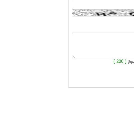
جاز
( 200 )