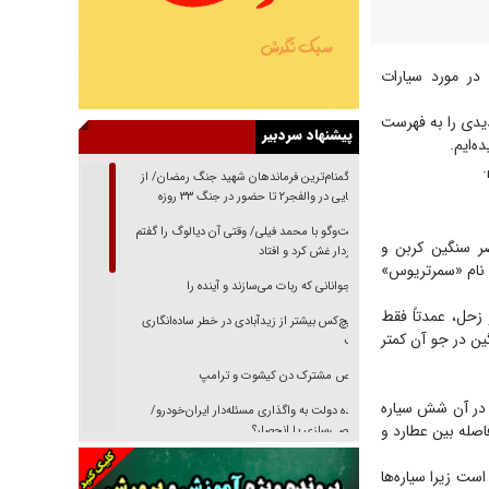
ی را در مورد سیارات
دیدی را به فهرست
پیشنهاد سردبیر
از گمنام‌ترین فرماندهان شهید جنگ رمضان/ از
شناسایی در والفجر۲ تا حضور در جنگ ۳۳ روزه
گفت‌وگو با محمد فیلی/ وقتی آن دیالوگ را گفتم
ز وب» (JWST) در اوایل سال ۲۰۲۳، وجود عناصر سنگین کربن و
فیلمبردار غش کرد و افتاد
د. این سیاره بیشتر با نام «سمرتریوس»
نوجوانانی که ربات می‌سازند و آینده را
زحل، عمدتاً فقط
هیچ‌کس بیشتر از زیدآبادی در خطر ساده‌انگاری
ین در جو آن کمتر
نیست
رقص مشترک دن کیشوت و ترامپ
د که در آن شش سیاره
دنده دولت به واگذاری مسئله‌دار ایران‌خودرو/
اصله بین عطارد و
خصوصی‌سازی یا انحصار؟
غریزه‌ی بقا و آقای باقی و رفقا
است زیرا سیاره‌ها