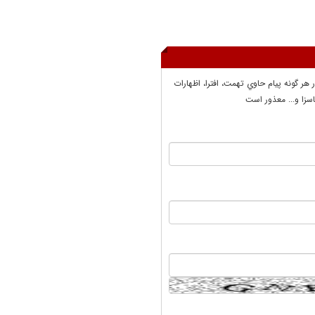
ر هر گونه پيام حاوي تهمت، افترا، اظهارات
سزا و... معذور است