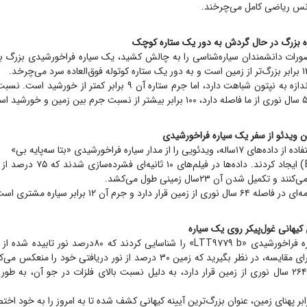
نانس ریاضی کامل می‌چرخند.
این سیاره از نظر اندازه به نپتون شباهت دارد، اما جرم ستاره آن ۹ برابر کم
ی را از مدار سیاره فراخورشیدی «بتا سه‌پایه بی»
(Beta Pictoris b) ایجاد کردند. داده‌ها 
 تکمیل شدن آن ۲۳سال زمینی طول می‌کشد.
رار دارد و جرم آن ۱۲ برابر سیاره مشتری است.
ستاره‌شناسان، سیاره فراخورشیدی «LTT۹۷۷۹ b» را شناسایی کردند ک
منعکس می‌کند. برای مقایسه، در نظر بگیرید که زمین ۳۰ درصد از نور دریافتی خود
داغ که در فاصله ۲۶۴ سال نوری از زمین قرار دارد، به دلیل نسبت بالای فلزات در جو آن، به طو
رابر پهنای زمین، عنوان بزرگ‌ترین آیینه کیهانی کشف شده تا به امروز را به خود ا