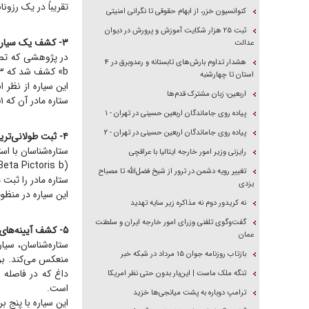
تقریباً در یک رزو
کنوانسیون خزر، از ابهام حقوقی تا نگرانی امنیتی
ثبت ۲۵ هزار شکایت آموزش و پرورش در دیوان
۳- کشف یک سیاره بزرگ در حال گردش به دور یک ستاره کوچک
عدالت
هشدار تداوم بارش‌های تابستانه و رعدوبرق در ۴
b» کشف شد که ۱۳ برابر بزرگ‌تر از زمین است و به دور یک ستاره کوتوله فوق‌العاده سرد می‌چرخد.
استان تا چهارشنبه
اربعین؛ زبان مشترک قدم‌ها
ستاره مادر آن که ۵۱ سال نوری از ما فاصله دارد، ۱۰۰ برابر بیشتر از نسبت جرم بین زمین و خورشید است.
پیاده روی جاماندگان اربعین حسینی در تهران - ۱
پیاده روی جاماندگان اربعین حسینی در تهران - ۲
۴- ثبت طولانی‌ترین ویدئو از سفر یک سیاره فراخورشیدی
ستاره‌شناسان با استفاده از داده‌های ۱۷ساله، ویدئوی
رایزنی وزیر امور خارجه ایتالیا با عراقچی
تغییر رویه دشمن در ترور از شیخ فضل‌الله تا مصباح
ستاره مادر را ثبت می‌کنند و
یزدی
این سیاره در منظومه‌ای در فاصله ۶۴ سال نوری از زمین ق
نه کریدور دوم نه مذاکره زیر سایه تهدید
گفت‌وگوی تلفنی وزرای امور خارجه ایران و سلطنت
۵- کشف آیینه‌های کیهانی غول‌پیکر روی یک سیاره
عمان
بازتاب روزنامه جوان ۱۵ مرداد در شبکه خبر
تنگه ملک ماست | این‌بار بدون حتی نظر امریکا
است.
ترامپ دوباره به پشت میانجی‌ها خزید
این سیاره با پنج ب