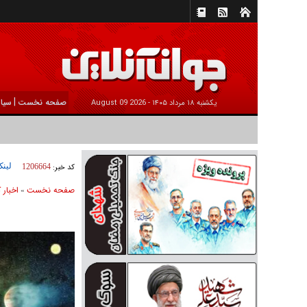
|
صفحه نخست
سیا
يکشنبه ۱۸ مرداد ۱۴۰۵ -
2026 August 09
لینک
کد خبر:
1206664
صفحه نخست
اخبار 
»