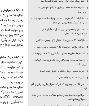
آغاز جنگ ایران برای پایان قدرت آمریکا بود
مشروطه نقطه عطف بیداری و آزادی‌خواهی ملت
۶- کشف سیاره‌ای که در حال از دست دادن جو خود است
ایران بود
مذاکرات تنگه هرمز با عمان دوجانبه است؛ موضوعات
ایران و آمریکا بعداً بررسی می‌شود
جرمی در حدود ۶۸ درصد مشتری دارد، اما عرض آن دو برابر بزرگ‌ترین سیاره منظومه شمسی است.
ادعا درباره «نحوه رد زنی محل استقرار شهید
لاریجانی» صحت ندارد
هر ۲/۲ روز
خود قرار می‌گیرد
بازگشت ۳ میلیون و ۱۷ هزار زائر اربعین به کشور
ساطع‌شده از HAT- P- ۳۲ b را که از جو آن جریان دارد، با تلسکوپ‌های روی زمین زیر نظر گرفتند.
جولان عقابان ایرانی از دفاع مقدس تا نبرد رمضان
تفاهم با عمان به معنای بازگشایی تنگه هرمز نیست
۷- کشف یک منظومه ستاره‌ای دوگانه
قیمت گوسفند زنده ۳۰ درصد کاهش یافت؛ گوشت
اگرچه منظومه‌های 
ارزان نشد
اینکه سیاره‌ها را 
خرید قسطی اولش خنده و آخرش گریه است!
مرحله نوجوانی منظو
شناخته شده بود، ا
وزیر صمت عازم پاکستان شد
می‌چرخید.
آمریکا تحریم‌های یک شرکت هواپیمایی عراقی را لغو
کرد
«سیاره ستاره دوگانه» (rcumbinary planet
مواضع حکیمانه رهبر معظم انقلاب، نصب العین همه
مسئولان نظام باشد
اندازه‌گیری جرم س