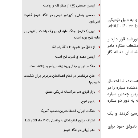
اربعین حسینی (ع) از منظر فقه و روایت
محسن رضایی: کریدور دومی در تنگه هرمز گشوده
 نوری از زمین فاصله دارد و به دلیل نزدیکی
نمی‌شود
بسیار به ستاره اصلی خود، جو خود را به طور انفجاری از دست داده است. این سیاره موسوم به «HAT- P- ۳۲ b»،
نیویورک‌تایمز: جنگ علیه ایران یک باخت راهبردی و
مایه شرم بوده است
ن و خورشید قرار دارد و
عشعات ستاره مادر
از «هَلْ مِنْ ناصِرٍ» تا «اُمَّةً واحِدَةً»
اسان دنباله گاز
اربعین مصداق قدرت نرم است
جنگ با ایران جنگی پرهزینه، بی‌ثمر و بزدلانه است
جان مرشایمر: در تمام اهدافمان در برابر ایران شکست
ستند، اما احتمال
خوردیم!
دهنده سیاره را در
بازار انرژی دنیا در آستانه تاریکی مطلق
یزبان چندین سیاره
 به دور دو ستاره
بدون شرح
جنگ با ایران، احمقانه‌ترین تصمیم آمریکا
 از زمین قرار دارد، بررسی کردند و یک
اعتراف مزدور اینترنشنال به واقعیتی که ۷ ماه انکار شد!
د. آن‌ها در تلاش‌های ناموفق خود برای
نظم ایرانی در تنگه هرمز