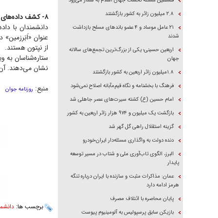
فلسطین مسئله نخست جهان اسلام به شمار می‌رود
۲.۸ میلیون زائر به کشور بازگشتند
۸- کشف داده‌های هشت اَبَرزمین توسط ماهواره تس
دانشمندان با داد
۲۱ عامل موساد و ۴ عضو باند‌های مسلح بازداشت
شدند
عنوان «اَبَرزمین» 
از نپتون هستند.
اربعین حسینی؛ یکی از بزرگ‌ترین تجمع‌های سالانه
ستاره‌شناسان به وی
جهان
نشان می‌دهند. آن‌ه
۱.۸میلیون زائر اربعین به کشور بازگشتند
فرهنگ با بخشنامه و نگاه قیم‌مآبانه اصلاح نمی‌شود
منبع:
روزنامه جوان
امام حسین (ع) کشته سیرت‌های عصر جاهلی شد
بازگشت یک میلیون و ۹۷۴ هزار زائر اربعین به کشور
گزینه استقلال راهی گل گهر شد
دنده دولت به واگذاری مسئله‌دار ایران‌خودرو
البرز، الگوی تاب‌آوری ملی و شتاب در مسیر توسعه
پایدار
عمان: مذاکرات مثبت و سازنده با ایران درباره تنگه
هرمز ادامه دارد
پایان محاصره با ائتلاف مصرف
برچسب ها:
دانشمند
بازیکن سابق پرسپولیس به آلومینیوم پیوست