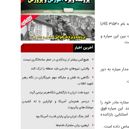
جراحی‌های زیبایی با مدرک فوق‌دیپلم! + گفت‌وگو
با متهم
گفت‌وگو با همسر یکی از شهدای جنگ رمضان/
پیکر بی‌سر شهید را از انگشت‌های پا شناسایی کردیم
در پژوهشی که تصورات دانشمندان سیاره‌شناسی را به چالش کشید، یک سیاره فراخورشیدی بزرگ به نام «LHS ۳۱۵۴
نسلی که آنلاین الگو می‌گیرد
تر از خورشید است. نسبت بین این سیاره و
گفت‌وگو با آیت‌الله جاودان/ جفای مخالفان مکانت
معنوی رهبر شهید را ارتقا می‌داد
آخرین اخبار
راننده مست به قانون می‌خندد
هیچ‌کس بیشتر از زیدآبادی در خطر ساده‌انگاری نیست
همه آقای دوربینی شده‌ایم!
در فیلم‌های ۱۰ ثانیه‌ای فشرده‌سازی شدند که ۷۵ درصد از مدار سیاره به دور
ولایتی: نیرو‌های خارجی باید منطقه را ترک کنند
قصه ناتمام سرویس مدارس
نگاهی به نقش و جایگاه مهم خبرنگاران در نگاه رهبر
آیا مقاومت فلسطین خلع‌سلاح می‌شود؟
شهید انقلاب
دوره نفت ارزان با بازگشایی تنگه‌هرمز برنمی گردد
ه ۸۰درصد نور تابیده شده از ستاره مادر خود را
دردسر همزمان آمریکا و اوکراین با ته کشیدن
 را منعکس می‌کند. این سیاره فوق
موشک‌های پاتریوت
ر استثنایی بازتابنده
آغاز جنگ ایران برای پایان قدرت آمریکا بود
اربعین؛ زبان مشترک قدم‌ها
ختصاص داده است.