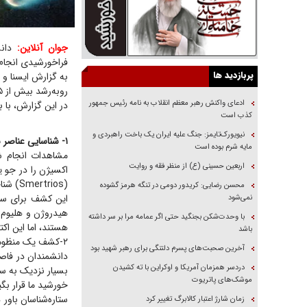
جوان آنلاین:
فراخورشیدی انجام 
پربازدید ها
به گزارش ایسنا و 
روبه‌رشد بیش از ۵ هزار سیاره فراخورشیدی اضافه کردند. در میان آن‌ها سیاره‌هایی هستند که قبلاً ندیده‌ایم.
ادعای واکنش رهبر معظم انقلاب به نامه رئیس جمهور
در این گزارش، با برخی از اکتشافات 
کذب است
نیویورک‌تایمز: جنگ علیه ایران یک باخت راهبردی و
۱- شناسایی عناصر سنگین در جو یک غول گازی دور دست توسط «تلسکوپ فضایی جیمز وب»
مایه شرم بوده است
اربعین حسینی (ع) از منظر فقه و روایت
(Smertrios) شناخته می‌شود.
محسن رضایی: کریدور دومی در تنگه هرمز گشوده
این کشف برای ستا
نمی‌شود
هیدروژن و هلیوم ر
با وحدت‌شکن بجنگید حتی اگر عمامه مرا بر سر داشته
هستند، اما این اکت
باشد
۲-کشف یک منظومه سیاره‌ای کمیاب با شش زیرنپتون در حال چرخش
آخرین صحبت‌های پسرم دلتنگی برای رهبر شهید بود
دردسر همزمان آمریکا و اوکراین با ته کشیدن
بسیار نزدیک به ست
موشک‌های پاتریوت
خورشید ما قرار بگی
ستاره‌شناسان باور 
زمان شارژ اعتبار کالابرگ تغییر کرد