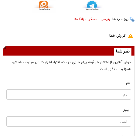
برچسب ها:
رئیسی
،
مسکن
،
بانک‌ها
گزارش خطا
نظر شما
جوان آنلاين از انتشار هر گونه پيام حاوي تهمت، افترا، اظهارات غير مرتبط ، فحش،
ناسزا و... معذور است
نام
ایمیل