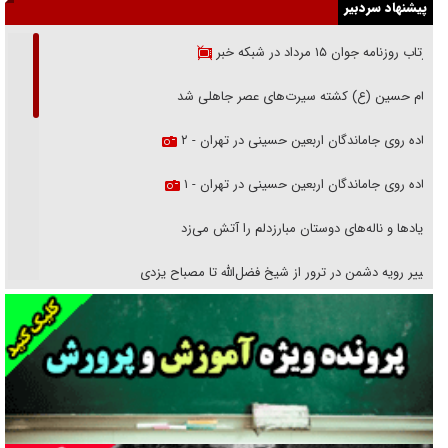
پیشنهاد سردبیر
بازتاب روزنامه جوان ۱۵ مرداد در شبکه خبر
امام حسین (ع) کشته سیرت‌های عصر جاهلی شد
پیاده روی جاماندگان اربعین حسینی در تهران - ۲
پیاده روی جاماندگان اربعین حسینی در تهران - ۱
فریاد‌ها و ناله‌های دوستان مبارزدلم را آتش می‌زد
تغییر رویه دشمن در ترور از شیخ فضل‌الله تا مصباح یزدی
خرید قسطی اولش خنده و آخرش گریه است!
فوتبال و آن «بالا»!
راهبرد غافلگیری با نسل جدید پهپاد‌ها