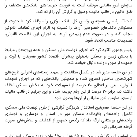
سازمان امور مالیاتی موظف است به فوریت جریمه‌های بانک‌های متخلف را
طبق قانون در قالب مالیات وصول و گزارش آن را ارائه کند.
آیت‌الله رئیسی همچنین رئیس کل بانک مرکزی را موظف کرد با دعوت از
مسئولان بانک‌های خصوصی آن‌ها را نسبت به الزام اجرای نظامات قانونی
مجاب کند و در صورت عدم پایبندی آن‌ها به اجرای این نظامات قانونی،
تصمیمات مناسب اتخاذ شود.
رئیس‌جمهور تاکید کرد که اجرای نهضت ملی مسکن و همه پروژه‌های مرتبط
با بخش زمین و مسکن به‌عنوان پیشران اقتصاد کشور همچنان با قوت و
جدیت از سوی دولت دنبال خواهد شد.
در این جلسه مقرر شد در تکمیل مطالعات و تمهید زمینه‌های اجرایی طرح‌های
شهرک‌های ساحلی تسریع شده و همچنین بانک‌هایی که در اجرای تعهدات
قانونی، مبنی بر اعطای ۲۰ درصد از تسهیلات خود به بخش مسکن تخلف
داشته‌اند، برابر ۲۰ درصد از این رقم جریمه شده و این جرایم در قالب مالیات
از سوی سازمان امور مالیاتی از آن‌ها وصول شود.
در این جلسه همچنین استاندار هرمزگان گزارشی از طرح نهضت ملی مسکن،
تکمیل واحد‌های باقیمانده مسکن مهر در استان و بهسازی و نوسازی
واحد‌های روستایی ارائه داد که رئیس جمهور از اقدامات و تلاش‌های صورت
گرفته قدردانی کرد.
بر اساس این گزارش از مجموع ۶۵ هزار و ۹۵۰ واحد تعهد مسکن استانداری