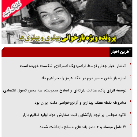
جنجال پزشکان تقلبی در صنعت زیبایی
یهودی‌ها در ادبیات داستانی اروپا؛ از شکسپیر تا دیکنز
گفت‌وگو با خواهر یکی از شهدای جنگ رمضان/ خواهرم فرمانده جهادی و
اهل خدمت بی‌منت بود
جزئیات شکنجه‌هایم فراتر از آن است که در بیان بگنجد!
آخرین اخبار
گزارش «جوان» از قوانین سخت‌گیرانه ۶ قاره در برابر یورش به پاسگاه‌های
انتشار اخبار جعلی توسط ترامپ یک استراتژی شکست خورده است
پلیس
اجازه باز شدن مسیر دوم در تنگه هرمز را نخواهیم داد
تحلیل ابعاد پیام رهبر انقلاب به حزب‌الله/ مقاومت نقشه راه آینده غرب آسیا
توسعه انرژی پاک، عدالت یارانه‌ای و اصلاح مدیریت، سه محور تحول اقتصادی
مشروطه نقطه عطف بیداری و آزادی‌خواهی ملت ایران بود
تاکید مجلس بر لزوم بازگشایی ثبت سفارش مواد اولیه تنظیم بازار
۲۱ عامل موساد و ۴ عضو باند‌های مسلح بازداشت شدند