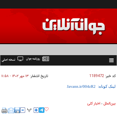
روزنامه جوان
نسخه اصلی
Toggle
navigation
کد خبر:
1189472
تاریخ انتشار:
۱۳ مهر ۱۴۰۲ - ۱۱:۵۸
لینک کوتاه:
بين‌الملل
اخبار كلی
»