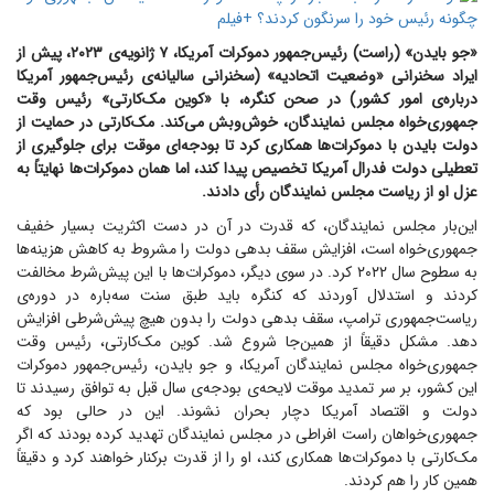
«جو بایدن» (راست) رئیس‌جمهور دموکرات آمریکا، ۷ ژانویه‌ی ۲۰۲۳، پیش از
ایراد سخنرانی «وضعیت اتحادیه» (سخنرانی سالیانه‌ی رئیس‌جمهور آمریکا
درباره‌ی امور کشور) در صحن کنگره، با «کوین مک‌کارتی» رئیس وقت
جمهوری‌خواه مجلس نمایندگان، خوش‌وبش می‌کند. مک‌کارتی در حمایت از
دولت بایدن با دموکرات‌ها همکاری کرد تا بودجه‌ای موقت برای جلوگیری از
تعطیلی دولت فدرال آمریکا تخصیص پیدا کند، اما همان دموکرات‌ها نهایتاً به
عزل او از ریاست مجلس نمایندگان رأی دادند.
این‌بار مجلس نمایندگان، که قدرت در آن در دست اکثریت بسیار خفیف
جمهوری‌خواه است، افزایش سقف بدهی دولت را مشروط به کاهش هزینه‌ها
به سطوح سال ۲۰۲۲ کرد. در سوی دیگر، دموکرات‌ها با این پیش‌شرط مخالفت
کردند و استدلال آوردند که کنگره باید طبق سنت سه‌باره در دوره‌ی
ریاست‌جمهوری ترامپ، سقف بدهی دولت را بدون هیچ پیش‌شرطی افزایش
دهد. مشکل دقیقاً از همین‌جا شروع شد. کوین مک‌کارتی، رئیس وقت
جمهوری‌خواه مجلس نمایندگان آمریکا، و جو بایدن، رئیس‌جمهور دموکرات
این کشور، بر سر تمدید موقت لایحه‌ی بودجه‌ی سال قبل به توافق رسیدند تا
دولت و اقتصاد آمریکا دچار بحران نشوند. این در حالی بود که
جمهوری‌خواهان راست افراطی در مجلس نمایندگان تهدید کرده بودند که اگر
مک‌کارتی با دموکرات‌ها همکاری کند، او را از قدرت برکنار خواهند کرد و دقیقاً
همین کار را هم کردند.