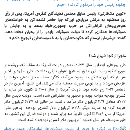
«کوین مک‌کارتی» رئیس سابق مجلس نمایندگان کنگره‌ی آمریکا، پس از رأی
روز سه‌شنبه به عزلش درباره‌ی این‌که چرا حاضر نشده تن به خواسته‌های
هم‌حزبی‌های افراطی‌اش در حزب جمهوری‌خواه بدهد و به جایش با
دموکرات‌ها همکاری کرده تا دولت دموکرات بایدن را از بحران نجات دهد،
گفت: «پشیمان نیستم که حکومت‌داری را به خصومت‌داری ترجیح دادم.»
ماجرا از کجا شروع شد؟
طی روزهای ابتدایی سال ۲۰۲۳، بدهی دولت آمریکا به سقف تعیین‌شده از
سوی کنگره رسید. این اتفاق به هیچ عنوان تازگی نداشت. طی سال‌های اخیر
هر بار که این مشکل به وجود می‌آمد، کنگره سقف مجاز بدهی دولت را
افزایش می‌داد و به نوعی صورت مسئله پاک می‌شد. این اتفاق، آخرین بار در
دسامبر ۲۰۲۱ رخ داده بود. دولت آمریکا از سال ۲۰۰۱ تا کنون، هر سال، با
کسری بودجه مواجه بوده و مجبور به استقراض شده است. دولت بایدن سال
۲۰۲۲، معادل ۴/۹ تریلیون دلار درآمد داشت، در حالی که ۶/۲۷ تریلیون دلار
هزینه کرد؛ به عبارت دیگر، ۱/۳۸ تریلیون دلار کسری بودجه. بدهی ملی
آمریکا از سال ۲۰۰۹ تا کنون تقریباً سه برابر شده و دولت فدرال این کشور، به
طور متوسط، هر سال حدود ۱ تریلیون دلار کسری بودجه داشته است.