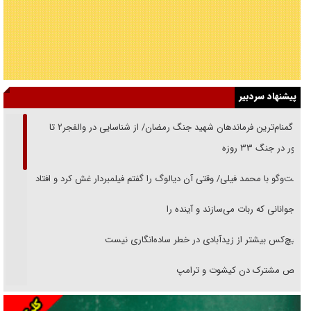
پیشنهاد سردبیر
از گمنام‌ترین فرماندهان شهید جنگ رمضان/ از شناسایی در والفجر۲ تا
حضور در جنگ ۳۳ روزه
گفت‌وگو با محمد فیلی/ وقتی آن دیالوگ را گفتم فیلمبردار غش کرد و افتاد
نوجوانانی که ربات می‌سازند و آینده را
هیچ‌کس بیشتر از زیدآبادی در خطر ساده‌انگاری نیست
رقص مشترک دن کیشوت و ترامپ
دنده دولت به واگذاری مسئله‌دار ایران‌خودرو/ خصوصی‌سازی یا انحصار؟