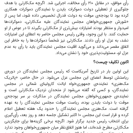
رأی موافق، در مقابل ۲۱۰ رأی مخالف، اجرایی شد. اگرچه مک‌کارتی با هدف
جلوگیری از تعطیلی دولت دموکرات بایدن با نمایندگان دموکرات همکاری
کرده بود تا بودجه‌ی موقت به دولت فدرال تخصیص داده شود، اما پس از
«شورش جمهوری‌خواهان مجلس نمایندگان علیه مک‌کارتی، دموکرات‌ها
امیدوار و منتظر بودند امتیازات بیش‌تری از مک‌کارتی بگیرند تا در عوض از او
حمایت کنند. با این وجود، وقتی رئیس مجلس حاضر به اعطای این امتیازات
نشد، به عزل او رأی دادند. مک‌کارتی نیز شخصاً دموکرات‌ها را به خاطر این
اتفاق مقصر می‌داند و می‌گوید اقلیت مجلس نمایندگان باید با رأی به عدم
عزل او، مسئولیت‌پذیری خود را نشان می‌داد.
اکنون تکلیف چیست؟
این اولین بار در تاریخ آمریکاست که رئیس مجلس نمایندگان در دوره‌ی
ریاستش توسط اعضای این مجلس عزل می‌شود. در حال حاضر، «پاتریک
مک‌هنری» نماینده‌ی جمهوری‌خواه ایالت کارولینای شمالی در مجلس
نمایندگان، و کسی که گفته می‌شود از متحدان نزدیک مک‌کارتی است و
نماینده‌ی جمهوری‌خواهان مجلس نمایندگان در مذاکرات بر سر بودجه‌ی
موقت با دولت بایدن بوده، ریاست موقت مجلس نمایندگان را به عهده
گرفته است. مک‌هنری مجلس نمایندگان را حدود یک هفته تعطیل اعلام
کرده و قرار است این مجلس ۱۰ اکتبر تشکیل جلسه دهد و روز بعد، رأی‌گیری
برای انتخاب رئیس جدید برگزار شود. اگرچه برخی گزینه‌ها برای جایگزینی
مک‌کارتی مطرح شده‌اند، اما هنوز اتفاق‌نظر میان جمهوری‌خواهان وجود ندارد