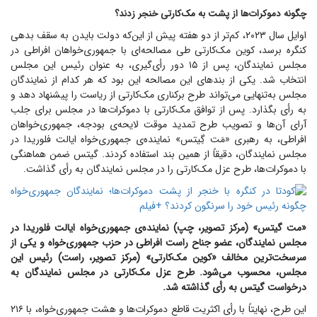
چگونه دموکرات‌ها از پشت به مک‌کارتی خنجر زدند؟
اوایل سال ۲۰۲۳، کم‌تر از دو هفته پیش از این‌که دولت بایدن به سقف بدهی
کنگره برسد، کوین مک‌کارتی طی مصالحه‌ای با جمهوری‌خواهان افراطی در
مجلس نمایندگان، پس از ۱۵ دور رأی‌گیری، به عنوان رئیس این مجلس
انتخاب شد. یکی از بندهای این مصالحه این بود که هر کدام از نمایندگان
مجلس به‌تنهایی می‌تواند طرح برکناری مک‌کارتی از ریاست را پیشنهاد دهد و
به رأی بگذارد. پس از توافق مک‌کارتی با دموکرات‌ها در مجلس برای جلب
آرای آن‌ها و تصویب طرح تمدید موقت لایحه‌ی بودجه، جمهوری‌خواهان
افراطی، به رهبری «مَت گِیتس» نماینده‌ی جمهوری‌خواه ایالت فلوریدا در
مجلس نمایندگان، دقیقاً از همین بند استفاده کردند. گیتس ضمن هماهنگی
با دموکرات‌ها، طرح عزل مک‌کارتی را در مجلس نمایندگان به رأی گذاشت.
«مت گیتس» (مرکز تصویر، چپ) نماینده‌ی جمهوری‌خواه ایالت فلوریدا در
مجلس نمایندگان، عضو جناح راست افراطی در حزب جمهوری‌خواه و یکی از
سرسخت‌ترین مخالف «کوین مک‌کارتی» (مرکز تصویر، راست) رئیس این
مجلس، محسوب می‌شود. طرح عزل مک‌کارتی در مجلس نمایندگان به
درخواست گیتس به رأی گذاشته شد.
این طرح، نهایتاً با رأی اکثریت قاطع دموکرات‌ها و هشت جمهوری‌خواه، با ۲۱۶