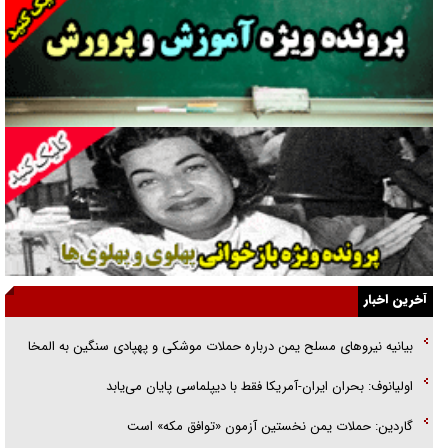
غریزه‌ی بقا و آقای باقی و رفقا
جراحی‌های زیبایی با مدرک فوق‌دیپلم! + گفت‌وگو با متهم
گفت‌وگو با همسر یکی از شهدای جنگ رمضان/ پیکر بی‌سر شهید را از
انگشت‌های پا شناسایی کردیم
نسلی که آنلاین الگو می‌گیرد
گفت‌وگو با آیت‌الله جاودان/ جفای مخالفان مکانت معنوی رهبر شهید را
ارتقا می‌داد
آخرین اخبار
راننده مست به قانون می‌خندد
بیانیه نیروهای مسلح یمن درباره حملات موشکی و پهپادی سنگین به المخا
همه آقای دوربینی شده‌ایم!
اولیانوف: بحران ایران-آمریکا فقط با دیپلماسی پایان می‌یابد
قصه ناتمام سرویس مدارس
گاردین: حملات یمن نخستین آزمون «توافق مکه» است
آیا مقاومت فلسطین خلع‌سلاح می‌شود؟