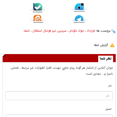
برچسب ها:
قرارداد
،
جواد نکونام
،
سرمربی تیم فوتبال استقلال
،
امضا
گزارش خطا
نظر شما
جوان آنلاين از انتشار هر گونه پيام حاوي تهمت، افترا، اظهارات غير مرتبط ، فحش،
ناسزا و... معذور است
نام
ایمیل