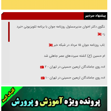
پیشنهاد سردبیر
گفتگوی دکتر اخوان مدیرمسئول روزنامه جوان با برنامه تلویزیونی «نبرد
هرمز»
بازتاب روزنامه جوان ۱۵ مرداد در شبکه خبر
امام حسین (ع) کشته سیرت‌های عصر جاهلی شد
پیاده روی جاماندگان اربعین حسینی در تهران - ۲
پیاده روی جاماندگان اربعین حسینی در تهران - ۱
فریاد‌ها و ناله‌های دوستان مبارزدلم را آتش می‌زد
تغییر رویه دشمن در ترور از شیخ فضل‌الله تا مصباح یزدی
خرید قسطی اولش خنده و آخرش گریه است!