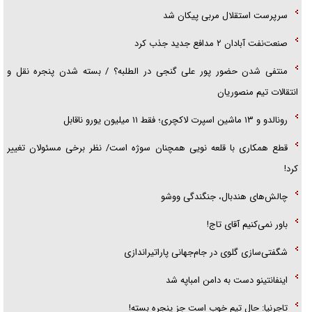
سرپرست استقلال مربی پیکان شد
صنعت‌نفت آبادان ۲ مدافع جدید جذب کرد
منتفی شدن حضور پور علی گنجی در الطلبه؟ / بسته شدن پنجره نقل و
انتقالات تیم منصوریان
رونالدو و ۱۳ ماشین اسپرت لاکچری؛ فقط ۱۱ میلیون یورو ناقابل
قطع همکاری با قلعه نویی همچنان سوژه است/ نظر برخی مسئولان تغییر
کرد!
چالش‌های هندبال، جنگندگی ووشو
باور نمی‌کنیم آقای تاج!
شگفتی‌سازی گلوی در جام‌جهانی پاراتیراندازی
اینفانتینو دست به دامن امباپه شد
تاجرنیا: حال تیم خوب است جز پنجره بسته!