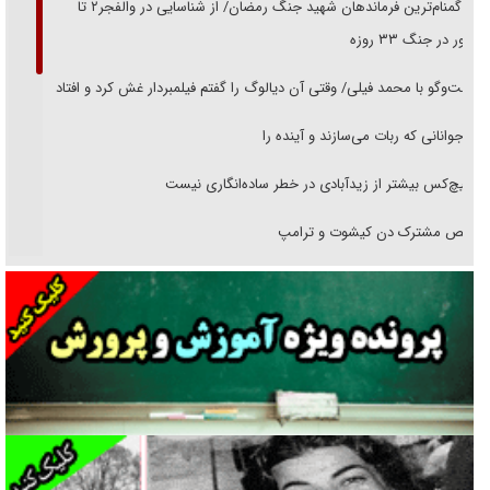
از گمنام‌ترین فرماندهان شهید جنگ رمضان/ از شناسایی در والفجر۲ تا
حضور در جنگ ۳۳ روزه
گفت‌وگو با محمد فیلی/ وقتی آن دیالوگ را گفتم فیلمبردار غش کرد و افتاد
نوجوانانی که ربات می‌سازند و آینده را
هیچ‌کس بیشتر از زیدآبادی در خطر ساده‌انگاری نیست
رقص مشترک دن کیشوت و ترامپ
دنده دولت به واگذاری مسئله‌دار ایران‌خودرو/ خصوصی‌سازی یا انحصار؟
غریزه‌ی بقا و آقای باقی و رفقا
جراحی‌های زیبایی با مدرک فوق‌دیپلم! + گفت‌وگو با متهم
گفت‌وگو با همسر یکی از شهدای جنگ رمضان/ پیکر بی‌سر شهید را از
انگشت‌های پا شناسایی کردیم