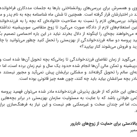
 وی و همسرش برای بررسی‌های روانشناختی بار‌ها به جلسات مددکاری فراخوانده 
ند در اختیارشان قرار گرفته است. همچنین تا شش ماه شناسنامه بچه به نام پدر و ما
واند بررسی‌های لازم را نسبت به صلاحیت خانواده‌ای که بچه را به فرزندخواند
ن استعلام‌های لازم از دادگاه صورت می‌گیرد تا زوج متقاضی سوءپیشینه نداشته
 می‌خواهند بچه‌ای را اینگونه از دلال بخرند نباید در این باره احساسی تصمیم بگی
ید پروسه دو ساله فرزندخواندگی از بهزیستی را تحمل کنید چطور می‌توانید با چ
ید و فروش می‌شوند کنار بیایید؟»
 می‌گوید از زمان تقاضای فرزندخواندگی تا زمانی‌که بچه تحویل آن‌ها شده است و
یشینه و تمکن مالی آن‌ها انجام شده حدود یک سال و نیم زمان برده است، اما حا
ای سالم را تحویل گرفته‌اند و مشکلی برایشان پیش نمی‌آید و مجبور نیستند ه
 مادر بچه سراغشان بیاید باید چه کنند، چون همه چیز قانونی بوده است.
‌های این خانم که از طریق پذیرش فرزندخوانده مادر شده می‌توان فهمید پروسه 
 طولانی باشد که با عنایت به مسئولیت سازمان بهزیستی در برابر بچه‌هایی ک
ت، اما امر چندان سخت و غیرممکنی هم نیست و این نیاز به فرهنگ‌سازی بر
.
الادستی برای حمایت از زوج‌های نابارور
میر