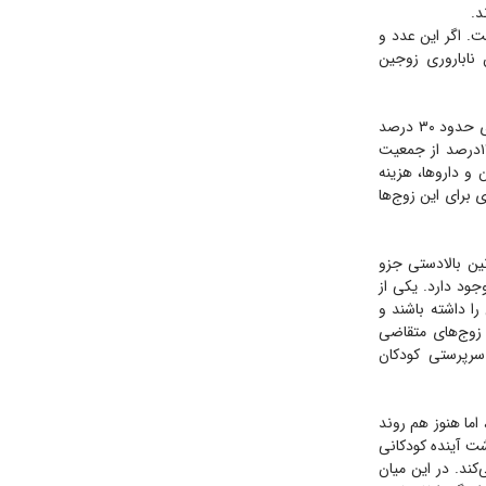
د.
مان و در مراکز خصوصی ۱۸میلیون تومان است. اگر این عدد و
ان ناباروری زوجین
از سوی دیگر از میان ۷۵ مرکز فعال درمان ناباروری در کشور ۲۷ مرکز در تهران قرار دارد که این چیزی حدود ۳۰ درصد
مراکز درمان ناباروری کل کشور را شامل می‌شود، در حالی‌که تهران به رغم جمعیت ۱۲میلیونی‌اش ۱۱درصد از جمعیت
 و داروها، هزینه
 برای این زوج‌ها
ین بالادستی جزو
جود دارد. یکی از
را داشته باشند و
 زوج‌های متقاضی
رپرستی کودکان
رطرف کند، اما هنوز هم روند
ت آینده کودکانی
کند. در این میان