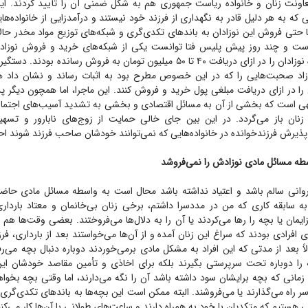
اونت زنان و خانواده ریاست جمهوری هم به شکل ضمنی آن را تأیید کردند. این 
ی که به هر دلیل قادر به نگهداری از فرزند خود نیستند و درآمدزایی از خانواده‌های
ا حتی فروش این نوزادان به باند‌های تکدی‌گری و شبکه‌های توزیع مواد مخدر حا
ت و چند روز پیش پلیس فتا توانست یکی از شبکه‌های خرید و فروش نوزادان 
متهمان این پرونده نوزادان را در ازای دریافت ۴۰ تا ۵۰ میلیون تومان به فروش رسانده
اد صحبت‌هایی را که در این خصوص مطرح بود به اثبات رساند و نشان داد هس
ا در ازای دریافت مبلغی پول خرید و فروش کنند. این ماجرا، اما همچون دیگر پ
 است که بخشی از آن به مسائل اقتصادی و بخشی به تشدید آسیب‌های اجتماعی
ن باز می‌گردد. در این بین جای خالی حمایت از زوج‌های نابارور و تسهیل
پذیرش فرزندخوانده در خانواده‌هایی که نمی‌توانند خودشان صاحب فرزند شوند 
طه مسائل مادی نوزادش را نمی‌فروشد
روانی سالم باشد و اعتیاد نداشته باشد محال است به واسطه مسائل مادی حاض
به سابقه کاری که من در مددسرا داشتم، برخی زنان بی‌خانمان و معتاد بارداری‌
ایمان یا بچه را رها می‌کردند یا آن را به دلال‌ها می‌فروختند. بعضی وقت‌ها هم ق
 افرادی بودند که سراغ این زنان آمده و از آن‌ها می‌خواستند بعد از بارداری، فرز
اً بعد از مدتی که این افراد به مشکل مادی برمی‌خوردند دوباره دنبال بچه می‌رفت
 را دوباره تحت سرپرستی بگیرند بلکه برای اخاذی و تأمین مقاصد خودشان این ک
 تا زمانی که بچه برایشان سود داشته باشد آن را نگه می‌دارند، اما وقتی بچه بخوا
 سر راه می‌گذارند یا می‌فروشند. البته ممکن است این بچه‌ها به باند‌های تکدی‌گ
 هستیم که متکدیان با خود به همراه دارند و ساعت‌های طولانی با آن‌ها کار می‌کنن