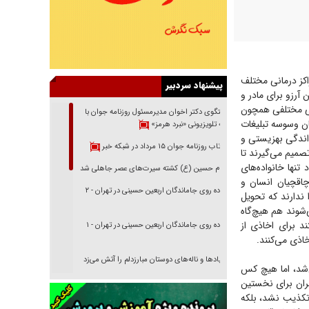
نابارور را بین مراکز درمانی مختلف
پیشنهاد سردبیر
 آرزو برای مادر و
نی مختلفی همچون
گفتگوی دکتر اخوان مدیرمسئول روزنامه جوان با
ان وسوسه تبلیغات
برنامه تلویزیونی «نبرد هرمز»
اندگی بهزیستی و
بازتاب روزنامه جوان ۱۵ مرداد در شبکه خبر
تصمیم می‌گیرند تا
تنها خانواده‌های
امام حسین (ع) کشته سیرت‌های عصر جاهلی شد
چاقچیان انسان و
پیاده روی جاماندگان اربعین حسینی در تهران - ۲
ندارند که تحویل
‌شوند هم هیچ‌گاه
د برای اخاذی از
پیاده روی جاماندگان اربعین حسینی در تهران - ۱
خاذی می‌کنند.
فریاد‌ها و ناله‌های دوستان مبارزدلم را آتش می‌زد
‌شد، اما هیچ کس
عی شورای شهر تهران برای نخستین
تغییر رویه دشمن در ترور از شیخ فضل‌الله تا مصباح
یزدی
 تکذیب نشد، بلکه