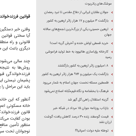
موشک‌های پاتریوت
جولان عقابان ایرانی از دفاع مقدس تا نبرد رمضان
قوانین فرزندخوان
بازگشت ۳ میلیون و ۱۷ هزار زائر اربعین به کشور
وقتی خبر دستگیری 
اربعین حسینی؛ یکی از بزرگ‌ترین تجمع‌های سالانه
جهان
آیا سختی قوانین 
قانونی و راه منطقی
خرید قسطی اولش خنده و آخرش گریه است!
دیگری باعث این م
کارخانه رؤیاسازی هالیوود به خط تولید فراموشی
رسید
چند سالی می‌شود ا
۱.۸میلیون زائر اربعین به کشور بازگشتند
روش‌ها به نتیجه
بازگشت یک میلیون و ۹۷۴ هزار زائر اربعین به کشور
پشیمان نیستی این
فلسطین مسئله نخست جهان اسلام به شمار می‌رود
باید این مراحل را
فرهنگ با بخشنامه و نگاه قیم‌مآبانه اصلاح نمی‌شود
آنطور که این خان
گزینه استقلال راهی گل گهر شد
بازتاب روزنامه جوان ۱۵ مرداد در شبکه خبر
قانون فرزندخواند
قیمت گوسفند زنده ۳۰ درصد کاهش یافت؛ گوشت
بودن کفایت می‌کن
ارزان نشد
منظور تأمین مناف
نوجوانان تحت سرپ
توطئه علیه دولت اسپانیا؟!