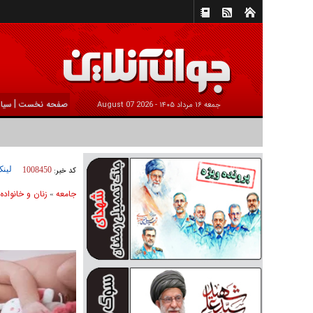
|
صفحه نخست
سیا
جمعه ۱۶ مرداد ۱۴۰۵ -
2026 August 07
لینک
کد خبر:
1008450
جامعه
زنان و خانواده
»