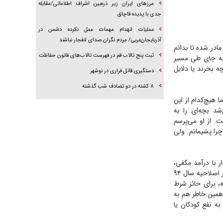
مرز‌های ایران زیر ذره‌بین اشراف اطلاعاتی/مقابله
جدی با پدیده قاچاق
عملیات انهدام مهمات عمل نکرده دشمن در
آذربایجان‌غربی/ مردم نگران صدای انفجار نباشند
ادر شده تا بدانم
ثبت پنج تالاب قم در فهرست تالاب‌های قانون حفاظت
 به جای طی مسیر
چه بخرند یا دلایل
دستگیری قاتل فراری در نوشهر
۸ کشته در دو تصادف شب گذشته
 هیچ‌کدام از این
د بچه‌ای را به
۱۵ ماهه‌ای را قبول کرده است. از او می‌پرسم
را پشیمانم. ولی
 با درآمد مکفی،
خانه مسکونی اعم از ملکی یا استیجاری و داشتن بیمه پایه اجتماعی و درمان از ملزوماتی است که در اصلاحیه سال ۹۴
، برای حائز شرط
همین خاطر هم به
ه نفع کودکان یا