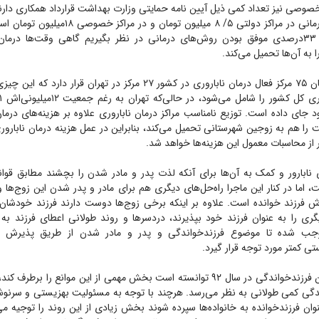
خصوصی نیز تعداد کمی ذیل آیین نامه حمایتی وزارت بهداشت قرارداد همکاری دارن
هزینه هر سیکل درمانی در مراکز دولتی ۵/ ۸ میلیون تو
رقم را در شانس ۳۳درصدی موفق بودن روش‌های درمانی در نظر بگیریم گاهی وقت‌ها درم
 به آن‌ها تحمیل می‌کند.
 جای داده است. توزیع نامناسب مراکز درمان ناباروری علاوه بر هزینه‌های درمان
 را هم به زوجین شهرستانی تحمیل می‌کند، بنابراین در عمل هزینه درمان ناباروری
از محاسبات معمول این هزینه‌ها خواهد شد.
 نابارور و کمک به آن‌ها برای آنکه لذت پدر و مادر شدن را بچشند مطابق قوان
اما در کنار این ماجرا راه‌حل‌های دیگری هم برای مادر و پدر شدن این زوج‌ها و
رش فرزند خوانده است. علاوه بر اینکه برخی زوج‌ها دوست دارند فرزند خودشان 
یگری را به عنوان فرزند خود بپذیرند، دردسر‌ها و روند طولانی اعطای فرزند به
وجب شده تا موضوع فرزندخواندگی و پدر و مادر شدن از طریق پذیرش س
 کمتر مورد توجه قرار گیرد.
اگرچه اصلاح قانون فرزندخواندگی در سال ۹۲ توانسته است بخش مهمی از این موانع را ب
گی کمی طولانی به نظر می‌رسد. هرچند با توجه به مسئولیت بهزیستی و سرنوش
وان فرزند‌خوانده به خانواده‌ها سپرده شوند بخش زیادی از این روند را توجیه می‌