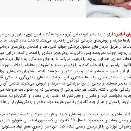
 آنلاین:
آرزو دارند مادر شوند؛ این آرزو حدود ۵ /۳ میلیون زوج 
ار‌ها هزینه و روش‌های درمانی گوناگون را تجربه می‌کنند تا شاید مادر شوند. اما این
‌ها از طریق درمان‌های معمول پزشکی جواب نمی‌دهد و امتحان روش‌های درما
ی زوج‌ها جواب نمی‌دهد پس ناگزیرند روش‌های دیگری را امتحان کنند. در این می
حات مجازی هم این زوج‌ها را ترغیب می‌کند تا به جای دوندگی به دنبال فرزندخو
نونی راه میانبر را انتخاب کنند و با پذیرش تمام چالش‌های معامله با دلالان نوزاد 
 از این طریق مزه مادر شدن و پدر شدن را بچشند. البته مشتریان دلال‌های نوزاد 
ر شدن نیستند. خیلی وقت‌ها مشتری این بچه‌ها باند‌های تکدی‌گری یا حتی قا
واد مخدر هستند و برخی از این نوزادانی که خرید و فروش می‌شوند شانس آن را 
 زندگی عادی داشته باشند. هر چند برخی از بچه‌هایی که به خانواده‌ها فروخته می
ربه نخواهند کرد و مادران واقعی‌شان که اغلب زنان معتاد و کارتن‌خواب هستن
آن‌ها را دنبال و هر از چند گاه برای تأمین هزینه مواد مخدر و زندگی‌شان از آن‌ها ا
دان ماجرای تازه‌ای نیست. زمزمه‌های خرید و فروش نوزادان همیشه شنیده می
این ماجرا را به طور رسمی رسانه‌ای نکرده بود تا سال ۹۵ که رئیس کمیسیون اجتما
 فروش نوزادان را از تریبون رسمی اعلام کرد. این خبر از سوی هیچ نهاد مسئولی