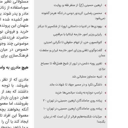
مسئولانی نظیر مع
اربعین حسینی (ع) از منظر فقه و روایت
سوءاستفاده از زنان
مادر و پدر شوند ی
محسن رضایی: کریدور دومی در تنگه هرمز گشوده
نمی‌شود
هم کشیده شده اس
یهودی‌ها در ادبیات داستانی اروپا؛ از شکسپیر تا دیکنز
خرید و فروش نوز
رایزنی وزیر امور خارجه ایتالیا با عراقچی
حاضرند فرزندشان ر
کنوانسیون خزر، از ابهام حقوقی تا نگرانی امنیتی
موضوعی چند وجهی
خصوص در میان زنا
گفت‌وگوی تلفنی وزرای امور خارجه ایران و سلطنت
فرهنگ‌سازی برای 
عمان
تغییر رویه دشمن در ترور از شیخ فضل‌الله تا مصباح
هیچ مادری به واس
یزدی
تنبیه متجاوز عملیاتی شد
مادری که از نظر 
دلتنگی نکرد و در مسیر جهاد تا شهادت ماند
بفروشد. با توجه 
داشتند که بعد از ز
ترامپ دوباره به پشت میانجی‌ها خزید
همان دوران بارداری
پیاده روی جاماندگان اربعین حسینی در تهران - ۲
بفروشند، اما معمول
پیاده روی جاماندگان اربعین حسینی در تهران - ۱
آنکه بخواهند بچه
معمولاً این افراد
جزئیات شکنجه‌هایم فراتر از آن است که در بیان
ایجاد کند یا آن را
بگنجد!
و ما شاهد بچه‌هایی