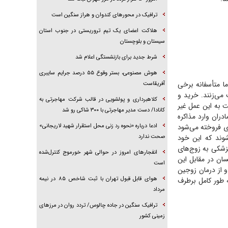
ترافیک در محور‌های کندوان و هراز سنگین است
هلاکت اعضای یک تیم تروریستی در جنوب استان
سیستان و بلوچستان
شرط جدید برای بازنشستگی اعلام شد
هوش مصنوعی، بستر وقوع ۵۵ درصد جرایم سایبری
ا متأسفانه برخی
آفریقاست
 می‌زنند. خرید و
کلاهبرداری و پولشویی در قالب شرکت مهاجرتی به
ت به این عمل غیر
کانادا/ دست مدیر مهاجرتی با ۳۰۰ شاکی رو شد
ادران وارد مذاکره
دی فروخته می‌شود
ادعا درباره «نحوه رد زنی محل استقرار شهید لاریجانی»
شوند که این خود
صحت ندارد
زشکی به زوج‌های
انفجار‌های امروز در حوالی شهر خورموج کنترل‌شده
ان در مقابل این
است
 از درمان زوجین
هوای قابل قبول تهران با ثبت شاخص ۸۵ در نیمه
ه طور کامل برطرف
مرداد
ترافیک سنگین در جاده چالوس/ تردد روان در مرز‌های
زمینی کشور