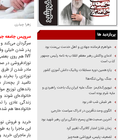
زهرا چيذری
پربازدید ها
سرویس جامعه جوان
سرگردان می‌کند و ب
خواهرم فرمانده جهادی و اهل خدمت بی‌منت بود
پدر شدن خیلی وقت
IVF هم روی بعض
ادعای واکنش رهبر معظم انقلاب به نامه رئیس جمهور
کذب است
نوزادفروشی در صف
مادر شدن از طرق قا
یازدهمین دوره مسابقات رباتیک دانش آموزی کشور
نوزادی را بخرند و
جنگ روانی تنگه‌ها!
ناامید از بچه‌دا
نیویورک‌تایمز: جنگ علیه ایران یک باخت راهبردی و
باند‌های توزیع م
مایه شرم بوده است
خانواده‌ای شوند و
زندگی عادی را تج
هر شبش شب قدر بود
خانواده‌ها هم شده 
الگوی وحدت‌آفرین در ادراک سیاست خارجی
آخرین صحبت‌های پسرم دلتنگی برای رهبر شهید بود
خرید و فروش نوزا
زمان شارژ اعتبار کالابرگ تغییر کرد
بار ماجرای خرید و
تضعیف پلیس، فروپاشی همه‌چیز