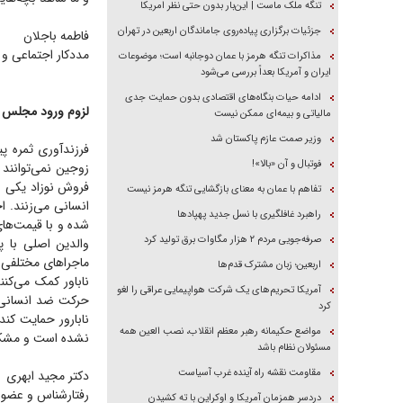
تنگه ملک ماست | این‌بار بدون حتی نظر امریکا
جزئیات برگزاری پیاده‌روی جاماندگان اربعین در تهران
فاطمه باجلان
مددکار اجتماعی و 
مذاکرات تنگه هرمز با عمان دوجانبه است؛ موضوعات
ایران و آمریکا بعداً بررسی می‌شود
ادامه حیات بنگاه‌های اقتصادی بدون حمایت جدی
لزوم ورود مجلس و
مالیاتی و بیمه‌ای ممکن نیست
وزیر صمت عازم پاکستان شد
فرزندآوری ثمره پ
فوتبال و آن «بالا»!
زوجین نمی‌توانند 
فروش نوزاد یکی از
تفاهم با عمان به معنای بازگشایی تنگه هرمز نیست
انسانی می‌زنند. اخ
راهبرد غافلگیری با نسل جدید پهپاد‌ها
شده و با قیمت‌های
صرفه‌جویی مردم ۲ هزار مگاوات برق تولید کرد
والدین اصلی با پ
ماجرا‌های مختلفی
اربعین؛ زبان مشترک قدم‌ها
ناباور کمک می‌کن
آمریکا تحریم‌های یک شرکت هواپیمایی عراقی را لغو
حرکت ضد انسانی ب
کرد
نابارور حمایت کند
مواضع حکیمانه رهبر معظم انقلاب، نصب العین همه
نشده است و مشکلا
مسئولان نظام باشد
مقاومت نقشه راه آینده غرب آسیاست
دکتر مجید ابهری
رفتارشناس و عضو 
دردسر همزمان آمریکا و اوکراین با ته کشیدن