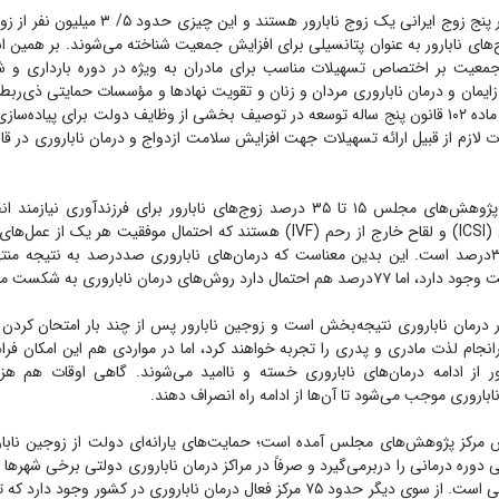
بر اساس آمار از هر پنج زوج ایرانی یک زوج نابارور هست
‌های نابارور به عنوان پتانسیلی برای افزایش جمعیت شناخته می‌شوند. بر همین 
معیت بر اختصاص تسهیلات مناسب برای مادران به ویژه در دوره بارداری و
زایمان و درمان ناباروری مردان و زنان و تقویت نهاد‌ها و مؤسسات حمایتی ذی‌ربط 
بر این تبصره «ح» ماده ۱۰۲ قانون پنج ساله توسعه در توصیف بخشی از وظایف دولت برای پیاد
 لازم از قبیل ارائه تسهیلات جهت افزایش سلامت ازدواج و درمان ناباروری در ق
طبق گزارش مرکز پژوهش‌های مجلس ۱۵ تا ۳۵ درصد زوج‌های نابارور برای فرزندآوری
تلقیح آزمایشگاهی (ICSI) و لقاح خارج از رحم (IVF) هستند که احتمال موفقیت هر ی
به باروری شود ۳۳درصد است. این بدین معناست که درمان‌های ناباروری صددرصد به نتیجه 
 دارد روش‌های درمان ناباروری به شکست منتهی شود.
ر درمان ناباروری نتیجه‌بخش است و زوجین نابارور پس از چند بار امتحان کرد
انجام لذت مادری و پدری را تجربه خواهند کرد، اما در مواردی هم این امکان فرا
ور از ادامه درمان‌های ناباروری خسته و ناامید می‌شوند. گاهی اوقات هم هزین
باروری موجب می‌شود تا آن‌ها از ادامه راه انصراف دهند.
 دوره درمانی را دربرمی‌گیرد و صرفاً در مراکز درمان ناباروری دولتی برخی شهر‌ها