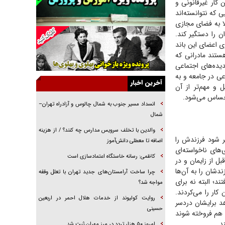
کار غیرقانونی و
خرید قسطی اولش خنده و آخرش گریه است!
ی که نتوانسته‌اند
فوتبال و آن «بالا»!
لا به فضای مجازی
را دستگیر کند.
راهبرد غافلگیری با نسل جدید پهپاد‌ها
 بودند. دستگیری اعضای این باند
جنجال پزشکان تقلبی در صنعت زیبایی
تند مادرانی که
دیده‌های اجتماعی
یهودی‌ها در ادبیات داستانی اروپا؛ از شکسپیر تا
 در جامعه و به
دیکنز
آخرین اخبار
 و مهم‌تر از آن
گفت‌وگو با خواهر یکی از شهدای جنگ رمضان/
احساس می‌شود.
خواهرم فرمانده جهادی و اهل خدمت بی‌منت بود
انسداد مسیر جنوب به شمال چالوس و آزادراه تهران–
شمال
جزئیات شکنجه‌هایم فراتر از آن است که در بیان
بگنجد!
والدین با تخلف سرویس مدارس چه کنند؟ / از هزینه
ر شود فرزندش را
اضافه تا معطلی دانش‌آموز
گزارش «جوان» از قوانین سخت‌گیرانه ۶ قاره در
های ناخواسته‌ای
برابر یورش به پاسگاه‌های پلیس
کاظمی: رسانه خاستگاه اعتمادسازی است
بل از زایمان و در
ندشان را به آن‌ها
چرا ساخت آرامستان‌های جدید تهران با تعلل وقفه
ند؛ البته نه برای
مواجه شد؟
ار را می‌کردند.
روایت کولیوند از خدمات هلال احمر در اربعین
هد برایشان دردسر
حسینی
ری هم فروخته شوند
د.
امروز ۵۰ هزار تردد در مرز مهران ثبت شد