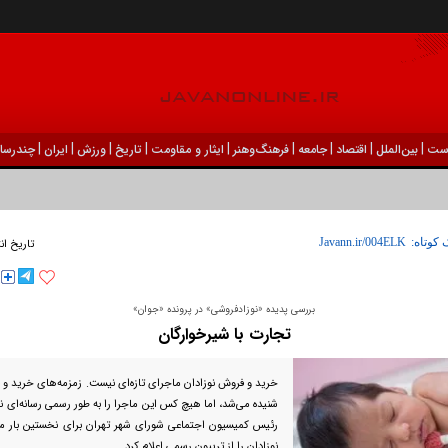
|
|
|
|
|
|
|
|
|
ست
بين‌الملل
اقتصاد
جامعه
فرهنگ‌و‌هنر
ایثار و مقاومت
تاریخ
ورزش
ايران
چندرسان
 کوتاه:
تاریخ ان
بررسی پدیده «نوزادفروشی» در پرونده «جوان»
تجارت با شیرخوارگان
خرید و فروش نوزادان ماجرای تازه‌ای نیست. زمزمه‌های خرید و
رئیس کمیسیون اجتماعی شورای شهر تهران برای نخستین بار م
نوزادان را از تریبون رسمی اعلام کرد.