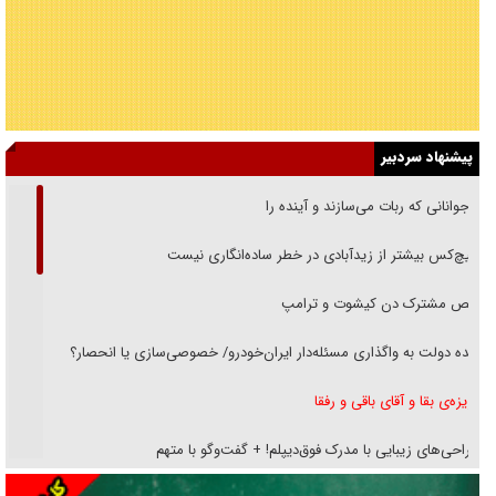
پیشنهاد سردبیر
نوجوانانی که ربات می‌سازند و آینده را
هیچ‌کس بیشتر از زیدآبادی در خطر ساده‌انگاری نیست
رقص مشترک دن کیشوت و ترامپ
دنده دولت به واگذاری مسئله‌دار ایران‌خودرو/ خصوصی‌سازی یا انحصار؟
غریزه‌ی بقا و آقای باقی و رفقا
جراحی‌های زیبایی با مدرک فوق‌دیپلم! + گفت‌وگو با متهم