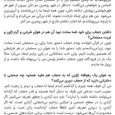
التماس و خواهش می‌گفت: حداقل در شهر روسری سر نکن بیرون از شهر هر
طورخواستی پوشش داشته باش، چون همه اینجا ما را می‌شناسند و آبروریزی
می‌شود. من هم برای اینکه ناراحت نشوند کلاه بزرگی سر می‌کردم و گردنم را
با پارچه می‌پوشاندم، اما اجازه داشتم خارج از شهر روسری سر کنم.
داشتن حجاب برای خود شما سخت نبود آن هم در هوای شرجی و گرم ژاپن و
غربت مسلمانی؟
چون در قرآن خوانده بودم حجاب دستور خدا برای زن مسلمان است سخت
نبود، زیرا می‌دانستم باید دستور خدا را به عنوان زن مسلمان در هر شرایطی
که هستیم رعایت کنیم، ولی خب مشکلاتی در ژاپن برایم ایجاد می‌کرد مثلاً
یک بار در فرودگاه، چون حجاب داشتم پلیس من را بی‌بهانه نگه داشت و از
پرواز جا ماندم.
به عنوان یک رهیافته ژاپنی که به حجاب هم مقید هستید چه صحبتی با
دخترانی دارید که از حجاب دوری می‌کنند؟
من آن طرف همه چیزم را گذاشتم آمدم اینجا تا حجاب و دینم را رعایت کنم.
عجیب است عده‌ای این طرف به دنبال آنجا هستند و قدر حجاب که آزادانه
می‌توانند داشته باشند را ندارند؟ باید دید آزادی را چطور تعریف می‌کنیم. اگر
آزادی را در سطح جسمی و حرکتی بدانیم بی‌حجابی آزادی است، اما اگر
آزادی را درونی تعریف کنیم اتفاقاً حجاب آزادکننده زنان است و باعث
محدودیت آن‌ها نمی‌شود. درست است با حجاب برخی حرکت‌های جسمی ما