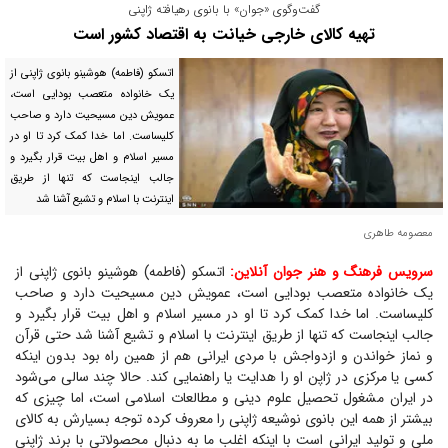
گفت‌وگوی «جوان» با بانوی رهیافته ژاپنی
تهیه کالای خارجی خیانت به اقتصاد کشور است
اتسکو (فاطمه) هوشینو بانوی ژاپنی از
یک خانواده متعصب بودایی است،
عمویش دین مسیحیت دارد و صاحب
کلیساست. اما خدا کمک کرد تا او در
مسیر اسلام و اهل بیت قرار بگیرد و
جالب اینجاست که تنها از طریق
اینترنت با اسلام و تشیع آشنا شد
معصومه طاهری
سرویس فرهنگ و هنر جوان آنلاین:
اتسکو (فاطمه) هوشینو بانوی ژاپنی از
یک خانواده متعصب بودایی است، عمویش دین مسیحیت دارد و صاحب
کلیساست. اما خدا کمک کرد تا او در مسیر اسلام و اهل بیت قرار بگیرد و
جالب اینجاست که تنها از طریق اینترنت با اسلام و تشیع آشنا شد حتی قرآن
و نماز خواندن و ازدواجش با مردی ایرانی هم از همین راه بود بدون اینکه
کسی یا مرکزی در ژاپن او را هدایت یا راهنمایی کند. حالا چند سالی می‌شود
در ایران مشغول تحصیل علوم دینی و مطالعات اسلامی است، اما چیزی که
بیشتر از همه این بانوی نوشیعه ژاپنی را معروف کرده توجه بسیارش به کالای
ملی و تولید ایرانی است با اینکه اغلب ما به دنبال محصولاتی با برند ژاپنی