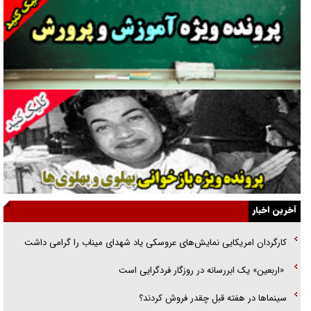
گفت‌وگو با همسر یکی از شهدای جنگ رمضان/ پیکر بی‌سر شهید را از
انگشت‌های پا شناسایی کردیم
نسلی که آنلاین الگو می‌گیرد
گفت‌وگو با آیت‌الله جاودان/ جفای مخالفان مکانت معنوی رهبر شهید را
ارتقا می‌داد
راننده مست به قانون می‌خندد
همه آقای دوربینی شده‌ایم!
قصه ناتمام سرویس مدارس
آخرین اخبار
آیا مقاومت فلسطین خلع‌سلاح می‌شود؟
کارگردان امریکایی نمایش‌های عروسکی یاد شهدای میناب را گرامی داشت
الگوی وحدت‌آفرین در ادراک سیاست خارجی
«اربعین» یک ابررسانه در روزگار فردگرایی است
گفتگوی دکتر اخوان مدیرمسئول روزنامه جوان با برنامه تلویزیونی «نبرد
سینما‌ها در هفته قبل چقدر فروش کردند؟
هرمز»