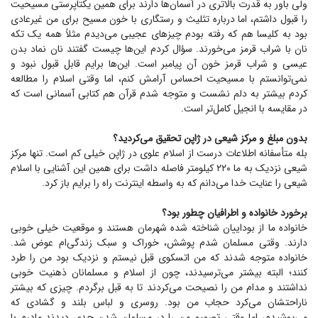
ولی باور به قدرت بالاتری در آسمان‌ها دارند برای همین یکتاپرستی مسیحیت
را قبول داشتم، اما درباره تثلیث و رستگاری با خون مسیح برای من غیرعادی
بود به کلیسا هم که رفته بودم چیز‌های عجیبی می‌دیدم مثلاً همه یک تکه
نان با شراب قرمز می‌خورند. سؤال کردم این‌ها چیست گفتند نان نماد بدن
عیسی و شراب قرمز خون آن پیامبر است. این‌ها برایم قابل قبول نبود و
نمی‌توانستم با مسیحیت احساس آرامش کنم، اما وقتی اسلام را مطالعه
کردم بیشتر به دلم نشست و متوجه شدم قرآن هم کتابی آسمانی است که
در مقایسه با انجیل کامل‌تر است.
بدون مبلغ و مرکز شیعی در ژاپن تحقیق می‌کردید؟
بله متأسفانه اطلاعات درست از اسلام علوی در ژاپن خیلی کم است. تنها مرکز
شیعی نزدیک به ما ۲۲۰ کیلومتر فاصله داشت برای همین این آشنایی با اسلام
شیعی را عنایت خدا می‌دانم که به واسطه اینترنت راه را برایم باز کرد.
برخورد خانواده و اطرافیان چطور بود؟
خانواده ما از بوداییان شناخته شده شهرمان هستند و موقعیت خیلی خوبی
دارند. وقتی مسلمان شدم پوشش، خوراک و سبک زندگی‌ام عوض شد.
خانواده متوجه شدند که من اتسکوی قبل نیستم و نزدیک بود من را طرد
کنند؛ البته بیشتر می‌ترسیدند، چون از اسلام و مسلمانان ذهنیت خوبی
نداشتند و مدام من را نصیحت می‌کردند تا به قبل برگردم. چیزی که بیشتر
ناراحتشان می‌کرد حجاب من بود. روسری و لباس بلند و گشادی که
می‌پوشیدم، اما وقتی تصمیم من را در مسلمان شدن جدی دیدند مادرم با