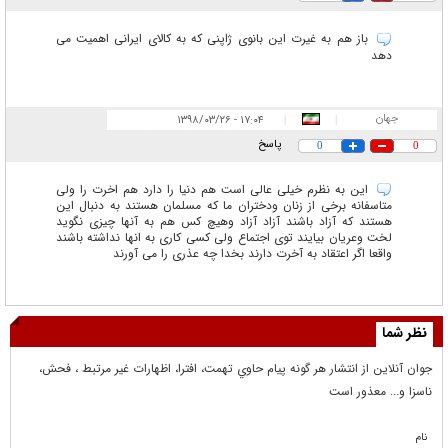
باز هم به غیرت این بانوی ژاپنی که به کالای ایرانی اهمیت می
دهد
جهان
۱۷:۰۴ - ۱۳۹۸/۰۳/۲۶
|
|
پاسخ
0
0
این به نظرم خیلی عالی است هم دنیا را دارد هم اخرت را ولی
متاسفانه برخی از زنان ودختران ما که مسلمان هستند به دنبال این
هستند که آزاد باشند آزاد آزاد وهیچ کس هم به آنها چیزی نگوید
لخت وعریان بیایند توی اجتماع ولی کسی کاری به انها نداشته باشند
واقعا اگر اعتقاد به آخرت دارند بخدا چه عذری را می آورند
نظر شما
جوان آنلاين از انتشار هر گونه پيام حاوي تهمت، افترا، اظهارات غير مرتبط ، فحش،
ناسزا و... معذور است
نام