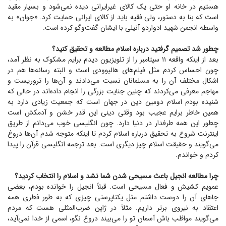
هستیم در خانه او حتی یک کالای غیرایرانی دیده نمی‌شود و بسیار مقید
است که بنا به دستور، ولی فقیه باید از کالای ایرانی حمایت کرد. «جوان» به
واسطه انجمن شهید ادواردو آنیلی با ایشان گفت‌وگو کرده است.
چطور شد تصمیم گرفتید درباره اسلام مطالعه و تحقیق کنید؟
بعد از اینکه واقعه ۱۱ سپتامبر را از تلویزیون دیدم برایم مشکوک به نظر آمد،
چون احساس کردم مثل فیلم‌های هالیوودی است و البته رسانه‌ها هم در
اشکال مختلف آن را به مسلمانان نسبت می‌دادند و آن‌ها را تروریست و
مهاجم معرفی می‌کردند که چنین جنایت بزرگی را انجام داده‌اند در حالی که
شنیده بودم اسلام دومین دین در جهان است که جمعیت زیادی دارد به
همین خاطر برایم عجیب بود وقتی دینی این قدر خشن و آدمکش است
چطور این همه طرفدار در دنیا دارد. چون انگلیسی خوب می‌دانم از طریق
اینترنت شروع به تحقیق درباره اسلام کردم تا اینکه متوجه شدم آن‌ها دروغ
می‌گویند و حقیقت اسلام چیز دیگری است. بعد ترجمه انگلیسی قرآن را پیدا
کردم و خواندم.
چرا مطالعه انجیل باعث مسیحی شدن شما نشد و اسلام را انتخاب کردید؟
عمویم کشیش و فعال مسیحی است. قبلاً انجیل را خوانده بودم، بعضی
جا‌های آن را دوست داشتم مثل یکتاپرستی چیزی که به طور فطری همه
اعتقاد به نیروی برتر داریم. مثلاً در ژاپن ضرب‌المثلی هست که مردم
می‌گویند مواظب باش آسمان تو را می‌بیند دروغ نگو، اسمی از خدا نمی‌آید،