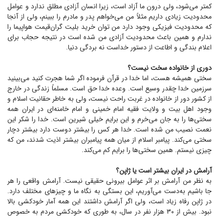
کمتر می‌شود، ولی درون ما آزاد است، زیرا انسان آزادی مطلق ندارد و عوامل
محدودیت زیادی داریم مثلاً من می‌خواهم پدر و مادرم را ببینم، ولی از آنجا
که محدودیت فیزیکی وجود دارد من توان خرید بلیت گران‌قیمت هواپیما را
ندارم و همین باعث محدودیت آزادی من شده است در نتیجه حجاب برای
اعلام بندگی و اطاعت از دستور خداست نه بردگی دنیا.
دوری از خانواده سخت نیست؟
سختی همیشه هست، اما خدا در قرآن فرموده اگر شما هجرت کنید می‌بینید
سرزمین خدا چقدر وسیع است. وعده خدا حق است. مسلماً زندگی در خارج
از کشور دور از خانواده در غربت راحت نیست، ولی به خاطر حقانیت اسلام و
وجود اهل بیت و ولایت فقیه امام خمینی و امام خامنه‌ای در ایران همه
سختی‌ها را به جان می‌خرم و این برایم خیلی شیرین است. خدا را شکر این
نعمت نصیب من شده است. خدا هر کس را بیشتر دوست دارد بیشتر دچار
سختی می‌کند. پیامبر اسلام از میان همه پیامبران بیشتر اذیت شدند، من که
چیزی نیستم. همین سختی‌ها را برایم کم می‌کند.
آرامش در ایران بیشتر است یا ژاپن؟
به نظر من آرامش بر اثر عوامل بیرونی حقیقی نیست. آرامش واقعی را هر
جا باشیم به‌دست می‌آوریم، این بستگی به نگاه ما و چیز‌های مختلف دارد.
در ژاپن رفاه زیاد است، ولی اگر آرامش داشتند این همه آمار خودکشی بالا
نبود. بیش از ۳۰ هزار نفر در سال، به طوری که خودکشی مردم به خصوص