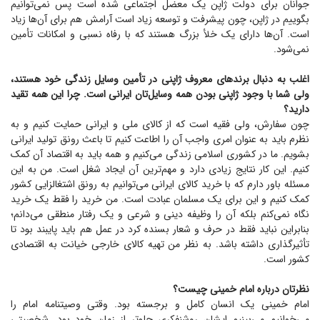
جوانان برای دولت ژاپن یک معضل اجتماعی شده است پس نمی‌توانیم
بگوییم در ژاپن، چون پیشرفت و توسعه زیاد است آرامش هم برای آن‌ها زیاد
است. آن‌ها دارای یک خلأ بزرگ هستند که با رفاه نسبی و امکانات تأمین
نمی‌شود.
اغلب به دنبال برند‌های معروف ژاپنی در تأمین وسایل زندگی خود هستند،
ولی شما با وجود ژاپنی بودن همه وسایل‌تان ایرانی است. چرا این همه تقید
دارید؟
چون سفارش، ولی فقیه است که از کالای ملی و ایرانی حمایت کنیم و به
نظرم باید به عنوان امری واجب آن را اطاعت کنیم تا باعث رونق تولید ایرانی
بشویم. ما در کشوری اسلامی زندگی می‌کنیم و همه باید به اقتصاد آن کمک
کنیم. این کار نتایج زیادی دارد و مهم‌ترین آن ایجاد شغل است. من به این
مسئله باور دارم که با خرید کالای ایرانی می‌توانیم به رونق اشتغالزایی کشور
کمک کنیم و این برای یک مسلمان عبادت است. من خرید را فقط یک خرید
نگاه نمی‌کنم بلکه آن را وظیفه دینی و شرعی و یک رفتار منطقی می‌دانم؛
بنابراین نباید فقط در حرف و شعار بسنده کرد در عمل هم باید پایبند بود تا
تأثیرگذاری داشته باشد. به نظر من تهیه کالای خارجی خیانت به اقتصادی
کشور است.
نظرتان درباره امام خمینی چیست؟
امام خمینی یک انسان کامل و برجسته بود. وقتی وصیتنامه امام را
می‌خوانیم می‌بینیم ایشان روشنفکری جلوتر از زمان خود بود. شخصیتی