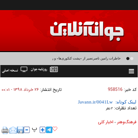
خاطرات رامین ناصرنصیر از «پشت‌ کنکوری‌ها» و رضا داوودنژاد: رضا کودک درون فعالی
روزنامه جوان
نسخه اصلی
داشت و خیلی راحت به شوق می‌آمد
Toggle
navigation
کد خبر:
958516
تاریخ انتشار:
۲۶ خرداد ۱۳۹۸ - ۰۰:۰۱
لینک کوتاه:
تعداد نظرات:
۲ نظر
فرهنگ‌و‌هنر
اخبار كلی
»