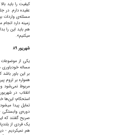
کیفیت را باید بالا
عقیده دارم. در ج
مسئله‌ی واردات بپر
زمینه دارد انجام 
هم باید این را بد
میکنیم».
شهریور ۸۹
یکی از موضوعات م
مساله خودباوری در
بر این باور باشد 
همواره بر لزوم پی
مربوط نمی‌شود و 
استحکام؛ این‌ها 
تمایل پیدا میشود
دوره‌ی وابستگی 
یک فردی از بلندپا
هم نمیکردیم - دید