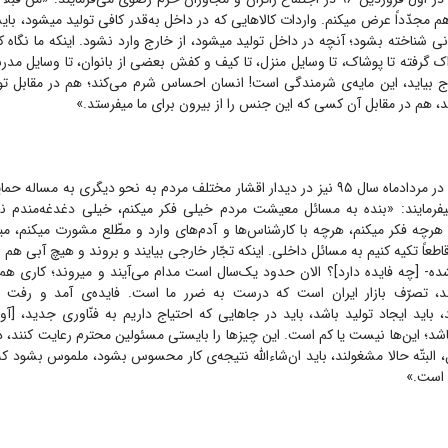
ن هم مجدّداً عرض میکنم. واردات کالا‌هایی که در داخل به‌قدر کافی تولید میشود، 
 شناخته بشود؛ آنچه در داخل تولید میشود، از خارج وارد نشود. اینکه ما نگاه کنی
ک گرفته تا پوشاک، تا وسایل منزل، تا کیف و کفش بعضی از بانوان، تا وسایل مدرس
ارج بیاید، این مایه‌ی شرمندگی است! انسان احساس شرم می‌کند؛ هم در مقابل تو
هم در مقابل آن کسی که این جنس را از بیرون برای ما میفرستد.»
رهبر معظم انقلاب در مردادماه سال ۹۵ نیز در دیدار اقشار مختلف مردم به نحو دیگری به مسا
میفرمایند: «بنده به مسائل معیشت مردم خیلی فکر میکنم، خیلی دغدغه‌مندم 
هرچه فکر میکنم، هرچه با کارشناس‌ها و آدم‌های وارد و مطّلع مشورت میکنم، می
اطعاً تکیه کنیم به مسائل داخلی. اینکه تجّار خارجی بیایند و بروند و هیچ آبی هم ا
شده- [چه فایده دارد]؟ الان حدود یک‌سال است مدام می‌آیند و میروند؛ کاری هم ن
د، تصرّف بازار ایران است که درست به ضرر ما است. فایده‌ی آمد و رفت ا
، باید ایجاد تولید باشد، باید در جا‌هایی که احتیاج داریم به فنّاوری جدید، [آو
باشد؛ این‌ها نیست یا کم است. این چیز‌ها را بایستی مسئولین محترم رعایت کنند، دنب
، البتّه حالا مشغولند، باید ان‌شاءالله نتیجه‌ی کار محسوس بشود، ملموس بشود 
 است.»