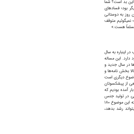
؛ این بد است؟ شما
ر بود؛ فساد‌های
ن روز به دوستانی
؛ نمیگوئیم متوقف
مسلماً هست.»
در اینباره به سال
وجود دارد. این مساله
تگاه‌ها در سال جدید و
الا بخش نامه‌ها و
ز موضوع دیگری است
بر معظم انقلاب در شهریورماه ۸۴ در دیدار جمعی از پیشکسوتان
ار آمده بودیم که
نی در تولید جنس
خوب در همه‌ی زمینه‌ها. اصلاً این فرهنگ را در ذهن ملت ما نهادینه کرده بودند. این در حالی است که این موضوع ۱۸۰
تواند رشد بدهد،