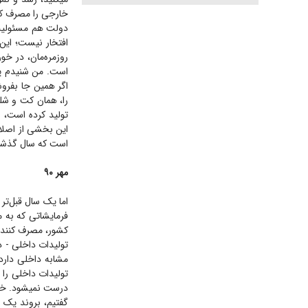
خارجی را مصرف کن
دولت هم مسئولیت د
افتخار نیست؛ این 
روزمره‌مان، در خو
است. من شنیدم پوش
اگر همین جا بفروش
را، همان کت و شلو
تولید کرده است، 
این بخشی از اصلا
است که سال گذشته
مهر ۹۰
فرمایشاتی که به م
کشور، مصرف کننده‌
تولیدات داخلی - د
مشابه داخلی دارد،
تولیدات داخلی را 
درست نمیشود. خب، 
گفتیم، بروند یک