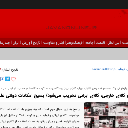
|
|
|
|
|
|
|
|
|
ست
بين‌الملل
اقتصاد
جامعه
فرهنگ‌و‌هنر
ایثار و مقاومت
تاریخ
ورزش
ايران
چندرسان
۱۸ شهريور 
 کوتاه:
تاریخ انتشار:
بازخوانی یک دهه مواضع رهبر انقلاب درباره کالای ایرانی و نگاهی به عملکرد دستگاه‌ها در حمایت از تولید ملی؛
غ کالای خارجی، کالای ایرانی تخریب می‌شود/ بسیج امکانات دولتی علی
پاسخ به این سوال مهم است که چه چیزی باعث شده است تا ف
مواجهه با کالای ایرانی و تولید ملی اینگونه باشد؟ در مقابل نیز ب
جبران شرایط فعلی و پیش رفتن به سمت استفاده از کالای ایرانی 
مهم ترین موضوعاتی که در تحقق عنوان شعار سال یعنی حمایت از