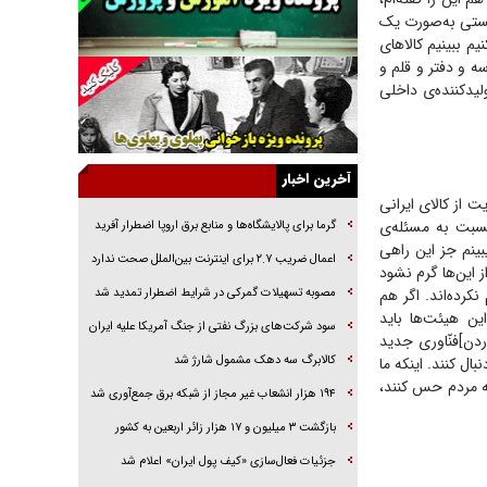
بایستی به‌صورت یک
راهبرد غافلگیری با نسل جدید پهپاد‌ها
م ببینیم کالا‌های
جنجال پزشکان تقلبی در صنعت زیبایی
ه و دفتر و قلم و
لیدکننده‌ی داخلی
یهودی‌ها در ادبیات داستانی اروپا؛ از شکسپیر تا
دیکنز
گفت‌وگو با خواهر یکی از شهدای جنگ رمضان/
خواهرم فرمانده جهادی و اهل خدمت بی‌منت بود
آخرین اخبار
له حمایت از کالای ایرانی
جزئیات شکنجه‌هایم فراتر از آن است که در بیان
نسبت به مسئله‌ی
بگنجد!
گرما برای پالایشگاه‌ها و منابع برق اروپا اضطرار آفرید
بینم جز این راهی
گزارش «جوان» از قوانین سخت‌گیرانه ۶ قاره در
اعمال ضریب ۲.۷ برای اینترنت بین‌الملل صحت ندارد
ز این‌ها گرم نشود
برابر یورش به پاسگاه‌های پلیس
کرده‌اند. اگر هم
مصوبه تسهیلات گمرکی در شرایط اضطرار تمدید شد
تحلیل ابعاد پیام رهبر انقلاب به حزب‌الله/ مقاومت
ین هیئت‌ها باید
سود شرکت‌های بزرگ نفتی از جنگ آمریکا علیه ایران
نقشه راه آینده غرب آسیا
ردن]فنّاوری جدید
کالابرگ سه دهک مشمول شارژ شد
ال کنند. اینکه ما
که مردم حس کنند،
۱۹۴ هزار انشعاب غیر مجاز از شبکه برق جمع‌آوری شد
بازگشت ۳ میلیون و ۱۷ هزار زائر اربعین به کشور
جزئیات فعال‌سازی «کیف پول ایران» اعلام شد