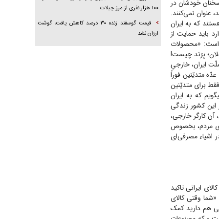
 سخنان خودشان در
۱۰۰ هزار نفری از مرز چیلات
 عنوان نمی‌کنند.
تند که به ایران
قیمت گوسفند زنده ۳۰ درصد کاهش یافت؛ گوشت
رد باید حمایت از
ارزان نشد
ه است: «محصولات
لان؛ بِرَند چیست!
ّت ایران، خارجیِ
ه متدیّنین فوراً
قط برای متدیّنین
ویم که به ایران
 این کشور زندگی
 آن کارگر خارجی،
ه‌ی مردم، بخصوص
ر اشیاء مصرفی‌ای
ر موضوع حمایت از کالای ایرانی تاکید
 «شما وقتی کالای
انی هم دارید کمک
ست - که مصنوعات