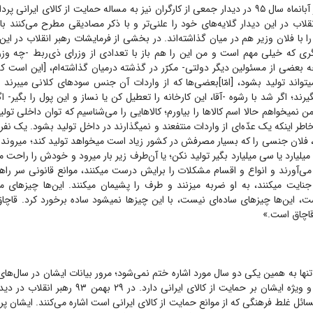
ایشان همچنین در آبانماه سال ۹۵ در دیدار جمعی از کارگران نیز به مساله حمایت از کالای ایران
نقلاب در این دیدار گلایه‌های خود را علنی‌تر و با ذکر مصادیقی مطرح می‌کنند با
را با فلان وزیر هم در میان گذاشته‌اند. در بخشی از فرمایشات رهبر انقلاب در ای
ی که خیلی مهم است و من این را هم باز با تعدادی از وزرای ذی‌ربط -چه وز
 بعضی از مسئولین دیگر دولتی- مکرّر در گذشته درمیان گذاشته‌ام، [این است ک
واند تولید بشود، [امّا]بعضی‌ها که از واردات آن جنس سود‌های کلانی میبرند م
یرند؛ اگر شد با رشوه -آقا، این کارخانه را تعطیل کن یا نساز و این پول را بگیر- اگر
ن نمیخواهم حالا اسم کالا‌ها را بیاورم؛ کالا‌هایی را می‌شناسیم که توان داخلی تو
‌خاطر اینکه یک عدّه‌ای از واردات منتفعند و نمیگذارند در داخل تولید بشود. یک نفر 
، فلان جنسی را که بسیار مصرفش در کشور زیاد است میخواهد تولید کند؛ میروند میگ
میلیارد یا سی میلیارد بگیر تولید نکن؛ یا آن‌طرف زیر بار میرود و خودش را راحت میکن
می‌آورند و انواع و اقسام مشکلات را برایش درست میکنند، موانع قانونی سر راه
جنایت میکنند، به او ضربه میزنند و طرف را پشیمان میکنند. این‌ها چیز‌های م
ست، این‌ها چیز‌های ساده‌ای نیست، با این چیز‌ها نمیشود ساده برخورد کرد. قاچ
قاچاق است.»
تنها به همین یکی دو سال مورد اشاره ختم نمی‌شود؛ مرور بیانات ایشان در سال‌های
از تاکیدات مستمر و ویژه ایشان بر حمایت از کالای ایرانی دار
ئل غلط فرهنگی که از موانع حمایت از کالای ایرانی است اشاره می‌کنند. ایشان پره