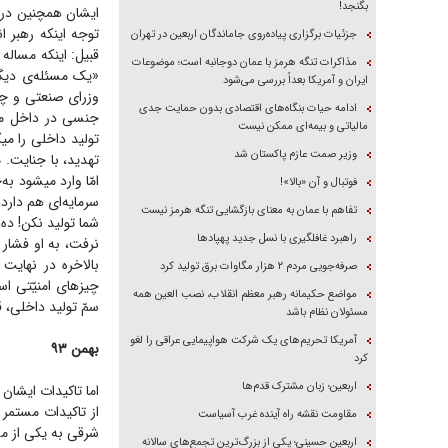
بگنجد!
توجه اینکه رهبر ا
جزئیات برگزاری پیاده‌روی جاماندگان اربعین در تهران
قبیل: اینکه مساله 
مذاکرات تنگه هرمز با عمان دوجانبه است؛ موضوعات
«یک مسئله‌ی دیگر
ایران و آمریکا بعداً بررسی می‌شود
وزرای صنعتی و چه
ادامه حیات بنگاه‌های اقتصادی بدون حمایت جدی
جنسی در داخل میت
مالیاتی و بیمه‌ای ممکن نیست
تولید داخلی را میگ
وزیر صمت عازم پاکستان شد
تهدید، با جنایت. م
امّا وارد میشود به
فوتبال و آن «بالا»!
سرمایه‌ای هم دارد
تفاهم با عمان به معنای بازگشایی تنگه هرمز نیست
شما تولید نکن! ده 
راهبرد غافلگیری با نسل جدید پهپاد‌ها
نرفت، به او فشار 
بالاخره در نهایت 
صرفه‌جویی مردم ۲ هزار مگاوات برق تولید کرد
چیز‌های امنیّتی ا
مواضع حکیمانه رهبر معظم انقلاب، نصب العین همه
سمّ تولید داخلی، 
مسئولان نظام باشد
آمریکا تحریم‌های یک شرکت هواپیمایی عراقی را لغو
بهمن ۹۳
کرد
اربعین؛ زبان مشترک قدم‌ها
اما تاکیدات ایشان 
مقاومت نقشه راه آینده غرب آسیاست
شرقی به یکی از مسا
اربعین حسینی؛ یکی از بزرگ‌ترین تجمع‌های سالانه