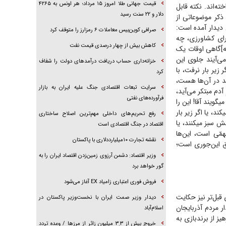
قیمت جهانی طلا امروز ۱۵ مرداد؛ هر اونس به ۴۲۶۵
ی پرداخته‌اند. نکته قابل
دلار و ۲۲ سنت رسید
 ذکر موضوعاتی از
ن دیدار آمده است:
صرافی کوین‌بیس معاملات ۶ رمزارز را متوقف کرد
رای کشاورزی، چه
کاهش بیش از چهار درصدی قیمت نفت
ه]گاهی اوقات یک
ی‌آیند جلوی این
خزانه‌داری حساب دریافت درآمد‌های دولت را شفاف
 زیر بار نرفت، با
کرد
لید در آن‌ها هست،
سرایت تبعات اقتصادی جنگ علیه ایران به بازار
آدم مبتکر می‌آید،
فرآورده‌های نفتی
ویند آقا! این را
د، یا اگر زیر بار
رفع تحریم‌های داخلی مهم‌ترین اصلاح ساختاری
ش سبز میکنند، یا
اقتصاد در جنگ اقتصادی است
همّی است، این‌ها
نقشه تجارت ۱۰میلیارددلاری با پاکستان
اق این‌جوری است؛
وزیر اقتصاد: دشمن آرزوی زمین‌زدن اقتصاد ایران را به
گور خواهد برد
فروش فوری اعتباری زامیاد EX آغاز می‌شود
 قبل‌تر نیز حکایت
دیدار وزیر صمت ایران با نخست‌وزیر پاکستان در
د. در ۲۹ بهمن ۹۳ رهبر انقلاب در دیدار مردم آذربایجان
اسلام‌آباد
یز از برندبازی به
خروج بیش از ۳.۳ میلیون زائر از مرز‌ها / وعده تردد