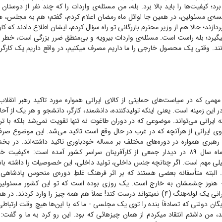
 برد؛ کیفیت‌ها را باید بالا برد. بله، من مسئله‌ی واردات را که چند نفر از دوستان 
لسه‌ی مسئولین، در همین جا اوائل ماه رمضان اعلام کردم، گفتم؛ هم به مجلس، ه
دازند؛ حالا هم از وزیر محترم بازرگانی تو راه سؤال کردم، ایشان اطلاع دادند که کا
میگیرد؛ بله راست است. مسئله‌ی واردات بیرویه و بی‌منطق ضرر بزرگی است، خطر
انند. وقتی یک محصول خارجی را ما داریم مصرف میکنیم، در واقع داریم یک کارگر 
همی که در سیاست‌های حمایتی از کالای ایرانی همواره مورد تاکید رهبر انقلاب
 این زمینه است. یعنی اینکه تولیدکننده، دانشمند، کارگر، دانشجو و هر یک از آح
که ایرانی می‌تواند. موضوعی که در دوران طاغوت نه تنها تقویت نمی‌شد بلکه با 
روی ایرانی از هرآنچه که در غرب در حال وقع است تاکید می‌شد. این موضوع صرفا
رهبری همواره در دوره‌های مختلف بر مساله خودباوری تاکید داشته‌اند. در بخشی
انقلاب در شهریورماه سال ۸۹ در دیدار جمعی از کارآفرینان سراسر کشور آمده است: «ک
خیلی مهم است. اگر چنانچه جنس داخلی، تولید داخلی، این خصوصیات را داشته باش
. البته متأسفانه بعضی هستند که بر اثر فرهنگ غلطِ دوره‌ی منحوس پادشاهی 
- هنوز چشمشان به خارج است. یک روزی بوده است که تو این کشور مسئولین 
صریح گفتند که ایرانی یک لوله‌هِنگ (۴) نمیتواند درست کند! عملاً هم همه چیز را وارد کر
یگان دولتی که تصادفاً بنده را توی یک مجلسی - ما که با این‌ها هیچ وقت ارتباطی
، من داشتم انتقاد میکردم از همان چیزهائی که بود. این رو کرد به ما و گفت: