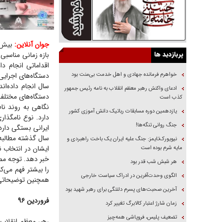
جوان آنلاین:
پربازدید ها
بازه زمانی مناسب
اقداماتی انجام د
خواهرم فرمانده جهادی و اهل خدمت بی‌منت بود
دستگاه‌های اجرای
سال انجام داده‌ا
ادعای واکنش رهبر معظم انقلاب به نامه رئیس جمهور
کذب است
نگاهی به روند نام
یازدهمین دوره مسابقات رباتیک دانش آموزی کشور
دارد. نوع نامگذار
جنگ روانی تنگه‌ها!
ایرانی بستگی دارد
نیویورک‌تایمز: جنگ علیه ایران یک باخت راهبردی و
ایشان در انتخاب ن
مایه شرم بوده است
خبر دهد. توجه مصد
هر شبش شب قدر بود
را بیشتر فهم می‌کن
الگوی وحدت‌آفرین در ادراک سیاست خارجی
همچنین توضیحاتی ک
آخرین صحبت‌های پسرم دلتنگی برای رهبر شهید بود
فروردین ۹۶
زمان شارژ اعتبار کالابرگ تغییر کرد
تضعیف پلیس، فروپاشی همه‌چیز