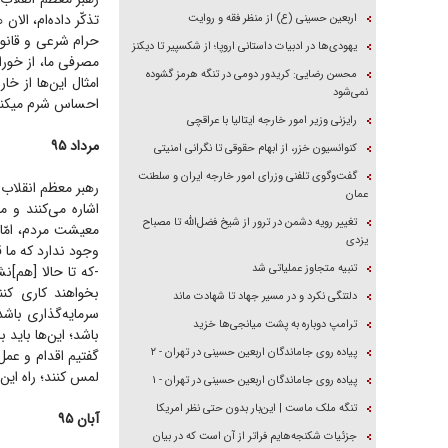
تذکّر داده‌ام، الا
اربعین حسینی (ع) از منظر فقه و روایت
حرام شرعی و قانونی
یهودی‌ها در ادبیات داستانی اروپا؛ از شکسپیر تا دیکنز
مصرفی ما، از خورا
محسن رضایی: کریدور دومی در تنگه هرمز گشوده
امثال این‌ها از خ
نمی‌شود
احساس شرم میکند، 
رایزنی وزیر امور خارجه ایتالیا با عراقچی
مرداد ۹۵
کنوانسیون خزر، از ابهام حقوقی تا نگرانی امنیتی
گفت‌وگوی تلفنی وزرای امور خارجه ایران و سلطنت
عمان
اشاره می‌کنند و 
تغییر رویه دشمن در ترور از شیخ فضل‌الله تا مصباح
معیشت مردم، امّا 
یزدی
وجود ندارد که ما ق
تنبیه متجاوز عملیاتی شد
-که تا حالا [هم]ن
بخواهند کاری کنن
دلتنگی نکرد و در مسیر جهاد تا شهادت ماند
سرمایه‌گذاری باشد
ترامپ دوباره به پشت میانجی‌ها خزید
باشد؛ این‌ها باید 
پیاده روی جاماندگان اربعین حسینی در تهران - ۲
گفتیم اقدام و عمل
لمس کنند؛ راه این
پیاده روی جاماندگان اربعین حسینی در تهران - ۱
تنگه ملک ماست | این‌بار بدون حتی نظر امریکا
آبان ۹۵
جزئیات شکنجه‌هایم فراتر از آن است که در بیان