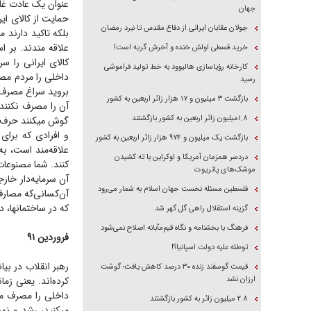
عنوان یک عادت غلط
جهان
حمایت از کالای ای
جولان عقابان ایرانی از دفاع مقدس تا نبرد رمضان
بلکه تاکید دارند
علاقه مندند. بر ا
خرید قسطی اولش خنده و آخرش گریه است!
کالای ایرانی را 
کارخانه رؤیاسازی هالیوود به خط تولید فراموشی
داخلی را مردم مصرف
رسید
بروید سراغ مصرف ت
بازگشت ۳ میلیون و ۱۷ هزار زائر اربعین به کشور
آن را مصرف نکنند.
۱.۸میلیون زائر اربعین به کشور بازگشتند
گوش میکنند حرف را
و افرادی که برای
بازگشت یک میلیون و ۹۷۴ هزار زائر اربعین به کشور
علاقه‌مند است، ب
دردسر همزمان آمریکا و اوکراین با ته کشیدن
کنند. شما مصنوعات
موشک‌های پاتریوت
آن سرمایه‌دار خا
فلسطین مسئله نخست جهان اسلام به شمار می‌رود
آن‌کسانی‌که مصارف
که در ساختمانها، د
گزینه استقلال راهی گل گهر شد
فرهنگ با بخشنامه و نگاه قیم‌مآبانه اصلاح نمی‌شود
فروردین ۹۱
توطئه علیه دولت اسپانیا؟!
قیمت گوسفند زنده ۳۰ درصد کاهش یافت؛ گوشت
ارزان نشد
کرده‌اند. یعنی زم
داخلی را مصرف میک
۲.۸ میلیون زائر به کشور بازگشتند
میکنید، رشد و نم