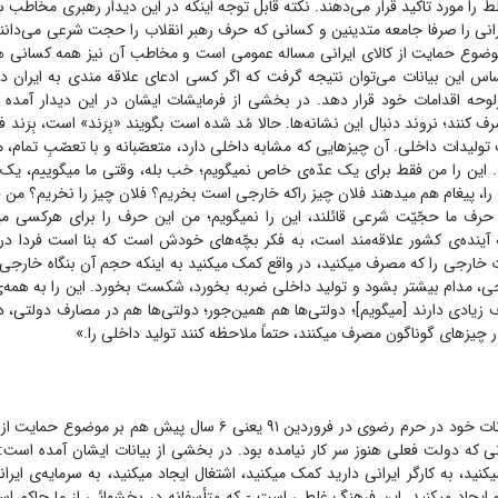
 را مورد تاکید قرار می‌دهند. نکته قابل توجه اینکه در این دیدار رهبری مخاطب
رانی را صرفا جامعه متدینین و کسانی که حرف رهبر انقلاب را حجت شرعی می‌دانند،
 موضوع حمایت از کالای ایرانی مساله عمومی است و مخاطب آن نیز همه کسانی هس
ساس این بیانات می‌توان نتیجه گرفت که اگر کسی ادعای علاقه مندی به ایران دا
سرلوحه اقدامات خود قرار دهد. در بخشی از فرمایشات ایشان در این دیدار آمد
 کنند؛ نروند دنبال این نشانه‌ها. حالا مُد شده است بگویند «بِرَند» است، بِرَند ف
ولیدات داخلی. آن چیز‌هایی که مشابه داخلی دارد، متعصّبانه و با تعصّبِ تمام، مل
 این را من فقط برای یک عدّه‌ی خاص نمیگویم؛ خب بله، وقتی ما میگوییم، یک عدّ
، پیغام هم میدهند فلان چیز راکه خارجی است بخریم؟ فلان چیز را نخریم؟ من ف
 حرف ما حجّیّت شرعی قائلند، این را نمیگویم؛ من این حرف را برای هرکسی میگ
ه آینده‌ی کشور علاقه‌مند است، به فکر بچّه‌های خودش است که بنا است فردا در
 خارجی را که مصرف میکنید، در واقع کمک میکنید به اینکه حجم آن بنگاه خارجی،
رجی، مدام بیشتر بشود و تولید داخلی ضربه بخورد، شکست بخورد. این را به هم
 زیادی دارند [میگویم]؛ دولتی‌ها هم همین‌جور؛ دولتی‌ها هم در مصارف دولتی، د
ر چیز‌های گوناگون مصرف میکنند، حتماً ملاحظه کنند تولید داخلی را.»
رهبر انقلاب در بیانات خود در حرم رضوی در فروردین ۹۱ یعنی ۶ سال پیش هم ب
انی که دولت فعلی هنوز سر کار نیامده بود. در بخشی از بیانات ایشان آمده است:
نید، به کارگر ایرانی دارید کمک میکنید، اشتغال ایجاد میکنید، به سرمایه‌ی ایر
و ایجاد میکنید. این فرهنگ غلطی است - که متأسفانه در بخشهائی از ما حاکم ا