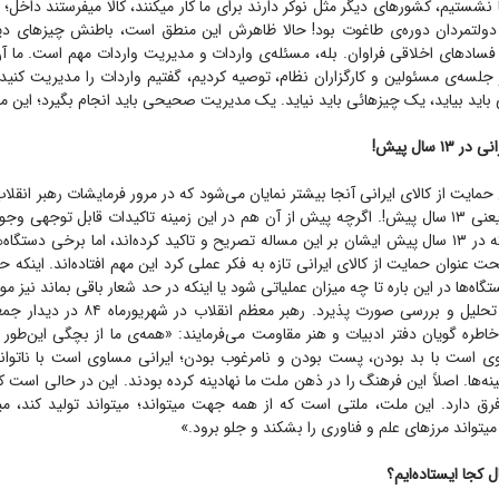
 نشستیم، کشور‌های دیگر مثل نوکر دارند برای ما کار میکنند، کالا میفرستند داخل
 دولتمردان دوره‌ی طاغوت بود! حالا ظاهرش این منطق است، باطنش چیز‌های دیگ
فساد‌های اخلاقی فراوان. بله، مسئله‌ی واردات و مدیریت واردات مهم است. ما آ
ر جلسه‌ی مسئولین و کارگزاران نظام، توصیه کردیم، گفتیم واردات را مدیریت کنید
باید بیاید، یک چیزهائی باید نیاید. یک مدیریت صحیحی باید انجام بگیرد؛ این 
۱ سال پیش!
ایت از کالای ایرانی آنجا بیشتر نمایان می‌شود که در مرور فرمایشات رهبر انقلاب 
۸۴ هم می‌رسیم. یعنی ۱۳ سال پیش!. اگرچه پیش از آن هم در این زمینه تاکیدات قابل توجهی 
قابل تاملی است که در ۱۳ سال پیش ایشان بر این مساله تصریح و تاکید کرده‌اند، اما برخی دس
ت عنوان حمایت از کالای ایرانی تازه به فکر عملی کرد این مهم افتاده‌اند. اینکه ح
گاه‌ها در این باره تا چه میزان عملیاتی شود یا اینکه در حد شعار باقی بماند نی
که باید درباب آن تحلیل و بررسی صورت پذیرد. ره
طره گویان دفتر ادبیات و هنر مقاومت می‌فرمایند: «همه‌ی ما از بچگی این‌طور ب
 است با بد بودن، پست بودن و نامرغوب بودن؛ ایرانی مساوی است با ناتوا
رق دارد. این ملت، ملتی است که از همه جهت میتواند؛ میتواند تولید کند، می
 میتواند مرز‌های علم و فناوری را بشکند و جلو برود.»