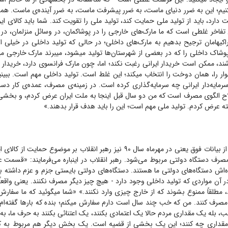
یم؛ این به ضرر دنیای ماست، به ضرر پیشرفت ماست، به ضرر آینده‌ی ماست. همه
ارد، باید از تولید ملی حمایت کند، تولید ملی را تقویت کند. شما باید کالای ایر
تفاخر غلطی است که ما مارک‌های خارجی را در پوشاکمان، در وسائل منزلمان، در مب
راکیهامان ترجیح بدهیم به مارک‌های داخلی؛ در حالی که تولید داخلی در خیلی از 
اک داخلی را که در بعضی از شهرستان‌ها تولید میشود، میبرند مارک خارجی میزن
ند، ممکن است خریدار ایرانی رغبت نکند؛ اما، چون مارک فرانسوی دارد، خریدار 
ار را، همان دوخت را انتخاب میکند؛ این غلط است. تولید داخلی مهم است. ببینید
سرمایه‌دار ایرانی چه سرمایه‌گذاری کرده است. در زمینه‌ی مصرف، عمده‌ی کار د
ح الگوی مصرف است که من دو سال قبل اینجا به ملت ایران عرض کردم، و بخشی 
 عرض کردم. تولید ملی مهم است؛ این را باید هدف قرار بدهند.»
اما یک سال قبل‌تر از بیانات فوق یعنی در مهرماه سال ۹۰ نیز رهبر انقلاب بر موضوع حم
صرف دستگاه دولتی مربوط می‌شود. رهبر انقلاب در اینباره می‌فرمایند: «قسمت عم
اش دستگاه‌های دولتی ما هستند. دستگاه‌های دولتی بایستی جزم و عزم داشته با
ر آن مواردی که تولید داخلی وجود دارد - هیچ چیز دیگر مصرف نکنند. یعنی واقعا
 مطلقاً ممنوع بشوند که از خارج چیزی وارد نکنند.» «شما میگوئید که ما سفارش
مصرف کنند. من که خب چند سال است دارم سفارش میکنم؛ بنده که بار‌ها گفته‌ام، م
بله یک مقداری مردم حالا یک اعتمادی بکنند، یک اعتنائی بکنند به حرف ما، به خ
 مقداری چه کنند؛ این یک بخشی از قضیه است. یک بخش دیگر هم مربوط به