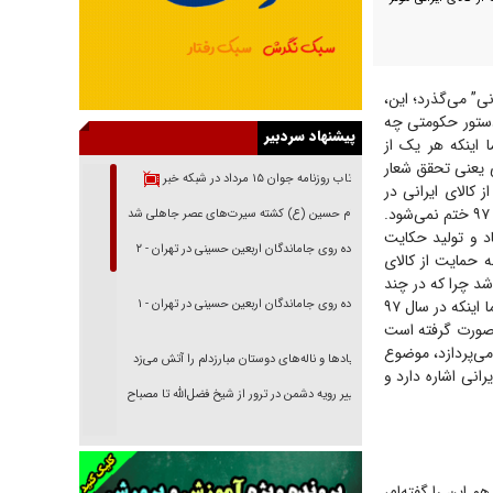
الای ایرانی” می‌گذرد؛ این،
دستور حکومتی چه
پیشنهاد سردبیر
 اینکه هر یک از
 یعنی تحقق شعار
بازتاب روزنامه جوان ۱۵ مرداد در شبکه خبر
کالای ایرانی در
دستگاه‌های مختلف ایجاد شده است یا خیر؟ از سوی دیگر موضوع حمایت از کالای ایرانی تنها به سال ۹۷ ختم نمی‌شود.
امام حسین (ع) کشته سیرت‌های عصر جاهلی شد
اد و تولید حکایت
پیاده روی جاماندگان اربعین حسینی در تهران - ۲
ه حمایت از کالای
شد چرا که در چند
سال گذشته مطالبه رهبر انقلاب در حوزه اقتصاد به موضوع حمایت از کالای ایرانی گره خورده است. اما اینکه در سال ۹۷
پیاده روی جاماندگان اربعین حسینی در تهران - ۱
ه صورت گرفته است
می‌پردازد، موضوع
فریاد‌ها و ناله‌های دوستان مبارزدلم را آتش می‌زد
رانی اشاره دارد و
تغییر رویه دشمن در ترور از شیخ فضل‌الله تا مصباح
یزدی
خرید قسطی اولش خنده و آخرش گریه است!
فوتبال و آن «بالا»!
 قبلاً هم این را گفته‌ام،