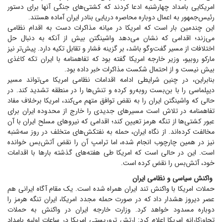
امریکایی بامداد چهارشنبه ادعا کردند که کشتی‌های جنگی آنها برای دستور
رئیس‌جمهور به اعمال دوباره محاصره دریایی بنادر ایران آماده هستند.
این چندمین بار است که امریکا در میانه مذاکرات دست به اقدام نظامی
می‌زند؛ اقدامی که نشان می‌دهد واشینگتن بیش از آنکه به دنبال حل
اختلافات از مسیر گفت‌و‌گو باشد، بر گزینه فشار و تقابل تکیه دارد. پیش‌تر نیز
مارکو روبیو، وزیر خارجه امریکا گفته بود که تفاهمنامه با ایران تکه کاغذی
بیش نیست و از احتمال شکست مذاکرات خبر داده بود.
بنابراین، در چنین شرایطی ادامه اقدامات نظامی امریکا می‌تواند مسیر
دیپلماسی را با بن‌بست روبه‌رو کرده و تنش‌ها را در منطقه تشدید کند. در
حالی که واشینگتن ایران را به نقض توافق متهم می‌کند، امریکا برخلاف مفاد
تفاهمنامه در تلاش است مسیر‌های جدیدی را خارج از محدوده ایران برای
عبور کشتی‌ها از تنگه هرمز تعیین کند؛ اقدامی که نیرو‌های مسلح ایران با آن
مخالفت کرده‌اند. از نگاه ایران، حمله به نفتکش‌های متخلف در روز سه‌شنبه
نیز در همین چارچوب انجام شده، اما ترامپ آن را نقض آتش‌بس خوانده
است. این در حالی است که امریکا طی هفته‌های گذشته بار‌ها با اقدامات
خود، آتش‌بس را نقض کرده است.
واکنش سیاسی و نظامی ایران
حملات امریکا با واکنش تند ایران همراه شده است. یک مقام آگاه ایرانی هم
عصر دیروز هشدار داد که در صورت حمله مجدد امریکا، ایران تنگه هرمز را
دوباره مسدود خواهد کرد. وزارت خارجه ایران در واکنش به حملات
تجاوزکارانه امریکا اعلام کرد: ارتش تروریستی امریکا در ساعات اولیه بامداد