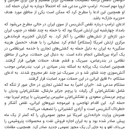
خواهان کاهش برنامه تسلیحات هسته‌ای ایران هستیم و این برای اسرائیل و
اروپا مهم است». ترامپ حتی مدعی شد که احتمالاً دوباره به ایران حمله کند.
او همچنین این ادعا را مطرح کرد که ممکن است یکی از مناطق مورد هدف
«جزیره خارک» باشد.
ادعای ترامپ درباره نقض آتش‌بس از سوی ایران در حالی مطرح می‌شود که
بامداد چهارشنبه این ارتش امریکا بود که با حمله به چند نقطه در جنوب ایران
دور تازه‌ای از تنش‌های نظامی را آغاز کرد. به گزارش الجزیره، فرماندهی
مرکزی ارتش امریکا (سنتکام) اعلام کرد عملیاتی را با هدف «تحمیل هزینه
سنگین» به ایران به دلیل حمله به کشتی‌های تجاری با خدمه غیرنظامی در
یک آبراه بین‌المللی انجام داده است. به دنبال این حملات، برخی از مناطق
نظامی در بندرعباس، سیریک و قشم هدف حملات هوایی قرار گرفتند.
همچنین اصابت یک پرتابه به اسکله بندر صیادی در غرب بندرعباس موجب
آتش‌سوزی چند شناور شد و در سیریک نیز چند نفر مجروح شدند. به ادعای
سنتکام، ۶۰ قایق ایرانی در این حملات مورد اصابت قرار گرفتند.
سنتکام مدعی شد: «ایران اخیراً به سه کشتی تجاری در حال عبور از تنگه که
شامل نفتکش‌ام‌تی آل رکیات با پرچم جزایر مارشال، نفتکش‌ام‌تی ودیان با
پرچم عربستان سعودی و نفتکش‌ام‌تی سایپرس پراسپریتی با پرچم لیبریا بود،
حمله کرد. این اقدام تهاجمی و غیرموجه نیرو‌های ایرانی، نقض آشکار و
خطرناک آتش‌بس است و آزادی کشتیرانی را تضعیف می‌کند».
همزمان وزارت خزانه‌داری امریکا نیز مجوز عمومی‌ای را که کمتر از یک ماه
پیش صادر شده بود و به ایران اجازه فروش نفت و محصولات پتروشیمی را
می‌داد، لغو و به جای آن یک مجوز عمومی جدید صادر کرد. همچنین، مقامات