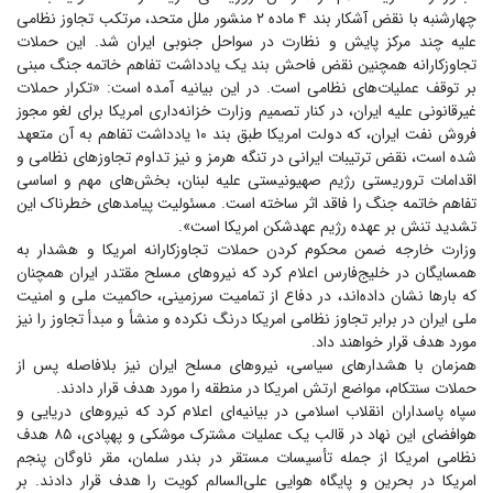
چهارشنبه با نقض آشکار بند ۴ ماده ۲ منشور ملل متحد، مرتکب تجاوز نظامی
علیه چند مرکز پایش و نظارت در سواحل جنوبی ایران شد. این حملات
تجاوزکارانه همچنین نقض فاحش بند یک یادداشت تفاهم خاتمه جنگ مبنی
بر توقف عملیات‌های نظامی است. در این بیانیه آمده است: «تکرار حملات
غیرقانونی علیه ایران، در کنار تصمیم وزارت خزانه‌داری امریکا برای لغو مجوز
فروش نفت ایران، که دولت امریکا طبق بند ۱۰ یادداشت تفاهم به آن متعهد
شده است، نقض ترتیبات ایرانی در تنگه هرمز و نیز تداوم تجاوز‌های نظامی و
اقدامات تروریستی رژیم صهیونیستی علیه لبنان، بخش‌های مهم و اساسی
تفاهم خاتمه جنگ را فاقد اثر ساخته است. مسئولیت پیامد‌های خطرناک این
تشدید تنش بر عهده رژیم عهدشکن امریکا است».
وزارت خارجه ضمن محکوم کردن حملات تجاوزکارانه امریکا و هشدار به
همسایگان در خلیج‌فارس اعلام کرد که نیرو‌های مسلح مقتدر ایران همچنان
که بار‌ها نشان داده‌اند، در دفاع از تمامیت سرزمینی، حاکمیت ملی و امنیت
ملی ایران در برابر تجاوز نظامی امریکا درنگ نکرده و منشأ و مبدأ تجاوز را نیز
مورد هدف قرار خواهند داد.
همزمان با هشدار‌های سیاسی، نیرو‌های مسلح ایران نیز بلافاصله پس از
حملات سنتکام، مواضع ارتش امریکا در منطقه را مورد هدف قرار دادند.
سپاه پاسداران انقلاب اسلامی در بیانیه‌ای اعلام کرد که نیرو‌های دریایی و
هوافضای این نهاد در قالب یک عملیات مشترک موشکی و پهپادی، ۸۵ هدف
نظامی امریکا از جمله تأسیسات مستقر در بندر سلمان، مقر ناوگان پنجم
امریکا در بحرین و پایگاه هوایی علی‌السالم کویت را هدف قرار دادند. بر