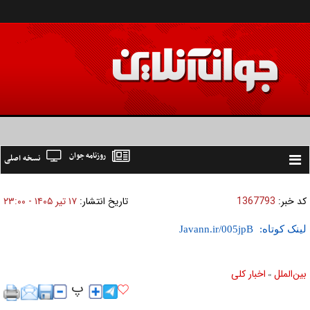
روزنامه جوان
نسخه اصلی
Toggle
navigation
کد خبر:
1367793
تاریخ انتشار:
۱۷ تير ۱۴۰۵ - ۲۳:۰۰
لینک کوتاه:
بين‌الملل
اخبار كلی
»