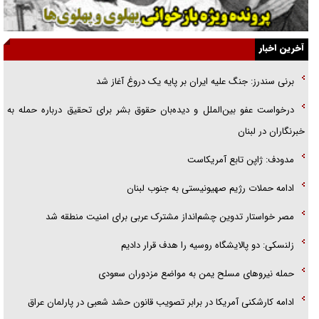
اهل خدمت بی‌منت بود
جزئیات شکنجه‌هایم فراتر از آن است که در بیان بگنجد!
آخرین اخبار
گزارش «جوان» از قوانین سخت‌گیرانه ۶ قاره در برابر یورش به پاسگاه‌های
برنی سندرز: جنگ علیه ایران بر پایه یک دروغ آغاز شد
پلیس
درخواست عفو بین‌الملل و دیده‌بان حقوق بشر برای تحقیق درباره حمله به
تحلیل ابعاد پیام رهبر انقلاب به حزب‌الله/ مقاومت نقشه راه آینده غرب آسیا
خبرنگاران در لبنان
مدودف: ژاپن تابع آمریکاست
ادامه حملات رژیم صهیونیستی به جنوب لبنان
مصر خواستار تدوین چشم‌انداز مشترک عربی برای امنیت منطقه شد
زلنسکی: دو پالایشگاه روسیه را هدف قرار دادیم
حمله نیرو‌های مسلح یمن به مواضع مزدوران سعودی
ادامه کارشکنی آمریکا در برابر تصویب قانون حشد شعبی در پارلمان عراق