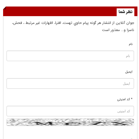
نظر شما
جوان آنلاين از انتشار هر گونه پيام حاوي تهمت، افترا، اظهارات غير مرتبط ، فحش،
ناسزا و... معذور است
نام
ایمیل
* کد امنیتی