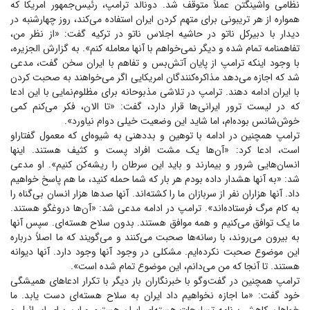
نظامی واشینگتن عملاً متوقف شد. دونالد ترامپ، رئیس‌جمهور امریکا که
همواره از هر تریبونی برای متهم کردن ایران استفاده می‌کند، روز چهارشنبه در
دیدار با دبیرکل ناتو در حاشیه اجلاس ناتو در ترکیه گفت: «از نظر من،
تفاهمنامه تمام شده و دیگر نمی‌خواهم با آنها معامله کنم». به گزارش الجزیره،
با وجود اینکه ترامپ از پایان آتش‌بس و تفاهم با ایران سخن گفت، مدعی
شد که اجازه می‌دهد مذاکره‌کنندگان امریکایی اگر می‌خواهند به صحبت کردن
با ایران ادامه دهند. ترامپ در تلاشی مذبوحانه برای مظلوم‌نمایی با این ادعا
که در لیست ترور ایرانی‌ها قرار دارد، گفت: «تا الان، فکر می‌کنم کمی
خوش‌شانس بوده‌ام، اما شاید این وضعیت خیلی دوام نیاورد».
ترامپ همچنین در ادامه با توهین و بددهنی به شیوه‌ای که معمول گفتاراو
است، ادعا کرد: «آن‌ها یک مشت افراد پست و کثیف هستند. اینها
انسان‌هایی شرور و بیمارند و باید این سرطان را ریشه‌کن کنیم». او مدعی
شد: «به آنها هشدار داده بودم هر بار که شما حمله کنید، ما هم پاسخ خواهیم
داد. آنها هزاران نفر از سربازان ما را کشته‌اند. آنها صد‌ها هزار انسان بی‌گناه را
به کام مرگ فرستاده‌اند». ترامپ در ادامه مدعی شد: «آن‌ها دروغگو هستند.
ما یک توافق می‌کنیم و همه موافق هستند. بدون سلاح هسته‌ای. سپس آنها
به بیرون می‌روند، با رسانه‌ها صحبت می‌کنند و می‌گویند که ما اصلاً درباره
این موضوع صحبت نکرده‌ایم. مشکلی در وجود آنها وجود دارد. آنها دیوانه
هستند. تا آنجا که من می‌دانم، این موضوع تمام شده است».
ترامپ همچنین در گفت‌و‌گو با خبرنگاران بار دیگر با تکرار ادعا‌های همیشگی
خود گفت: «ما اجازه نخواهیم داد ایران به سلاح هسته‌ای دست یابد. ما