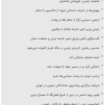
تضعیف پلیس، فروپاشی همه‌چیز
یهودی‌ها در ادبیات داستانی اروپا؛ از شکسپیر تا دیکنز
اربعین حسینی (ع) از منظر فقه و روایت
رایزنی وزیر امور خارجه ایتالیا با عراقچی
گفت‌وگوی تلفنی وزرای امور خارجه ایران و سلطنت عمان
محسن رضایی: کریدور دومی در تنگه هرمز گشوده نمی‌شود
تنبیه متجاوز عملیاتی شد
دلتنگی نکرد و در مسیر جهاد تا شهادت ماند
ترامپ دوباره به پشت میانجی‌ها خزید
جزئیات برگزاری پیاده‌روی جاماندگان اربعین در تهران
تغییر رویه دشمن در ترور از شیخ فضل‌الله تا مصباح یزدی
کنوانسیون خزر، از ابهام حقوقی تا نگرانی امنیتی