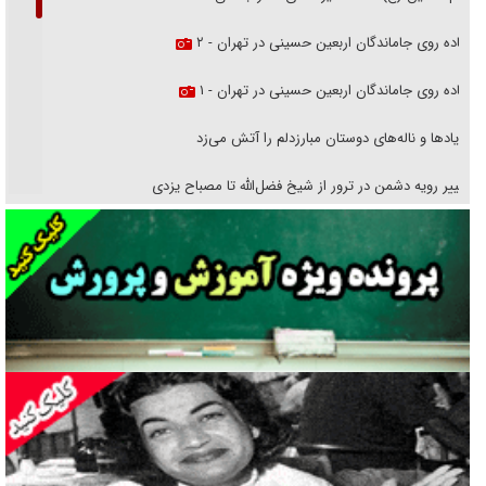
پیاده روی جاماندگان اربعین حسینی در تهران - ۲
پیاده روی جاماندگان اربعین حسینی در تهران - ۱
فریاد‌ها و ناله‌های دوستان مبارزدلم را آتش می‌زد
تغییر رویه دشمن در ترور از شیخ فضل‌الله تا مصباح یزدی
خرید قسطی اولش خنده و آخرش گریه است!
فوتبال و آن «بالا»!
راهبرد غافلگیری با نسل جدید پهپاد‌ها
جنجال پزشکان تقلبی در صنعت زیبایی
یهودی‌ها در ادبیات داستانی اروپا؛ از شکسپیر تا دیکنز
گفت‌وگو با خواهر یکی از شهدای جنگ رمضان/ خواهرم فرمانده جهادی و