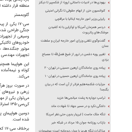
یهودی‌ها در ادبیات داستانی اروپا؛ از شکسپیر تا دیکنز
منطقه قرار داشته 
کنوانسیون خزر، از ابهام حقوقی تا نگرانی امنیتی
گلوبمستر
رایزنی وزیر امور خارجه ایتالیا با عراقچی
سی-۱۷ یکی ا
دردسر همزمان آمریکا و اوکراین با ته کشیدن
موشک‌های پاتریوت
وسیعی از تجهیزات 
گفت‌وگوی تلفنی وزرای امور خارجه ایران و سلطنت
عمان
موتور جنگنده‌ها،
تجهیزات مهندسی رز
تغییر رویه دشمن در ترور از شیخ فضل‌الله تا مصباح
یزدی
پیاده روی جاماندگان اربعین حسینی در تهران - ۲
کوتاه و نیمه‌آماد
می‌کند.
پیاده روی جاماندگان اربعین حسینی در تهران - ۱
جزئیات شکنجه‌هایم فراتر از آن است که در بیان
در صورت بروز هرگ
بگنجد!
می‌توان یکی از م
ترامپ دوباره به پشت میانجی‌ها خزید
کی‌سی-۱۳۵ استراتوتانکر؛ سوخت‌رسانی برای نبردهای طولانی
دلتنگی نکرد و در مسیر جهاد تا شهادت ماند
تنگه ملک ماست | این‌بار بدون حتی نظر امریکا
شده است.
بازتاب روزنامه جوان ۱۵ مرداد در شبکه خبر
مذاکرات تنگه هرمز با عمان دوجانبه است؛ موضوعات