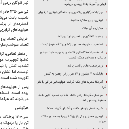
نیاز ناوگان رزمی آم
ایران و آمریکا بعداً بررسی می‌شود
جزئیات برگزاری پیاده‌روی جاماندگان اربعین در تهران
قابلیت باعث می‌شود
اربعین؛ زبان مشترک قدم‌ها
فوتبال و آن «بالا»!
هواپیماهای ترابری.
راهبرد غافلگیری با نسل جدید پهپاد‌ها
افزایش تعداد پرو
تعداد سوخت‌رسان‌
تفاهم با عمان به معنای بازگشایی تنگه هرمز نیست
ادامه حیات بنگاه‌های اقتصادی بدون حمایت جدی
مالیاتی و بیمه‌ای ممکن نیست
نه‌تنها تجهیزات م
تشدید تنش را نیز 
وزیر صمت عازم پاکستان شد
نیست، اما نشان م
بازگشت ۳ میلیون و ۱۷ هزار زائر اربعین به کشور
تقویت شده است.
آمریکا تحریم‌های یک شرکت هواپیمایی عراقی را لغو
کرد
مواضع حکیمانه رهبر معظم انقلاب، نصب العین همه
می‌شوند که هرکدام
مسئولان نظام باشد
هرکولس
خرید قسطی اولش خنده و آخرش گریه است!
اربعین حسینی؛ یکی از بزرگ‌ترین تجمع‌های سالانه
جهان
خاکی و نیمه‌آماده