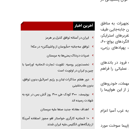
راهبرد غافلگیری با نسل جدید پهپاد‌ها
جنجال پزشکان تقلبی در صنعت زیبایی
یهودی‌ها در ادبیات داستانی اروپا؛ از شکسپیر تا
تجهیزات به مناطق
دیکنز
آخرین اخبار
 ظرفیتی که امکان جابه‌جایی طیف
گفت‌وگو با خواهر یکی از شهدای جنگ رمضان/
ربرهای استرایکر،
ایران در آستانه توافق کنترل بر هرمز
خواهرم فرمانده جهادی و اهل خدمت بی‌منت بود
خودروهای تاکتیکی هاموی، سامانه‌های پدافندی پاتریوت، موشک‌های پاک-۳، سامانه‌های هیمارس، بالگردهای یو‌اچ-۶۰،
توافق سه‌جانبه «مأیوسان از واشینگتن» در مکه!
 پهپادهای رزمی،
جزئیات شکنجه‌هایم فراتر از آن است که در بیان
بگنجد!
ضربات دردناک یمنی‌ها به عربستان
را جابه‌جا کند و قابلیت فرود در باندهای
گزارش «جوان» از قوانین سخت‌گیرانه ۶ قاره در
نخست‌وزیر روسیه:‌ تقویت تجارت اتحادیه اوراسیا با
برابر یورش به پاسگاه‌های پلیس
عملیاتی را فراهم
چین و ایران در اولویت است
دور هفتم مذاکرات لبنان و رژیم اسرائیل؛ بدون توافق،
مهمات، خودروهای
بدون عقب‌نشینی
ا برعهده خواهد داشت، سی-۱۷ است. از همین رو، ثبت بیش از ۱۳۰ پرواز از این هواپیما را
یونیسف: ۳۰۰ کودک طی ۳۰۰ روز آتش بس در غزه به
شهادت رسیده اند
اهداف معادله جدید صنعا علیه عربستان
یش از ۱۰۰ بار در این بازه زمانی به غرب آسیا اعزام
۱۰ اتحادیه کارگری خواستار لغو مجوز استفاده آمریکا
از پایگاه‌های انگلیس علیه ایران شدند
وریت دیگری دارد؛ این هواپیما سوخت مورد