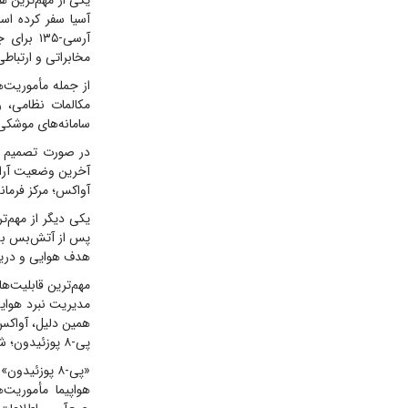
آر‌سی-۳۵
مخابراتی و ارتباطی
از جمله مأموریت‌ه
مکالمات نظامی، ر
سامانه‌های موشکی 
آخرین وضعیت آرایش
آواکس؛ مرکز فرمان
یکی دیگر از مهم‌ت
پس از آتش‌بس به غ
هدف هوایی و دریا
مهم‌ترین قابلیت‌ه
مدیریت نبرد هوایی
همین دلیل، آواکس 
پی-۸ پوزئیدون؛ شکارچی اهداف دریایی
«پی-۸ پوزئید
هواپیما مأموریت