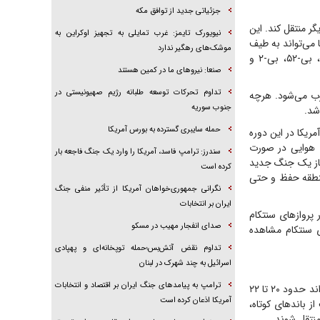
جزئیاتی جدید از توافق مکه
ای دیگر منتقل کند. این
نیویورک تایمز: غرب تمایلی به تجهیز اوکراین به
ا می‌تواند به طیف
موشک‌های رهگیر ندارد
گسترده‌ای از پرنده‌های نظامی سوخت‌رسانی کند؛ از جمله اف-۳۵، اف-۲۲، اف-۱۵، اف-۱۶، اف-۱۸، بی-۵۲، بی-۲ و
صنعا: نیروهای ما در کمین‌ هستند
تداوم تحرکات توسعه طلبانه رژیم صهیونیستی در
وب می‌شود. هرچه
جنوب سوریه
شد.
حمله سایبری گسترده به بورس آمریکا
رواز کی‌سی-۱۳۵ پیام مشخصی دارد؛ آمریکا در این دوره
ات هوایی در صورت
سندرز: ترامپ فاسد، آمریکا را وارد یک جنگ فاجعه بار
آغاز یک جنگ جدید
کرده است
منطقه حفظ و حتی
نگرانی جمهوری‌خواهان آمریکا از تأثیر منفی جنگ
ایران بر انتخابات
ن‌های حاضر در پروازهای سنتکام
صدای انفجار مهیب در مسکو
۱۳۰جی-۳۰ و ام‌سی-۱۳۰ در آمار پروازهای سنتکام مشاهده
تداوم نقض آتش‌بس؛حمله توپخانه‌ای و پهپادی
اسرائیل به چند شهرک در لبنان
ترامپ به پیامدهای جنگ ایران بر اقتصاد و انتخابات
سی-۱۳۰ برخلاف سی-۱۷ برای انتقال تجهیزات در سطح تاکتیکی طراحی شده است. این هواپیما می‌تواند حدود ۲۰ تا ۲۲
آمریکا اذعان کرده است
ت از باندهای کوتاه،
منتقل شوند.