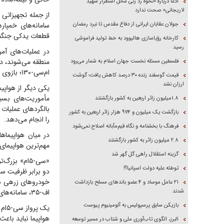
ادعا درباره «نحوه رد زنی محل استقرار شهید
لاریجانی» صحت ندارد
جولان عقابان ایرانی از دفاع مقدس تا نبرد رمضان
سامانه‌های خمپار
قطعات یدکی جنگند
کارخانه رؤیاسازی هالیوود به خط تولید فراموشی
رسید
منطقه می‌شوند، در مرحله بعد توسط س
فلسطین مسئله نخست جهان اسلام به شمار می‌رود
ام‌سی-۱۳۰؛ بازوی عملیات ویژه
قیمت گوسفند زنده ۳۰ درصد کاهش یافت؛ گوشت
ارزان نشد
مأموریت‌های بسی
۱.۸میلیون زائر اربعین به کشور بازگشتند
بالگردهای عملیات و
بازگشت یک میلیون و ۹۷۴ هزار زائر اربعین به کشور
را انجام می‌دهد.
فرهنگ با بخشنامه و نگاه قیم‌مآبانه اصلاح نمی‌شود
۲.۸ میلیون زائر به کشور بازگشتند
مهم‌ترین هواپیمای
گزینه استقلال راهی گل گهر شد
توطئه علیه دولت اسپانیا؟!
خودروهای زرهی سنگ
۲۱ عامل موساد و ۴ عضو باند‌های مسلح بازداشت
شدند
اف-۳۵، سامانه‌های راداری، تجهیزات مهندسی سنگین، هزاران قبضه سلاح انفرادی و صدها تن مهمات است.
بازیکن سابق پرسپولیس به آلومینیوم پیوست
یک 
هواپیما نباید باعث
البرز، الگوی تاب‌آوری ملی و شتاب در مسیر توسعه