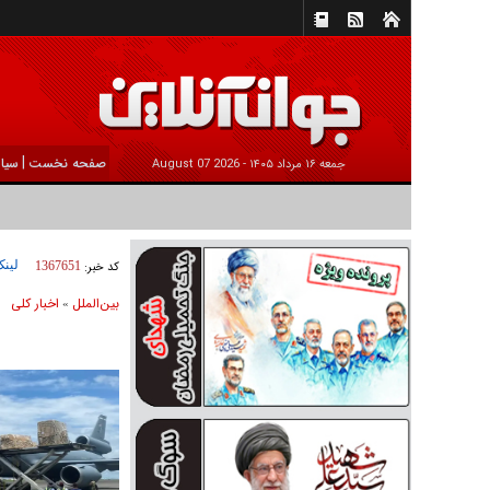
|
صفحه نخست
سیا
جمعه ۱۶ مرداد ۱۴۰۵ -
2026 August 07
لینک
کد خبر:
1367651
بين‌الملل
اخبار كلی
»