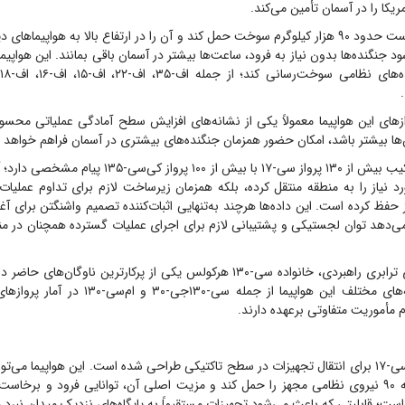
ریکا را در آسمان تأمین می‌کند.
کی‌سی-۱۳۵ قادر است حدود ۹۰ هزار کیلوگرم سوخت حمل کند و آن را در ارتفاع بالا به هواپیماه
 جنگنده‌ها بدون نیاز به فرود، ساعت‌ها بیشتر در آسمان باقی بمانند. این هواپیم
ازهای این هواپیما معمولاً یکی از نشانه‌های افزایش سطح آمادگی عملیاتی محس
ها بیشتر باشد، امکان حضور همزمان جنگنده‌های بیشتری در آسمان فراهم خواهد 
از منظر نظامی، ترکیب بیش از ۱۳۰ پرواز سی-۱۷ با بیش از ۱۰۰ پ
ورد نیاز را به منطقه منتقل کرده، بلکه همزمان زیرساخت لازم برای تداوم عملی
حفظ کرده است. این داده‌ها هرچند به‌تنهایی اثبات‌کننده تصمیم واشنگتن برای 
ی‌دهد توان لجستیکی و پشتیبانی لازم برای اجرای عملیات گسترده همچنان در 
پس از هواپیماهای ترابری راهبردی، خانواده سی-۱۳۰ هرکولس یکی از پرکارترین ناوگا
بوده است. نسخه‌های مختلف این هواپیما از جمله سی-
 مأموریت متفاوتی برعهده دارند.
تن بار یا نزدیک به ۹۰ نیروی نظامی مجهز را حمل کند و مزیت اصلی آن، توانایی فرود و برخاس
 است؛ قابلیتی که باعث می‌شود تجهیزات مستقیماً به پایگاه‌های نزدیک میدان نبرد 