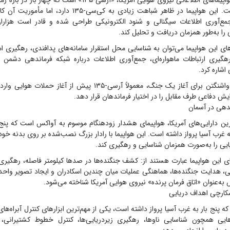
یکی از مهم‌ترین هواپیماهای اطلاعاتی نیروی هوایی آمریکا، «آر‌سی-۱۳۵» 
آسیا سفر کرده است. این هواپیما در ظاهر شباهت زیادی به کی‌سی-۵
۱ برای جمع‌آوری اطلاعات سیگنالی و شنود الکترونیکی طراحی شده و قادر است هزارا
 را به‌طور همزمان دریافت و تحلیل کند.
ای این هواپیما می‌توان به شناسایی محل استقرار سامانه‌های پدافندی، رهگیری ام
هگیری ارتباطات ماهواره‌ای، جمع‌آوری اطلاعات درباره شبکه فرماندهی دشمن
اشاره کرد.
در صورت تصمیم واشنگتن برای آغاز یک جنگ، معمولاً آر‌سی-۱۳۵ پیش از آغ
 دفاعی طرف مقابل را در اختیار فرماندهان قرار دهد.
دهی در آسمان
رین دارایی‌های آمریکا، هواپیمای هشدار زودهنگام موسوم به آواکس است که پنج ب
رب آسیا پرواز داشته است. این هواپیما با رادار بزرگ نصب‌شده بر روی بدنه خو
یی را به‌صورت همزمان شناسایی و رهگیری کند.
ای این هواپیما عبارت‌ هستند از: کشف جنگنده‌ها در صدها کیلومتر فاصله، رهگیر
، هدایت جنگنده‌ها، هماهنگی عملیات میان چندین اسکادران و ایجاد تصویر واحد ا
به‌عنوان «اتاق فرمان پرنده» نیروی هوایی آمریکا شناخته می‌شود.
ون» که پنج بار به غرب آسیا پرواز داشته است، یکی از مهم‌ترین ابزارهای کنترل آبراه‌
‌هایی همچون شناسایی ناوها، رهگیری زیردریایی‌ها، کنترل خطوط کشتیرانی