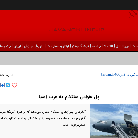
|
|
|
|
|
|
|
|
|
ست
بين‌الملل
اقتصاد
جامعه
فرهنگ‌و‌هنر
ایثار و مقاومت
تاریخ
ورزش
ايران
چندرسان
 کوتاه:
تاریخ انتش
پل هوایی سنتکام به غرب آسیا
آمار‌های پرواز‌های سنتکام نشان می‌دهد که راهبرد آمریکا در غ
آتش‌بس، بر ایجاد یک زنجیره پایدار پشتیبانی و تقویت ظرفیت ل
متمرکز بوده است.