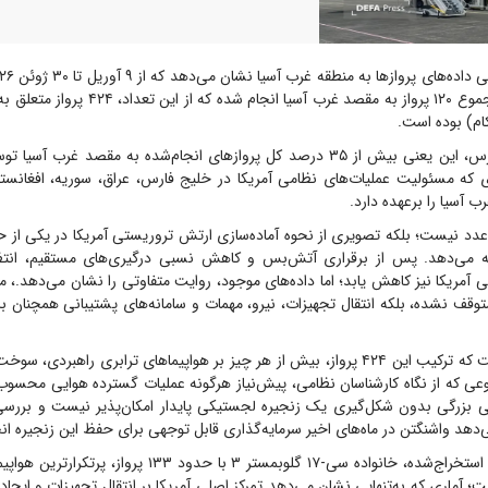
۹ تیر ۱۴۰۵)، در مجموع ۱۲۰ پرواز به مقصد غرب آسیا 
ام) بوده است.
به گزارش دفاع پرس، این یعنی بیش از ۳۵ درصد کل پروازهای انجام‌شده به مقصد غ
 که مسئولیت عملیات‌های نظامی آمریکا در خلیج فارس، عراق، سوریه، افغانست
آسیا را برعهده دارد.
 عدد نیست؛ بلکه تصویری از نحوه آماده‌سازی ارتش تروریستی آمریکا در یکی از
ائه می‌دهد. پس از برقراری آتش‌بس و کاهش نسبی درگیری‌های مستقیم، انت
آمریکا نیز کاهش یابد؛ اما داده‌های موجود، روایت متفاوتی را نشان می‌دهد.، مبنی
توقف نشده، بلکه انتقال تجهیزات، نیرو، مهمات و سامانه‌های پشتیبانی همچنان با
نکته مهم‌تر آن است که ترکیب این ۴۲۴ پرواز، بیش از هر چیز بر هواپیماهای ترابری راهبر
عی که از نگاه کارشناسان نظامی، پیش‌نیاز هرگونه عملیات گسترده هوایی محسوب 
 بزرگی بدون شکل‌گیری یک زنجیره لجستیکی پایدار امکان‌پذیر نیست و بررسی
‌دهد واشنگتن در ماه‌های اخیر سرمایه‌گذاری قابل توجهی برای حفظ این زنجیره ان
بر اساس داده‌های استخراج‌شده، خانواده سی-۱۷ گلوبمستر ۳ با حدود 
ت؛ آماری که به‌تنهایی نشان می‌دهد تمرکز اصلی آمریکا بر انتقال تجهیزات و ایجاد