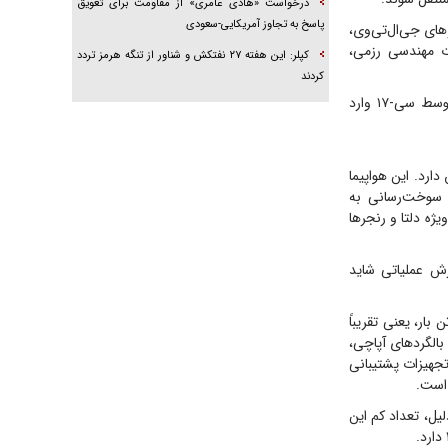
درخواست «هادی عامری» از مقاومت برای تعویق
پاسخ به تجاوز آمریکایی-سعودی
خودروهای جی‌ال‌تی‌وی،
ات مهندسی رزمی،
کپلر: این هفته ۲۷ نفتکش و شناور از تنگه هرمز تردد
کردند
در عملیات‌های آمریکا، سی-۱۳۰ معمولاً آخرین حلقه زنجیره لجستیکی است؛ یعنی تجهیزاتی که توسط سی-۱۷ وارد
 آمریکا تعلق دارد. این هواپیما
 سوخت‌رسانی به
یژه دلتا و رنجرها
رواز داشته، اما از نظر ارزش عملیاتی شاید
بزرگ‌ترین هواپیمای ترابری نیروی هوایی آمریکاست. این هواپیما توان حمل حدود ۱۲۷ تن بار، یعنی تقریباً
ل بالگردهای بلک‌هاوک، بالگردهای آپاچی،
تجهیزات پشتیبانی
 دلیل، تعداد کم این