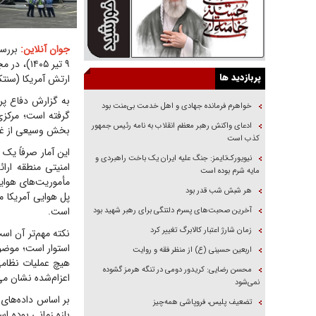
جوان آنلاین:
پربازدید ها
ارتش آمریکا (سنتک
خواهرم فرمانده جهادی و اهل خدمت بی‌منت بود
گرفته است؛ مرکزی
ادعای واکنش رهبر معظم انقلاب به نامه رئیس جمهور
بخش وسیعی از غرب 
کذب است
این آمار صرفاً یک
نیویورک‌تایمز: جنگ علیه ایران یک باخت راهبردی و
امنیتی منطقه ار
مایه شرم بوده است
مأموریت‌های هوایی 
هر شبش شب قدر بود
پل هوایی آمریکا م
است.
آخرین صحبت‌های پسرم دلتنگی برای رهبر شهید بود
زمان شارژ اعتبار کالابرگ تغییر کرد
استوار است؛ موضو
اربعین حسینی (ع) از منظر فقه و روایت
هیچ عملیات نظامی
محسن رضایی: کریدور دومی در تنگه هرمز گشوده
اعزام‌شده نشان می
نمی‌شود
تضعیف پلیس، فروپاشی همه‌چیز
بازه زمانی بوده اس