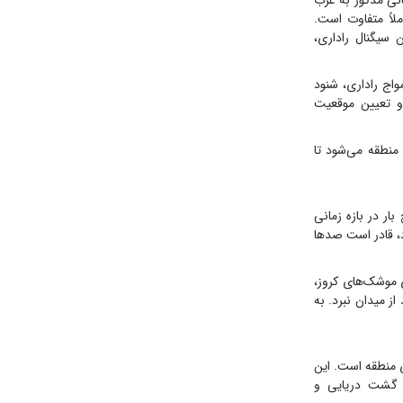
است که چهار بار در بازه زمانی مذکور به غرب
۱۳ دارد، اما مأموریت آن کاملاً متفاوت است.
ن سیگنال راداری،
واج راداری، شنود
 و تعیین موقعیت
از حملات هوایی وارد منطقه می‌شود تا
ار در بازه زمانی
د، قادر است صدها
ی موشک‌های کروز،
ز میدان نبرد. به
های منطقه است. این
، گشت دریایی و