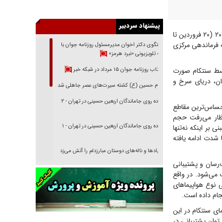
پیشنهاد سردبیر
بررسی داده‌های پروازها به منطقه غرب‌ آسیا نشان می‌دهد که از ۹ آوریل تا ۳۰ ژوئن ۲۰۲۶ (۲۰ فروردین تا
انجام شده که از این تعداد، ۴۲۴ پرواز متعلق به فرماندهی مرکزی
گفتگوی دکتر اخوان مدیرمسئول روزنامه جوان با
برنامه تلویزیونی «نبرد هرمز»
بازتاب روزنامه جوان ۱۵ مرداد در شبکه خبر
رب آسیا توسط سنتکام صورت
ان، دریای سرخ و
امام حسین (ع) کشته سیرت‌های عصر جاهلی شد
پیاده روی جاماندگان اربعین حسینی در تهران - ۲
 حساس‌ترین مقاطع
ظار می‌رفت حجم
پیاده روی جاماندگان اربعین حسینی در تهران - ۱
 بر اینکه نه‌تنها
 شدت ادامه یافته
فریاد‌ها و ناله‌های دوستان مبارزدلم را آتش می‌زد
دی، سوخت‌رسان و پشتیبانی
تغییر رویه دشمن در ترور از شیخ فضل‌الله تا مصباح
می‌شود. در واقع
یزدی
 نوع هواپیماهای
خرید قسطی اولش خنده و آخرش گریه است!
جام داده است.
فوتبال و آن «بالا»!
۱۳۳ پرواز، پرتکرارترین هواپیمای سنتکام در این
 توان پشتیبانی در