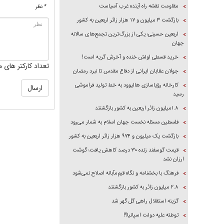
مقاومت نقشه راه آینده غرب آسیاست
* نظر
بازگشت ۳ میلیون و ۱۷ هزار زائر اربعین به کشور
اربعین حسینی؛ یکی از بزرگ‌ترین تجمع‌های سالانه
جهان
خرید قسطی اولش خنده و آخرش گریه است!
تعداد کارکتر های م
جولان عقابان ایرانی از دفاع مقدس تا نبرد رمضان
کارخانه رؤیاسازی هالیوود به خط تولید فراموشی
رسید
۱.۸میلیون زائر اربعین به کشور بازگشتند
فلسطین مسئله نخست جهان اسلام به شمار می‌رود
بازگشت یک میلیون و ۹۷۴ هزار زائر اربعین به کشور
قیمت گوسفند زنده ۳۰ درصد کاهش یافت؛ گوشت
ارزان نشد
فرهنگ با بخشنامه و نگاه قیم‌مآبانه اصلاح نمی‌شود
۲.۸ میلیون زائر به کشور بازگشتند
گزینه استقلال راهی گل گهر شد
توطئه علیه دولت اسپانیا؟!