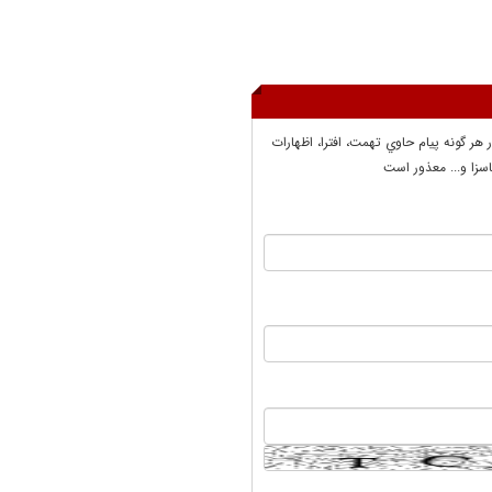
ر هر گونه پيام حاوي تهمت، افترا، اظهارات
سزا و... معذور است