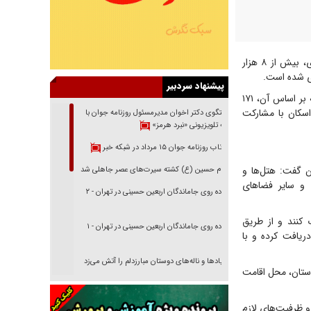
سید جواد موسوی اظهار کرد: با مشارکت مردم و بهره‌گیری از ظرفیت‌های رسمی، موقت و اضطراری، بیش از ۸ هزار
زی شده است.
پیشنهاد سردبیر
وی افزود: در کنار ظرفیت‌های پیش‌بینی‌شده، طرح مردمی «هم‌محله امام رضا(ع)» نیز اجرا شده که بر اساس آن، ۱۷۱
اسکان با مشارکت
گفتگوی دکتر اخوان مدیرمسئول روزنامه جوان با
برنامه تلویزیونی «نبرد هرمز»
بازتاب روزنامه جوان ۱۵ مرداد در شبکه خبر
ن گفت: هتل‌ها و
امام حسین (ع) کشته سیرت‌های عصر جاهلی شد
 و سایر فضاهای
پیاده روی جاماندگان اربعین حسینی در تهران - ۲
 کنند و از طریق
پیاده روی جاماندگان اربعین حسینی در تهران - ۱
ازم را دریافت کرده و با
فریاد‌ها و ناله‌های دوستان مبارزدلم را آتش می‌زد
 استان، محل اقامت
تغییر رویه دشمن در ترور از شیخ فضل‌الله تا مصباح
یزدی
 و ظرفیت‌های لازم