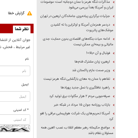
مذاکرات تنگه هرمز با عمان دوجانبه است؛ موضوعات
ایران و آمریکا بعداً بررسی می‌شود
گزارش خطا
جزئیات برگزاری پیاده‌روی جاماندگان اربعین در تهران
دردسر همزمان آمریکا و اوکراین با ته کشیدن
نظر شما
موشک‌های پاتریوت
ادامه حیات بنگاه‌های اقتصادی بدون حمایت جدی
جوان آنلاين از انتشا
مالیاتی و بیمه‌ای ممکن نیست
غير مرتبط ، فحش، نا
فوتبال و آن «بالا»!
نام
اربعین؛ زبان مشترک قدم‌ها
وزیر صمت عازم پاکستان شد
تفاهم با عمان به معنای بازگشایی تنگه هرمز نیست
ایمیل
راهبرد غافلگیری با نسل جدید پهپاد‌ها
صرفه‌جویی مردم ۲ هزار مگاوات برق تولید کرد
بازتاب روزنامه جوان ۱۵ مرداد در شبکه خبر
* کد امنیتی
آمریکا تحریم‌های یک شرکت هواپیمایی عراقی را لغو
کرد
مواضع حکیمانه رهبر معظم انقلاب، نصب العین همه
مسئولان نظام باشد