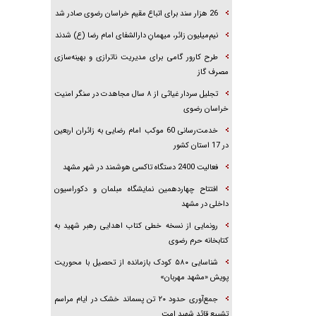
26 هزار سند برای اتباع مقیم خراسان رضوی صادر شد
نیم‌میلیون زائر، میهمانِ دارالشفای امام رضا (ع) شدند
طرح کارور گامی برای مدیریت ناترازی و بهینه‌سازی
مصرف گاز
تجلیل سردار غیاثی از ۸ سال مجاهدت در سنگر امنیت
خراسان رضوی
خدمت‌رسانی 60 موکب امام رضایی به زائران اربعین
در 17 استان کشور
فعالیت 2400 دستگاه تاکسی هوشمند در شهر مشهد
افتتاح چهاردهمین نمایشگاه مبلمان و دکوراسیون
داخلی در مشهد
رونمایی از نسخه خطی کتاب اهدایی رهبر شهید به
کتابخانه حرم رضوی
شناسایی ۵۸۰ کودک بازمانده از تحصیل با محوریت
پویش «مشهد مهربان»
جمع‌آوری حدود ۲۰ تن پسماند خشک در ایام مراسم
تشییع قائد شهید امت