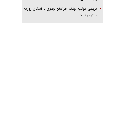
برپایی موکب اوقاف خراسان رضوی با اسکان روزانه
750زائر در کربلا