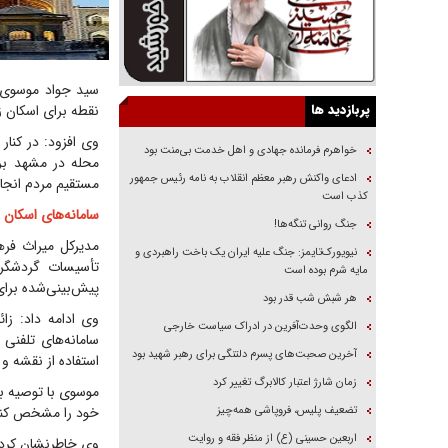
پربازدید ها
نقطه برای اسکان ز
خواهرم فرمانده جهادی و اهل خدمت بی‌منت بود
محله در مشهد برا
ادعای واکنش رهبر معظم انقلاب به نامه رئیس جمهور
مستقیم مردم انجا
کذب است
سامانه‌های اسکان 
جنگ روانی تنگه‌ها!
مدیرکل میراث فره
نیویورک‌تایمز: جنگ علیه ایران یک باخت راهبردی و
تأسیسات گردشگری
مایه شرم بوده است
پیش‌بینی‌شده برای
هر شبش شب قدر بود
وی ادامه داد: زا
الگوی وحدت‌آفرین در ادراک سیاست خارجی
آخرین صحبت‌های پسرم دلتنگی برای رهبر شهید بود
استفاده از نقشه 
زمان شارژ اعتبار کالابرگ تغییر کرد
موسوی با توصیه به 
تضعیف پلیس، فروپاشی همه‌چیز
خود را مشخص کنند
اربعین حسینی (ع) از منظر فقه و روایت
وی خاطرنشان کرد: ب