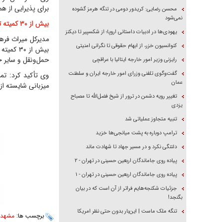
برای پذیرایی از ه
محسن رضایی: کریدور دومی در تنگه هرمز گشوده
نمی‌شود
بیش از ۳۰ کمیته تخصصی مسئول خدمت‌رسانی هستند
یهودی‌ها در ادبیات داستانی اروپا؛ از شکسپیر تا دیکنز
مدیرکل میراث فره
کنوانسیون خزر، از ابهام حقوقی تا نگرانی امنیتی
بیش از 
حمل‌ونقل و سایر خ
رایزنی وزیر امور خارجه ایتالیا با عراقچی
گفت‌وگوی تلفنی وزرای امور خارجه ایران و سلطنت
وی تأکید کرد: تم
عمان
میزبانی شایسته از
تغییر رویه دشمن در ترور از شیخ فضل‌الله تا مصباح
یزدی
تنبیه متجاوز عملیاتی شد
ترامپ دوباره به پشت میانجی‌ها خزید
دلتنگی نکرد و در مسیر جهاد تا شهادت ماند
پیاده روی جاماندگان اربعین حسینی در تهران - ۲
پیاده روی جاماندگان اربعین حسینی در تهران - ۱
جزئیات شکنجه‌هایم فراتر از آن است که در بیان
بگنجد!
تنگه ملک ماست | این‌بار بدون حتی نظر امریکا
برچسب ها:
مشهد