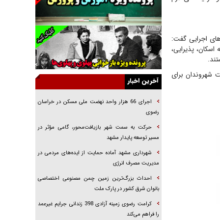
خرید قسطی اولش خنده و آخرش گریه است!
فوتبال و آن «بالا»!
راهبرد غافلگیری با نسل جدید پهپاد‌ها
های اجرایی گفت:
 اسکان، پذیرایی،
جنجال پزشکان تقلبی در صنعت زیبایی
تند.
یهودی‌ها در ادبیات داستانی اروپا؛ از شکسپیر تا
ت شهروندان برای
دیکنز
آخرین اخبار
گفت‌وگو با خواهر یکی از شهدای جنگ رمضان/
خواهرم فرمانده جهادی و اهل خدمت بی‌منت بود
اجرای 66 هزار واحد نهضت ملی مسکن در خراسان
رضوی
جزئیات شکنجه‌هایم فراتر از آن است که در بیان
بگنجد!
حرکت به سمت شهر بازیافت‌محور، گامی مؤثر در
مسیر توسعه پایدار مشهد
گزارش «جوان» از قوانین سخت‌گیرانه ۶ قاره در
برابر یورش به پاسگاه‌های پلیس
شهرداری مشهد آماده حمایت از ایده‌های مردمی در
مدیریت مصرف انرژی
احداث بزرگ‌ترین زمین چمن مصنوعی اختصاصی
بانوان شرق کشور در پارک ملت
کرامت رضوی زمینه آزادی 398 زندانی جرایم غیرعمد
را فراهم می‌کند