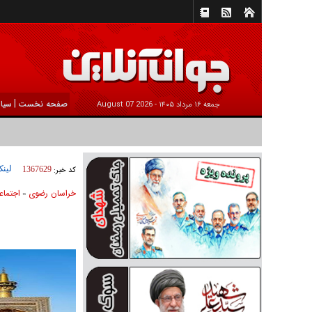
|
صفحه نخست
سیا
جمعه ۱۶ مرداد ۱۴۰۵ -
2026 August 07
لینک
کد خبر:
1367629
خراسان رضوی
اجتماع
»