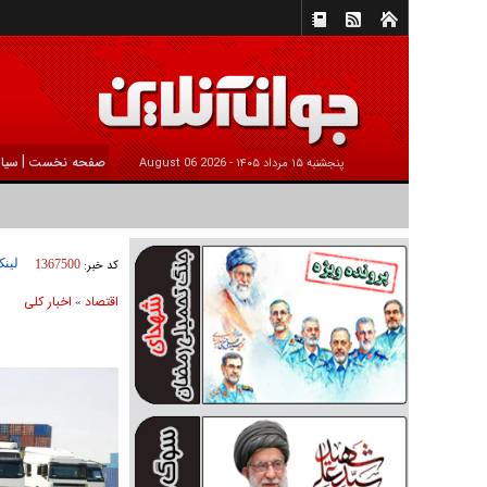
|
صفحه نخست
سیا
پنجشنبه ۱۵ مرداد ۱۴۰۵ -
2026 August 06
لینک
کد خبر:
1367500
اقتصاد
اخبار کلی
»