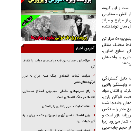
 که سهم آنها به ۲۸میلیون‌و‌۱۰۰ هزار تن رسیده است و این گروه،
جنجال پزشکان تقلبی در صنعت زیبایی
زار نقش مستقیمی
یهودی‌ها در ادبیات داستانی اروپا؛ از شکسپیر تا
از مزارع و مراکز
دیکنز
 میان تولیدکننده
گفت‌وگو با خواهر یکی از شهدای جنگ رمضان/
خواهرم فرمانده جهادی و اهل خدمت بی‌منت بود
سهم کالا‌های اساسی نیز در آمار سه‌ماهه نخست سال قابل توجه است. به طوری که در این مدت، ۵میلیون‌و‌۵۰۰ هزار تن
قاط مختلف منتقل
جزئیات شکنجه‌هایم فراتر از آن است که در بیان
آخرین اخبار
ی صنایع غذایی،
بگنجد!
هداری و واحد‌های
گزارش «جوان» از قوانین سخت‌گیرانه ۶ قاره در
خزانه‌داری حساب دریافت درآمد‌های دولت را شفاف
ی‌دهد.
برابر یورش به پاسگاه‌های پلیس
کرد
تحلیل ابعاد پیام رهبر انقلاب به حزب‌الله/ مقاومت
سرایت تبعات اقتصادی جنگ علیه ایران به بازار
 به دلیل گستردگی
نقشه راه آینده غرب آسیا
فرآورده‌های نفتی
، وابستگی بالایی
گفت‌و‌گو اختصاصی با همسر فرمانده شهید حزب‌الله
ند و انتقال مواد
رفع تحریم‌های داخلی مهم‌ترین اصلاح ساختاری
لبنان/ هر شبش شب قدر بود
یت ناوگان باری،
اقتصاد در جنگ اقتصادی است
ا‌های جابه‌جا شده
نقشه تجارت ۱۰میلیارددلاری با پاکستان
یع مادر را منعکس
زانه بازار است و
وزیر اقتصاد: دشمن آرزوی زمین‌زدن اقتصاد ایران را به
 شمار می‌رود زیرا
گور خواهد برد
ار حجم جابه‌جایی
فروش فوری اعتباری زامیاد EX آغاز می‌شود