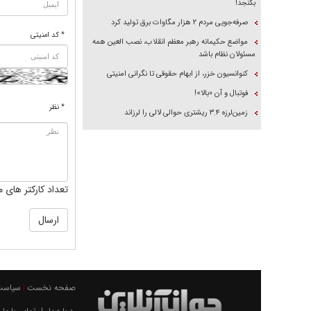
بگنجد!
صرفه‌جویی مردم ۲ هزار مگاوات برق تولید کرد
* کد امنیتی
مواضع حکیمانه رهبر معظم انقلاب، نصب العین همه
مسئولان نظام باشد
کنوانسیون خزر، از ابهام حقوقی تا نگرانی امنیتی
فوتبال و آن «بالا»!
* نظر
زمین‌لرزه ۳.۴ ریشتری حوالی لالی را لرزاند
تعداد کارکتر های م
صفحه نخست
سیاست
|