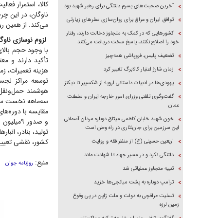
کالا، استمرار فعال
آخرین صحبت‌های پسرم دلتنگی برای رهبر شهید بود
ناوگان، در این چر
توافق ایران و عراق برای روان‌سازی سفر‌های زیارتی
می‌کند. از همین 
کشور‌هایی که در کمک به متجاوز دخالت دارند، رفتار
لزوم نوسازی ناوگان
خود را اصلاح نکنند، پاسخ سخت دریافت می‌کنند
با وجود حجم بالا
تضعیف پلیس، فروپاشی همه‌چیز
تأکید دارند و مع
زمان شارژ اعتبار کالابرگ تغییر کرد
هزینه تعمیرات، زم
توسعه مراکز لجست
یهودی‌ها در ادبیات داستانی اروپا؛ از شکسپیر تا دیکنز
هوشمند حمل‌ونقل،
گفت‌وگوی تلفنی وزرای امور خارجه ایران و سلطنت
سه‌ماهه نخست سال،
عمان
خون شهید خلبان کاظمی میثاق دوباره مردان آسمانی
و صدور ۹م
این سرزمین برای جان‌نثاری در راه وطن است
تولید، بنادر، انبا
کشور، نقشی تعیین‌
اربعین حسینی (ع) از منظر فقه و روایت
دلتنگی نکرد و در مسیر جهاد تا شهادت ماند
منبع:
روزنامه جوان
تنبیه متجاوز عملیاتی شد
ترامپ دوباره به پشت میانجی‌ها خزید
تسلیت عراقچی به دولت و ملت ژاپن در پی وقوع
زمین لرزه