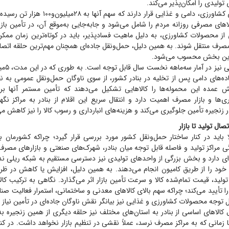
تولیدی را امکان‌پذیر می‌کند.
پس از آن، کالا‌های کشاورزی، دامی و غذایی قرار دارند
‌های مصرفی روزانه مردم را شامل می‌شود و جابه‌جایی به‌موقع آن، در تأمین با
ی از محصولات کشاورزی، به دلیل ماهیت فسادپذیر، باید در کوتاه‌ترین زمان ممکن 
ی مصرف منتقل شوند. به همین دلیل، حمل‌ونقل جاده‌ای همچنان مهم‌ترین حلقه اتصال
 این بخش محسوب می‌شود.
اده‌های دامی پس از تخلیه در بنادر کشور، از سوی ناوگان حمل‌ونقل عمومی به ن
مده این محموله‌ها را کالا‌هایی تشکیل می‌دهند که تأمین مستمر آنها برا
ری‌ها و بازار مصرف اهمیت دارد و انتقال سریع این اقلام از بنادر به مراکز نگ
ر زنجیره تأمین جلوگیری می‌کند و هزینه‌های انبارداری و رسوب کالا را نیز کاهش م
ال تولید تا بازار
لا باید در کنار ساختار حمل‌ونقل کشور مورد بررسی قرار گیرد؛ چراکه کشورمان
گی مراکز تولید و فاصله قابل توجه میان بنادر، شهرک‌های صنعتی و بازار‌های مصرف
ای دارد و بخش بزرگی از واحد‌های تولیدی نیز دسترسی مستقیم به شبکه ریلی ندار
خود را از طریق کامیون انجام می‌دهند. به همین دلیل، افزایش یا کاهش در ظرف
تولید، قیمت تمام‌شده کالا و سرعت تأمین بازار اثر می‌گذارد. نگاهی به ترکیب کال
ا تأیید می‌کند؛ چراکه سهم بالای کالا‌های معدنی و ساختمانی، استمرار فعالیت صنا
 توجه محصولات کشاورزی و غذایی نیز بیانگر نقش ناوگان جاده‌ای در تأمین نیاز رو
 کالا‌های اساسی از بنادر به استان‌های مختلف نیز حلقه دیگری از همین زنجیره به
تا زمانی که به مراکز مصرف نرسد، عملاً نقشی در تنظیم بازار نخواهد داشت. در کن