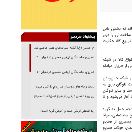
 تن کالا را به ثبت رساند که بخش قابل
ساختمانی را دربر
پیشنهاد سردبیر
ن و توزیع کالا حکایت
امام حسین (ع) کشته سیرت‌های عصر جاهلی شد
پیاده روی جاماندگان اربعین حسینی در تهران - ۲
 نخست سال، از جابه‌جایی ۱۴۰میلیون‌و‌۴۰۰ هزار تن انواع کالا در شبکه
سیده و بخش مهمی از جریان مبادله
پیاده روی جاماندگان اربعین حسینی در تهران - ۱
ر شبکه حمل‌ونقل
 ناوگان باری به
فریاد‌ها و ناله‌های دوستان مبارزدلم را آتش می‌زد
ده‌ها و سایر ناوگان
 آغاز می‌شود و تا
تغییر رویه دشمن در ترور از شیخ فضل‌الله تا مصباح
یزدی
حجم حمل به گروه
خرید قسطی اولش خنده و آخرش گریه است!
، ۴۹میلیون‌و‌۱۰۰هزار تن انواع مصالح ساختمانی، مواد
فوتبال و آن «بالا»!
بسیاری از صنایع
ان، فولاد، صنایع
راهبرد غافلگیری با نسل جدید پهپاد‌ها