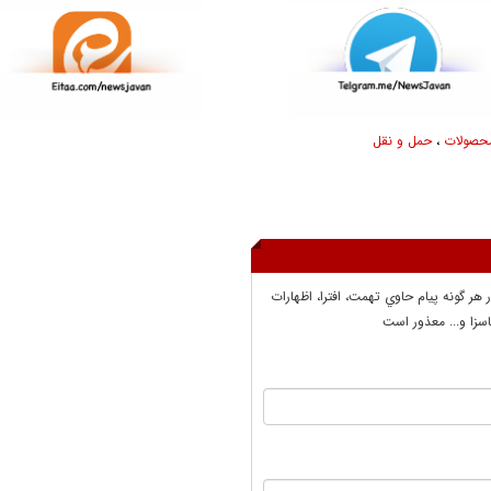
حصولات
،
حمل و نقل
ر هر گونه پيام حاوي تهمت، افترا، اظهارات
سزا و... معذور است