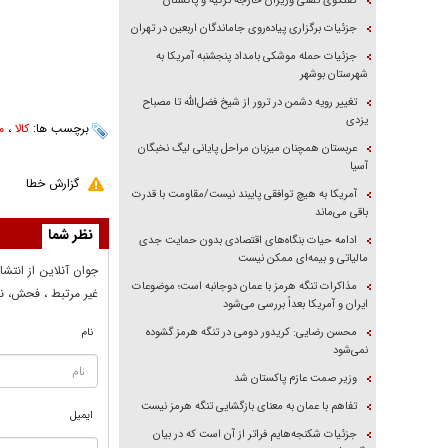
گفتگوی تلفنی وزیران خارجه ترکیه و پاکستان
جزئیات برگزاری پیاده‌روی جاماندگان اربعین در تهران
جزئیات حمله موشکی بامداد پنجشنبه آمریکا به
شهرستان بوشهر
تغییر رویه دشمن در ترور از شیخ فضل‌الله تا مصباح
یزدی
برچسب ها:
کالا
،
م
عربستان همچنان میزبان مراحل پایانی لیگ نخبگان
آسیا
گزارش خطا
آمریکا به هیچ توافقی پایبند نیست/مقاومت با قدرت
باقی می‌ماند
نظر شما
ادامه حیات بنگاه‌های اقتصادی بدون حمایت جدی
مالیاتی و بیمه‌ای ممکن نیست
جوان آنلاين از انتشا
مذاکرات تنگه هرمز با عمان دوجانبه است؛ موضوعات
غير مرتبط ، فحش، نا
ایران و آمریکا بعداً بررسی می‌شود
محسن رضایی: کریدور دومی در تنگه هرمز گشوده
نام
نمی‌شود
وزیر صمت عازم پاکستان شد
تفاهم با عمان به معنای بازگشایی تنگه هرمز نیست
ایمیل
جزئیات شکنجه‌هایم فراتر از آن است که در بیان