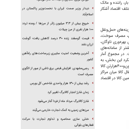
ار، راننده و مالک
تلف اقتصاد آشکار
دیدار وزیر صمت ایران با نخست‌وزیر پاکستان در
اسلام‌آباد
خروج بیش از ۳.۳ میلیون زائر از مرز‌ها / وعده تردد
نه‌های حمل‌ونقل
۱۰۰ هزار نفری از مرز چیلات
گان، مصرف سوخت،
قیمت گوسفند زنده ۳۰ درصد کاهش یافت؛ گوشت
بهره‌وری ناوگان،
ارزان نشد
ر از سامانه‌های
. در مجموع آمار
آخرین وضعیت امنیت سایبری زیرساخت‌های راه‌آهن
لکرد این بخش، به
کشور
مقایسه با دوره‌های مشابه و بررسی روند‌های فصلی نیز نیاز دارد. با این حال، ثبت جابه‌جایی ۱۴۰میلیون‌و‌۴۰۰هزارتن کالا
رجبی‌مشهدی: افزایش قبض برق ناشی از عبور از الگوی
ال کالا میان مراکز
مصرف است
ین کالا در اقتصاد
رشد بیش از ۱۳۰ هزار واحدی شاخص کل بورس
زمان شارژ اعتبار کالابرگ تغییر کرد
شارژ کالابرگ مرداد ماه از فردا آغاز می‌شود
مرز‌های زمینی به کمک تجارت خارجی می‌آیند
خنثی سازی محاصره و تداوم تجارت با حرکت
قطار‌های بلوکی