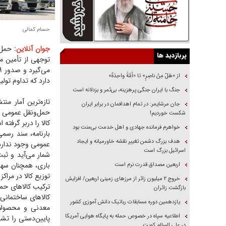
حسام کمالی
جوان آنلاین:
پربازدید ها
توجهی از تأمین مو
از «هَلْ مِنْ ناصِرٍ» تا «اُمَّةً واحِدَةً»
دارد که تداوم تولی
جنگ با ایران جنگی پرهزینه، بی‌ثمر و بزدلانه است
جان مرشایمر: در تمام اهدافمان در برابر ایران
شکست خوردیم!
کالا را دربر گرفته
خواهرم فرمانده جهادی و اهل خدمت بی‌منت بود
بارنامه، سند رسم
هدف بزرگ دشمن تغییر نقشه خاورمیانه و ایجاد
عمومی وجود ندارد
اسرائیل بزرگ است
باری، همچنان سهم ا
اربعین مصداق قدرت نرم است
توزیع کالا در مراک
‌خروج ۲ میلیون زائر از مرز‌های زمینی اربعین/ افزایش
ترکیب کالا‌های ح
بازگشت زائران
یازدهمین دوره مسابقات رباتیک دانش آموزی کشور
معدنی و محصولات 
اطلاعیه سپاه در خصوص حمله به پایگاه هوایی آمریکا
پایین‌دستی را تشک
در علی السالم کویت