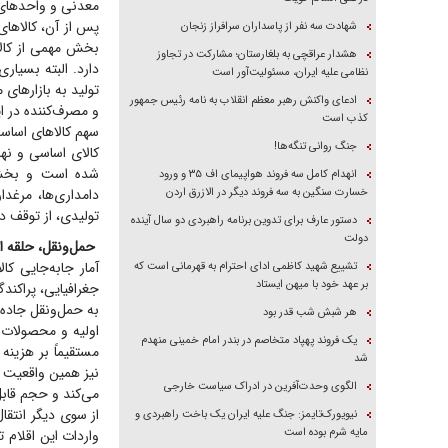
معدنی و واحد‌های 
شهادت سه نفر از پاسداران سرافراز زنجان
بخش مهمی از کالا
هشدار عراقچی به بلغارستان؛ مشارکت در تجاوز
دارد. البته بسیار
نظامی علیه ایران، مسئولیت‌آور است
تولید به بازار‌ها
ادعای واکنش رهبر معظم انقلاب به نامه رئیس جمهور
و مصرف‌کننده در
کذب است
جنگ روانی تنگه‌ها!
کالای اساسی و نه
شده است و بخش ع
انهدام کامل سه فروند هواپیمای اف ۳۵ و ورود
خسارت سنگین به سه فروند دیگر در الازرق اردن
دامداری‌ها، مرغدا
تولیدی، از توقف د
دستور عارف برای تدوین برنامه راهبردی دو سال آینده
دولت
حمل‌ونقل، حلقه اتص
آمار جابه‌جایی کا
تشییع شهید کاظمی ادای احترام به قهرمانی است که
بر عهد خود با میهن ایستاد
جغرافیایی، پراکند
به حمل‌ونقل جاده‌
هر شبش شب قدر بود
اولیه و محصولات 
یک فروند پهپاد متخاصم در بندر امام خمینی منهدم
مستقیماً بر هزینه 
شد
نیز همین واقعیت ر
الگوی وحدت‌آفرین در ادراک سیاست خارجی
می‌کند و حجم قابل
از سوی دیگر انتقال
نیویورک‌تایمز: جنگ علیه ایران یک باخت راهبردی و
مایه شرم بوده است
واردات این اقلام 