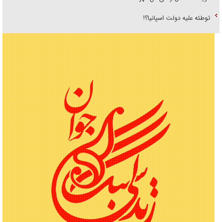
توطئه علیه دولت اسپانیا؟!