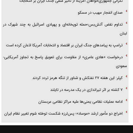
نگرانی جمهوری‌خواهان آمریکا از تأثیر منفی جنگ ایران بر انتخابات
صدای انفجار مهیب در مسکو
تداوم نقض آتش‌بس؛حمله توپخانه‌ای و پهپادی اسرائیل به چند شهرک در
لبنان
ترامپ به پیامدهای جنگ ایران بر اقتصاد و انتخابات آمریکا اذعان کرده است
درخواست «هادی عامری» از مقاومت برای تعویق پاسخ به تجاوز آمریکایی-
سعودی
کپلر: این هفته ۲۷ نفتکش و شناور از تنگه هرمز تردد کردند
۷ کشته بر اثر تیراندازی در یک مدرسه در تایلند
ادامه عملیات نظامی یمنی‌ها علیه مراکز نظامی عربستان
اخراج دو مأمور ارشد «موساد»؛ پس‌لرزه شکست توطئه شوم تغییر نظام ایران