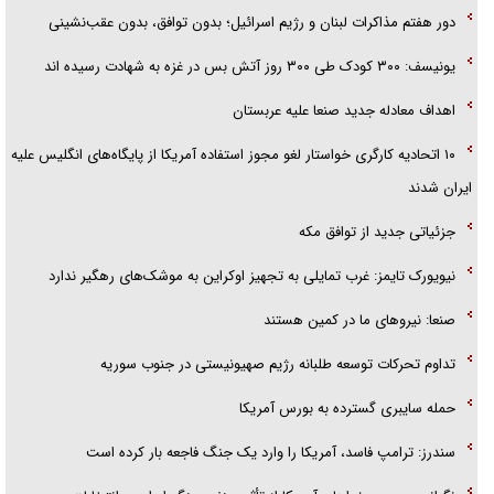
گزارش «جوان» از قوانین سخت‌گیرانه ۶ قاره در برابر یورش به پاسگاه‌های
دور هفتم مذاکرات لبنان و رژیم اسرائیل؛ بدون توافق، بدون عقب‌نشینی
پلیس
یونیسف: ۳۰۰ کودک طی ۳۰۰ روز آتش بس در غزه به شهادت رسیده اند
اهداف معادله جدید صنعا علیه عربستان
۱۰ اتحادیه کارگری خواستار لغو مجوز استفاده آمریکا از پایگاه‌های انگلیس علیه
ایران شدند
جزئیاتی جدید از توافق مکه
نیویورک تایمز: غرب تمایلی به تجهیز اوکراین به موشک‌های رهگیر ندارد
صنعا: نیروهای ما در کمین‌ هستند
تداوم تحرکات توسعه طلبانه رژیم صهیونیستی در جنوب سوریه
حمله سایبری گسترده به بورس آمریکا
سندرز: ترامپ فاسد، آمریکا را وارد یک جنگ فاجعه بار کرده است