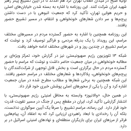
اولیه صبح در میدان انقلاب تهران گرد هم آمدند تا در آیین تشییع پیکر رهبر
شهید ایران شرکت کنند. این روزنامه با اشاره به بسته شدن خیابان‌های اصلی
و حریم هوایی تهران، تأکید کرد که جمعیت انبوهی با در دست داشتن
پرچم‌ها و سر دادن شعارهای خونخواهی و انتقام، در مسیر تشییع حضور
یافتند.
این روزنامه همچنین با اشاره به حضور گسترده مردم در مسیرهای مختلف
مراسم، این رویداد را یک بدرقه مردمی و فراگیر توصیف کرد و نوشت که
مراسم تشییع در چندین روز و در شهرهای مختلف ادامه خواهد یافت.
شبکه ۱۳ تلویزیون رژیم صهیونیستی نیز در گزارش خود، تمرکز ویژه‌ای بر
مطالبه خونخواهی در میان جمعیت حاضر داشت و نوشت که مراسم با حضور
گسترده مردم در حال برگزاری است و بخش قابل توجهی از شرکت‌کنندگان با
پرچم‌های خونخواهی، پلاکاردها و شعارهای مختلف در مراسم حضور یافتند.
این شبکه همچنین به برخی شعارها و مطالب مطرح شده در میان جمعیت
اشاره کرد و آن را یکی از محورهای اصلی پوشش خبری خود قرار داد.
در همین حال، «والانیوز» وابسته به محافل امنیتی رژیم صهیونیستی، با
انتشار گزارشی تأکید کرد، ایران در مقطع پس از جنگ در مسیر تقویت قدرت
خود قرار دارد. این رسانه، مراسم تشییع را صرفاً یک آیین سوگواری ندانست،
بلکه آن را رخدادی با ابعاد راهبردی ارزیابی کرد که به اعتقاد آن، پیام‌هایی
فراتر از مرزهای ایران برای بازیگران منطقه‌ای و نهادهای امنیتی اسرائیل در بر
دارد.