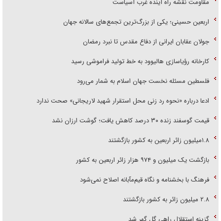
مقاومت نقشه راه آینده غرب آسیاست
اربعین حسینی؛ یکی از بزرگ‌ترین تجمع‌های سالانه جهان
جولان عقابان ایرانی از دفاع مقدس تا نبرد رمضان
کارخانه رؤیاسازی هالیوود به خط تولید فراموشی رسید
فلسطین مسئله نخست جهان اسلام به شمار می‌رود
ادعا درباره «نحوه رد زنی محل استقرار شهید لاریجانی» صحت ندارد
قیمت گوسفند زنده ۳۰ درصد کاهش یافت؛ گوشت ارزان نشد
۱.۸میلیون زائر اربعین به کشور بازگشتند
بازگشت یک میلیون و ۹۷۴ هزار زائر اربعین به کشور
فرهنگ با بخشنامه و نگاه قیم‌مآبانه اصلاح نمی‌شود
۲.۸ میلیون زائر به کشور بازگشتند
گزینه استقلال راهی گل گهر شد