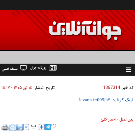
روزنامه جوان
نسخه اصلی
Toggle
navigation
کد خبر:
1367314
تاریخ انتشار:
۱۵ تير ۱۴۰۵ - ۱۵:۱۷
لینک کوتاه:
بين‌الملل
اخبار كلی
»