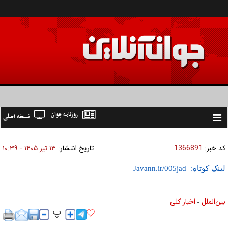
روزنامه جوان
نسخه اصلی
Toggle
navigation
کد خبر:
1366891
تاریخ انتشار:
۱۳ تير ۱۴۰۵ - ۱۰:۳۹
لینک کوتاه:
بين‌الملل
اخبار كلی
»