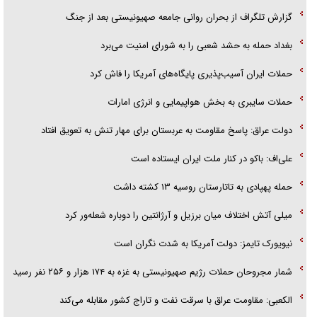
گزارش تلگراف از بحران روانی جامعه صهیونیستی بعد از جنگ
آیا مقاومت فلسطین خلع‌سلاح می‌شود؟
بغداد حمله به حشد شعبی را به شورای امنیت می‌برد
حملات ایران آسیب‌پذیری پایگاه‌های آمریکا را فاش کرد
حملات سایبری به بخش هواپیمایی و انرژی امارات
دولت عراق: پاسخ مقاومت به عربستان برای مهار تنش به تعویق افتاد
علی‌اف: باکو در کنار ملت ایران ایستاده است
حمله پهپادی به تاتارستان روسیه ۱۳ کشته داشت
میلی آتش اختلاف میان برزیل و آرژانتین را دوباره شعله‌ور کرد
نیویورک تایمز: دولت آمریکا به شدت نگران است
شمار مجروحان حملات رژیم صهیونیستی به غزه به ۱۷۴ هزار و ۲۵۶ نفر رسید
الکعبی: مقاومت عراق با سرقت نفت و تاراج کشور مقابله می‌کند