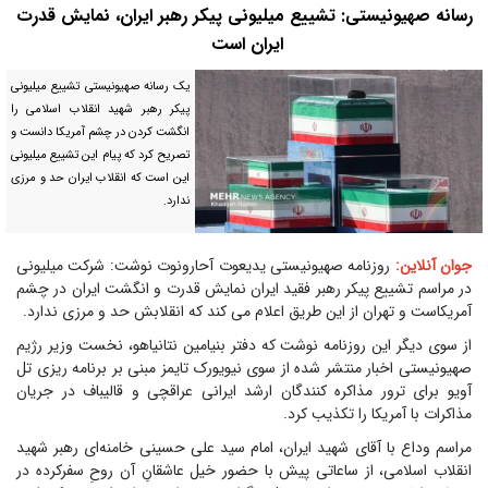
رسانه صهیونیستی: تشییع میلیونی پیکر رهبر ایران، نمایش قدرت
ایران است
یک رسانه صهیونیستی تشییع میلیونی
پیکر رهبر شهید انقلاب اسلامی را
انگشت کردن در چشم آمریکا دانست و
تصریح کرد که پیام این تشییع میلیونی
این است که انقلاب ایران حد و مرزی
ندارد.
جوان آنلاین:
روزنامه صهیونیستی یدیعوت آحارونوت نوشت: شرکت میلیونی
در مراسم تشییع پیکر رهبر فقید ایران نمایش قدرت و انگشت ایران در چشم
آمریکاست و تهران از این طریق اعلام می کند که انقلابش حد و مرزی ندارد.
از سوی دیگر این روزنامه نوشت که دفتر بنیامین نتانیاهو، نخست وزیر رژیم
صهیونیستی اخبار منتشر شده از سوی نیویورک تایمز مبنی بر برنامه ریزی تل
آویو برای ترور مذاکره کنندگان ارشد ایرانی عراقچی و قالیباف در جریان
مذاکرات با آمریکا را تکذیب کرد.
مراسم وداع با آقای شهید ایران، امام سید علی حسینی خامنه‌ای رهبر شهید
انقلاب اسلامی، از ساعاتی پیش با حضور خیل عاشقانِ آن روحِ سفرکرده در