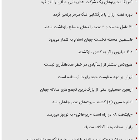
آمریکا تحریم‌های یک شرکت هواپیمایی عراقی را لغو کرد
دوره نفت ارزان با بازگشایی تنگه‌هرمز برنمی گردد
۲۱ عامل موساد و ۴ عضو باند‌های مسلح بازداشت شدند
فلسطین مسئله نخست جهان اسلام به شمار می‌رود
۲.۸ میلیون زائر به کشور بازگشتند
هیچ‌کس بیشتر از زیدآبادی در خطر ساده‌انگاری نیست
ایران بر عهد مقاومت خود پابرجا ایستاده است
اربعین حسینی؛ یکی از بزرگ‌ترین تجمع‌های سالانه جهان
امام حسین (ع) کشته سیرت‌های عصر جاهلی شد
«پایتخت ۸» در راه است «زیرخاکی» به نوروز می‌رسد
پایان محاصره با ائتلاف مصرف
عمان: مذاکرات مثبت و سازنده با ایران درباره تنگه هرمز ادامه دارد