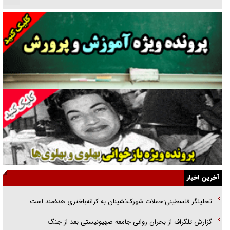
دنده دولت به واگذاری مسئله‌دار ایران‌خودرو/ خصوصی‌سازی یا انحصار؟
غریزه‌ی بقا و آقای باقی و رفقا
جراحی‌های زیبایی با مدرک فوق‌دیپلم! + گفت‌وگو با متهم
گفت‌وگو با همسر یکی از شهدای جنگ رمضان/ پیکر بی‌سر شهید را از
انگشت‌های پا شناسایی کردیم
نسلی که آنلاین الگو می‌گیرد
گفت‌وگو با آیت‌الله جاودان/ جفای مخالفان مکانت معنوی رهبر شهید را
ارتقا می‌داد
آخرین اخبار
راننده مست به قانون می‌خندد
تحلیلگر فلسطینی:حملات شهرک‌نشینان به کرانه‌باختری هدفمند است
همه آقای دوربینی شده‌ایم!
گزارش تلگراف از بحران روانی جامعه صهیونیستی بعد از جنگ
قصه ناتمام سرویس مدارس