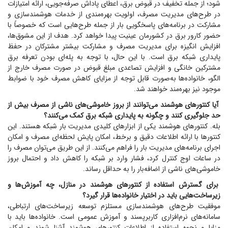
شود؛ از جمله تخفیف در قبوض برق، اعطای پاداش صرفه‌جویی، ارائه امتیازات
در طرح‌های مدیریت مصرف، اولویت بهره‌مندی از خدمات هوشمندسازی و
مشارکت در برنامه‌های پاسخگویی بار از جمله طرح‌هایی است که خصوصاً با
حضور کارور برق در کشورمان عینیت پیدا خواهد کرد. هدف از این مشوق‌ها،
افزایش انگیزه برای مدیریت مصرف و مشارکت بیشتر مشترکان در حفظ
پایداری شبکه برق است. با این حال، با توجه به پله‌ای بودن تعرفه برق
مشترکین خانگی و افزایش تصاعدی مبلغ قبوض در صورت مصرف خارج از
الگو، خانواده‌ها به‌صورت قابل توجه از مزایای کاهش مصرف خود با ضوابط
موجود نیز بهره‌مند خواهند شد.
آیا کنتور‌های هوشمند می‌توانند از بروز خاموشی‌های ناشی از مصرف بیش از
حد جلوگیری کنند و چگونه به پایداری شبکه برق کمک می‌کنند؟
بله. کنتور‌های هوشمند یکی از ابزار‌های کلیدی مدیریت بار شبکه هستند. این
کنتور‌ها با ارائه اطلاعات دقیق و برخط، امکان پایش لحظه‌ای مصرف و امکان
اجرای برنامه‌های مدیریت بار را فراهم می‌کنند. از این طریق می‌توان مصرف را
در ساعات اوج کنترل کرد، فشار وارد بر شبکه را کاهش داد و احتمال بروز
خاموشی‌های ناشی از اضافه‌بار را به حداقل رساند.
برای گسترش استفاده از کنتور‌های هوشمند در منازل، چه آموزش‌ها و
زیرساخت‌هایی باید در اختیار خانواده‌ها قرار گیرد؟
موفقیت طرح‌های هوشمندسازی مستلزم توسعه زیرساخت‌های ارتباطی،
سامانه‌های نرم‌افزاری کاربرپسند و آموزش عمومی است. خانواده‌ها باید با
مزایا و نحوه استفاده از اطلاعات کنتور‌های هوشمند آشنا شوند و امکان