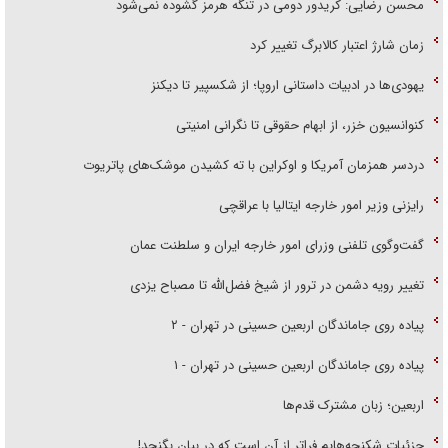
محسن رضایی: کریدور دومی در تنگه هرمز گشوده نمی‌شود
زمان شارژ اعتبار کالابرگ تغییر کرد
یهودی‌ها در ادبیات داستانی اروپا؛ از شکسپیر تا دیکنز
کنوانسیون خزر، از ابهام حقوقی تا نگرانی امنیتی
دردسر همزمان آمریکا و اوکراین با ته کشیدن موشک‌های پاتریوت
رایزنی وزیر امور خارجه ایتالیا با عراقچی
گفت‌وگوی تلفنی وزرای امور خارجه ایران و سلطنت عمان
تغییر رویه دشمن در ترور از شیخ فضل‌الله تا مصباح یزدی
پیاده روی جاماندگان اربعین حسینی در تهران - ۲
پیاده روی جاماندگان اربعین حسینی در تهران - ۱
اربعین؛ زبان مشترک قدم‌ها
جزئیات شکنجه‌هایم فراتر از آن است که در بیان بگنجد!