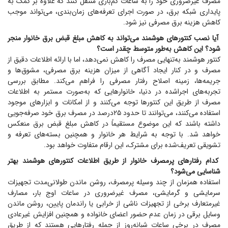
مصرف غیرضروری خود را به ساعات کم‌باری منتقل کنند که علاوه بر کمک به
پایداری شبکه برق، در صورت اجرای تعرفه‌های زمان‌بندی، می‌تواند موجب
کاهش هزینه برق مصرفی نیز شود.
آیا نصب کنتور‌های هوشمند می‌تواند به کاهش مبلغ قبض برق خانوار منجر
شود؟ این کاهش به‌طور متوسط چقدر است؟
کنتور هوشمند به‌تنهایی مصرف را کاهش نمی‌دهد، اما با ارائه اطلاعات دقیق از
مصرف و در کنار ایجاد آگاهی از میزان هزینه برق مصرفی، مشوق‌ها و
جریمه‌ها، زمینه اصلاح رفتار مصرفی را فراهم می‌کند. مطابق بررسی
تجربه‌های اجراشده در دنیا، خانوار‌هایی که به‌صورت مستمر به اطلاعات
مصرف از طریق این کنتور‌ها توجه می‌کنند و از امکانات و ابزار‌های موجود
استفاده می‌کنند، می‌توانند تا حدود ۲۵درصد در مصرف برق خود صرفه‌جویی
داشته باشند که این موضوع مستقیماً در کاهش مبلغ قبض برق منعکس
خواهد شد. با توجه به شرایط هر خانوار و همچنین بسته‌های تعرفه و
تشویقی تعریف‌شده برای مشترک، این ارقام متفاوت خواهد بود.
کدام رفتار‌های پرمصرف خانوار از طریق اطلاعات کنتور‌های هوشمند بهتر
شناسایی می‌شود؟
استفاده همزمان از چند وسیله پرمصرف، روشن ماندن طولانی‌مدت تجهیزات
سرمایشی و گرمایشی، مصرف غیرضروری در ساعات اوج بار، مصارف
غیرمتعارف برخی از تجهیزات ناشی از خرابی یا راندمان پایین، روشن ماندن
وسایل برقی در زمان عدم حضور اعضای خانواده و همچنین افزایش غیرعادی
مصرف در برخی ساعات شبانه‌روز از جمله رفتار‌هایی هستند که از طریق