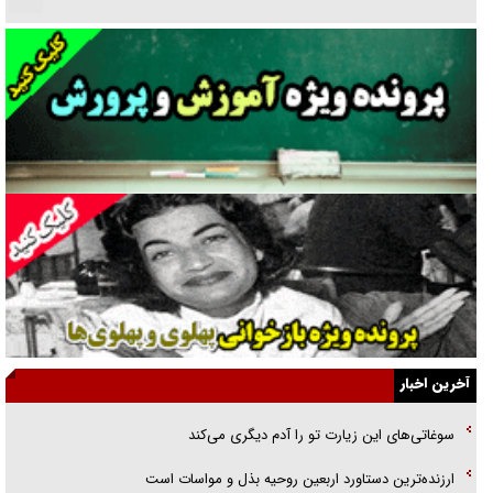
نسلی که آنلاین الگو می‌گیرد
گفت‌وگو با آیت‌الله جاودان/ جفای مخالفان مکانت معنوی رهبر شهید را
ارتقا می‌داد
راننده مست به قانون می‌خندد
همه آقای دوربینی شده‌ایم!
قصه ناتمام سرویس مدارس
آیا مقاومت فلسطین خلع‌سلاح می‌شود؟
الگوی وحدت‌آفرین در ادراک سیاست خارجی
آخرین اخبار
گفتگوی دکتر اخوان مدیرمسئول روزنامه جوان با برنامه تلویزیونی «نبرد
سوغاتی‌های این زیارت تو را آدم دیگری می‌کند
هرمز»
ارزنده‌ترین دستاورد اربعین روحیه بذل و مواسات است
امام حسین (ع) کشته سیرت‌های عصر جاهلی شد