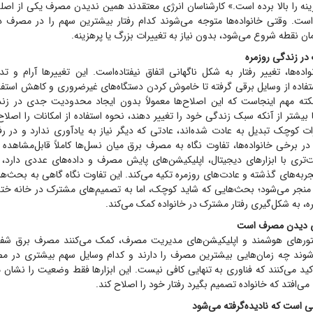
نه را بالا برده است.» کارشناسان انرژی معتقدند همین ندیدن مصرف یکی از اصلی‌
است. وقتی خانواده‌ها متوجه می‌شوند کدام رفتار بیشترین سهم را در مصرف دارد
 همان نقطه شروع می‌شود، بدون نیاز به تغییرات بزرگ یا پرهزینه.
ر زندگی روزمره
اده‌ها، تغییر رفتار به شکل ناگهانی اتفاق نیفتاده‌است. این تغییر‌ها آرام و تدر
تفاده از وسایل برقی گرفته تا خاموش کردن دستگاه‌های غیرضروری و کاهش استفا
ته مهم اینجاست که این اصلاح‌ها معمولاً بدون ایجاد محدودیت جدی در زند
ا بیشتر از آنکه سبک زندگی خود را تغییر دهند، نحوه استفاده از امکانات را اصلاح 
ت کوچک تبدیل به عادت شده‌اند، عادتی که دیگر نیاز به یادآوری ندارد و در رفتا
 در برخی خانواده‌ها، تفاوت نگاه به مصرف برق میان نسل‌ها کاملاً قابل‌مشاهد
حت‌تری با ابزار‌های دیجیتال، اپلیکیشن‌های پایش مصرف و داده‌های عددی دارد
تجربه‌های گذشته و عادت‌های روزمره تکیه می‌کند. این تفاوت نگاه گاهی به بحث‌ه
منجر می‌شود؛ بحث‌هایی که شاید کوچک، اما به تصمیم‌های مشترک در خانه خت
ره، به شکل‌گیری رفتار مشترک در خانواده کمک می‌کند.
رای دیدن مصرف است
 کنتور‌های هوشمند و اپلیکیشن‌های مدیریت مصرف، کمک می‌کنند مصرف برق شفا
 شوند چه زمان‌هایی بیشترین مصرف را دارند و کدام وسایل سهم بیشتری در مصر
کید می‌کنند که فناوری به تنهایی کافی نیست. این ابزار‌ها فقط وضعیت را نشان می
می‌افتد که خانواده تصمیم بگیرد رفتار خود را اصلاح کند.
است که نادیده‌گرفته می‌شود