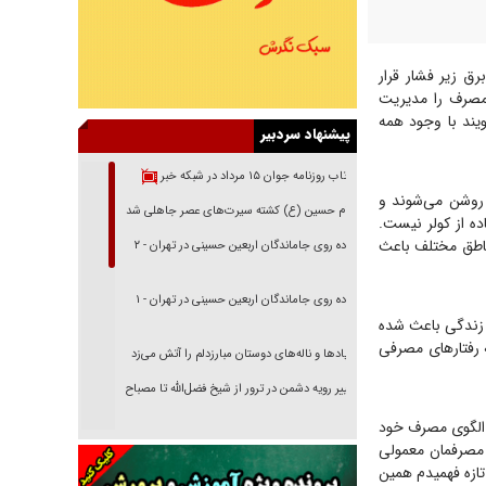
رق زیر فشار قرار
 مصرف را مدیریت
یند با وجود همه
پیشنهاد سردبیر
بازتاب روزنامه جوان ۱۵ مرداد در شبکه خبر
 روشن می‌شوند و
امام حسین (ع) کشته سیرت‌های عصر جاهلی شد
ه از کولر نیست.
ناطق مختلف باعث
پیاده روی جاماندگان اربعین حسینی در تهران - ۲
پیاده روی جاماندگان اربعین حسینی در تهران - ۱
 زندگی باعث شده
 رفتار‌های مصرفی
فریاد‌ها و ناله‌های دوستان مبارزدلم را آتش می‌زد
تغییر رویه دشمن در ترور از شیخ فضل‌الله تا مصباح
یزدی
ه الگوی مصرف خود
خرید قسطی اولش خنده و آخرش گریه است!
 مصرفمان معمولی
تازه فهمیدم همین
فوتبال و آن «بالا»!