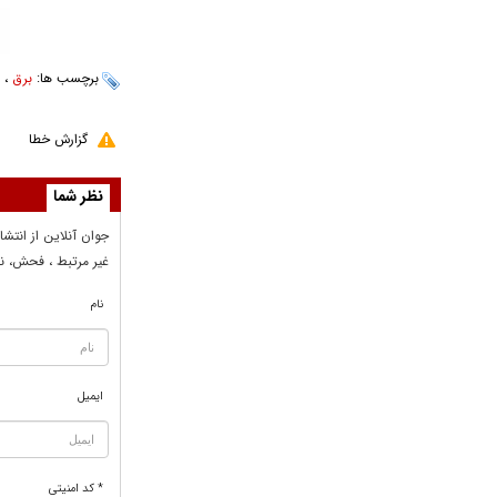
برچسب ها:
برق
،
ا
گزارش خطا
نظر شما
جوان آنلاين از انتشا
غير مرتبط ، فحش، نا
نام
ایمیل
* کد امنیتی