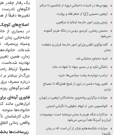
یک رفتار چقدر هزی
یهودی‌ها در ادبیات داستانی اروپا؛ از شکسپیر تا دیکنز
الگو‌های نادرست 
اربعین حسینی (ع) از منظر فقه و روایت
تغییر‌ها دقیقاً از
رایزنی وزیر امور خارجه ایتالیا با عراقچی
اصلاح‌های کوچک د
در بسیاری از خانو
محسن رضایی: کریدور دومی در تنگه هرمز گشوده
نمی‌شود
جابه‌جایی زمان اس
وسیله پرمصرف. نک
گفت‌وگوی تلفنی وزرای امور خارجه ایران و سلطنت
شده‌اند. خانواده‌ه
عمان
زمان، همین تغییرا
تنبیه متجاوز عملیاتی شد
نهادینه شده‌است.
دلتنگی نکرد و در مسیر جهاد تا شهادت ماند
معمولاً ارتباط را
بزرگ‌تر بیشتر بر 
ترامپ دوباره به پشت میانجی‌ها خزید
درباره مصرف برق 
تغییر رویه دشمن در ترور از شیخ فضل‌الله تا مصباح
گفت‌و‌گو‌های روزم
یزدی
فناوری آینه‌ای ب
جزئیات برگزاری پیاده‌روی جاماندگان اربعین در تهران
ابزار‌هایی مانند
کنوانسیون خزر، از ابهام حقوقی تا نگرانی امنیتی
خانواده‌ها متوجه
مذاکرات تنگه هرمز با عمان دوجانبه است؛ موضوعات
حال، کارشناسان تأ
ایران و آمریکا بعداً بررسی می‌شود
واقعی زمانی اتفاق 
جزئیات شکنجه‌هایم فراتر از آن است که در بیان
زیرساخت‌ها بخشی 
بگنجد!