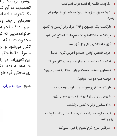
روشن می‌شود و ای
مقاومت نقشه راه آینده غرب آسیاست
تصمیم‌ها در آن نق
کارخانه رؤیاسازی هالیوود به خط تولید فراموشی
یک تجربه ساده است
رسید
همزمان از چند وسی
سوی دیگر، تجربه
بازگشت یک میلیون و ۹۷۴ هزار زائر اربعین به کشور
خانواده‌هایی که ت
فرهنگ با بخشنامه و نگاه قیم‌مآبانه اصلاح نمی‌شود
محدودیت، بلکه به
گزینه استقلال راهی گل گهر شد
تکرار می‌شود و دی
مصرف دقیقاً چگون
خرید قسطی اولش خنده و آخرش گریه است!
این تغییرات در ز
تنگه ملک ماست | این‌بار بدون حتی نظر امریکا
خانه‌ها نه فقط 
فلسطین مسئله نخست جهان اسلام به شمار می‌رود
زیرساختی گره خورد
توطئه علیه دولت اسپانیا؟!
منبع:
روزنامه جوان
بازیکن سابق پرسپولیس به آلومینیوم پیوست
خروج بازار اوراق امریکا از فرمان فدرال رزرو
۲.۸ میلیون زائر به کشور بازگشتند
قیمت گوسفند زنده ۳۰ درصد کاهش یافت؛ گوشت
ارزان نشد
اسرائیل طرح شرم‌الشیخ را قبول نمی‌کند