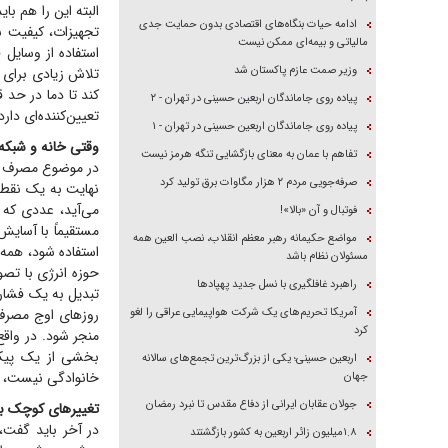
البته این را هم با
ادامه حیات بنگاه‌های اقتصادی بدون حمایت جدی
تجهیزات، کیفیت س
مالیاتی و بیمه‌ای ممکن نیست
استفاده از وسایل
وزیر صمت عازم پاکستان شد
تلاش زیادی برای ص
کند تا دما در حد 
پیاده روی جاماندگان اربعین حسینی در تهران - ۲
تعیین‌کننده‌ای دارد
پیاده روی جاماندگان اربعین حسینی در تهران - ۱
وقتی خانه و شبکه
تفاهم با عمان به معنای بازگشایی تنگه هرمز نیست
در موضوع مصرف برق
صرفه‌جویی مردم ۲ هزار مگاوات برق تولید کرد
نهایت به یک نقطه 
می‌آید، عددی که 
فوتبال و آن «بالا»!
مستقیماً با آسایش
مواضع حکیمانه رهبر معظم انقلاب، نصب العین همه
استفاده شود، همه 
مسئولان نظام باشد
حوزه انرژی با تص
راهبرد غافلگیری با نسل جدید پهپاد‌ها
تبدیل به یک فشار
آمریکا تحریم‌های یک شرکت هواپیمایی عراقی را لغو
روز‌های اوج مصرف
کرد
منجر شود. در واقع
بخشی از یک پیک
اربعین حسینی؛ یکی از بزرگ‌ترین تجمع‌های سالانه
خانوادگی نیست، بل
جهان
جولان عقابان ایرانی از دفاع مقدس تا نبرد رمضان
تغییر‌های کوچک ب
در آخر باید گفت، 
۱.۸میلیون زائر اربعین به کشور بازگشتند