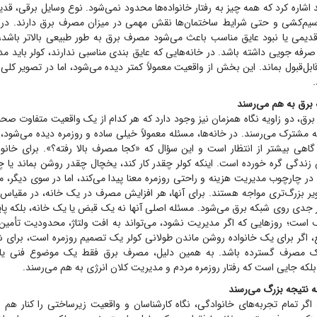
ید اشاره کرد که همه چیز به رفتار خانواده‌ها محدود نمی‌شود. نوع وسایل برقی، ق
یم‌کشی و حتی شرایط ساختمان‌ها نقش مهمی در میزان مصرف برق دارند. در ب
 قدیمی یا نبود عایق مناسب باعث می‌شود مصرف برق به طور طبیعی بالاتر باشد، 
رفه جویی داشته باشد. در خانه‌هایی که عایق بندی مناسبی ندارند، کولر باید مد
قابل‌قبول بماند. این بخش از واقعیت معمولاً کمتر دیده می‌شود، اما در تصویر 
.
 برق به هم می‌رسند
، دو زاویه نگاه همزمان نیز وجود دارد که هر کدام از یک واقعیت متفاوت صحبت
مشترک می‌رسند. در خانه‌ها، مسئله معمولاً خیلی ساده و روزمره دیده می‌شود،
گاهی بیشتر از انتظار است و این سؤال که «کجا مصرف بالا رفته؟». برای خانوا
 زندگی گره خورده است. اینکه کولر چقدر کار کند، یخچال چقدر روشن بماند یا 
در چارچوب مدیریت هزینه و راحتی روزمره معنا پیدا می‌کند، اما در سوی دیگر، م
ویر بزرگ‌تری مواجه هستند. برای آنها، هر افزایش مصرف در یک خانه، در مقیاس 
 جدی روی شبکه برق می‌شود. مسئله اصلی آنها نه یک قبض یا یک خانه، بلکه پای
 است؛ روز‌هایی که اگر مدیریت نشود، می‌تواند به افت ولتاژ، محدودیت تأمی
، اگر برای یک خانواده روشن ماندن طولانی کولر یک تصمیم روزمره است، برای ش
 مصرف گسترده باشد. به همین دلیل، مصرف برق فقط یک موضوع فنی یا
که جایی است که رفتار روزمره مردم و مدیریت کلان انرژی به هم می‌رسند.
ه نتیجه بزرگ می‌رسند
اگر تمام تجربه‌های خانوادگی، نگاه کارشناسان و واقعیت زیرساختی را کنار هم 