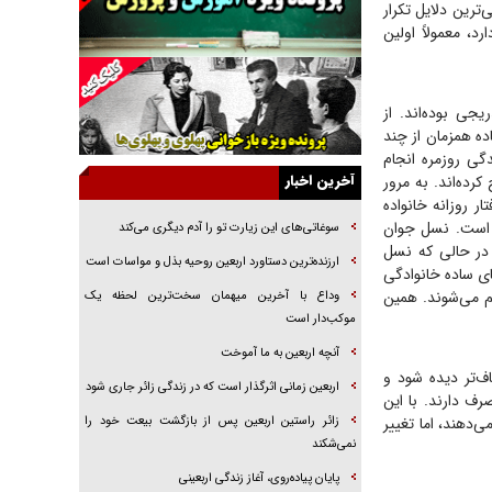
ترین دلایل تکرار
راهبرد غافلگیری با نسل جدید پهپاد‌ها
، معمولاً اولین
جنجال پزشکان تقلبی در صنعت زیبایی
یهودی‌ها در ادبیات داستانی اروپا؛ از شکسپیر تا
یجی بوده‌اند. از
دیکنز
ده همزمان از چند
گفت‌وگو با خواهر یکی از شهدای جنگ رمضان/
گی روزمره انجام
خواهرم فرمانده جهادی و اهل خدمت بی‌منت بود
آخرین اخبار
کرده‌اند. به مرور
ر روزانه خانواده
جزئیات شکنجه‌هایم فراتر از آن است که در بیان
ه است. نسل جوان
بگنجد!
سوغاتی‌های این زیارت تو را آدم دیگری می‌کند
، در حالی که نسل
گزارش «جوان» از قوانین سخت‌گیرانه ۶ قاره در
ارزنده‌ترین دستاورد اربعین روحیه بذل و مواسات است
ای ساده خانوادگی
برابر یورش به پاسگاه‌های پلیس
م می‌شوند. همین
وداع با آخرین میهمان سخت‌ترین لحظه یک
تحلیل ابعاد پیام رهبر انقلاب به حزب‌الله/ مقاومت
موکب‌دار است
نقشه راه آینده غرب آسیا
آنچه اربعین به ما آموخت
ف‌تر دیده شود و
اربعین زمانی اثرگذار است که در زندگی زائر جاری شود
ف دارند. با این
‌دهند، اما تغییر
زائر راستین اربعین پس از بازگشت بیعت خود را
نمی‌شکند
پایان پیاده‌روی، آغاز زندگی اربعینی