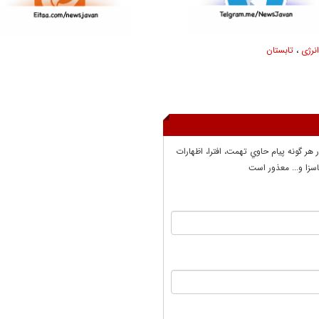
نرژی
،
تابستان
ر هر گونه پيام حاوي تهمت، افترا، اظهارات
سزا و... معذور است