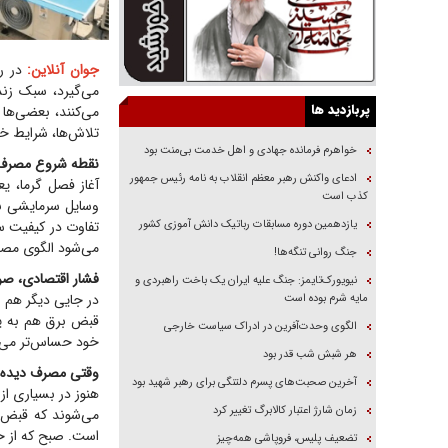
جوان آنلاین:
در رو
می‌گیرد، سبک زند
پربازدید ها
می‌کنند، بعضی‌ها
تلاش‌ها، شرایط خ
خواهرم فرمانده جهادی و اهل خدمت بی‌منت بود
نقطه شروع مصرف ب
ادعای واکنش رهبر معظم انقلاب به نامه رئیس جمهور
آغاز فصل گرما، ی
کذب است
وسایل سرمایشی بخ
یازدهمین دوره مسابقات رباتیک دانش آموزی کشور
تفاوت در کیفیت س
می‌شود الگوی مصرف
جنگ روانی تنگه‌ها!
فشار اقتصادی، صرف
نیویورک‌تایمز: جنگ علیه ایران یک باخت راهبردی و
در جایی دیگر هم 
مایه شرم بوده است
قبض برق هم به یکی
الگوی وحدت‌آفرین در ادراک سیاست خارجی
خود حساس‌تر می‌شو
هر شبش شب قدر بود
وقتی مصرف دیده 
آخرین صحبت‌های پسرم دلتنگی برای رهبر شهید بود
هنوز در بسیاری از
زمان شارژ اعتبار کالابرگ تغییر کرد
می‌شوند که قبض ب
است. صبح که از خا
تضعیف پلیس، فروپاشی همه‌چیز