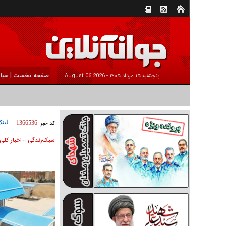
|
صفحه نخست
سیا
پنجشنبه ۱۵ مرداد ۱۴۰۵ -
2026 August 06
لینک
کد خبر:
1366536
سبک‌زندگی
اخبار کلی
»