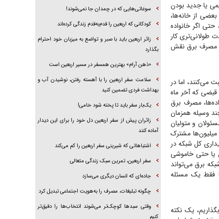
دیمی یا جدید بودن
سوغاتی‌هایی که در چمدان جا نمی‌شوند!
عضی از خانه‌ها،
کودکانی که اربعین را قدم‌به‌قدم زندگی کرده‌اند
حتی اگر خانواده
ت طولانی‌تری کار
زائر اربعین باید با صبر و تواضع به میزبان خود احترام
کلی مصرف برق نقش
بگذارد
«ذهن آرام» بهترین همسفر در مسیر اربعین است
سلامت سفر اربعین را با آهسته رفتن، نوشیدن آب و
 می‌کنند، اما در
بهداشت فردی تضمین کنید
 قبضی که آخر ماه
ده‌ها، مصرف برق
یک‌بار سفر باید تا پخته شود خامی!
چند وسیله همزمان
زائران پیش از سفر اربعین دل خود را برای این دیدار
سئولان و متولیان
آماده کنند
میلیون‌ها مشترک
داری کل شبکه در
اشتباهاتی که شیرینی سفر اربعین را کم می‌کند
ن یا حتی خاموشی
سفر اربعین، تمرین سبک زندگی متعالی
بکه برق می‌تواند
 فقط یک مسئله
جاده‌ای که انسان دیگری می‌سازد
چگونه تبلیغات، مصرف را به‌هویت اجتماعی تبدیل کرد
وقتی سبد‌ها کوچک‌تر می‌شوند انتخاب‌ها را دقیق‌تر
بگذاریم، یک نکته
کنیم