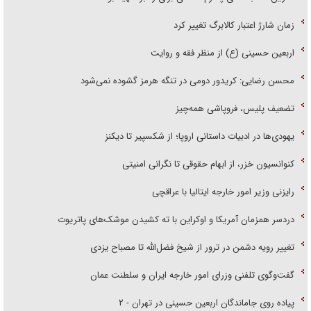
زمان شارژ اعتبار کالابرگ تغییر کرد
اربعین حسینی (ع) از منظر فقه و روایت
محسن رضایی: کریدور دومی در تنگه هرمز گشوده نمی‌شود
تضعیف پلیس، فروپاشی همه‌چیز
یهودی‌ها در ادبیات داستانی اروپا؛ از شکسپیر تا دیکنز
کنوانسیون خزر، از ابهام حقوقی تا نگرانی امنیتی
رایزنی وزیر امور خارجه ایتالیا با عراقچی
دردسر همزمان آمریکا و اوکراین با ته کشیدن موشک‌های پاتریوت
تغییر رویه دشمن در ترور از شیخ فضل‌الله تا مصباح یزدی
گفت‌وگوی تلفنی وزرای امور خارجه ایران و سلطنت عمان
پیاده روی جاماندگان اربعین حسینی در تهران - ۲