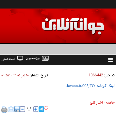
روزنامه جوان
نسخه اصلی
Toggle
navigation
کد خبر:
1366442
تاریخ انتشار:
۱۰ تير ۱۴۰۵ - ۰۹:۵۳
لینک کوتاه:
جامعه
اخبار كلی
»