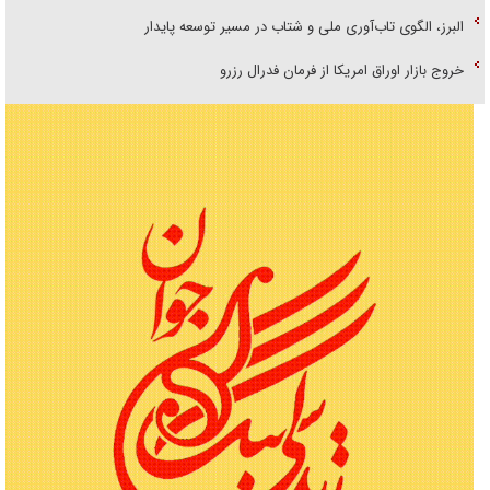
البرز، الگوی تاب‌آوری ملی و شتاب در مسیر توسعه پایدار
خروج بازار اوراق امریکا از فرمان فدرال رزرو