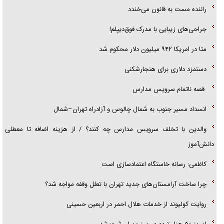
راننده مست به قانون می‌خندد
گزارش «جوان» از قوانین سخت‌گیرانه ۶ قاره در برابر یورش به پاسگاه‌های
جراحی‌های زیبایی با مدرک فوق‌دیپلم!
پلیس
متا در امریکا ۹۴۲ میلیون دلار محکوم شد
دستمزد دلاری برای هنجارشکنی
قصه ناتمام سرویس مدارس
انسداد مسیر جنوب به شمال چالوس و آزادراه تهران–شمال
والدین با تخلف سرویس مدارس چه کنند؟ / از هزینه اضافه تا معطلی
دانش‌آموز
کاظمی: رسانه خاستگاه اعتمادسازی است
چرا ساخت آرامستان‌های جدید تهران با تعلل وقفه مواجه شد؟
روایت کولیوند از خدمات هلال احمر در اربعین حسینی