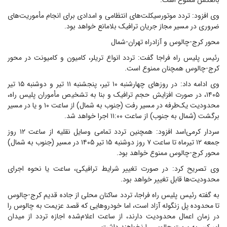
بالعکس ممنوع است.
وی افزود: تردد موتورسیکلت‌های انتظامی و امدادی برای انجام مأموریت‌های
ضروری در مسیر مجاز جریان ترافیک بلامانع خواهد بود.
محور کرج-چالوس و آزادراه تهران-شمال
رئیس پلیس راه فراجا گفت: تردد انواع تریلر، کامیون و کامیونت در محور
کرج-چالوس همچنان ممنوع است.
وی ادامه داد: در روزهای چهارشنبه ۱۰ تیر، پنجشنبه ۱۱ تیر و دوشنبه ۱۵ تیر
۱۴۰۵، در صورت افزایش حجم ترافیک و بنا به تشخیص مأموران پلیس راه،
محدودیت یک‌طرفه در مسیر رفت (جنوب به شمال) از ساعت ۱۰ و یا در مسیر
برگشت (شمال به جنوب) از ساعت ۱۱:۰۰ اجرا خواهد شد.
سردار کرمی‌اسد افزود: همچنین تردد تمامی وسایل نقلیه از ساعت ۱۲ روز
جمعه ۱۲ تیرماه تا ساعت ۷ روز دوشنبه ۱۵ تیر ۱۴۰۵ در مسیر (جنوب به شمال)
محور کرج-چالوس ممنوع خواهد بود.
وی تصریح کرد: در صورت تغییر شرایط ترافیکی، ساعت یا نحوه اجرای
محدودیت‌ها قابل تغییر خواهد بود.
به گفته رئیس پلیس راه فراجا، تردد ساکنان محلی از جاده قدیم کرج-چالوس
تا محدوده پل زنگوله آزاد است، اما خودروهایی که قصد عزیمت به چالوس را
در زمان اعمال محدودیت دارند، از ساعت اعلام‌شده اجازه تردد از میدان