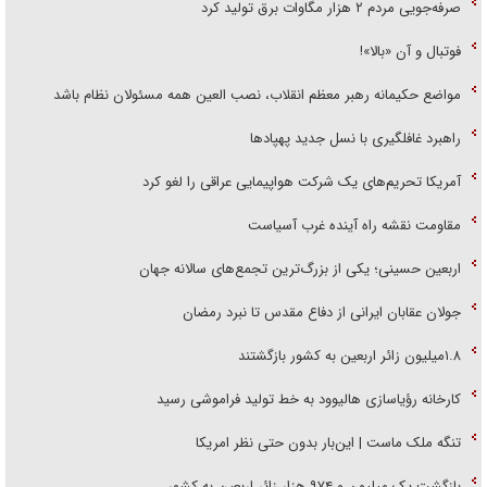
صرفه‌جویی مردم ۲ هزار مگاوات برق تولید کرد
فوتبال و آن «بالا»!
مواضع حکیمانه رهبر معظم انقلاب، نصب العین همه مسئولان نظام باشد
راهبرد غافلگیری با نسل جدید پهپاد‌ها
آمریکا تحریم‌های یک شرکت هواپیمایی عراقی را لغو کرد
مقاومت نقشه راه آینده غرب آسیاست
اربعین حسینی؛ یکی از بزرگ‌ترین تجمع‌های سالانه جهان
جولان عقابان ایرانی از دفاع مقدس تا نبرد رمضان
۱.۸میلیون زائر اربعین به کشور بازگشتند
کارخانه رؤیاسازی هالیوود به خط تولید فراموشی رسید
تنگه ملک ماست | این‌بار بدون حتی نظر امریکا
بازگشت یک میلیون و ۹۷۴ هزار زائر اربعین به کشور