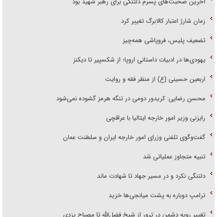
آخرین صحبت‌های پسرم دلتنگی برای رهبر شهید بود
زمان شارژ اعتبار کالابرگ تغییر کرد
تضعیف پلیس، فروپاشی همه‌چیز
یهودی‌ها در ادبیات داستانی اروپا؛ از شکسپیر تا دیکنز
اربعین حسینی (ع) از منظر فقه و روایت
محسن رضایی: کریدور دومی در تنگه هرمز گشوده نمی‌شود
رایزنی وزیر امور خارجه ایتالیا با عراقچی
گفت‌وگوی تلفنی وزرای امور خارجه ایران و سلطنت عمان
تنبیه متجاوز عملیاتی شد
دلتنگی نکرد و در مسیر جهاد تا شهادت ماند
ترامپ دوباره به پشت میانجی‌ها خزید
تغییر رویه دشمن در ترور از شیخ فضل‌الله تا مصباح یزدی