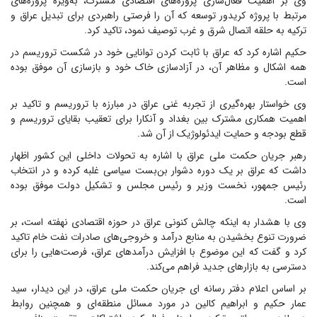
وی بر اهمیت فعال‌سازی پروژه‌های اقتصادی مشترک، به‌ویژه پروژه‌های
مرتبط با پروژه کریدور توسعه که آن را فرصتی راهبردی برای تبدیل عراق و
ترکیه به حلقه اتصال شرق و غرب توصیف نمود، تاکید کرد.
حکیم اشاره کرد که عراق با ثابت کردن توانایی خود در شکست تروریسم در
همه اشکال و مظاهر آن، در آزادسازی خاک خود و بازسازی آن موفق بوده
است.
وی خواستار بهره‌گیری از تجربه غنی عراق در مبارزه با تروریسم و تاکید بر
اهمیت همکاری مشترک بین بغداد و آنکارا برای تعقیب بقایای تروریسم و
قطع بودجه و حمایت ایدئولوژیک از آن شد.
رهبر جریان حکمت ملی عراق با اشاره به تحولات داخلی این کشور اظهار
داشت که عراق بر یک دوره دشوار بن‌بست سیاسی غلبه کرده و در انتخاب
رئیس جمهور، نخست وزیر و رئیس مجلس و تشکیل دولت موفق بوده
است.
وی با هشدار به اینکه چالش کنونی عراق در حوزه اقتصادی نهفته است، بر
ضرورت تنوع بخشیدن به منابع درآمد و خروجی‌های صادرات نفت خام تاکید
کرد و گفت که این موضوع با افزایش درآمدهای عراق، فرصت‌هایی را برای
دسترسی به بازارهای جدید فراهم می‌کند.
بر اساس اعلام دفتر رسانه ای جریان حکمت ملی عراق، در این دیدار، سید
عمار حکیم و ابراهیم کالین در مورد مسائل منطقه‌ای و همچنین روابط