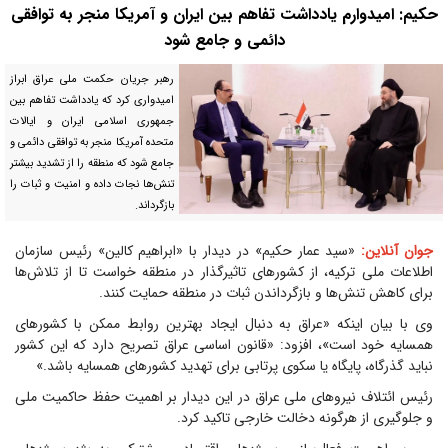
حکیم: امیدوارم یادداشت تفاهم بین ایران و آمریکا منجر به توافقی
دائمی و جامع شود
رهبر جریان حکمت ملی عراق ابراز
امیدواری کرد که یادداشت تفاهم بین
جمهوری اسلامی ایران و ایالات
متحده آمریکا منجر به توافقی دائمی و
جامع شود که منطقه را از تشدید بیشتر
تنش‌ها نجات داده و امنیت و ثبات را
بازگرداند.
جوان آنلاین:
«سید عمار حکیم» در دیدار با «ابراهیم کالین» رئیس سازمان
اطلاعات ملی ترکیه، از کشورهای تاثیرگذار در منطقه خواست تا از تلاش‌ها
برای کاهش تنش‌ها و بازگرداندن ثبات در منطقه حمایت کنند.
وی با بیان اینکه «عراق به دنبال ایجاد بهترین روابط ممکن با کشورهای
همسایه خود است»، افزود: «قانون اساسی عراق تصریح دارد که این کشور
نباید گذرگاه، پایگاه یا سکوی پرتابی برای تهدید کشورهای همسایه باشد.»
رئیس ائتلاف نیروهای ملی عراق در این دیدار بر اهمیت حفظ حاکمیت ملی
و جلوگیری از هرگونه دخالت خارجی تاکید کرد.