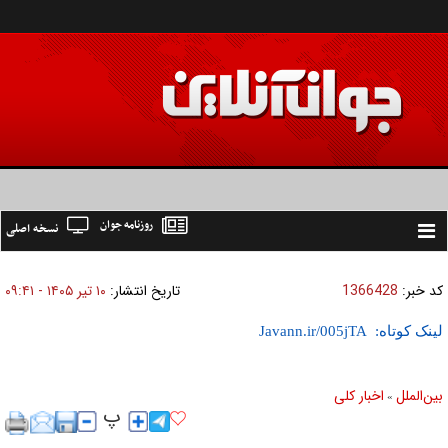
روزنامه جوان
نسخه اصلی
Toggle
navigation
کد خبر:
1366428
تاریخ انتشار:
۱۰ تير ۱۴۰۵ - ۰۹:۴۱
لینک کوتاه:
بين‌الملل
اخبار كلی
»