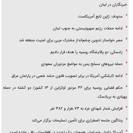
خبرنگاران در لبنان
مدودف: ژاپن تابع آمریکاست
ادامه حملات رژیم صهیونیستی به جنوب لبنان
مصر خواستار تدوین چشم‌انداز مشترک عربی برای امنیت منطقه شد
زلنسکی: دو پالایشگاه روسیه را هدف قرار دادیم
حمله نیرو‌های مسلح یمن به مواضع مزدوران سعودی
ادامه کارشکنی آمریکا در برابر تصویب قانون حشد شعبی در پارلمان عراق
حکم قضایی روسیه برای ۳۶ مزدور اوکراین از ۱۳ کشور/ دو کشته در حمله
پهپادی به بریانسک
افزایش شمار شهدای غزه به ۷۳ هزار و ۳۸۲ نفر
پنتاگون جلسه اضطراری برای تأمین تسلیحات برگزار می‌کند
آمریکا: داعش خوراسان همچنان یک تهدید در افغانستان باقی مانده است