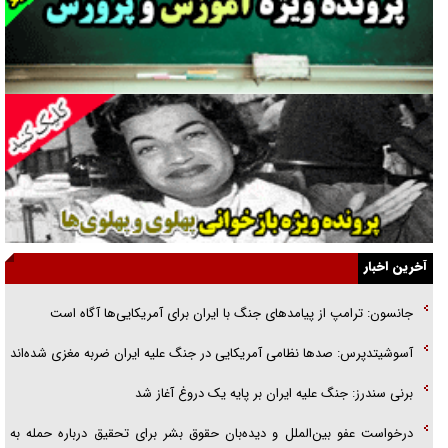
فوتبال و آن «بالا»!
راهبرد غافلگیری با نسل جدید پهپاد‌ها
جنجال پزشکان تقلبی در صنعت زیبایی
یهودی‌ها در ادبیات داستانی اروپا؛ از شکسپیر تا دیکنز
گفت‌وگو با خواهر یکی از شهدای جنگ رمضان/ خواهرم فرمانده جهادی و
اهل خدمت بی‌منت بود
جزئیات شکنجه‌هایم فراتر از آن است که در بیان بگنجد!
آخرین اخبار
گزارش «جوان» از قوانین سخت‌گیرانه ۶ قاره در برابر یورش به پاسگاه‌های
جانسون: ترامپ از پیامد‌های جنگ با ایران برای آمریکایی‌ها آگاه است
پلیس
آسوشیتدپرس: صد‌ها نظامی آمریکایی در جنگ علیه ایران ضربه مغزی شده‌اند
تحلیل ابعاد پیام رهبر انقلاب به حزب‌الله/ مقاومت نقشه راه آینده غرب آسیا
برنی سندرز: جنگ علیه ایران بر پایه یک دروغ آغاز شد
درخواست عفو بین‌الملل و دیده‌بان حقوق بشر برای تحقیق درباره حمله به