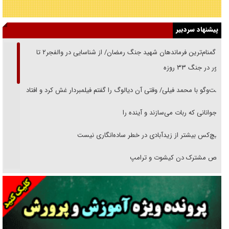
پیشنهاد سردبیر
از گمنام‌ترین فرماندهان شهید جنگ رمضان/ از شناسایی در والفجر۲ تا
حضور در جنگ ۳۳ روزه
گفت‌وگو با محمد فیلی/ وقتی آن دیالوگ را گفتم فیلمبردار غش کرد و افتاد
نوجوانانی که ربات می‌سازند و آینده را
هیچ‌کس بیشتر از زیدآبادی در خطر ساده‌انگاری نیست
رقص مشترک دن کیشوت و ترامپ
دنده دولت به واگذاری مسئله‌دار ایران‌خودرو/ خصوصی‌سازی یا انحصار؟
غریزه‌ی بقا و آقای باقی و رفقا
جراحی‌های زیبایی با مدرک فوق‌دیپلم! + گفت‌وگو با متهم