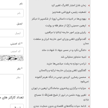
نام
زمان شارژ اعتبار کالابرگ تغییر کرد
تضعیف پلیس، فروپاشی همه‌چیز
یهودی‌ها در ادبیات داستانی اروپا؛ از شکسپیر تا دیکنز
ایمیل
اربعین حسینی (ع) از منظر فقه و روایت
رایزنی وزیر امور خارجه ایتالیا با عراقچی
گفت‌وگوی تلفنی وزرای امور خارجه ایران و سلطنت
عمان
* کد امنیتی
دلتنگی نکرد و در مسیر جهاد تا شهادت ماند
تنبیه متجاوز عملیاتی شد
ترامپ دوباره به پشت میانجی‌ها خزید
* نظر
گفتگوی تلفنی وزیران خارجه ترکیه و پاکستان
محسن رضایی: کریدور دومی در تنگه هرمز گشوده
نمی‌شود
جزئیات برگزاری پیاده‌روی جاماندگان اربعین در تهران
تغییر رویه دشمن در ترور از شیخ فضل‌الله تا مصباح
تعداد کارکتر های م
یزدی
ادامه حیات بنگاه‌های اقتصادی بدون حمایت جدی