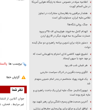
اطلاعیه سپاه در خصوص حمله به پایگاه هوایی آمریکا
در علی السالم کویت
هشدار عراقچی به بلغارستان؛ مشارکت در تجاوز
نظامی علیه ایران، مسئولیت‌آور است
جنگ روانی تنگه‌ها!
انهدام کامل سه فروند هواپیمای اف ۳۵ و ورود
خسارت سنگین به سه فروند دیگر در الازرق اردن
دستور عارف برای تدوین برنامه راهبردی دو سال آینده
دولت
تشییع شهید کاظمی ادای احترام به قهرمانی است که
بر عهد خود با میهن ایستاد
برچسب ها:
پاکستا
هر شبش شب قدر بود
الگوی وحدت‌آفرین در ادراک سیاست خارجی
گزارش خطا
یک فروند پهپاد متخاصم در بندر امام خمینی منهدم
شد
نظر شما
نیویورک‌تایمز: جنگ علیه ایران یک باخت راهبردی و
مایه شرم بوده است
جوان آنلاين از انتشا
آخرین صحبت‌های پسرم دلتنگی برای رهبر شهید بود
غير مرتبط ، فحش، نا
توافق ایران و عراق برای روان‌سازی سفر‌های زیارتی