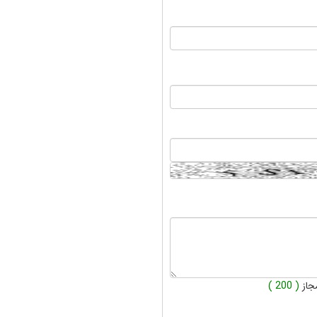
جاز
( 200 )