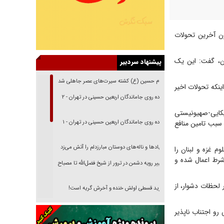
مون آخرین تحولات
ان، گفت: این یک
پیشنهاد سردبیر
امام حسین (ع) کشته سیرت‌های عصر جاهلی شد
ینکه تحولات اخیر
پیاده روی جاماندگان اربعین حسینی در تهران - ۲
یکایی-صهیونیستی
سبب تامین منافع
پیاده روی جاماندگان اربعین حسینی در تهران - ۱
فریاد‌ها و ناله‌های دوستان مبارزدلم را آتش می‌زد
 غزه و لبنان را
شرط اعمال شده و
تغییر رویه دشمن در ترور از شیخ فضل‌الله تا مصباح
یزدی
 لحظات دشوار، از
خرید قسطی اولش خنده و آخرش گریه است!
فوتبال و آن «بالا»!
و اجتناب ناپذیر
راهبرد غافلگیری با نسل جدید پهپاد‌ها