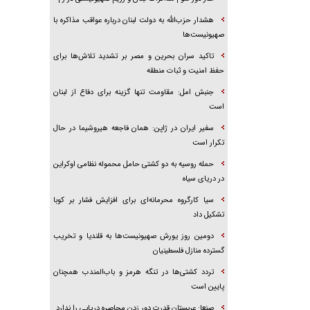
هشدار حزب‌الله به دولت لبنان درباره عواقب مذاکره با
صهیونیست‌ها
تاکید سران بحرین و مصر بر تشدید تلاش‌ها برای
حفظ امنیت و ثبات منطقه
جنبش امل: مقاومت تنها گزینه برای دفاع از لبنان
است
سفیر ایران در ژاپن: همان فاجعه هیروشیما در حال
تکرار است
حمله روسیه به دو کشتی حامل محموله نظامی اوکراین
در دریای سیاه
سیا کارگروه محرمانه‌ای برای افزایش فشار بر کوبا
تشکیل داد
دومین روز یورش صهیونیست‌ها به قلندیا و تخریب
گسترده منازل فلسطینیان
تردد کشتی‌ها در تنگه هرمز و باب‌المندب همچنان
پایین است
صنعا: عربستان قدرت دور زدن محاصره دریایی را ندارد