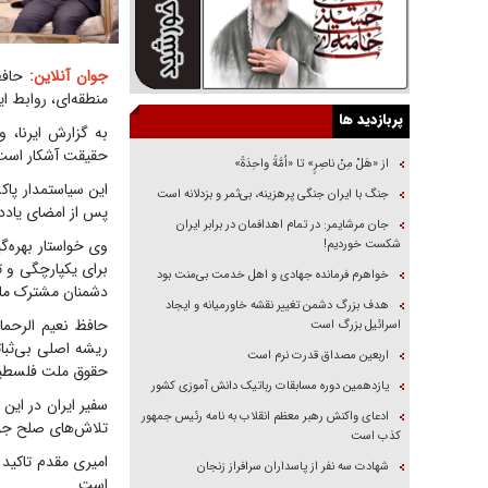
جوان آنلاین:
حافظ
منطقه‌ای، روابط ا
پربازدید ها
به گزارش ایرنا، 
حقیقت آشکار است ک
از «هَلْ مِنْ ناصِرٍ» تا «اُمَّةً واحِدَةً»
این سیاستمدار پاک
جنگ با ایران جنگی پرهزینه، بی‌ثمر و بزدلانه است
پس از امضای یاددا
جان مرشایمر: در تمام اهدافمان در برابر ایران
وی خواستار بهره‌
شکست خوردیم!
برای یکپارچگی و 
خواهرم فرمانده جهادی و اهل خدمت بی‌منت بود
دشمنان مشترک ما 
هدف بزرگ دشمن تغییر نقشه خاورمیانه و ایجاد
حافظ نعیم الرحما
اسرائیل بزرگ است
ریشه اصلی بی‌ثبا
اربعین مصداق قدرت نرم است
حقوق ملت فلسطین 
یازدهمین دوره مسابقات رباتیک دانش آموزی کشور
سفیر ایران در این
ادعای واکنش رهبر معظم انقلاب به نامه رئیس جمهور
تلاش‌های صلح جویا
کذب است
امیری مقدم تاکید
شهادت سه نفر از پاسداران سرافراز زنجان
است.