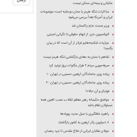
مالیاتی و بیمه‌ای ممکن نیست
مذاکرات تنگه هرمز با عمان دوجانبه است؛ موضوعات
ایران و آمریکا بعداً بررسی می‌شود
وزیر صمت عازم پاکستان شد
کنوانسیون خزر، از ابهام حقوقی تا نگرانی امنیتی
جزئیات شکنجه‌هایم فراتر از آن است که در بیان
بگنجد!
تفاهم با عمان به معنای بازگشایی تنگه هرمز نیست
صرفه‌جویی مردم ۲ هزار مگاوات برق تولید کرد
پیاده روی جاماندگان اربعین حسینی در تهران - ۱
پیاده روی جاماندگان اربعین حسینی در تهران - ۲
فوتبال و آن «بالا»!
مواضع حکیمانه رهبر معظم انقلاب، نصب العین همه
مسئولان نظام باشد
راهبرد غافلگیری با نسل جدید پهپاد‌ها
۱.۸میلیون زائر اربعین به کشور بازگشتند
جولان عقابان ایرانی از دفاع مقدس تا نبرد رمضان