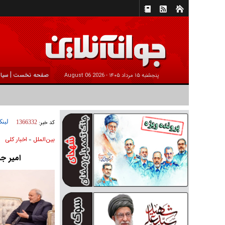
|
صفحه نخست
سیا
پنجشنبه ۱۵ مرداد ۱۴۰۵ -
2026 August 06
لینک
کد خبر:
1366332
بين‌الملل
اخبار كلی
»
امیر ج