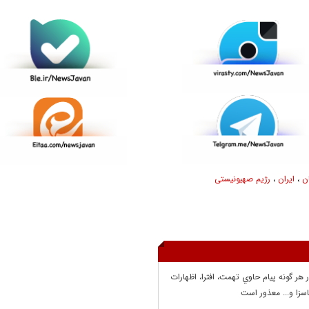
ن
،
ایران
،
رژیم صهیونیستی
ر هر گونه پيام حاوي تهمت، افترا، اظهارات
سزا و... معذور است