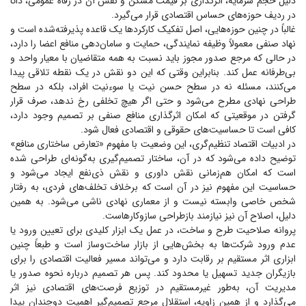
دلیل حجم سرمایه، اثرگذاری بر قیمت مسکن و نقش آن در رفاه عمومی، ذاتاً
در ردیف حوزه‌های حساس اقتصادی قرار می‌گیرد.
غالباً در چنین حوزه‌هایی، اصل تفکیک کارکرد‌ها یک قاعده پذیرفته‌شده است و
نهاد صنفی معمولاً وظیفه نمایندگی، حمایت و سامان‌دهی منافع اعضا را دارد،
در حالی که مرجع صدور مجوز باید نسبت به همه متقاضیان با معیار واحد و
بی‌طرفانه عمل کند. بنابراین وقتی که این دو نقش در یک نقطه تلاقی پیدا
می‌کنند، مسئله نه در سطح حسن نیت یا سوءنیت افراد، بلکه در سطح
طراحی نهادی مطرح می‌شود و حتی اگر هیچ تخلفی رخ ندهد، صرف قرار
گرفتن در موقعیتی که امکان اثرگذاری منافع صنفی بر تصمیم وجود دارد،
کافی است تا حساسیت‌های حقوقی و اقتصادی فعال شود.
در ادبیات اقتصاد تنظیم‌گری، این وضعیت با مفهوم «تعارض ساختاری منافع»
توضیح داده می‌شود که در آن، ساختار تصمیم‌گیری به‌گونه‌ای طراحی شده
است که امکان هم‌زمانی نقش داوری و نقش ذی‌نفع ایجاد می‌شود و
حساسیت این مفهوم نیز در آن است که برخلاف تخلف‌های فردی، به رفتار
شخص خاصی وابسته نیست و از معماری نهادی ناشی می‌شود. به همین
دلیل، اصلاح آن نیز نیازمند بازطراحی سازوکارهاست.
پروانه صلاحیت طرح و ساخت، در عمل یک ابزار کلیدی برای تعیین ورود یا
عدم ورود شرکت‌ها به بخش‌هایی از بازار ساخت‌وساز است و طبعاً چنین
ابزاری اثر مستقیم بر رقابت دارد و می‌تواند مسیر فعالیت اقتصادی را برای
بازیگران جدید تسهیل یا محدود کند. پس هر تصمیم درباره نحوه صدور یا
مدیریت آن، به‌طور غیرمستقیم در توزیع فرصت‌های اقتصادی نیز اثر
می‌گذارد و از همین زاویه، استقلال مرجع تصمیم‌گیر اهمیت دوچندان پیدا