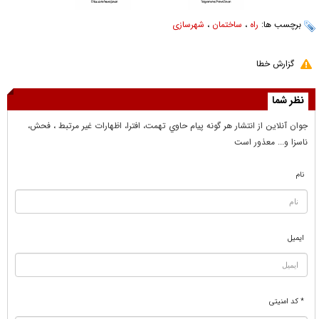
برچسب ها:
راه
،
ساختمان
،
شهرسازی
گزارش خطا
نظر شما
جوان آنلاين از انتشار هر گونه پيام حاوي تهمت، افترا، اظهارات غير مرتبط ، فحش،
ناسزا و... معذور است
نام
ایمیل
* کد امنیتی