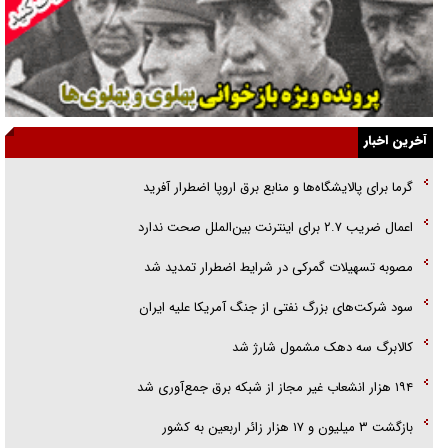
راهبرد غافلگیری با نسل جدید پهپاد‌ها
جنجال پزشکان تقلبی در صنعت زیبایی
یهودی‌ها در ادبیات داستانی اروپا؛ از شکسپیر تا دیکنز
گفت‌وگو با خواهر یکی از شهدای جنگ رمضان/ خواهرم فرمانده جهادی و
آخرین اخبار
اهل خدمت بی‌منت بود
گرما برای پالایشگاه‌ها و منابع برق اروپا اضطرار آفرید
جزئیات شکنجه‌هایم فراتر از آن است که در بیان بگنجد!
اعمال ضریب ۲.۷ برای اینترنت بین‌الملل صحت ندارد
گزارش «جوان» از قوانین سخت‌گیرانه ۶ قاره در برابر یورش به پاسگاه‌های
مصوبه تسهیلات گمرکی در شرایط اضطرار تمدید شد
پلیس
سود شرکت‌های بزرگ نفتی از جنگ آمریکا علیه ایران
کالابرگ سه دهک مشمول شارژ شد
۱۹۴ هزار انشعاب غیر مجاز از شبکه برق جمع‌آوری شد
بازگشت ۳ میلیون و ۱۷ هزار زائر اربعین به کشور