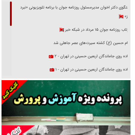
گفتگوی دکتر اخوان مدیرمسئول روزنامه جوان با برنامه تلویزیونی «نبرد
هرمز»
بازتاب روزنامه جوان ۱۵ مرداد در شبکه خبر
امام حسین (ع) کشته سیرت‌های عصر جاهلی شد
پیاده روی جاماندگان اربعین حسینی در تهران - ۲
پیاده روی جاماندگان اربعین حسینی در تهران - ۱
فریاد‌ها و ناله‌های دوستان مبارزدلم را آتش می‌زد
تغییر رویه دشمن در ترور از شیخ فضل‌الله تا مصباح یزدی
خرید قسطی اولش خنده و آخرش گریه است!
فوتبال و آن «بالا»!