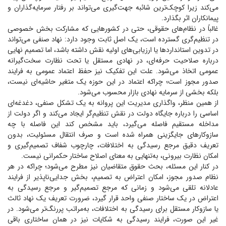
می‌کند زیرا کوچک‌ترین شائبه جهت‌گیری می‌تواند بر رفتار سرمایه‌گذاران و
پیمانکاران اثر بگذارد.
غالباً در نظام‌های حقوقی، حتی در کشور‌هایی که مشارکت بخش خصوصی
در تنظیم‌گری گسترده است، یک اصل ثابت وجود دارد: نهاد صنفی می‌تواند
در تدوین استاندارد‌ها یا ارزیابی‌های اولیه نقش داشته باشد، اما تصمیم نهایی
درباره صلاحیت حرفه‌ای، در نهادی مستقل یا تحت نظارت سخت‌گیرانه
عمومی اتخاذ می‌شود. علت این تفکیک نیز حفظ اعتماد عمومی به فرایند
صدور مجوز است؛ چراکه اعتماد در این حوزه یک متغیر حاشیه‌ای نیست،
بلکه بخشی از سرمایه نهادی بازار محسوب می‌شود.
از همین منظر، واگذاری مدیریت این پروانه به یک تشکل صنفی، دغدغه‌ای
اساسی را درباره جایگاه دولت در نقش تنظیم‌گر ایجاد می‌کند و اگر دولت از
مداخله مستقیم فاصله می‌گیرد، باید مشخص کند این فاصله با چه
سازوکار‌های جایگزینی همراه شده است و صرف انتقال مسئولیت، بدون
تعریف دقیق مرجع رسیدگی به اختلافات، چارچوب شفاف تصمیم‌گیری و
امکان نظارت بیرونی، به‌تنهایی به معنای اصلاح ساختار حکمرانی نیست.
در کنار این مسئله، بحث حقوق متقاضیان نیز مطرح می‌شود؛ چراکه در هر
نظام صدور مجوز، امکان اعتراض به تصمیم، بخش جدایی‌ناپذیر از فرایند
عادلانه تلقی می‌شود و زمانی که مرجع تصمیم‌گیر و مرجع رسیدگی به
اعتراض در یک ساختار صنفی واحد قرار گیرد، ضرورت تعریف یک نهاد ثالث
یا سازوکار مستقل برای رسیدگی به اختلافات، به‌مراتب پررنگ‌تر می‌شود. در
غیر این صورت، فرایند رسیدگی به شکایات نیز در همان ساختاری باقی