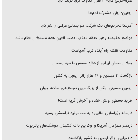
صرفه‌جویی مردم ۲ هزار مگاوات برق تولید کرد
اربعین؛ زبان مشترک قدم‌ها
آمریکا تحریم‌های یک شرکت هواپیمایی عراقی را لغو کرد
مواضع حکیمانه رهبر معظم انقلاب، نصب العین همه مسئولان نظام باشد
مقاومت نقشه راه آینده غرب آسیاست
جولان عقابان ایرانی از دفاع مقدس تا نبرد رمضان
بازگشت ۳ میلیون و ۱۷ هزار زائر اربعین به کشور
اربعین حسینی؛ یکی از بزرگ‌ترین تجمع‌های سالانه جهان
خرید قسطی اولش خنده و آخرش گریه است!
کارخانه رؤیاسازی هالیوود به خط تولید فراموشی رسید
دردسر همزمان آمریکا و اوکراین با ته کشیدن موشک‌های پاتریوت
۱.۸میلیون زائر اربعین به کشور بازگشتند