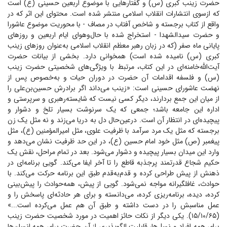
حضرت زینب کبری (س) و گفتار‌هایی با موضوع اربعین حسینی (ع) است
که ازسوی انتشارات انقلاب اسلامی منتشر شده است. محتوای این اثر که در
واقع از کتاب برجسته و شاخص آفتاب در مصاف - با محوریت موضوع عاشورا
و حضرت سیدالشهدا - استخراج شده با حال‌و‌هوای ایام اربعین و روز‌های
پایانی ماه صفر (که در زبان رهبر معظم انقلاب اسلامی به‌عنوان روز‌های زینب
کبری (س) نامیده شده است) همخوانی دارد. بخشی از بیانات حضرت
آیت‌الله‌خامنه‌ای در این کتاب، مرتبط با ویژگی‌های شخصیتی حضرت زینب
(س) و فلسفه اقدامات آن حضرت در دوران حیات و به‌خصوص پس از
نهضت عاشورای حسینی است: «زینب می‌داند اگر برادرش حسین‌بن‌علی را
از میان این جمع بردارند، دیگر کسی نیست که شایسته‌رهبری و سرپرستی و
اداره این جامعه باشد؛ جمعی که یک سرنوشت بسیار تلخ و دشوار و
پیچیده‌ای در انتظار آن است. درعین‌حال دل به دریا می‌زند و نه مثل یک زن
برجسته که مثل یک مرد سرآمد با ظرفیت علوی، مثل امیرالمؤمنین (ع)، مثل
پیغمبر (ص) مثل خود امام حسین (ع)، در این حد ظرفیت نشان می‌دهد و
وارد این میدان بسیار پیچیده و دشوار می‌شود. بعد در تمام مراحل، نقش یک
حکیم شجاع قدرتمند پرجذبه قاطع را تا آخر ایفا می‌کند. گویی برنامه‌ای در
ذهنش از پیش طراحی کرده و قدم‌به‌قدم طبق این برنامه حرکت می‌کند. با
حوادث، غافلگیرانه مواجه نمی‌شود. گویی از پیش، همه‌حوادث را پیش‌بینی
کرده، دیده، برنامه‌ریزی کرده، می‌دانسته و برای هر حادثه‌ای پاسخش را و
عمل مناسبش را در دست داشته و طبق آن هم عمل می‌کرده است...»
(۱۵/۱۰/۶۵). یکی دیگر از نکات حائز اهمیت در مورد شخصیت حضرت زینب
برای همه افراد و نسل‌ها، قابلیت الگوپذیری از آن حضرت برای همه انسان‌ها