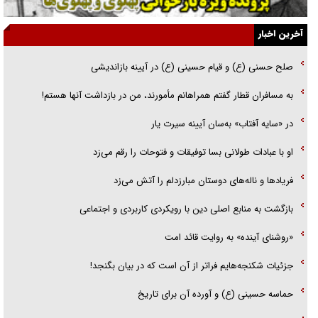
گفت‌وگو با خواهر یکی از شهدای جنگ رمضان/ خواهرم فرمانده جهادی و
آخرین اخبار
اهل خدمت بی‌منت بود
صلح حسنی (ع) و قیام حسینی (ع) در آیینه بازاندیشی
جزئیات شکنجه‌هایم فراتر از آن است که در بیان بگنجد!
به مسافران قطار گفتم همراهانم مأمورند، من در بازداشت آنها هستم!
گزارش «جوان» از قوانین سخت‌گیرانه ۶ قاره در برابر یورش به پاسگاه‌های
در «سایه آفتاب» به‌سان آیینه سیرت یار
پلیس
او با عبادات طولانی بسا توفیقات و فتوحات را رقم می‌زد
فریاد‌ها و ناله‌های دوستان مبارزدلم را آتش می‌زد
بازگشت به منابع اصلی دین با رویکردی کاربردی و اجتماعی
«روشنای آینده» به روایت قائد امت
جزئیات شکنجه‌هایم فراتر از آن است که در بیان بگنجد!
حماسه حسینی (ع) و آورده آن برای تاریخ