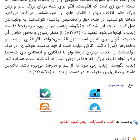
است: «این زن است که الگوست. الگو برای همه مردان بزرگ عالم و زنان
بزرگ عالم. انقلاب نبوی و انقلاب علوی را آسیب‌شناسی می‌کند؛ می‌گوید
شما‌ها نتوانستید در فتنه، حق را تشخیص بدهید؛ نتوانستید به وظیفه‌تان
عمل کنید. نتیجه این شد که جگرگوشه پیغمبر سرش روی نیزه رفت! عظمت
زینب را اینجا می‌شود فهمید...» (۱/۲/۸۹). از منظر رهبری و به‌طور خاص، آن
حضرت الگویی برای بانوان است: «زن الگو می‌خواهد. اگر الگوی او زینب و
فاطمه‌زهرا (س) باشند، کارش عبارت است از فهم درست، هوشیاری در درک
موقعیت‌ها و انتخاب بهترین کارها، ولو با فداکاری و ایستادن پای همه‌چیز
برای انجام تکلیف بزرگی که خدا بر دوش انسان‌ها گذاشته است، همراه باشد.
زینب الگوست. زینب زنی نبود که از علم و معرفت بی‌بهره باشد. بالاترین
علم‌ها و صافی‌ترین معرفت‌ها در دست او بود...» (۲۲/۸/۷۰).»
منبع:
روزنامه جوان
برچسب ها:
کتاب
،
انتشارات
،
رهبر شهید انقلاب
گزارش خطا