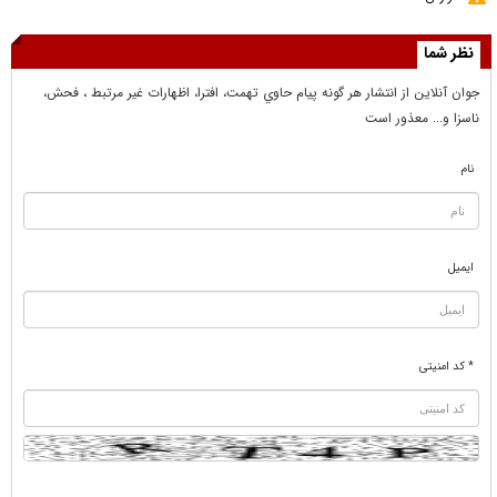
نظر شما
جوان آنلاين از انتشار هر گونه پيام حاوي تهمت، افترا، اظهارات غير مرتبط ، فحش،
ناسزا و... معذور است
نام
ایمیل
* کد امنیتی