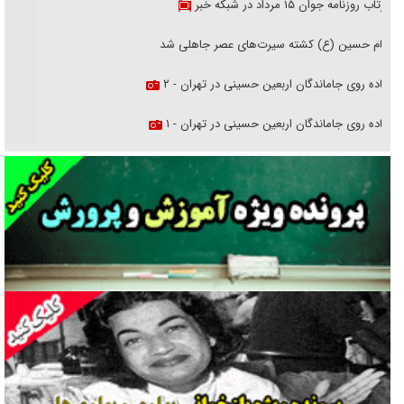
بازتاب روزنامه جوان ۱۵ مرداد در شبکه خبر
امام حسین (ع) کشته سیرت‌های عصر جاهلی شد
پیاده روی جاماندگان اربعین حسینی در تهران - ۲
پیاده روی جاماندگان اربعین حسینی در تهران - ۱
فریاد‌ها و ناله‌های دوستان مبارزدلم را آتش می‌زد
تغییر رویه دشمن در ترور از شیخ فضل‌الله تا مصباح یزدی
خرید قسطی اولش خنده و آخرش گریه است!
فوتبال و آن «بالا»!
راهبرد غافلگیری با نسل جدید پهپاد‌ها
جنجال پزشکان تقلبی در صنعت زیبایی
یهودی‌ها در ادبیات داستانی اروپا؛ از شکسپیر تا دیکنز