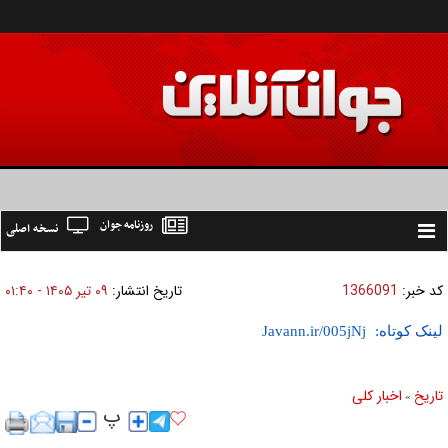
روزنامه جوان
نسخه اصلی
Toggle
navigation
کد خبر:
1366091
تاریخ انتشار:
۰۹ تير ۱۴۰۵ - ۰۱:۴۰
لینک کوتاه:
تاریخ
اخبار کلی
»