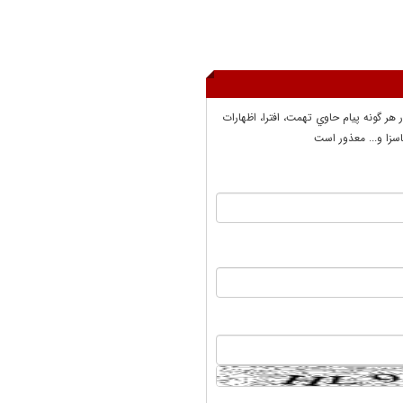
ر هر گونه پيام حاوي تهمت، افترا، اظهارات
سزا و... معذور است