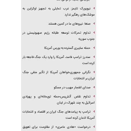
نیویورک تایمز: غرب تمایلی به تجهیز اوکراین به
موشک‌های رهگیر ندارد
صنعا: نیروهای ما در کمین‌ هستند
تداوم تحرکات توسعه طلبانه رژیم صهیونیستی در
جنوب سوریه
حمله سایبری گسترده به بورس آمریکا
سندرز: ترامپ فاسد، آمریکا را وارد یک جنگ فاجعه بار
کرده است
نگرانی جمهوری‌خواهان آمریکا از تأثیر منفی جنگ
ایران بر انتخابات
صدای انفجار مهیب در مسکو
تداوم نقض آتش‌بس؛حمله توپخانه‌ای و پهپادی
اسرائیل به چند شهرک در لبنان
ترامپ به پیامدهای جنگ ایران بر اقتصاد و انتخابات
آمریکا اذعان کرده است
درخواست «هادی عامری» از مقاومت برای تعویق