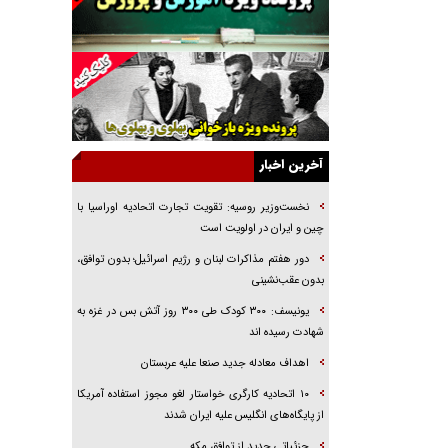
خرید قسطی اولش خنده و آخرش گریه است!
فوتبال و آن «بالا»!
راهبرد غافلگیری با نسل جدید پهپاد‌ها
جنجال پزشکان تقلبی در صنعت زیبایی
یهودی‌ها در ادبیات داستانی اروپا؛ از شکسپیر تا
دیکنز
آخرین اخبار
گفت‌وگو با خواهر یکی از شهدای جنگ رمضان/
خواهرم فرمانده جهادی و اهل خدمت بی‌منت بود
نخست‌وزیر روسیه:‌ تقویت تجارت اتحادیه اوراسیا با
چین و ایران در اولویت است
جزئیات شکنجه‌هایم فراتر از آن است که در بیان
بگنجد!
دور هفتم مذاکرات لبنان و رژیم اسرائیل؛ بدون توافق،
بدون عقب‌نشینی
گزارش «جوان» از قوانین سخت‌گیرانه ۶ قاره در
برابر یورش به پاسگاه‌های پلیس
یونیسف: ۳۰۰ کودک طی ۳۰۰ روز آتش بس در غزه به
شهادت رسیده اند
اهداف معادله جدید صنعا علیه عربستان
۱۰ اتحادیه کارگری خواستار لغو مجوز استفاده آمریکا
از پایگاه‌های انگلیس علیه ایران شدند
جزئیاتی جدید از توافق مکه