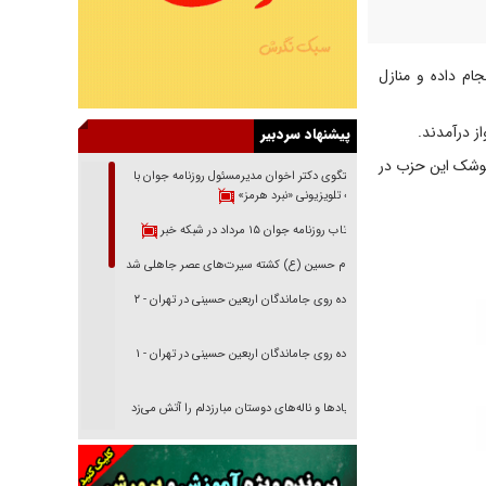
ام داده و منازل
ز درآمدند.
پیشنهاد سردبیر
موشک این حزب در
گفتگوی دکتر اخوان مدیرمسئول روزنامه جوان با
برنامه تلویزیونی «نبرد هرمز»
بازتاب روزنامه جوان ۱۵ مرداد در شبکه خبر
امام حسین (ع) کشته سیرت‌های عصر جاهلی شد
پیاده روی جاماندگان اربعین حسینی در تهران - ۲
پیاده روی جاماندگان اربعین حسینی در تهران - ۱
فریاد‌ها و ناله‌های دوستان مبارزدلم را آتش می‌زد
تغییر رویه دشمن در ترور از شیخ فضل‌الله تا مصباح
یزدی