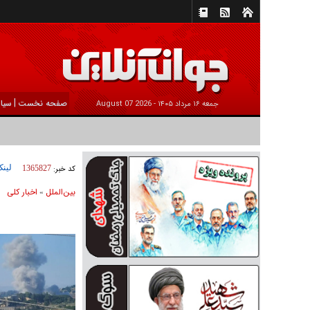
|
صفحه نخست
سیا
جمعه ۱۶ مرداد ۱۴۰۵ -
2026 August 07
لینک
کد خبر:
1365827
بين‌الملل
اخبار كلی
»