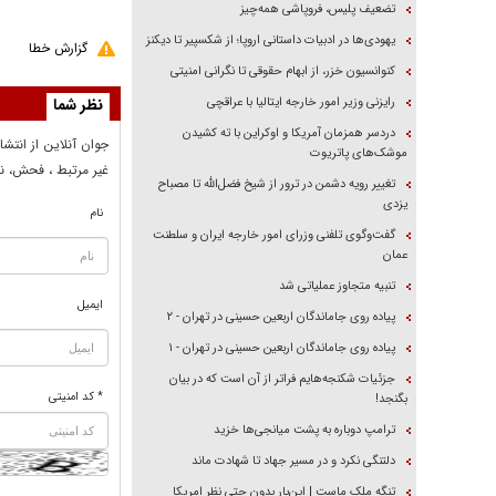
تضعیف پلیس، فروپاشی همه‌چیز
یهودی‌ها در ادبیات داستانی اروپا؛ از شکسپیر تا دیکنز
گزارش خطا
کنوانسیون خزر، از ابهام حقوقی تا نگرانی امنیتی
رایزنی وزیر امور خارجه ایتالیا با عراقچی
نظر شما
دردسر همزمان آمریکا و اوکراین با ته کشیدن
جوان آنلاين از انتشا
موشک‌های پاتریوت
غير مرتبط ، فحش، نا
تغییر رویه دشمن در ترور از شیخ فضل‌الله تا مصباح
یزدی
نام
گفت‌وگوی تلفنی وزرای امور خارجه ایران و سلطنت
عمان
تنبیه متجاوز عملیاتی شد
ایمیل
پیاده روی جاماندگان اربعین حسینی در تهران - ۲
پیاده روی جاماندگان اربعین حسینی در تهران - ۱
جزئیات شکنجه‌هایم فراتر از آن است که در بیان
* کد امنیتی
بگنجد!
ترامپ دوباره به پشت میانجی‌ها خزید
دلتنگی نکرد و در مسیر جهاد تا شهادت ماند
تنگه ملک ماست | این‌بار بدون حتی نظر امریکا