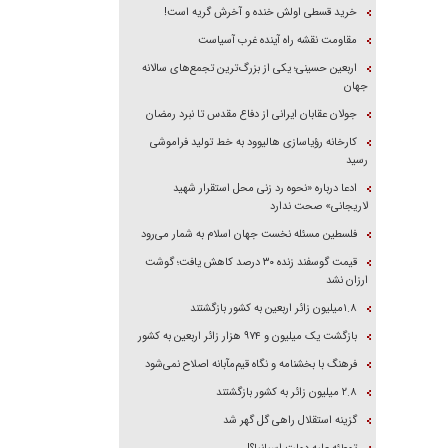
خرید قسطی اولش خنده و آخرش گریه است!
مقاومت نقشه راه آینده غرب آسیاست
اربعین حسینی؛ یکی از بزرگ‌ترین تجمع‌های سالانه
جهان
جولان عقابان ایرانی از دفاع مقدس تا نبرد رمضان
کارخانه رؤیاسازی هالیوود به خط تولید فراموشی
رسید
ادعا درباره «نحوه رد زنی محل استقرار شهید
لاریجانی» صحت ندارد
فلسطین مسئله نخست جهان اسلام به شمار می‌رود
قیمت گوسفند زنده ۳۰ درصد کاهش یافت؛ گوشت
ارزان نشد
۱.۸میلیون زائر اربعین به کشور بازگشتند
بازگشت یک میلیون و ۹۷۴ هزار زائر اربعین به کشور
فرهنگ با بخشنامه و نگاه قیم‌مآبانه اصلاح نمی‌شود
۲.۸ میلیون زائر به کشور بازگشتند
گزینه استقلال راهی گل گهر شد