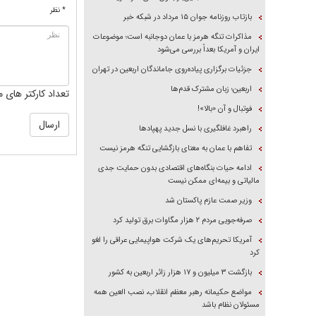
* نظر
بازتاب روزنامه جوان ۱۵ مرداد در شبکه خبر
مذاکرات تنگه هرمز با عمان دوجانبه است؛ موضوعات
ایران و آمریکا بعداً بررسی می‌شود
جزئیات برگزاری پیاده‌روی جاماندگان اربعین در تهران
اربعین؛ زبان مشترک قدم‌ها
تعداد کارکتر های م
فوتبال و آن «بالا»!
راهبرد غافلگیری با نسل جدید پهپاد‌ها
تفاهم با عمان به معنای بازگشایی تنگه هرمز نیست
ادامه حیات بنگاه‌های اقتصادی بدون حمایت جدی
مالیاتی و بیمه‌ای ممکن نیست
وزیر صمت عازم پاکستان شد
صرفه‌جویی مردم ۲ هزار مگاوات برق تولید کرد
آمریکا تحریم‌های یک شرکت هواپیمایی عراقی را لغو
کرد
بازگشت ۳ میلیون و ۱۷ هزار زائر اربعین به کشور
مواضع حکیمانه رهبر معظم انقلاب، نصب العین همه
مسئولان نظام باشد