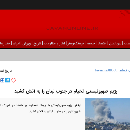
|
|
|
|
|
|
|
|
|
ست
بين‌الملل
اقتصاد
جامعه
فرهنگ‌و‌هنر
ایثار و مقاومت
تاریخ
ورزش
ايران
چندرسان
 کوتاه:
تاریخ انت
رژیم صهیونیستی الخیام در جنوب لبنان را به آتش کشید
ارتش رژیم صهیونیستی با ایجاد انفجارهای متعدد در شهرک ال
شهروندان را در جنوب لبنان به آتش کشید.