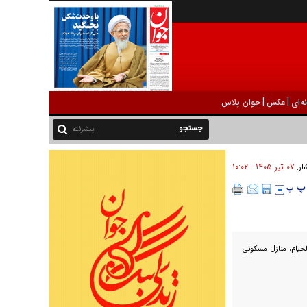
|
|
ه‌ای
عکس
جوان پلاس
پیشرفته
۰۷ تير ۱۴۰۵ - ۱۰:۰۲
شار:
خیام، منازل مسکونی