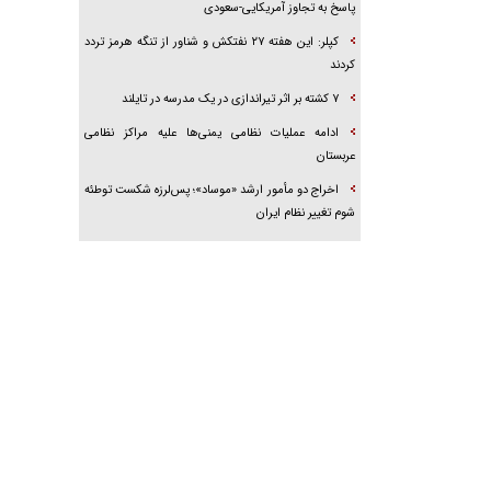
پاسخ به تجاوز آمریکایی-سعودی
کپلر: این هفته ۲۷ نفتکش و شناور از تنگه هرمز تردد
کردند
۷ کشته بر اثر تیراندازی در یک مدرسه در تایلند
ادامه عملیات نظامی یمنی‌ها علیه مراکز نظامی
عربستان
اخراج دو مأمور ارشد «موساد»؛ پس‌لرزه شکست توطئه
شوم تغییر نظام ایران