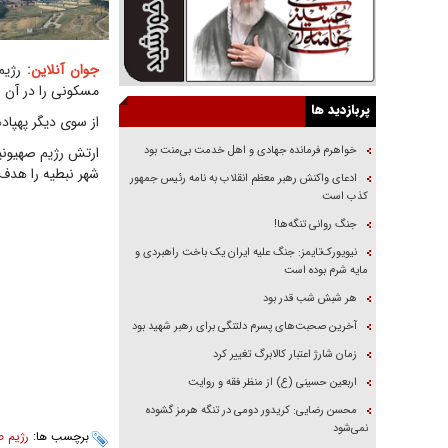
جوان آنلاین:
رژیم 
مسکونی را در آن 
پربازدید ها
از سوی دیگر پهپاد
خواهرم فرمانده جهادی و اهل خدمت بی‌منت بود
ارتش رژیم صهیونی
شهر نبطیه را هدف 
ادعای واکنش رهبر معظم انقلاب به نامه رئیس جمهور
کذب است
جنگ روانی تنگه‌ها!
نیویورک‌تایمز: جنگ علیه ایران یک باخت راهبردی و
مایه شرم بوده است
هر شبش شب قدر بود
آخرین صحبت‌های پسرم دلتنگی برای رهبر شهید بود
زمان شارژ اعتبار کالابرگ تغییر کرد
اربعین حسینی (ع) از منظر فقه و روایت
محسن رضایی: کریدور دومی در تنگه هرمز گشوده
نمی‌شود
برچسب ها:
رژیم ص