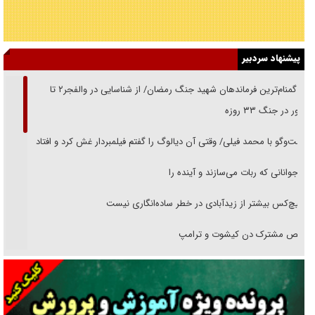
پیشنهاد سردبیر
از گمنام‌ترین فرماندهان شهید جنگ رمضان/ از شناسایی در والفجر۲ تا
حضور در جنگ ۳۳ روزه
گفت‌وگو با محمد فیلی/ وقتی آن دیالوگ را گفتم فیلمبردار غش کرد و افتاد
نوجوانانی که ربات می‌سازند و آینده را
هیچ‌کس بیشتر از زیدآبادی در خطر ساده‌انگاری نیست
رقص مشترک دن کیشوت و ترامپ
دنده دولت به واگذاری مسئله‌دار ایران‌خودرو/ خصوصی‌سازی یا انحصار؟
غریزه‌ی بقا و آقای باقی و رفقا