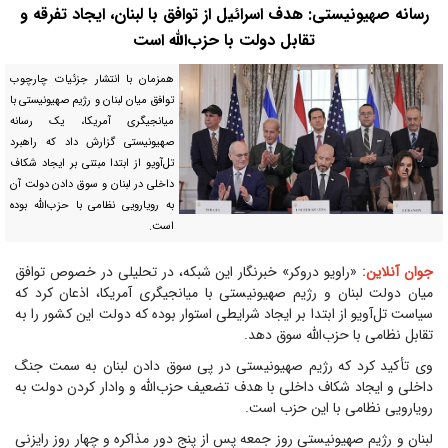
رسانه صهیونیستی: هدف اسرائیل از توافق با لبنان، ایجاد تفرقه و
تقابل دولت با حزب‌الله است
همزمان با انتشار جزئیات چارچوب
توافق میان لبنان و رژیم صهیونیستی با
میانجیگری آمریکا، یک رسانه
صهیونیستی گزارش داد که راهبرد
تل‌آویو از ابتدا مبتنی بر ایجاد شکاف
داخلی در لبنان و سوق دادن دولت آن
به رویارویی نظامی با حزب‌الله بوده
است.
جوان آنلاین:
«راویو دروکر» خبرنگار این شبکه، در تحلیلی در خصوص توافق
میان دولت لبنان و رژیم صهیونیستی با میانجیگری آمریکا، اذعان کرد که
سیاست تل‌آویو از ابتدا بر ایجاد شرایطی استوار بوده که دولت این کشور را به
تقابل نظامی با حزب‌الله سوق دهد.
وی تأکید کرد که رژیم صهیونیستی در پی سوق دادن لبنان به سمت جنگ
داخلی و ایجاد شکاف داخلی با هدف تضعیف حزب‌الله و وادار کردن دولت به
رویارویی نظامی با این حزب است.
لبنان و رژیم صهیونیستی روز جمعه پس از پنج دور مذاکره و چهار روز رایزنی