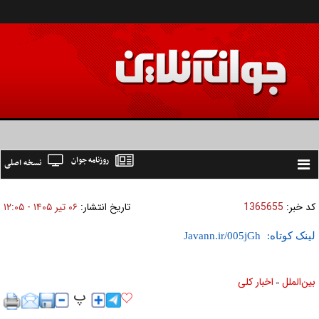
روزنامه جوان
نسخه اصلی
Toggle
navigation
کد خبر:
1365655
تاریخ انتشار:
۰۶ تير ۱۴۰۵ - ۱۲:۰۵
لینک کوتاه:
بين‌الملل
اخبار كلی
»