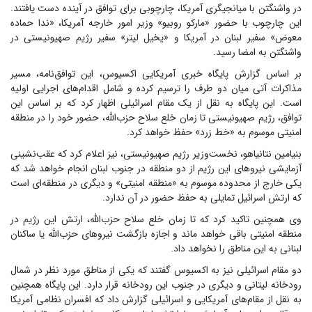
در واشنگتن با میانجیگری آمریکا، چارچوبی برای توافق در آینده دست یافتند.
این چارچوب با حضور «مارکو روبیو» وزیر امور خارجه آمریکا، «ندا حماده
معوض» سفیر لبنان در آمریکا و «یخیل لیتر» سفیر رژیم صهیونیستی در
واشنگتن به امضا رسید.
بر اساس گزارش پایگاه خبری آمریکایی اکسیوس، این توافق‌نامه، مسیر
مذاکرات آتی میان دو طرف را ترسیم کرده و شامل اقدام‌های اجرایی اولیه
است. این پایگاه به نقل از یک مقام اسرائیلی اظهار کرد که بر اساس این
توافق، رژیم صهیونیستی تا زمان خلع سلاح حزب‌الله، حضور خود را در منطقه
امنیتی موسوم به «خط زرد» حفظ خواهد کرد.
بنیامین نتانیاهو، نخست‌وزیر رژیم صهیونیستی، نیز اعلام کرد که عقب‌نشینی
آزمایشی نیروهای این رژیم از دو منطقه در جنوب لبنان انجام خواهد شد که
یکی خارج از محدوده موسوم به «منطقه امنیتی» و دیگری در منطقه‌ای است
که ارتش اسرائیل تمایلی به حفظ حضور در آن ندارد.
وی همچنین تاکید کرد که تا زمان خلع سلاح حزب‌الله، ارتش این رژیم در
منطقه امنیتی باقی خواهد ماند و اجازه بازگشت نیروهای حزب‌الله یا ساکنان
لبنانی به این مناطق را نخواهد داد.
دو مقام اسرائیلی نیز به اکسیوس گفتند که یکی از مناطق مورد نظر در شمال
رودخانه لیتانی و دیگری در جنوب این رودخانه قرار دارد. این پایگاه همچنین
به نقل از مقام‌های آمریکایی و اسرائیلی گزارش داد که افسران نظامی آمریکا