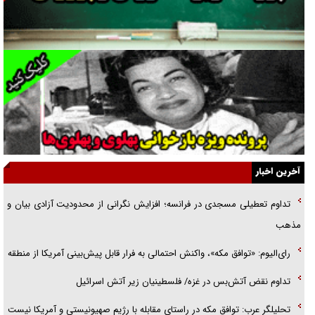
جراحی‌های زیبایی با مدرک فوق‌دیپلم! + گفت‌وگو با متهم
گفت‌وگو با همسر یکی از شهدای جنگ رمضان/ پیکر بی‌سر شهید را از
انگشت‌های پا شناسایی کردیم
نسلی که آنلاین الگو می‌گیرد
گفت‌وگو با آیت‌الله جاودان/ جفای مخالفان مکانت معنوی رهبر شهید را
ارتقا می‌داد
آخرین اخبار
راننده مست به قانون می‌خندد
تداوم تعطیلی مسجدی در فرانسه؛ افزایش نگرانی از محدودیت آزادی بیان و
همه آقای دوربینی شده‌ایم!
مذهب
قصه ناتمام سرویس مدارس
رای‌الیوم: «توافق مکه»، واکنش احتمالی به فرار قابل پیش‌بینی آمریکا از منطقه
آیا مقاومت فلسطین خلع‌سلاح می‌شود؟
تداوم نقض آتش‌بس در غزه/ فلسطینیان زیر آتش اسرائیل
تحلیلگر عرب: توافق مکه در راستای مقابله با رژیم صهیونیستی و آمریکا نیست