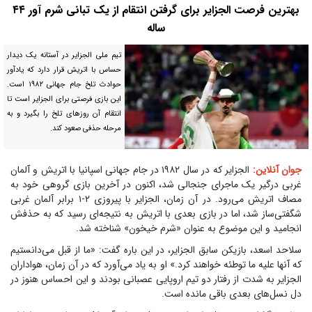
بهترین فرصت الجزایر برای گرفتن انتقام از یک تبانی شرم آور ۴۴
ساله
تیم ملی الجزایر در آستانه یک دیدار
حساس با اتریش قرار دارد که یادآور
حوادث تلخ جام جهانی ۱۹۸۲ است.
این بازی فرصتی برای الجزایر است تا
انتقام آن روزهای تلخ را بگیرد و به
مرحله حذفی صعود کند.
جوان آنلاین:
الجزایر که در سال ۱۹۸۲ در جام جهانی اسپانیا با اتریش و آلمان
غربی درگیر یک ماجرای جنجالی شد، اکنون در آخرین بازی گروهی خود به
مصاف اتریش می‌رود. در آن زمان، الجزایر با پیروزی ۲-۱ برابر آلمان غربی
شگفتی‌ساز شد، اما در بازی بعدی با اتریش به نتیجه‌ای رسید که به حذفش
انجامید و این موضوع به عنوان «شرم خیخون» شناخته شد.
سلاحد اسعد، بازیکن سابق الجزایر، در این باره گفت: «ما از قبل می‌دانستیم
که آنها علیه ما توطئه خواهند کرد.» او به یاد می‌آورد که در آن زمان، هواداران
الجزایر به شدت از رفتار دو تیم اروپایی عصبانی بودند و این احساس هنوز در
دل نسل‌های بعدی باقی مانده است.