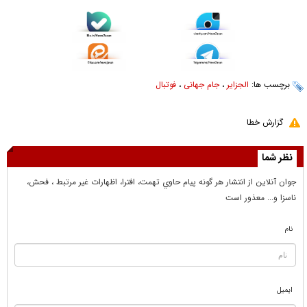
برچسب ها:
الجزایر
،
جام جهانی
،
فوتبال
گزارش خطا
نظر شما
جوان آنلاين از انتشار هر گونه پيام حاوي تهمت، افترا، اظهارات غير مرتبط ، فحش،
ناسزا و... معذور است
نام
ایمیل