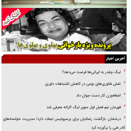
گفت‌وگو با همسر یکی از شهدای جنگ رمضان/ پیکر بی‌سر شهید را از
انگشت‌های پا شناسایی کردیم
نسلی که آنلاین الگو می‌گیرد
گفت‌وگو با آیت‌الله جاودان/ جفای مخالفان مکانت معنوی رهبر شهید را
ارتقا می‌داد
آخرین اخبار
راننده مست به قانون می‌خندد
لیگ چقدر به ایرانی‌ها فرصت می‌دهد؟
همه آقای دوربینی شده‌ایم!
نقش فناوری‌های بومی در کاهش اشتباهات داوری
قصه ناتمام سرویس مدارس
اضافه‌وزن کار دست جوان داد
آیا مقاومت فلسطین خلع‌سلاح می‌شود؟
قهرمان نیم فصل اول سوپر لیگ کاراته معرفی شد
درخشان: بازگشت رضائیان برای پرسپولیس تبعات دارد/ مدیریت خواسته‌های
کادر فنی را برآورده کرد