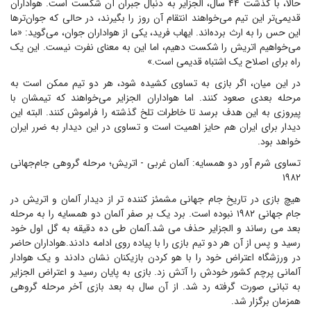
حالا، با گذشت ۴۴ سال، الجزایر به دنبال جبران آن شکست است. هواداران
قدیمی‌تر این تیم می‌خواهند انتقام آن روز را بگیرند، در حالی که جوان‌ترها
این حس را به ارث برده‌اند. ایهاب فرید، یکی از هواداران جوان، می‌گوید: «ما
می‌خواهیم اتریش را شکست دهیم، اما این به معنای نفرت نیست. این یک
راه برای اصلاح یک اشتباه قدیمی است.»
در این میان، اگر بازی به تساوی کشیده شود، هر دو تیم ممکن است به
مرحله بعدی صعود کنند. اما هواداران الجزایر می‌خواهند که تیمشان با
پیروزی به این هدف برسد تا خاطرات تلخ گذشته را فراموش کنند. البته این
دیدار برای ایران هم حایز اهمیت است و تساوی در این دیدار به ضرر ایران
خواهد بود.
تساوی شرم آور دو همسایه: آلمان غربی - اتریش؛ مرحله گروهی جام‌جهانی
۱۹۸۲
هیچ بازی در تاریخ جام جهانی مشمئز کننده تر از دیدار آلمان و اتریش در
جام جهانی ۱۹۸۲ نبوده است. برد یک بر صفر آلمان دو همسایه را به مرحله
بعد می رساند و الجزایر حذف می شد.آلمان طی ده دقیقه به گل اول خود
رسید و پس از آن هر دو تیم بازی را با پیاده روی ادامه دادند.هواداران حاضر
در ورزشگاه اعتراض خود را با هو کردن بازیکنان نشان دادند و یک هوادار
آلمانی پرچم کشور خودش را آتش زد. بازی به پایان رسید و اعتراض الجزایر
به تبانی صورت گرفته رد شد. از آن سال به بعد بازی آخر مرحله گروهی
همزمان برگزار شد.