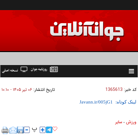
روزنامه جوان
نسخه اصلی
Toggle
navigation
کد خبر:
1365613
تاریخ انتشار:
۰۶ تير ۱۴۰۵ - ۱۰:۱۰
لینک کوتاه:
ورزش
ساير
»