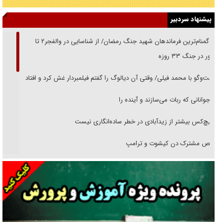
پیشنهاد سردبیر
از گمنام‌ترین فرماندهان شهید جنگ رمضان/ از شناسایی در والفجر۲ تا
حضور در جنگ ۳۳ روزه
گفت‌وگو با محمد فیلی/ وقتی آن دیالوگ را گفتم فیلمبردار غش کرد و افتاد
نوجوانانی که ربات می‌سازند و آینده را
هیچ‌کس بیشتر از زیدآبادی در خطر ساده‌انگاری نیست
رقص مشترک دن کیشوت و ترامپ
دنده دولت به واگذاری مسئله‌دار ایران‌خودرو/ خصوصی‌سازی یا انحصار؟
غریزه‌ی بقا و آقای باقی و رفقا
جراحی‌های زیبایی با مدرک فوق‌دیپلم! + گفت‌وگو با متهم