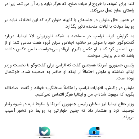
کند؛ برای نمونه، با خروج از هیات صلح، که هرگز نباید وارد آن می‌شد، زیرا در
راستای صلح عمل نمی‌کند.
در همین حال ملونی در جلسه‌ای با کابینه عنوان کرد که این اختلاف نباید بر
روابط دولت با ایالات متحده تاثیر بگذارد.
به گزارش ایرنا، ترامپ در مصاحبه با شبکه تلویزیونی لا۷ ایتالیا، درباره
گفت‌وگوی خود با ملونی در حاشیه اجلاس سران گروه هفت مدعی شد: او از
من التماس کرد که با او عکس بگیرم. آن‌قدر می‌خواست با من عکس داشته
باشد که دلم برایش سوخت.
رئیس جمهوری آمریکا همچنین گفت که الزامی برای گفت‌وگو با نخست وزیر
ایتالیا نداشته و ملونی احتمالاً از اینکه او حاضر به صحبت شده، خوشحال
بوده است.
ملونی در واکنش، اظهارات ترامپ را «کاملاً ساختگی» خواند و گفت: صادقانه
بگویم که مبهوت شده‌ام. من و ایتالیا هرگز التماس نمی‌کنیم.
وزیر دفاع ایتالیا نیز سخنان رئیس جمهوری آمریکا را سقوط تازه در شیوه رفتار
توصیف کرد و هشدار داد که چنین اظهاراتی به روابط دو کشور آسیب
می‌زند.