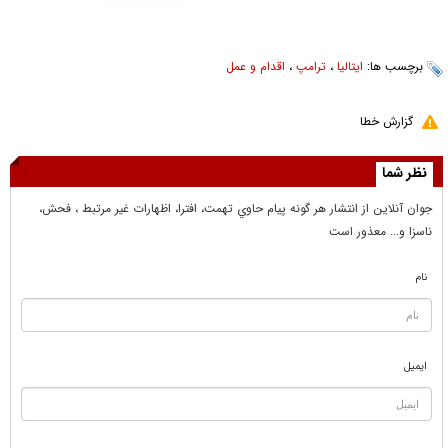
برچسب ها:
ایتالیا
،
ترامپ
،
اقدام و عمل
گزارش خطا
نظر شما
جوان آنلاين از انتشار هر گونه پيام حاوي تهمت، افترا، اظهارات غير مرتبط ، فحش،
ناسزا و... معذور است
نام
ایمیل