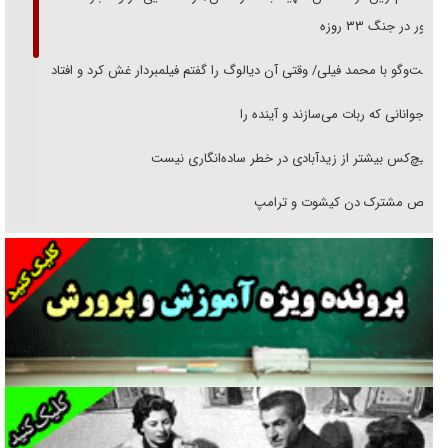
حضور در جنگ ۳۳ روزه
گفت‌وگو با محمد فیلی/ وقتی آن دیالوگ را گفتم فیلمبردار غش کرد و افتاد
نوجوانانی که ربات می‌سازند و آینده را
هیچ‌کس بیشتر از زیدآبادی در خطر ساده‌انگاری نیست
رقص مشترک دن کیشوت و ترامپ
دنده دولت به واگذاری مسئله‌دار ایران‌خودرو/ خصوصی‌سازی یا انحصار؟
غریزه‌ی بقا و آقای باقی و رفقا
جراحی‌های زیبایی با مدرک فوق‌دیپلم! + گفت‌وگو با متهم
گفت‌وگو با همسر یکی از شهدای جنگ رمضان/ پیکر بی‌سر شهید را از
انگشت‌های پا شناسایی کردیم