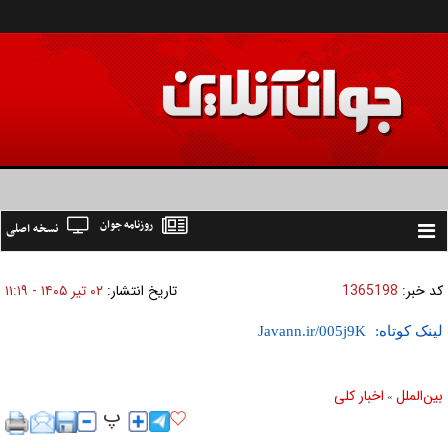
روزنامه جوان
نسخه اصلی
Toggle
navigation
کد خبر:
1365198
تاریخ انتشار:
۰۲ تير ۱۴۰۵ - ۱۱:۱۹
لینک کوتاه:
بين‌الملل
اخبار كلی
»