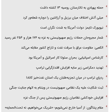
حمله پهپادی به تاتارستان روسیه ۱۳ کشته داشت
میلی آتش اختلاف میان برزیل و آرژانتین را دوباره شعله‌ور کرد
نیویورک تایمز: دولت آمریکا به شدت نگران است
شمار مجروحان حملات رژیم صهیونیستی به غزه به ۱۷۴ هزار و ۲۵۶ نفر رسید
الکعبی: مقاومت عراق با سرقت نفت و تاراج کشور مقابله می‌کند
کارشناس اسپانیایی: بحران سئوتا کار اسرائیل و آمریکا بود
تهدید دمکراسی زیر سایه افزایش اقتدارگرایی ترامپ
ردپای ترامپ در میان تجزیه‌طلبان یک استان نفت‌خیز کانادا
ثبت شکایت علیه یک نظامی صهیونیست در ویتنام به اتهام جنایت جنگی
افزایش خودکشی نظامیان رژیم صهیونیستی پس از جنگ غزه
مقام پنتاگون: از آسیا خارج نمی‌شویم؛ «شریک می‌خواهیم، نه تحت‌الحمایه»