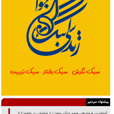
پیشنهاد سردبیر
از گمنام‌ترین فرماندهان شهید جنگ رمضان/ از شناسایی در والفجر۲ تا