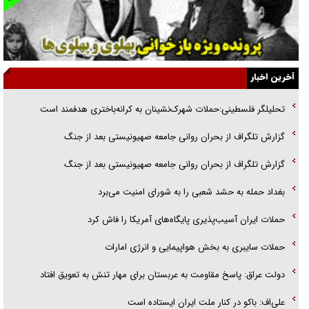
نسلی که آنلاین الگو می‌گیرد
گفت‌وگو با آیت‌الله جاودان/ جفای مخالفان مکانت معنوی رهبر شهید را
ارتقا می‌داد
آخرین اخبار
راننده مست به قانون می‌خندد
تحلیلگر فلسطینی:حملات شهرک‌نشینان به کرانه‌باختری هدفمند است
همه آقای دوربینی شده‌ایم!
گزارش تلگراف از بحران روانی جامعه صهیونیستی بعد از جنگ
قصه ناتمام سرویس مدارس
گزارش تلگراف از بحران روانی جامعه صهیونیستی بعد از جنگ
آیا مقاومت فلسطین خلع‌سلاح می‌شود؟
بغداد حمله به حشد شعبی را به شورای امنیت می‌برد
حملات ایران آسیب‌پذیری پایگاه‌های آمریکا را فاش کرد
حملات سایبری به بخش هواپیمایی و انرژی امارات
دولت عراق: پاسخ مقاومت به عربستان برای مهار تنش به تعویق افتاد
علی‌اف: باکو در کنار ملت ایران ایستاده است