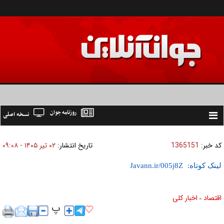
روزنامه جوان
نسخه اصلی
Toggle
navigation
کد خبر:
1365151
تاریخ انتشار:
۰۲ تير ۱۴۰۵ - ۰۹:۰۸
لینک کوتاه:
اقتصاد
اخبار کلی
»