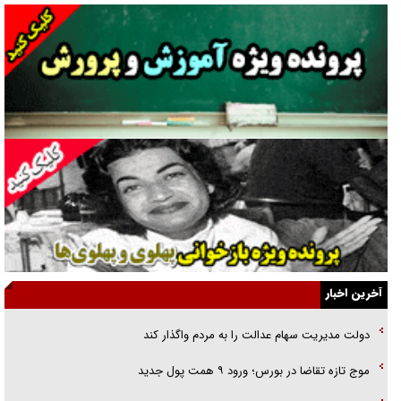
نسلی که آنلاین الگو می‌گیرد
گفت‌وگو با آیت‌الله جاودان/ جفای مخالفان مکانت معنوی رهبر شهید را
ارتقا می‌داد
راننده مست به قانون می‌خندد
همه آقای دوربینی شده‌ایم!
قصه ناتمام سرویس مدارس
آیا مقاومت فلسطین خلع‌سلاح می‌شود؟
الگوی وحدت‌آفرین در ادراک سیاست خارجی
آخرین اخبار
گفتگوی دکتر اخوان مدیرمسئول روزنامه جوان با برنامه تلویزیونی «نبرد
دولت مدیریت سهام عدالت را به مردم واگذار کند
هرمز»
موج تازه تقاضا در بورس؛ ورود ۹ همت پول جدید
امام حسین (ع) کشته سیرت‌های عصر جاهلی شد