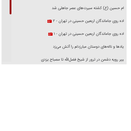
امام حسین (ع) کشته سیرت‌های عصر جاهلی شد
پیاده روی جاماندگان اربعین حسینی در تهران - ۲
پیاده روی جاماندگان اربعین حسینی در تهران - ۱
فریاد‌ها و ناله‌های دوستان مبارزدلم را آتش می‌زد
تغییر رویه دشمن در ترور از شیخ فضل‌الله تا مصباح یزدی
خرید قسطی اولش خنده و آخرش گریه است!
فوتبال و آن «بالا»!
راهبرد غافلگیری با نسل جدید پهپاد‌ها
جنجال پزشکان تقلبی در صنعت زیبایی
یهودی‌ها در ادبیات داستانی اروپا؛ از شکسپیر تا دیکنز
گفت‌وگو با خواهر یکی از شهدای جنگ رمضان/ خواهرم فرمانده جهادی و