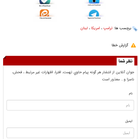
برچسب ها:
ترامپ
،
امریکا
،
لبنان
گزارش خطا
نظر شما
جوان آنلاين از انتشار هر گونه پيام حاوي تهمت، افترا، اظهارات غير مرتبط ، فحش،
ناسزا و... معذور است
نام
ایمیل