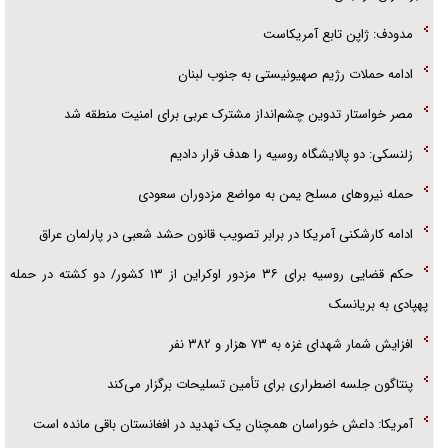
مدودف: ژاپن تابع آمریکاست
ادامه حملات رژیم صهیونیستی به جنوب لبنان
مصر خواستار تدوین چشم‌انداز مشترک عربی برای امنیت منطقه شد
زلنسکی: دو پالایشگاه روسیه را هدف قرار دادیم
حمله نیرو‌های مسلح یمن به مواضع مزدوران سعودی
ادامه کارشکنی آمریکا در برابر تصویب قانون حشد شعبی در پارلمان عراق
حکم قضایی روسیه برای ۳۶ مزدور اوکراین از ۱۳ کشور/ دو کشته در حمله
پهپادی به بریانسک
افزایش شمار شهدای غزه به ۷۳ هزار و ۳۸۲ نفر
پنتاگون جلسه اضطراری برای تأمین تسلیحات برگزار می‌کند
آمریکا: داعش خوراسان همچنان یک تهدید در افغانستان باقی مانده است
حماس: یورش به شمال قدس، اراده ما برای مقابله با طرح‌های یهودی‌سازی را