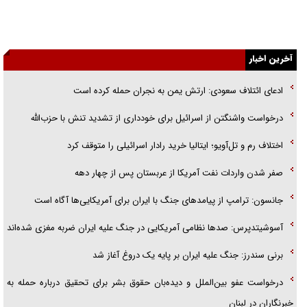
اهل خدمت بی‌منت بود
آخرین اخبار
جزئیات شکنجه‌هایم فراتر از آن است که در بیان بگنجد!
ادعای ائتلاف سعودی: ارتش یمن به نجران حمله کرده است
گزارش «جوان» از قوانین سخت‌گیرانه ۶ قاره در برابر یورش به پاسگاه‌های
پلیس
درخواست واشنگتن از اسرائیل برای خودداری از تشدید تنش با حزب‌الله
تحلیل ابعاد پیام رهبر انقلاب به حزب‌الله/ مقاومت نقشه راه آینده غرب آسیا
اختلاف رم و تل‌آویو؛ ایتالیا خرید رادار اسرائیلی را متوقف کرد
صفر شدن واردات نفت آمریکا از عربستان پس از چهار دهه
جانسون: ترامپ از پیامد‌های جنگ با ایران برای آمریکایی‌ها آگاه است
آسوشیتدپرس: صد‌ها نظامی آمریکایی در جنگ علیه ایران ضربه مغزی شده‌اند
برنی سندرز: جنگ علیه ایران بر پایه یک دروغ آغاز شد
درخواست عفو بین‌الملل و دیده‌بان حقوق بشر برای تحقیق درباره حمله به
خبرنگاران در لبنان