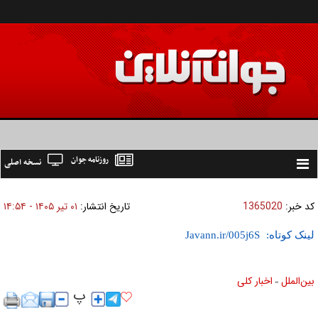
روزنامه جوان
نسخه اصلی
Toggle
navigation
کد خبر:
1365020
تاریخ انتشار:
۰۱ تير ۱۴۰۵ - ۱۴:۵۴
لینک کوتاه:
بين‌الملل
اخبار كلی
»