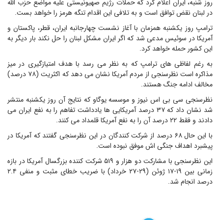
روز شنبه، ایران اعلام کرد که حملات رژیم صهیونیستی علیه مواضع حزب الله
در لبنان نقض توافق است و به تلافی این اقدام تنگه هرمز را خواهد بست.
ترامپ روز یکشنبه همزمان با آغاز نشست چهارجانبه ایران، قطر، پاکستان و
آمریکا در سوئیس مدعی شد که اگر ایران مشکل لبنان را حل نکند بار دیگر به
این کشور حمله خواهد کرد.
به رغم لفاظی های ترامپ که به نظر می رسد با هدف امتیازگیری در میز
مذاکره است نظرسنجی از مردم آمریکا نشان می دهد که اکثریت (۷۸ درصد)
مخالف ادامه جنگ هستند.
نظرسنجی سی بی اس نیوز و موسسه یوگاو که نتایج آن روز یکشنبه منتشر
شد نشان داد که ۳۷ درصد آمریکایی ها یادداشت تفاهم را به نفع ایران می
دادند و فقط ۲۲ درصد آن را به نفع آمریکا قلمداد می کنند.
با این حال ۶۸ درصد از شرکت کنندگان در این نظرسنجی گفتند که آمریکا در
پیشبرد اهداف جنگی اش موفق نبوده است.
این نظرسنجی با مشارکت دو هزار و ۵۱۹ شرکت کننده بزرگسال آمریکا در بازه
زمانی بین ۱۹-۱۷ ژوئن (۲۹-۲۷ خرداد) با ضریب خطای مثبت و منفی ۲.۴
درصد انجام شد.