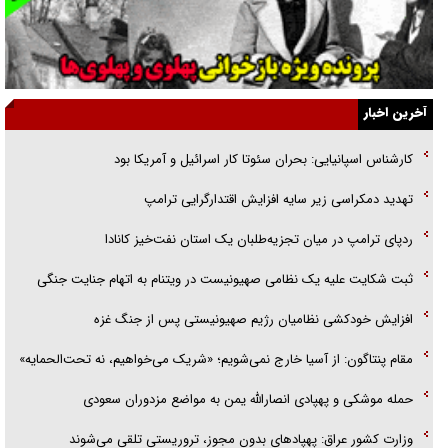
نسلی که آنلاین الگو می‌گیرد
گفت‌وگو با آیت‌الله جاودان/ جفای مخالفان مکانت معنوی رهبر شهید را
ارتقا می‌داد
آخرین اخبار
راننده مست به قانون می‌خندد
کارشناس اسپانیایی: بحران سئوتا کار اسرائیل و آمریکا بود
همه آقای دوربینی شده‌ایم!
تهدید دمکراسی زیر سایه افزایش اقتدارگرایی ترامپ
قصه ناتمام سرویس مدارس
ردپای ترامپ در میان تجزیه‌طلبان یک استان نفت‌خیز کانادا
آیا مقاومت فلسطین خلع‌سلاح می‌شود؟
ثبت شکایت علیه یک نظامی صهیونیست در ویتنام به اتهام جنایت جنگی
افزایش خودکشی نظامیان رژیم صهیونیستی پس از جنگ غزه
مقام پنتاگون: از آسیا خارج نمی‌شویم؛ «شریک می‌خواهیم، نه تحت‌الحمایه»
حمله موشکی و پهپادی انصارالله یمن به مواضع مزدوران سعودی
وزارت کشور عراق: پهپادهای بدون مجوز، تروریستی تلقی می‌شوند