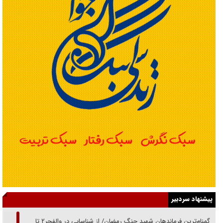
پیشنهاد سردبیر
از گمنام‌ترین فرماندهان شهید جنگ رمضان/ از شناسایی در والفجر۲ تا