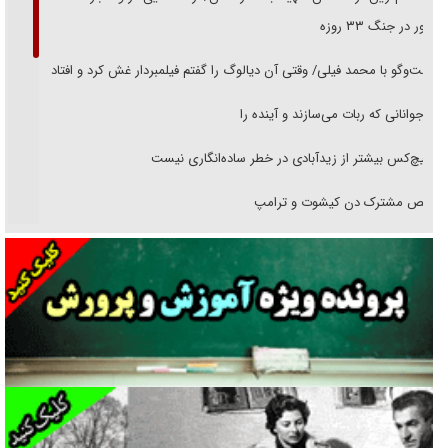
حضور در جنگ ۳۳ روزه
گفت‌وگو با محمد فیلی/ وقتی آن دیالوگ را گفتم فیلمبردار غش کرد و افتاد
نوجوانانی که ربات می‌سازند و آینده را
هیچ‌کس بیشتر از زیدآبادی در خطر ساده‌انگاری نیست
رقص مشترک دن کیشوت و ترامپ
دنده دولت به واگذاری مسئله‌دار ایران‌خودرو/ خصوصی‌سازی یا انحصار؟
غریزه‌ی بقا و آقای باقی و رفقا
جراحی‌های زیبایی با مدرک فوق‌دیپلم! + گفت‌وگو با متهم
گفت‌وگو با همسر یکی از شهدای جنگ رمضان/ پیکر بی‌سر شهید را از
انگشت‌های پا شناسایی کردیم