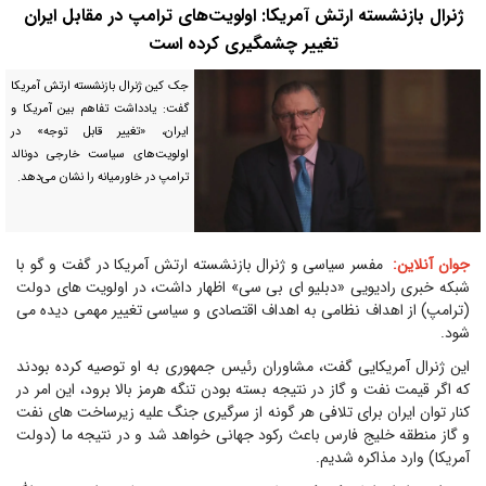
ژنرال بازنشسته ارتش آمریکا: اولویت‌های ترامپ در مقابل ایران
تغییر چشمگیری کرده است
جک کین ژنرال بازنشسته ارتش آمریکا
گفت: یادداشت تفاهم بین آمریکا و
ایران، «تغییر قابل توجه» در
اولویت‌های سیاست خارجی دونالد
ترامپ در خاورمیانه را نشان می‌دهد.
جوان آنلاین:
مفسر سیاسی و ژنرال بازنشسته ارتش آمریکا در گفت و گو با
شبکه خبری رادیویی «دبلیو ای بی سی» اظهار داشت، در اولویت های دولت
(ترامپ) از اهداف نظامی به اهداف اقتصادی و سیاسی تغییر مهمی دیده می
شود.
این ژنرال آمریکایی گفت، مشاوران رئیس جمهوری به او توصیه کرده بودند
که اگر قیمت نفت و گاز در نتیجه بسته بودن تنگه هرمز بالا برود، این امر در
کنار توان ایران برای تلافی هر گونه از سرگیری جنگ علیه زیرساخت های نفت
و گاز منطقه خلیج فارس باعث رکود جهانی خواهد شد و در نتیجه ما (دولت
آمریکا) وارد مذاکره شدیم.