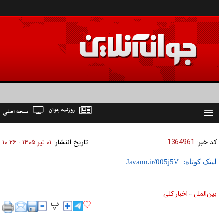
روزنامه جوان
نسخه اصلی
Toggle
navigation
کد خبر:
1364961
تاریخ انتشار:
۰۱ تير ۱۴۰۵ - ۱۰:۲۶
لینک کوتاه:
بين‌الملل
اخبار كلی
»