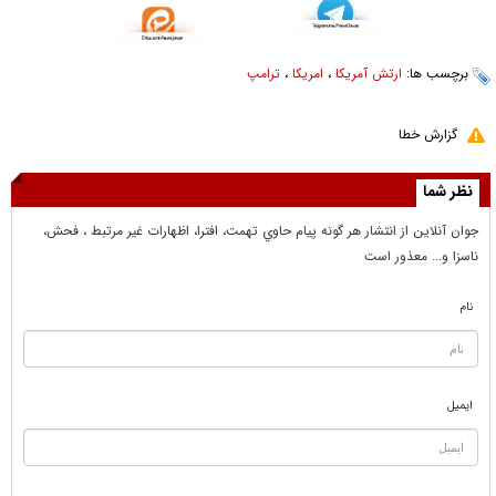
برچسب ها:
ارتش آمریکا
،
امریکا
،
ترامپ
گزارش خطا
نظر شما
جوان آنلاين از انتشار هر گونه پيام حاوي تهمت، افترا، اظهارات غير مرتبط ، فحش،
ناسزا و... معذور است
نام
ایمیل