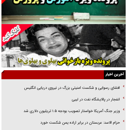
جراحی‌های زیبایی با مدرک فوق‌دیپلم! + گفت‌وگو با متهم
گفت‌وگو با همسر یکی از شهدای جنگ رمضان/ پیکر بی‌سر شهید را از
انگشت‌های پا شناسایی کردیم
نسلی که آنلاین الگو می‌گیرد
گفت‌وگو با آیت‌الله جاودان/ جفای مخالفان مکانت معنوی رهبر شهید را
ارتقا می‌داد
آخرین اخبار
راننده مست به قانون می‌خندد
افشای رسوایی و شکست امنیتی بزرگ در نیروی دریایی انگلیس
همه آقای دوربینی شده‌ایم!
انفجار در پالایشگاه نفت در لیبی
قصه ناتمام سرویس مدارس
وزیر جنگ آمریکا خواستار تصویب بودجه ۱.۵ تریلیون دلاری شد
آیا مقاومت فلسطین خلع‌سلاح می‌شود؟
حزام الاسد: عربستان در برابر اراده یمن شکست خورد