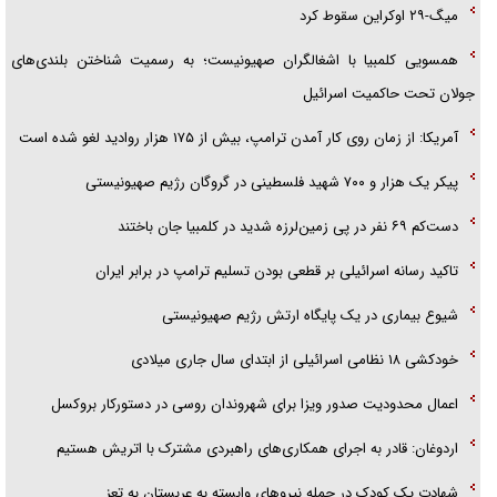
میگ-۲۹ اوکراین سقوط کرد
همسویی کلمبیا با اشغالگران صهیونیست؛ به رسمیت شناختن بلندی‌های
جولان تحت حاکمیت اسرائیل
آمریکا: از زمان روی کار آمدن ترامپ، بیش از ۱۷۵ هزار روادید لغو شده است
پیکر یک هزار و ۷۰۰ شهید فلسطینی در گروگان رژیم صهیونیستی
دست‌کم ۶۹ نفر در پی زمین‌لرزه شدید در کلمبیا جان باختند
تاکید رسانه اسرائیلی بر قطعی بودن تسلیم ترامپ در برابر ایران
شیوع بیماری در یک پایگاه ارتش رژیم صهیونیستی
خودکشی ۱۸ نظامی اسرائیلی از ابتدای سال جاری میلادی
اعمال محدودیت صدور ویزا برای شهروندان روسی در دستورکار بروکسل
اردوغان: قادر به اجرای همکاری‌های راهبردی مشترک با اتریش هستیم
شهادت یک کودک در حمله نیرو‌های وابسته به عربستان به تعز