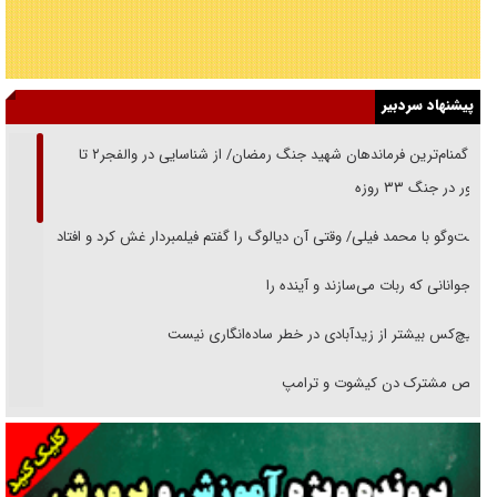
پیشنهاد سردبیر
از گمنام‌ترین فرماندهان شهید جنگ رمضان/ از شناسایی در والفجر۲ تا
حضور در جنگ ۳۳ روزه
گفت‌وگو با محمد فیلی/ وقتی آن دیالوگ را گفتم فیلمبردار غش کرد و افتاد
نوجوانانی که ربات می‌سازند و آینده را
هیچ‌کس بیشتر از زیدآبادی در خطر ساده‌انگاری نیست
رقص مشترک دن کیشوت و ترامپ
دنده دولت به واگذاری مسئله‌دار ایران‌خودرو/ خصوصی‌سازی یا انحصار؟
غریزه‌ی بقا و آقای باقی و رفقا