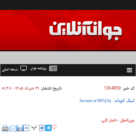
روزنامه جوان
نسخه اصلی
Toggle
navigation
کد خبر:
1364858
تاریخ انتشار:
۳۱ خرداد ۱۴۰۵ - ۱۸:۴۸
لینک کوتاه:
بين‌الملل
اخبار كلی
»