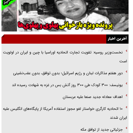
جنجال پزشکان تقلبی در صنعت زیبایی
یهودی‌ها در ادبیات داستانی اروپا؛ از شکسپیر تا دیکنز
گفت‌وگو با خواهر یکی از شهدای جنگ رمضان/ خواهرم فرمانده جهادی و
آخرین اخبار
اهل خدمت بی‌منت بود
نخست‌وزیر روسیه:‌ تقویت تجارت اتحادیه اوراسیا با چین و ایران در اولویت
جزئیات شکنجه‌هایم فراتر از آن است که در بیان بگنجد!
است
گزارش «جوان» از قوانین سخت‌گیرانه ۶ قاره در برابر یورش به پاسگاه‌های
دور هفتم مذاکرات لبنان و رژیم اسرائیل؛ بدون توافق، بدون عقب‌نشینی
پلیس
یونیسف: ۳۰۰ کودک طی ۳۰۰ روز آتش بس در غزه به شهادت رسیده اند
اهداف معادله جدید صنعا علیه عربستان
۱۰ اتحادیه کارگری خواستار لغو مجوز استفاده آمریکا از پایگاه‌های انگلیس علیه
ایران شدند
جزئیاتی جدید از توافق مکه