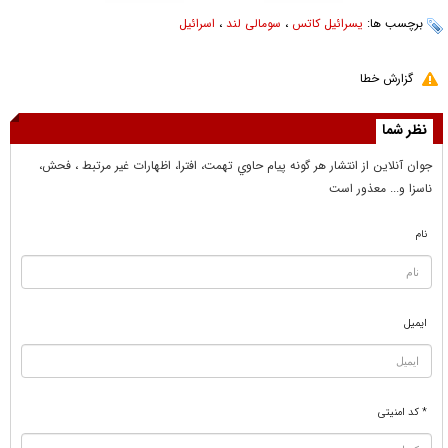
برچسب ها:
یسرائیل کاتس
،
سومالی لند
،
اسرائیل
گزارش خطا
نظر شما
جوان آنلاين از انتشار هر گونه پيام حاوي تهمت، افترا، اظهارات غير مرتبط ، فحش،
ناسزا و... معذور است
نام
ایمیل
* کد امنیتی