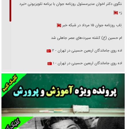
گفتگوی دکتر اخوان مدیرمسئول روزنامه جوان با برنامه تلویزیونی «نبرد
هرمز»
بازتاب روزنامه جوان ۱۵ مرداد در شبکه خبر
امام حسین (ع) کشته سیرت‌های عصر جاهلی شد
پیاده روی جاماندگان اربعین حسینی در تهران - ۲
پیاده روی جاماندگان اربعین حسینی در تهران - ۱
فریاد‌ها و ناله‌های دوستان مبارزدلم را آتش می‌زد
تغییر رویه دشمن در ترور از شیخ فضل‌الله تا مصباح یزدی
خرید قسطی اولش خنده و آخرش گریه است!
فوتبال و آن «بالا»!
راهبرد غافلگیری با نسل جدید پهپاد‌ها