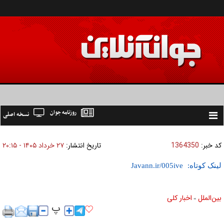
روزنامه جوان
نسخه اصلی
Toggle
navigation
کد خبر:
1364350
تاریخ انتشار:
۲۷ خرداد ۱۴۰۵ - ۲۰:۱۵
لینک کوتاه:
بين‌الملل
اخبار كلی
»