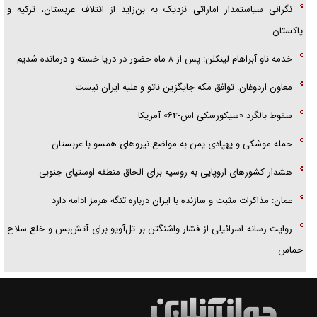
نگرانی سیاستمدار اماراتی نزدیک به بن‌زاید از ائتلاف عربستان، ترکیه و
پاکستان
خدمه ناو آبراهام لینکلن: پس از ۸ ماه حضور در دریا خسته و درمانده شدیم
معاون اردوغان: توافق مکه جایگزین ناتو و علیه ایران نیست
سقوط بالگرد «سیکورسکی اس-۶۴» آمریکا
حمله موشکی و پهپادی یمن به مواضع نیرو‌های همسو با عربستان
هشدار کشور‌های اروپایی به روسیه برای الحاق منطقه اوستیای جنوبی
عمان: مذاکرات مثبت و سازنده با ایران درباره تنگه هرمز ادامه دارد
روایت رسانه اسرائیلی از فشار واشنگتن بر تل‌آویو برای آتش‌بس و خلع سلاح
حماس