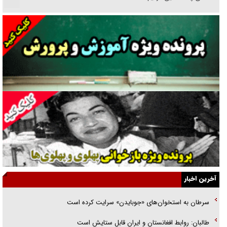
نسلی که آنلاین الگو می‌گیرد
گفت‌وگو با آیت‌الله جاودان/ جفای مخالفان مکانت معنوی رهبر شهید را
ارتقا می‌داد
راننده مست به قانون می‌خندد
همه آقای دوربینی شده‌ایم!
قصه ناتمام سرویس مدارس
آیا مقاومت فلسطین خلع‌سلاح می‌شود؟
الگوی وحدت‌آفرین در ادراک سیاست خارجی
آخرین اخبار
گفتگوی دکتر اخوان مدیرمسئول روزنامه جوان با برنامه تلویزیونی «نبرد
سرطان به استخوان‌های «جوبایدن» سرایت کرده است
هرمز»
طالبان: روابط افغانستان و ایران قابل ستایش است