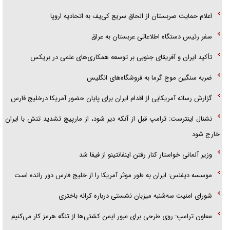
امام حسین (ع) کشته سیرت‌های عصر جاهلی شد
اعلام حمایت صربستان از الحاق سریع کی‌یف به اتحادیه اروپا
فریاد‌ها و ناله‌های دوستان مبارزدلم را آتش می‌زد
سفر رئیس دستگاه اطلاعاتی عربستان به عراق
تأکید ایران و آفریقای جنوبی بر توسعه همکاری‌های علمی در بریکس
ضربه سنگین موج گرما به فروشگاه‌های انگلیس
گزارش رسانه آمریکایی از اقدام ایران برای پایان حضور آمریکا درخلیج فارس
نشنال اینترست: ترامپ قبل از آنکه دیر شود، از مارپیچ تشدید تنش با ایران
خارج شود
وزیر آلمانی خواستار کنار رفتن اینفانتینو از فیفا شد
موسسه دیفنس: ایران به طور موثر آمریکا را از خلیج فارس دور رانده است
شورای امنیت سه‌شنبه میزبان نشستی درباره کرانه باختری
معاون ترامپ: روی طرحی برای عبور ایمن کشتی‌ها از تنگه هرمز کار می‌کنیم