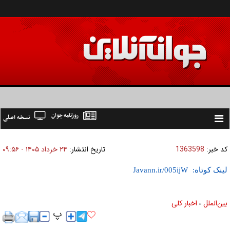
روزنامه جوان
نسخه اصلی
Toggle
navigation
کد خبر:
1363598
تاریخ انتشار:
۲۴ خرداد ۱۴۰۵ - ۰۹:۵۶
لینک کوتاه:
بين‌الملل
اخبار كلی
»