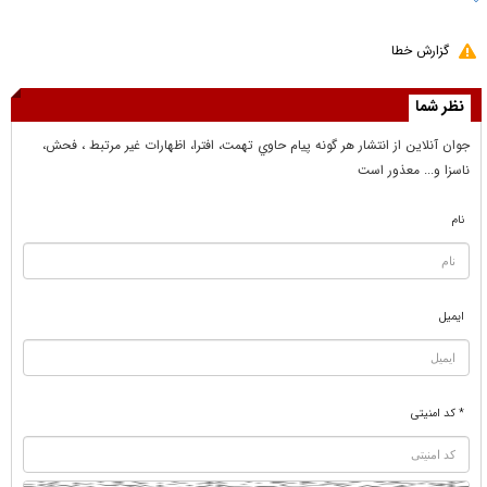
گزارش خطا
نظر شما
جوان آنلاين از انتشار هر گونه پيام حاوي تهمت، افترا، اظهارات غير مرتبط ، فحش،
ناسزا و... معذور است
نام
ایمیل
* کد امنیتی