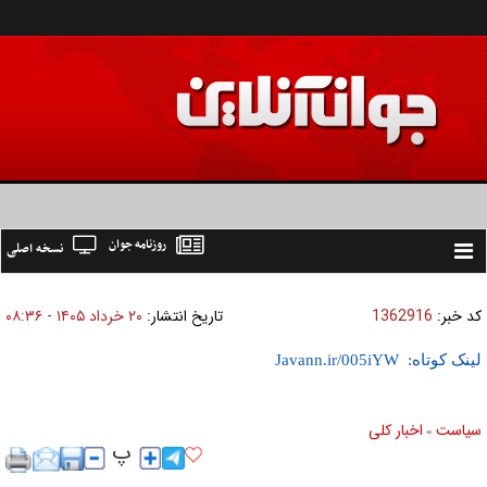
روزنامه جوان
نسخه اصلی
Toggle
navigation
کد خبر:
1362916
تاریخ انتشار:
۲۰ خرداد ۱۴۰۵ - ۰۸:۳۶
لینک کوتاه:
سیاست
اخبار کلی
»