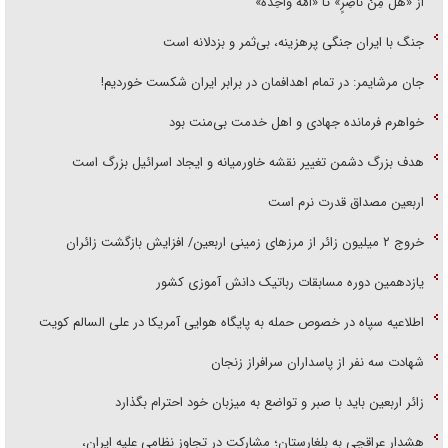
از «هَلْ مِنْ ناصِرٍ» تا «اُمَّةً واحِدَةً»
جنگ با ایران جنگی پرهزینه، بی‌ثمر و بزدلانه است
جان مرشایمر: در تمام اهدافمان در برابر ایران شکست خوردیم!
خواهرم فرمانده جهادی و اهل خدمت بی‌منت بود
هدف بزرگ دشمن تغییر نقشه خاورمیانه و ایجاد اسرائیل بزرگ است
اربعین مصداق قدرت نرم است
‌خروج ۲ میلیون زائر از مرز‌های زمینی اربعین/ افزایش بازگشت زائران
یازدهمین دوره مسابقات رباتیک دانش آموزی کشور
اطلاعیه سپاه در خصوص حمله به پایگاه هوایی آمریکا در علی السالم کویت
شهادت سه نفر از پاسداران سرافراز زنجان
زائر اربعین باید با صبر و تواضع به میزبان خود احترام بگذارد
هشدار عراقچی به بلغارستان؛ مشارکت در تجاوز نظامی علیه ایران،