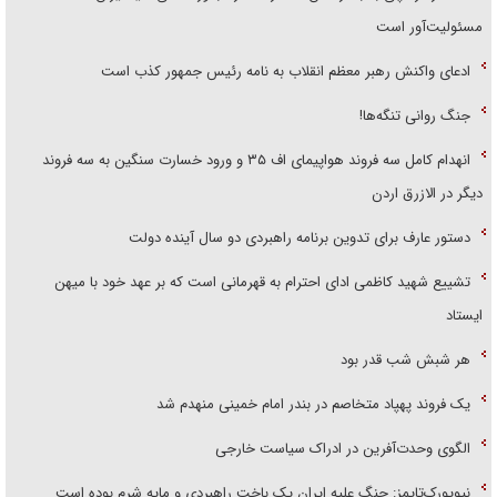
مسئولیت‌آور است
ادعای واکنش رهبر معظم انقلاب به نامه رئیس جمهور کذب است
جنگ روانی تنگه‌ها!
انهدام کامل سه فروند هواپیمای اف ۳۵ و ورود خسارت سنگین به سه فروند
دیگر در الازرق اردن
دستور عارف برای تدوین برنامه راهبردی دو سال آینده دولت
تشییع شهید کاظمی ادای احترام به قهرمانی است که بر عهد خود با میهن
ایستاد
هر شبش شب قدر بود
یک فروند پهپاد متخاصم در بندر امام خمینی منهدم شد
الگوی وحدت‌آفرین در ادراک سیاست خارجی
نیویورک‌تایمز: جنگ علیه ایران یک باخت راهبردی و مایه شرم بوده است