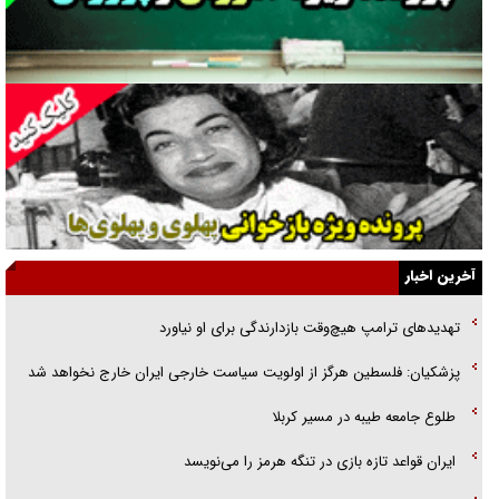
جنجال پزشکان تقلبی در صنعت زیبایی
یهودی‌ها در ادبیات داستانی اروپا؛ از شکسپیر تا دیکنز
گفت‌وگو با خواهر یکی از شهدای جنگ رمضان/ خواهرم فرمانده جهادی و
اهل خدمت بی‌منت بود
جزئیات شکنجه‌هایم فراتر از آن است که در بیان بگنجد!
گزارش «جوان» از قوانین سخت‌گیرانه ۶ قاره در برابر یورش به پاسگاه‌های
آخرین اخبار
پلیس
تهدید‌های ترامپ هیچ‌وقت بازدارندگی برای او نیاورد
تحلیل ابعاد پیام رهبر انقلاب به حزب‌الله/ مقاومت نقشه راه آینده غرب آسیا
پزشکیان: فلسطین هرگز از اولویت سیاست خارجی ایران خارج نخواهد شد
گفت‌و‌گو اختصاصی با همسر فرمانده شهید حزب‌الله لبنان/ هر شبش شب
طلوع جامعه طیبه در مسیر کربلا
قدر بود
ایران قواعد تازه بازی در تنگه هرمز را می‌نویسد