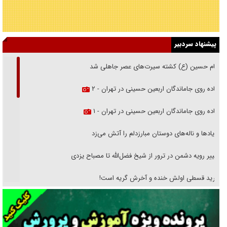
پیشنهاد سردبیر
امام حسین (ع) کشته سیرت‌های عصر جاهلی شد
پیاده روی جاماندگان اربعین حسینی در تهران - ۲
پیاده روی جاماندگان اربعین حسینی در تهران - ۱
فریاد‌ها و ناله‌های دوستان مبارزدلم را آتش می‌زد
تغییر رویه دشمن در ترور از شیخ فضل‌الله تا مصباح یزدی
خرید قسطی اولش خنده و آخرش گریه است!
فوتبال و آن «بالا»!
راهبرد غافلگیری با نسل جدید پهپاد‌ها