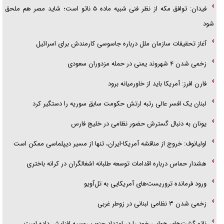
فیدان: توافق مکه از نظر فنی شبیه ماده ۵ ناتو است؛ شاید مصر هم ملحق
فریاد‌ها و ناله‌های دوستان مبارزدلم را آتش می‌زد
شود
آغاز تحقیقات سازمان ملل درباره جاسوسی کارمندش برای اسرائیل
زخمی شدن ۴ شهروند یمنی در حمله مزدوران سعودی
فارن افرز: آمریکا باید از خاورمیانه برود
لبنان یک افسر عالی رتبه ارتش حکومت سابق سوریه را دستگیر کرد
یونان به دنبال گسترش حضور نظامی در خلیج فارس
اولیانوف: خروج از مناقشه آمریکا-ایران، تنها از مسیر دیپلماسی ممکن است
هشدار حماس درباره اقدامات توسعه طلبانه اشغالگران در کرانه باختری
ورود فرمانده تروریست‌های آمریکایی به تل‌آویو
زخمی شدن ۳ نظامی لبنانی در زوطر غربی
ناتو گشت‌های هوایی خود را در امتداد جنوب روسیه افزایش داده است