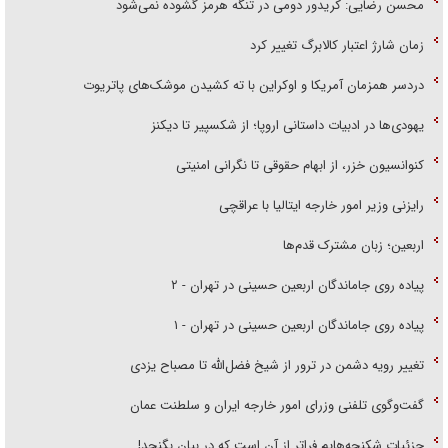
محسن رضایی: کریدور دومی در تنگه هرمز گشوده نمی‌شود
زمان شارژ اعتبار کالابرگ تغییر کرد
دردسر همزمان آمریکا و اوکراین با ته کشیدن موشک‌های پاتریوت
یهودی‌ها در ادبیات داستانی اروپا؛ از شکسپیر تا دیکنز
کنوانسیون خزر، از ابهام حقوقی تا نگرانی امنیتی
رایزنی وزیر امور خارجه ایتالیا با عراقچی
اربعین؛ زبان مشترک قدم‌ها
پیاده روی جاماندگان اربعین حسینی در تهران - ۲
پیاده روی جاماندگان اربعین حسینی در تهران - ۱
تغییر رویه دشمن در ترور از شیخ فضل‌الله تا مصباح یزدی
گفت‌وگوی تلفنی وزرای امور خارجه ایران و سلطنت عمان
جزئیات شکنجه‌هایم فراتر از آن است که در بیان بگنجد!