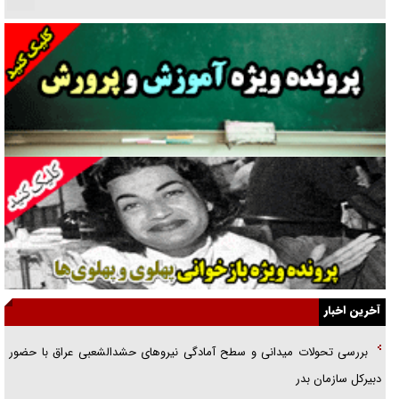
نسلی که آنلاین الگو می‌گیرد
گفت‌وگو با آیت‌الله جاودان/ جفای مخالفان مکانت معنوی رهبر شهید را
ارتقا می‌داد
راننده مست به قانون می‌خندد
همه آقای دوربینی شده‌ایم!
قصه ناتمام سرویس مدارس
آیا مقاومت فلسطین خلع‌سلاح می‌شود؟
الگوی وحدت‌آفرین در ادراک سیاست خارجی
آخرین اخبار
گفتگوی دکتر اخوان مدیرمسئول روزنامه جوان با برنامه تلویزیونی «نبرد
بررسی تحولات میدانی و سطح آمادگی نیرو‌های حشدالشعبی عراق با حضور
هرمز»
دبیرکل سازمان بدر
امام حسین (ع) کشته سیرت‌های عصر جاهلی شد